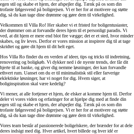
egen stil og skabe et hjem, der afspejler dig. Tænk på os som din
trofaste følgesvend på boligrejsen. Vi er her for at motivere og støtte
dig, så du kan tage dine drømme og gøre dem til virkelighed.
Velkommen til Villa Ro! Her skaber vi et fristed for boligentusiaster,
der drømmer om at forvandle deres hjem til et personligt paradis. Vi
ved, at dit hjem er mere end blot fire vægge; det er et sted, hvor minder
skabes, og liv leves. Derfor er vores mission at inspirere dig til at tage
skridtet og gøre dit hjem til dit helt eget.
Hos Villa Ro finder du en verden af ideer, tips og tricks til indretning,
renovering og boligkøb. Vi dykker ned i de nyeste trends, der får dit
hjerte til at banke, og giver dig nemme løsninger, der kan forvandle
ethvert rum. Uanset om du er til minimalistisk stil eller farverige
eklektiske løsninger, har vi noget for dig. Hvem siger, at
boliginspiration skal være kedelig?
Vi mener, at alle fortjener et hjem, de elsker at komme hjem til. Derfor
deler vi vores viden og erfaringer for at hjælpe dig med at finde din
egen stil og skabe et hjem, der afspejler dig. Tænk på os som din
trofaste følgesvend på boligrejsen. Vi er her for at motivere og støtte
dig, så du kan tage dine drømme og gøre dem til virkelighed.
Vores team består af passionerede boligelskere, der brænder for at dele
deres indsigt med dig. Hver artikel, hvert billede og hver idé er