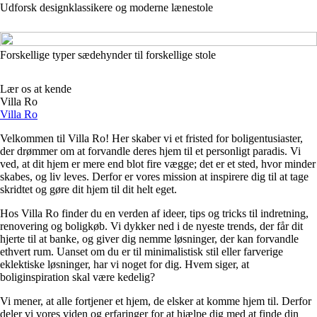
Udforsk designklassikere og moderne lænestole
Forskellige typer sædehynder til forskellige stole
Lær os at kende
Villa Ro
Villa Ro
Velkommen til Villa Ro! Her skaber vi et fristed for boligentusiaster,
der drømmer om at forvandle deres hjem til et personligt paradis. Vi
ved, at dit hjem er mere end blot fire vægge; det er et sted, hvor minder
skabes, og liv leves. Derfor er vores mission at inspirere dig til at tage
skridtet og gøre dit hjem til dit helt eget.
Hos Villa Ro finder du en verden af ideer, tips og tricks til indretning,
renovering og boligkøb. Vi dykker ned i de nyeste trends, der får dit
hjerte til at banke, og giver dig nemme løsninger, der kan forvandle
ethvert rum. Uanset om du er til minimalistisk stil eller farverige
eklektiske løsninger, har vi noget for dig. Hvem siger, at
boliginspiration skal være kedelig?
Vi mener, at alle fortjener et hjem, de elsker at komme hjem til. Derfor
deler vi vores viden og erfaringer for at hjælpe dig med at finde din