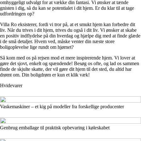
omhyggeligt udvalgt for at vække din fantasi. Vi ønsker at tænde
gnisten i dig, så du kan se potentialet i dit hjem. Er du klar til at tage
udfordringen op?
Villa Ro eksisterer, fordi vi tror på, at et smukt hjem kan forbedre dit
liv. Når du trives i dit hjem, trives du også i dit liv. Vi ønsker at skabe
en positiv indflydelse på din hverdag og hjælpe dig med at finde glæde
i de små detaljer. Hvem ved, måske venter din næste store
boligoplevelse lige rundt om hjørnet?
Så kom med os på rejsen mod et mere inspirerende hjem. Vi lover at
gøre det sjovt, enkelt og spændende! Besøg os ofte, og lad os sammen
finde de skjulte skatte, der vil gøre dit hjem til det sted, du altid har
drømt om. Din boligdrøm er kun et klik væk!
Hvidevarer
Vaskemaskiner – et kig på modeller fra forskellige producenter
Genbrug emballage til praktisk opbevaring i køleskabet