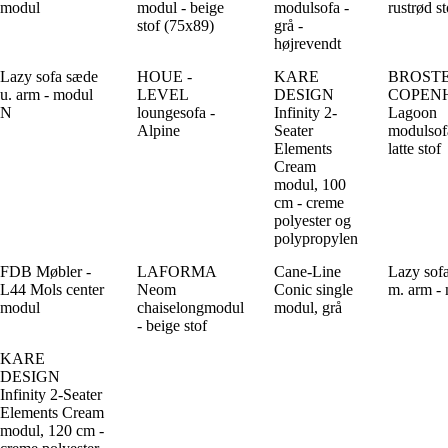
modul
modul - beige
modulsofa -
rustrød st
stof (75x89)
grå -
højrevendt
Lazy sofa sæde
HOUE -
KARE
BROST
u. arm - modul
LEVEL
DESIGN
COPEN
N
loungesofa -
Infinity 2-
Lagoon
Alpine
Seater
modulsofa
Elements
latte stof
Cream
modul, 100
cm - creme
polyester og
polypropylen
FDB Møbler -
LAFORMA
Cane-Line
Lazy sof
L44 Mols center
Neom
Conic single
m. arm -
modul
chaiselongmodul
modul, grå
- beige stof
KARE
DESIGN
Infinity 2-Seater
Elements Cream
modul, 120 cm -