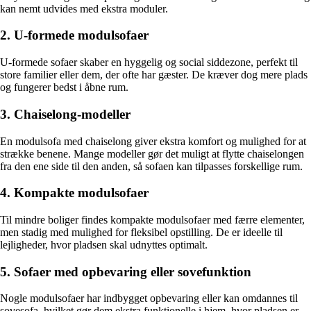
kan nemt udvides med ekstra moduler.
2. U-formede modulsofaer
U-formede sofaer skaber en hyggelig og social siddezone, perfekt til
store familier eller dem, der ofte har gæster. De kræver dog mere plads
og fungerer bedst i åbne rum.
3. Chaiselong-modeller
En modulsofa med chaiselong giver ekstra komfort og mulighed for at
strække benene. Mange modeller gør det muligt at flytte chaiselongen
fra den ene side til den anden, så sofaen kan tilpasses forskellige rum.
4. Kompakte modulsofaer
Til mindre boliger findes kompakte modulsofaer med færre elementer,
men stadig med mulighed for fleksibel opstilling. De er ideelle til
lejligheder, hvor pladsen skal udnyttes optimalt.
5. Sofaer med opbevaring eller sovefunktion
Nogle modulsofaer har indbygget opbevaring eller kan omdannes til
sovesofa, hvilket gør dem ekstra funktionelle i hjem, hvor pladsen er