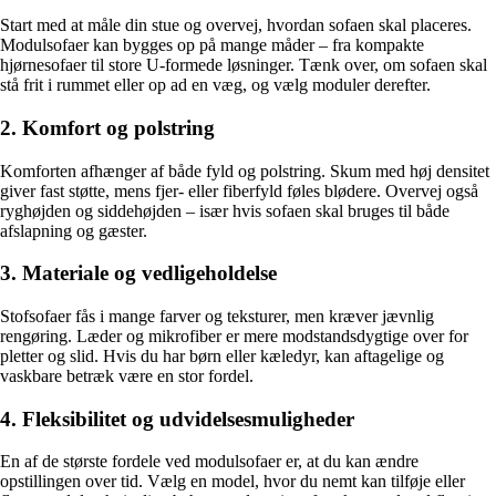
Start med at måle din stue og overvej, hvordan sofaen skal placeres.
Modulsofaer kan bygges op på mange måder – fra kompakte
hjørnesofaer til store U-formede løsninger. Tænk over, om sofaen skal
stå frit i rummet eller op ad en væg, og vælg moduler derefter.
2. Komfort og polstring
Komforten afhænger af både fyld og polstring. Skum med høj densitet
giver fast støtte, mens fjer- eller fiberfyld føles blødere. Overvej også
ryghøjden og siddehøjden – især hvis sofaen skal bruges til både
afslapning og gæster.
3. Materiale og vedligeholdelse
Stofsofaer fås i mange farver og teksturer, men kræver jævnlig
rengøring. Læder og mikrofiber er mere modstandsdygtige over for
pletter og slid. Hvis du har børn eller kæledyr, kan aftagelige og
vaskbare betræk være en stor fordel.
4. Fleksibilitet og udvidelsesmuligheder
En af de største fordele ved modulsofaer er, at du kan ændre
opstillingen over tid. Vælg en model, hvor du nemt kan tilføje eller