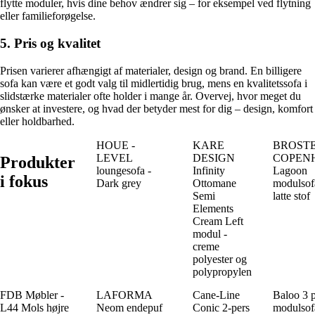
flytte moduler, hvis dine behov ændrer sig – for eksempel ved flytning
eller familieforøgelse.
5. Pris og kvalitet
Prisen varierer afhængigt af materialer, design og brand. En billigere
sofa kan være et godt valg til midlertidig brug, mens en kvalitetssofa i
slidstærke materialer ofte holder i mange år. Overvej, hvor meget du
ønsker at investere, og hvad der betyder mest for dig – design, komfort
eller holdbarhed.
HOUE -
KARE
BROST
LEVEL
DESIGN
COPEN
Produkter
loungesofa -
Infinity
Lagoon
i fokus
Dark grey
Ottomane
modulsof
Semi
latte stof
Elements
Cream Left
modul -
creme
polyester og
polypropylen
FDB Møbler -
LAFORMA
Cane-Line
Baloo 3 p
L44 Mols højre
Neom endepuf
Conic 2-pers
modulsof