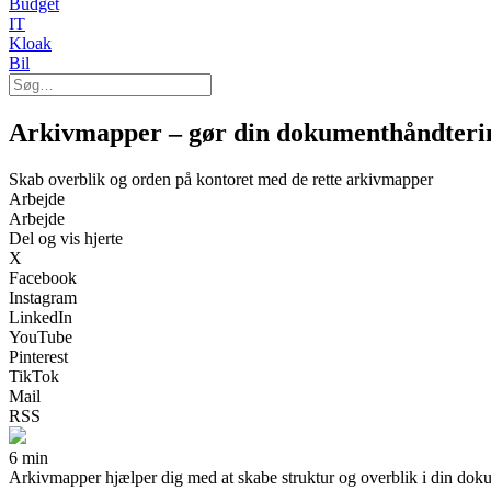
Budget
IT
Kloak
Bil
Arkivmapper – gør din dokumenthåndterin
Skab overblik og orden på kontoret med de rette arkivmapper
Arbejde
Arbejde
Del og vis hjerte
X
Facebook
Instagram
LinkedIn
YouTube
Pinterest
TikTok
Mail
RSS
6 min
Arkivmapper hjælper dig med at skabe struktur og overblik i din dokume