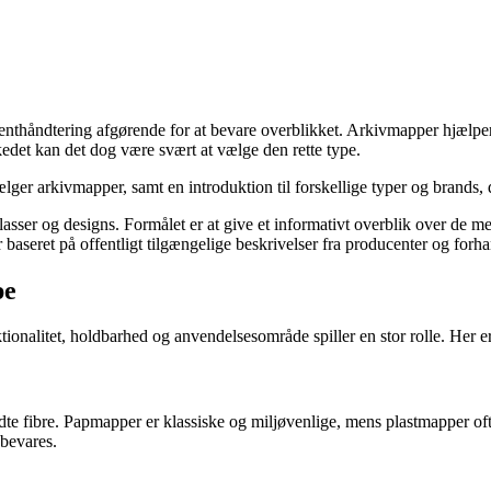
thåndtering afgørende for at bevare overblikket. Arkivmapper hjælper di
kedet kan det dog være svært at vælge den rette type.
vælger arkivmapper, samt en introduktion til forskellige typer og brands,
lasser og designs. Formålet er at give et informativt overblik over de me
baseret på offentligt tilgængelige beskrivelser fra producenter og forha
pe
alitet, holdbarhed og anvendelsesområde spiller en stor rolle. Her er n
te fibre. Papmapper er klassiske og miljøvenlige, mens plastmapper oft
bevares.