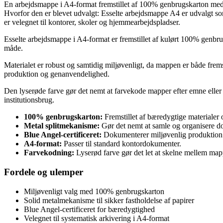
En arbejdsmappe i A4-format fremstillet af 100% genbrugskarton med m
Hvorfor den er blevet udvalgt: Esselte arbejdsmappe A4 er udvalgt som
er velegnet til kontorer, skoler og hjemmearbejdspladser.
Esselte arbejdsmappe i A4-format er fremstillet af kulørt 100% genbr
måde.
Materialet er robust og samtidig miljøvenligt, da mappen er både frems
produktion og genanvendelighed.
Den lyserøde farve gør det nemt at farvekode mapper efter emne eller af
institutionsbrug.
100% genbrugskarton:
Fremstillet af bæredygtige materialer o
Metal splitmekanisme:
Gør det nemt at samle og organisere d
Blue Angel-certificeret:
Dokumenterer miljøvenlig produktion
A4-format:
Passer til standard kontordokumenter.
Farvekodning:
Lyserød farve gør det let at skelne mellem map
Fordele og ulemper
Miljøvenligt valg med 100% genbrugskarton
Solid metalmekanisme til sikker fastholdelse af papirer
Blue Angel-certificeret for bæredygtighed
Velegnet til systematisk arkivering i A4-format