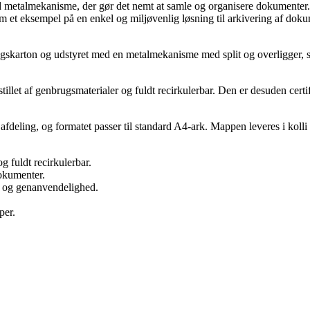
etalmekanisme, der gør det nemt at samle og organisere dokumenter. Pro
 et eksempel på en enkel og miljøvenlig løsning til arkivering af dokum
ugskarton og udstyret med en metalmekanisme med split og overligger, s
tillet af genbrugsmaterialer og fuldt recirkulerbar. Den er desuden cert
deling, og formatet passer til standard A4-ark. Mappen leveres i kolli af
g fuldt recirkulerbar.
okumenter.
 og genanvendelighed.
per.