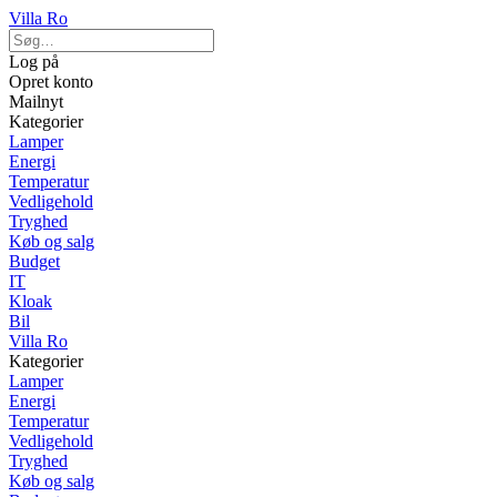
Villa Ro
Log på
Opret konto
Mailnyt
Kategorier
Lamper
Energi
Temperatur
Vedligehold
Tryghed
Køb og salg
Budget
IT
Kloak
Bil
Villa Ro
Kategorier
Lamper
Energi
Temperatur
Vedligehold
Tryghed
Køb og salg