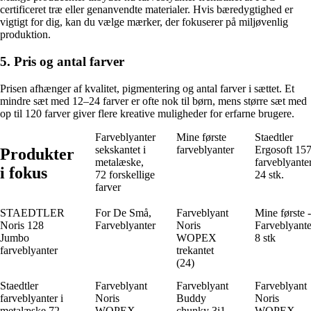
certificeret træ eller genanvendte materialer. Hvis bæredygtighed er
vigtigt for dig, kan du vælge mærker, der fokuserer på miljøvenlig
produktion.
5. Pris og antal farver
Prisen afhænger af kvalitet, pigmentering og antal farver i sættet. Et
mindre sæt med 12–24 farver er ofte nok til børn, mens større sæt med
op til 120 farver giver flere kreative muligheder for erfarne brugere.
Farveblyanter
Mine første
Staedtler
sekskantet i
farveblyanter
Ergosoft 15
Produkter
metalæske,
farveblyante
i fokus
72 forskellige
24 stk.
farver
STAEDTLER
For De Små,
Farveblyant
Mine første -
Noris 128
Farveblyanter
Noris
Farveblyante
Jumbo
WOPEX
8 stk
farveblyanter
trekantet
(24)
Staedtler
Farveblyant
Farveblyant
Farveblyant
farveblyanter i
Noris
Buddy
Noris
metalæske 72
WOPEX
chunky 3i1
WOPEX