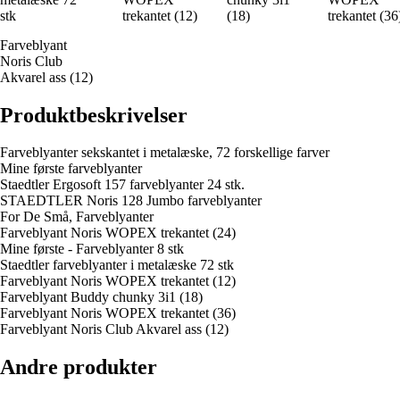
stk
trekantet (12)
(18)
trekantet (36
Farveblyant
Noris Club
Akvarel ass (12)
Produktbeskrivelser
Farveblyanter sekskantet i metalæske, 72 forskellige farver
Mine første farveblyanter
Staedtler Ergosoft 157 farveblyanter 24 stk.
STAEDTLER Noris 128 Jumbo farveblyanter
For De Små, Farveblyanter
Farveblyant Noris WOPEX trekantet (24)
Mine første - Farveblyanter 8 stk
Staedtler farveblyanter i metalæske 72 stk
Farveblyant Noris WOPEX trekantet (12)
Farveblyant Buddy chunky 3i1 (18)
Farveblyant Noris WOPEX trekantet (36)
Farveblyant Noris Club Akvarel ass (12)
Andre produkter