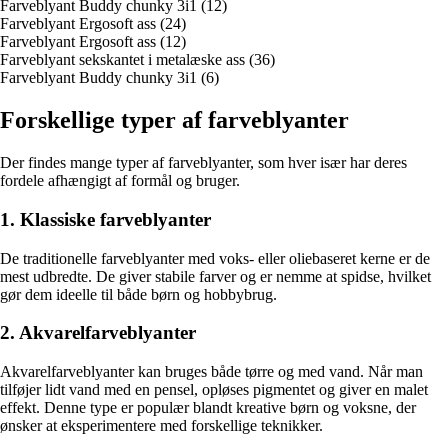
Farveblyant Buddy chunky 3i1 (12)
Farveblyant Ergosoft ass (24)
Farveblyant Ergosoft ass (12)
Farveblyant sekskantet i metalæske ass (36)
Farveblyant Buddy chunky 3i1 (6)
Forskellige typer af farveblyanter
Der findes mange typer af farveblyanter, som hver især har deres
fordele afhængigt af formål og bruger.
1. Klassiske farveblyanter
De traditionelle farveblyanter med voks- eller oliebaseret kerne er de
mest udbredte. De giver stabile farver og er nemme at spidse, hvilket
gør dem ideelle til både børn og hobbybrug.
2. Akvarelfarveblyanter
Akvarelfarveblyanter kan bruges både tørre og med vand. Når man
tilføjer lidt vand med en pensel, opløses pigmentet og giver en malet
effekt. Denne type er populær blandt kreative børn og voksne, der
ønsker at eksperimentere med forskellige teknikker.