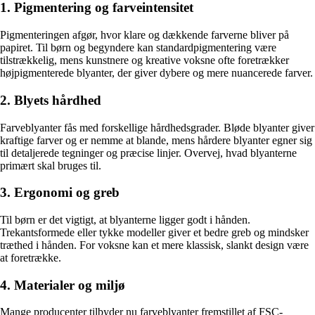
1. Pigmentering og farveintensitet
Pigmenteringen afgør, hvor klare og dækkende farverne bliver på
papiret. Til børn og begyndere kan standardpigmentering være
tilstrækkelig, mens kunstnere og kreative voksne ofte foretrækker
højpigmenterede blyanter, der giver dybere og mere nuancerede farver.
2. Blyets hårdhed
Farveblyanter fås med forskellige hårdhedsgrader. Bløde blyanter giver
kraftige farver og er nemme at blande, mens hårdere blyanter egner sig
til detaljerede tegninger og præcise linjer. Overvej, hvad blyanterne
primært skal bruges til.
3. Ergonomi og greb
Til børn er det vigtigt, at blyanterne ligger godt i hånden.
Trekantsformede eller tykke modeller giver et bedre greb og mindsker
træthed i hånden. For voksne kan et mere klassisk, slankt design være
at foretrække.
4. Materialer og miljø
Mange producenter tilbyder nu farveblyanter fremstillet af FSC-