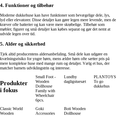
4. Funktioner og tilbehør
Moderne dukkehuse kan have funktioner som bevægelige dele, lys,
lyd eller elevatorer. Disse detaljer kan gøre legen mere levende, men de
kræver ofte batterier og kan være mere skrøbelige. Tilbehør som
møbler, figurer og små detaljer kan købes separat og gør det nemt at
udvide legen over tid.
5. Alder og sikkerhed
Tjek altid producentens aldersanbefaling. Små dele kan udgøre en
kvælningsrisiko for yngre børn, mens ældre børn ofte sætter pris på
mere komplekse huse med mange rum og detaljer. Vælg et hus, der
matcher barnets udviklingstrin og interesse.
Small Foot -
Lundby
PLANTOYS
Wooden
dagligstuesæt
To go
Produkter
Dollhouse
dukkehus
i fokus
Family with
Wheelchair
6pcs.
Classic World
Goki
Boti Wooden
Wooden
Accessories
Dollhouse