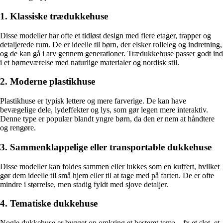
1. Klassiske trædukkehuse
Disse modeller har ofte et tidløst design med flere etager, trapper og
detaljerede rum. De er ideelle til børn, der elsker rolleleg og indretning,
og de kan gå i arv gennem generationer. Trædukkehuse passer godt ind
i et børneværelse med naturlige materialer og nordisk stil.
2. Moderne plastikhuse
Plastikhuse er typisk lettere og mere farverige. De kan have
bevægelige dele, lydeffekter og lys, som gør legen mere interaktiv.
Denne type er populær blandt yngre børn, da den er nem at håndtere
og rengøre.
3. Sammenklappelige eller transportable dukkehuse
Disse modeller kan foldes sammen eller lukkes som en kuffert, hvilket
gør dem ideelle til små hjem eller til at tage med på farten. De er ofte
mindre i størrelse, men stadig fyldt med sjove detaljer.
4. Tematiske dukkehuse
Nogle dukkehuse er bygget op omkring et bestemt tema – fx et slot, et