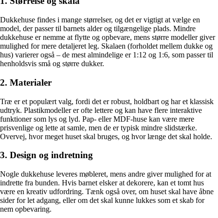
1. Størrelse og skala
Dukkehuse findes i mange størrelser, og det er vigtigt at vælge en
model, der passer til barnets alder og tilgængelige plads. Mindre
dukkehuse er nemme at flytte og opbevare, mens større modeller giver
mulighed for mere detaljeret leg. Skalaen (forholdet mellem dukke og
hus) varierer også – de mest almindelige er 1:12 og 1:6, som passer til
henholdsvis små og større dukker.
2. Materialer
Træ er et populært valg, fordi det er robust, holdbart og har et klassisk
udtryk. Plastikmodeller er ofte lettere og kan have flere interaktive
funktioner som lys og lyd. Pap- eller MDF-huse kan være mere
prisvenlige og lette at samle, men de er typisk mindre slidstærke.
Overvej, hvor meget huset skal bruges, og hvor længe det skal holde.
3. Design og indretning
Nogle dukkehuse leveres møbleret, mens andre giver mulighed for at
indrette fra bunden. Hvis barnet elsker at dekorere, kan et tomt hus
være en kreativ udfordring. Tænk også over, om huset skal have åbne
sider for let adgang, eller om det skal kunne lukkes som et skab for
nem opbevaring.