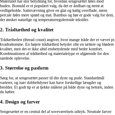
Materialet har stor betydning for, hvordan sengesættet føles mod
huden. Bomuld er et populært valg, da det er åndbart og nemt at
vedligeholde. Satinvævning giver en glat og kølig overflade, mens
percale føles mere sprød og mat. Bambus og hør er gode valg for dem,
der ønsker naturlige og temperaturregulerende tekstiler.
2. Trådtæthed og kvalitet
Trådtætheden (thread count) angiver, hvor mange tråde der er vævet pr.
kvadrattomme. En højere trådtæthed betyder ofte en tættere og blødere
kvalitet, men det er ikke altid ensbetydende med bedre komfort.
Kombinationen af trådtæthed og materialetype er afgørende for den
samlede oplevelse.
3. Størrelse og pasform
Sørg for, at sengesættet passer til din dyne og pude. Standardmål
varierer, og især dobbeltdyner kan have forskellige længder og
bredder. Et godt tip er at tjekke målene på både dyne og betræk, inden
du køber.
4. Design og farver
Sengesættet er en central del af soveværelsets udtryk. Neutrale farver