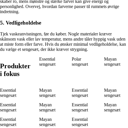
skaber ro, mens mønstre og stærke farver kan give energi og
personlighed. Overvej, hvordan farverne passer til rummets øvrige
indretning.
5. Vedligeholdelse
Tjek vaskeanvisningen, før du køber. Nogle materialer kræver
skånsom vask eller lav temperatur, mens andre tåler hyppig vask uden
at miste form eller farve. Hvis du ønsker minimal vedligeholdelse, kan
du vælge et sengesæt, der ikke kræver strygning.
Essential
Polar
Mayan
sengesæt
sengesæt
sengesæt
Produkter
i fokus
Essential
Mayan
Essential
Mayan
sengesæt
sengesæt
sengesæt
sengesæt
Essential
Mayan
Essential
Mayan
sengesæt
sengesæt
sengesæt
sengesæt
Essential
Mayan
Essential
sengesæt
sengesæt
sengesæt