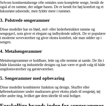
Selvom kontinentalsenge ofte omtales som komplette senge, består de
også af en ramme, der udgør basen. De er kendt for høj komfort og et
luksuriøst udseende, men fylder mere i rummet.
3. Polstrede sengerammer
Disse modeller har en blød, stof- eller læderbetrukket ramme og
sengegavl, som giver et elegant og indbydende udtryk. De er populære
i moderne soveværelser og giver ekstra komfort, når man sidder op i
sengen.
4. Metalsengerammer
Metalsengerammer er holdbare, lette og ofte nemme at samle. De fås i
både klassiske og industrielle designs og kan være et godt valg til både
ungdomsværelser og gæsteværelser.
5. Sengerammer med opbevaring
Disse modeller kombinerer funktion og design. Skuffer eller
løftemekanismer under madrassen giver ekstra plads til sengetøj, tøj
eller andre ting, hvilket gør dem ideelle til små boliger.
Forskellige brands inden for sengerammer