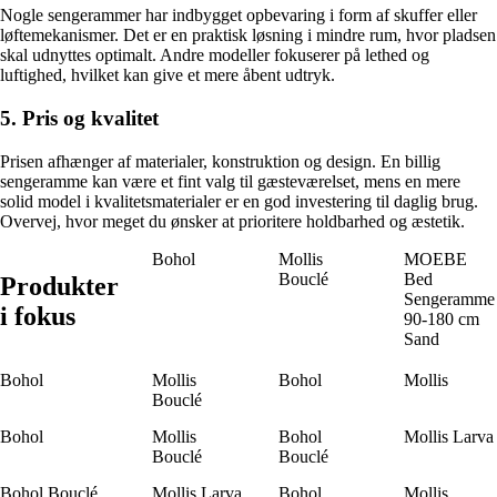
Nogle sengerammer har indbygget opbevaring i form af skuffer eller
løftemekanismer. Det er en praktisk løsning i mindre rum, hvor pladsen
skal udnyttes optimalt. Andre modeller fokuserer på lethed og
luftighed, hvilket kan give et mere åbent udtryk.
5. Pris og kvalitet
Prisen afhænger af materialer, konstruktion og design. En billig
sengeramme kan være et fint valg til gæsteværelset, mens en mere
solid model i kvalitetsmaterialer er en god investering til daglig brug.
Overvej, hvor meget du ønsker at prioritere holdbarhed og æstetik.
Bohol
Mollis
MOEBE
Bouclé
Bed
Produkter
Sengeramme
i fokus
90-180 cm
Sand
Bohol
Mollis
Bohol
Mollis
Bouclé
Bohol
Mollis
Bohol
Mollis Larva
Bouclé
Bouclé
Bohol Bouclé
Mollis Larva
Bohol
Mollis