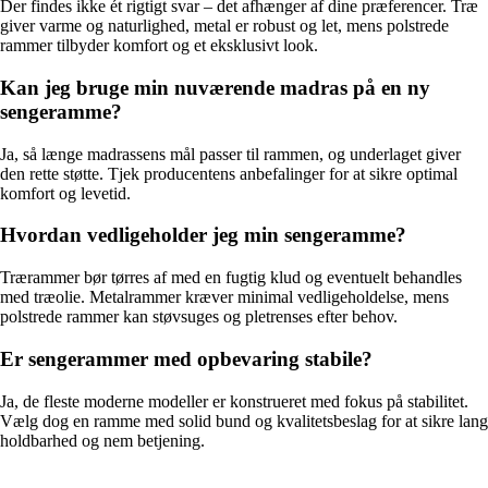
Der findes ikke ét rigtigt svar – det afhænger af dine præferencer. Træ
giver varme og naturlighed, metal er robust og let, mens polstrede
rammer tilbyder komfort og et eksklusivt look.
Kan jeg bruge min nuværende madras på en ny
sengeramme?
Ja, så længe madrassens mål passer til rammen, og underlaget giver
den rette støtte. Tjek producentens anbefalinger for at sikre optimal
komfort og levetid.
Hvordan vedligeholder jeg min sengeramme?
Trærammer bør tørres af med en fugtig klud og eventuelt behandles
med træolie. Metalrammer kræver minimal vedligeholdelse, mens
polstrede rammer kan støvsuges og pletrenses efter behov.
Er sengerammer med opbevaring stabile?
Ja, de fleste moderne modeller er konstrueret med fokus på stabilitet.
Vælg dog en ramme med solid bund og kvalitetsbeslag for at sikre lang
holdbarhed og nem betjening.