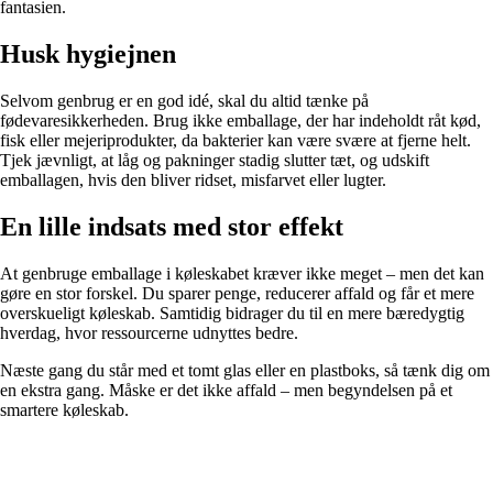
fantasien.
Husk hygiejnen
Selvom genbrug er en god idé, skal du altid tænke på
fødevaresikkerheden. Brug ikke emballage, der har indeholdt råt kød,
fisk eller mejeriprodukter, da bakterier kan være svære at fjerne helt.
Tjek jævnligt, at låg og pakninger stadig slutter tæt, og udskift
emballagen, hvis den bliver ridset, misfarvet eller lugter.
En lille indsats med stor effekt
At genbruge emballage i køleskabet kræver ikke meget – men det kan
gøre en stor forskel. Du sparer penge, reducerer affald og får et mere
overskueligt køleskab. Samtidig bidrager du til en mere bæredygtig
hverdag, hvor ressourcerne udnyttes bedre.
Næste gang du står med et tomt glas eller en plastboks, så tænk dig om
en ekstra gang. Måske er det ikke affald – men begyndelsen på et
smartere køleskab.