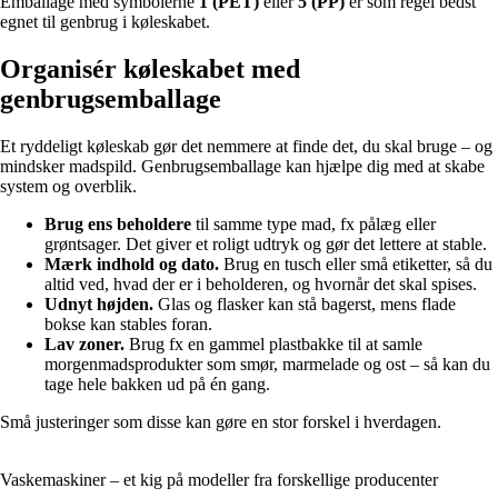
Emballage med symbolerne
1 (PET)
eller
5 (PP)
er som regel bedst
egnet til genbrug i køleskabet.
Organisér køleskabet med
genbrugsemballage
Et ryddeligt køleskab gør det nemmere at finde det, du skal bruge – og
mindsker madspild. Genbrugsemballage kan hjælpe dig med at skabe
system og overblik.
Brug ens beholdere
til samme type mad, fx pålæg eller
grøntsager. Det giver et roligt udtryk og gør det lettere at stable.
Mærk indhold og dato.
Brug en tusch eller små etiketter, så du
altid ved, hvad der er i beholderen, og hvornår det skal spises.
Udnyt højden.
Glas og flasker kan stå bagerst, mens flade
bokse kan stables foran.
Lav zoner.
Brug fx en gammel plastbakke til at samle
morgenmadsprodukter som smør, marmelade og ost – så kan du
tage hele bakken ud på én gang.
Små justeringer som disse kan gøre en stor forskel i hverdagen.
Vaskemaskiner – et kig på modeller fra forskellige producenter