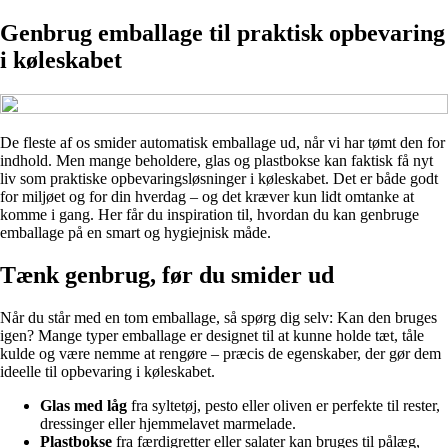
Genbrug emballage til praktisk opbevaring
i køleskabet
De fleste af os smider automatisk emballage ud, når vi har tømt den for
indhold. Men mange beholdere, glas og plastbokse kan faktisk få nyt
liv som praktiske opbevaringsløsninger i køleskabet. Det er både godt
for miljøet og for din hverdag – og det kræver kun lidt omtanke at
komme i gang. Her får du inspiration til, hvordan du kan genbruge
emballage på en smart og hygiejnisk måde.
Tænk genbrug, før du smider ud
Når du står med en tom emballage, så spørg dig selv: Kan den bruges
igen? Mange typer emballage er designet til at kunne holde tæt, tåle
kulde og være nemme at rengøre – præcis de egenskaber, der gør dem
ideelle til opbevaring i køleskabet.
Glas med låg
fra syltetøj, pesto eller oliven er perfekte til rester,
dressinger eller hjemmelavet marmelade.
Plastbokse
fra færdigretter eller salater kan bruges til pålæg,