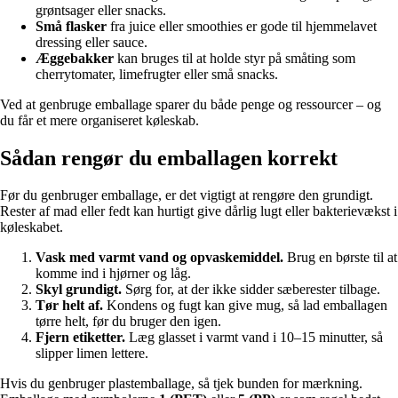
grøntsager eller snacks.
Små flasker
fra juice eller smoothies er gode til hjemmelavet
dressing eller sauce.
Æggebakker
kan bruges til at holde styr på småting som
cherrytomater, limefrugter eller små snacks.
Ved at genbruge emballage sparer du både penge og ressourcer – og
du får et mere organiseret køleskab.
Sådan rengør du emballagen korrekt
Før du genbruger emballage, er det vigtigt at rengøre den grundigt.
Rester af mad eller fedt kan hurtigt give dårlig lugt eller bakterievækst i
køleskabet.
Vask med varmt vand og opvaskemiddel.
Brug en børste til at
komme ind i hjørner og låg.
Skyl grundigt.
Sørg for, at der ikke sidder sæberester tilbage.
Tør helt af.
Kondens og fugt kan give mug, så lad emballagen
tørre helt, før du bruger den igen.
Fjern etiketter.
Læg glasset i varmt vand i 10–15 minutter, så
slipper limen lettere.
Hvis du genbruger plastemballage, så tjek bunden for mærkning.