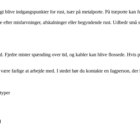
blive indgangspunkter for rust, især på metalporte. På træporte kan fugt 
se efter misfarvninger, afskalninger eller begyndende rust. Udbedr små sk
lid. Fjedre mister spænding over tid, og kabler kan blive flossede. Hvis 
n være farlige at arbejde med. I stedet bør du kontakte en fagperson, de
typer
d