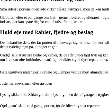
Små ridser i portens overflade virker måske harmløse, men de kan hurtigt 
Gå porten efter et par gange om året – gerne i foråret og efteråret – og 
indsats, der kan spare dig for en hel udskiftning senere.
Hold øje med kabler, fjedre og beslag
De mekaniske dele, der får porten til at bevæge sig, er udsat for stort s
det et tydeligt tegn på, at noget er galt.
Undgå selv at justere fjedre og kabler, da de står under højt tryk og ka
om året kan ofte forhindre, at små fejl udvikler sig til dyre reparationer.
Garagegulvets materialer: Fordele og ulemper ved de mest almindelige 
Justér garagevarmen efter årstiden
Lys og sikkerhed: Sådan gør du belysning til en del af garagens tryghe
Opdag små skader på garageporten, før de bliver dyre at reparere