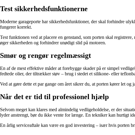
Test sikkerhedsfunktionerne
Moderne garageporte har sikkerhedsfunktioner, der skal forhindre ulykke
fungerer korrekt.
Test funktionen ved at placere en genstand, som porten skal registrere,
øger sikkerheden og forhindrer unødigt slid på motoren.
Smør og rengør regelmæssigt
En af de mest effektive måder at forebygge skader på er simpel vedlig
fedtede olier, der tiltrækker støv – brug i stedet et silikone- eller teflon
Ved at gøre dette et par gange om året sikrer du, at porten kører let og j
Når det er tid til professionel hjælp
Selvom meget kan klares med almindelig vedligeholdelse, er der situation
lyder anstrengt, bør du ikke vente for længe. En tekniker kan hurtigt iden
En årlig serviceaftale kan være en god investering – især hvis porten bru