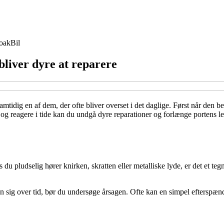
oak
Bil
liver dyre at reparere
tidig en af dem, der ofte bliver overset i det daglige. Først når den be
og reagere i tide kan du undgå dyre reparationer og forlænge portens le
du pludselig hører knirken, skratten eller metalliske lyde, er det et teg
den sig over tid, bør du undersøge årsagen. Ofte kan en simpel efterspæ