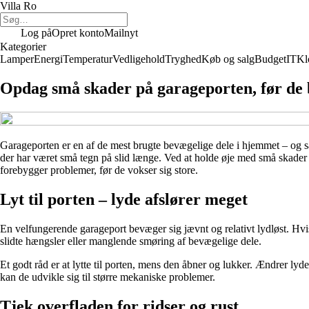
Villa Ro
Log på
Opret konto
Mailnyt
Kategorier
Lamper
Energi
Temperatur
Vedligehold
Tryghed
Køb og salg
Budget
IT
Kl
Opdag små skader på garageporten, før de b
Garageporten er en af de mest brugte bevægelige dele i hjemmet – og sam
der har været små tegn på slid længe. Ved at holde øje med små skader 
forebygger problemer, før de vokser sig store.
Lyt til porten – lyde afslører meget
En velfungerende garageport bevæger sig jævnt og relativt lydløst. Hvis 
slidte hængsler eller manglende smøring af bevægelige dele.
Et godt råd er at lytte til porten, mens den åbner og lukker. Ændrer ly
kan de udvikle sig til større mekaniske problemer.
Tjek overfladen for ridser og rust