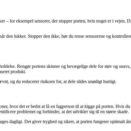
r – for eksempel sensorer, der stopper porten, hvis noget er i vejen. Di
 når den lukker. Stopper den ikke, bør du rense sensorerne og kontroller
eholdelse. Rengør portens skinner og bevægelige dele for støv og snavs
baseret produkt.
ævnt, og du reducerer risikoen for, at dele slides unødigt hurtigt.
er, hvor det er bedst at få en fagperson til at kigge på porten. Hvis du
tificere problemet og forhindre, at det udvikler sig til en større skade.
ges dagligt. Det giver tryghed og sikrer, at porten fungerer optimalt åre