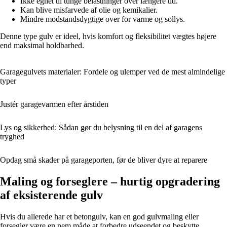
Ikke egnet til tunge belastninger over længere tid.
Kan blive misfarvede af olie og kemikalier.
Mindre modstandsdygtige over for varme og sollys.
Denne type gulv er ideel, hvis komfort og fleksibilitet vægtes højere
end maksimal holdbarhed.
Garagegulvets materialer: Fordele og ulemper ved de mest almindelige
typer
Justér garagevarmen efter årstiden
Lys og sikkerhed: Sådan gør du belysning til en del af garagens
tryghed
Opdag små skader på garageporten, før de bliver dyre at reparere
Maling og forseglere – hurtig opgradering
af eksisterende gulv
Hvis du allerede har et betongulv, kan en god gulvmaling eller
forsegler være en nem måde at forbedre udseendet og beskytte