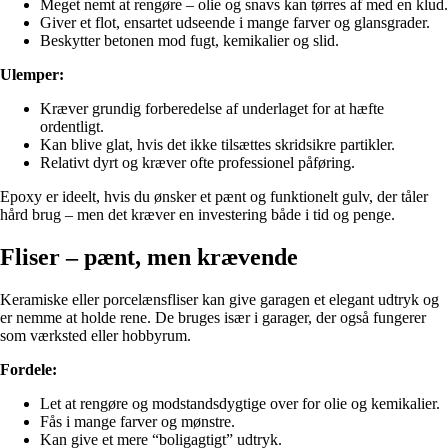
Meget nemt at rengøre – olie og snavs kan tørres af med en klud.
Giver et flot, ensartet udseende i mange farver og glansgrader.
Beskytter betonen mod fugt, kemikalier og slid.
Ulemper:
Kræver grundig forberedelse af underlaget for at hæfte
ordentligt.
Kan blive glat, hvis det ikke tilsættes skridsikre partikler.
Relativt dyrt og kræver ofte professionel påføring.
Epoxy er ideelt, hvis du ønsker et pænt og funktionelt gulv, der tåler
hård brug – men det kræver en investering både i tid og penge.
Fliser – pænt, men krævende
Keramiske eller porcelænsfliser kan give garagen et elegant udtryk og
er nemme at holde rene. De bruges især i garager, der også fungerer
som værksted eller hobbyrum.
Fordele:
Let at rengøre og modstandsdygtige over for olie og kemikalier.
Fås i mange farver og mønstre.
Kan give et mere “boligagtigt” udtryk.