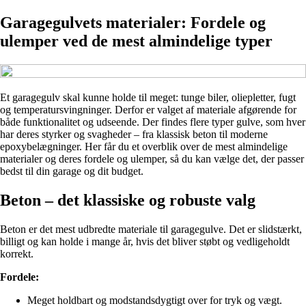
Garagegulvets materialer: Fordele og
ulemper ved de mest almindelige typer
Et garagegulv skal kunne holde til meget: tunge biler, oliepletter, fugt
og temperatursvingninger. Derfor er valget af materiale afgørende for
både funktionalitet og udseende. Der findes flere typer gulve, som hver
har deres styrker og svagheder – fra klassisk beton til moderne
epoxybelægninger. Her får du et overblik over de mest almindelige
materialer og deres fordele og ulemper, så du kan vælge det, der passer
bedst til din garage og dit budget.
Beton – det klassiske og robuste valg
Beton er det mest udbredte materiale til garagegulve. Det er slidstærkt,
billigt og kan holde i mange år, hvis det bliver støbt og vedligeholdt
korrekt.
Fordele:
Meget holdbart og modstandsdygtigt over for tryk og vægt.