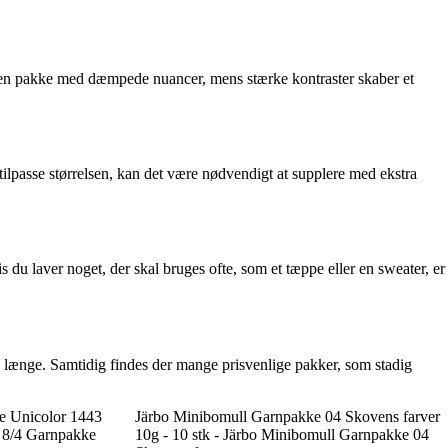
 en pakke med dæmpede nuancer, mens stærke kontraster skaber et
 tilpasse størrelsen, kan det være nødvendigt at supplere med ekstra
 du laver noget, der skal bruges ofte, som et tæppe eller en sweater, er
olde længe. Samtidig findes der mange prisvenlige pakker, som stadig
e Unicolor 1443
Järbo Minibomull Garnpakke 04 Skovens farver
n 8/4 Garnpakke
10g - 10 stk - Järbo Minibomull Garnpakke 04