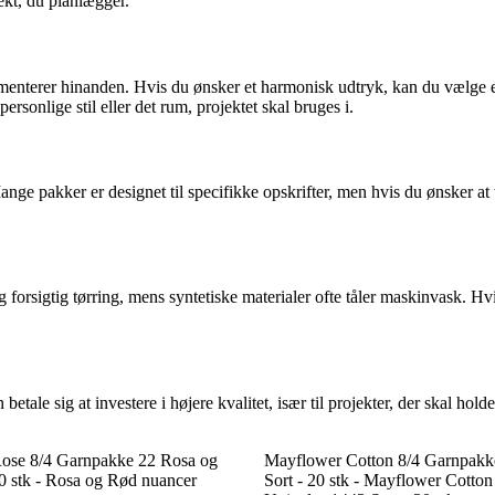
ekt, du planlægger.
menterer hinanden. Hvis du ønsker et harmonisk udtryk, kan du vælge
rsonlige stil eller det rum, projektet skal bruges i.
ange pakker er designet til specifikke opskrifter, men hvis du ønsker at
orsigtig tørring, mens syntetiske materialer ofte tåler maskinvask. Hvis
betale sig at investere i højere kvalitet, især til projekter, der skal h
 Rose 8/4 Garnpakke 22 Rosa og
Mayflower Cotton 8/4 Garnpakk
0 stk - Rosa og Rød nuancer
Sort - 20 stk - Mayflower Cotto