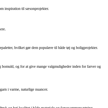
m inspiration til sæsonprojekter.
ere.
aletter, hvilket gør dem populære til både tøj og boligprojekter.
 og bomuld, og for at give mange valgmuligheder inden for farver og
garn i varme, naturlige nuancer.
dtryk og høj kvalitet i både materiale og farvesammensætning.