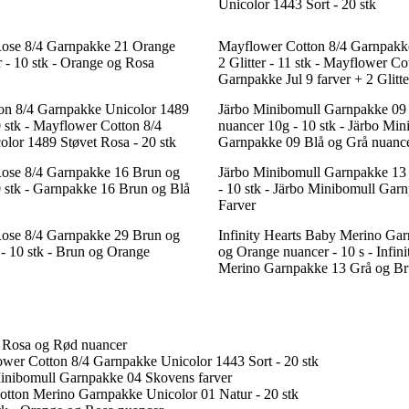
Unicolor 1443 Sort - 20 stk
 Rose 8/4 Garnpakke 21 Orange
Mayflower Cotton 8/4 Garnpakke 
 - 10 stk - Orange og Rosa
2 Glitter - 11 stk - Mayflower Co
Garnpakke Jul 9 farver + 2 Glitter
on 8/4 Garnpakke Unicolor 1489
Järbo Minibomull Garnpakke 09
0 stk - Mayflower Cotton 8/4
nuancer 10g - 10 stk - Järbo Min
lor 1489 Støvet Rosa - 20 stk
Garnpakke 09 Blå og Grå nuanc
 Rose 8/4 Garnpakke 16 Brun og
Järbo Minibomull Garnpakke 13 
0 stk - Garnpakke 16 Brun og Blå
- 10 stk - Järbo Minibomull Gar
Farver
 Rose 8/4 Garnpakke 29 Brun og
Infinity Hearts Baby Merino Ga
- 10 stk - Brun og Orange
og Orange nuancer - 10 s - Infin
Merino Garnpakke 13 Grå og Br
- Rosa og Rød nuancer
ower Cotton 8/4 Garnpakke Unicolor 1443 Sort - 20 stk
Minibomull Garnpakke 04 Skovens farver
otton Merino Garnpakke Unicolor 01 Natur - 20 stk