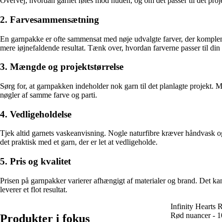
Overvej, hvordan garnet føles mod huden, og om det passer til det proj
2. Farvesammensætning
En garnpakke er ofte sammensat med nøje udvalgte farver, der komple
mere iøjnefaldende resultat. Tænk over, hvordan farverne passer til din pe
3. Mængde og projektstørrelse
Sørg for, at garnpakken indeholder nok garn til det planlagte projekt. M
nøgler af samme farve og parti.
4. Vedligeholdelse
Tjek altid garnets vaskeanvisning. Nogle naturfibre kræver håndvask og f
det praktisk med et garn, der er let at vedligeholde.
5. Pris og kvalitet
Prisen på garnpakker varierer afhængigt af materialer og brand. Det kan 
leverer et flot resultat.
Infinity Hearts
Rød nuancer - 1
Produkter i fokus