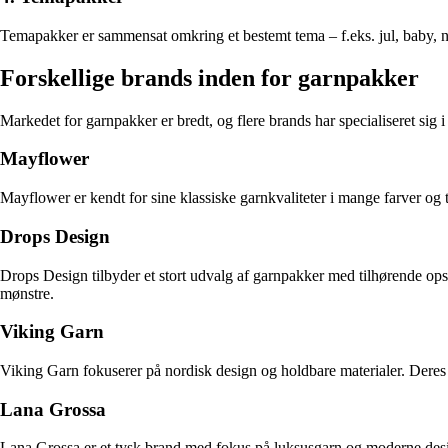
Temapakker er sammensat omkring et bestemt tema – f.eks. jul, baby, nat
Forskellige brands inden for garnpakker
Markedet for garnpakker er bredt, og flere brands har specialiseret sig 
Mayflower
Mayflower er kendt for sine klassiske garnkvaliteter i mange farver og 
Drops Design
Drops Design tilbyder et stort udvalg af garnpakker med tilhørende ops
mønstre.
Viking Garn
Viking Garn fokuserer på nordisk design og holdbare materialer. Deres 
Lana Grossa
Lana Grossa er et tysk brand med fokus på luksusgarn og moderne desig