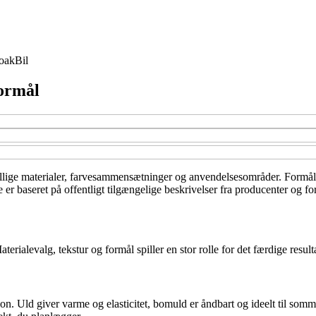
oak
Bil
formål
lige materialer, farvesammensætninger og anvendelsesområder. Formålet e
 baseret på offentligt tilgængelige beskrivelser fra producenter og for
ialevalg, tekstur og formål spiller en stor rolle for det færdige resulta
 Uld giver varme og elasticitet, bomuld er åndbart og ideelt til sommert