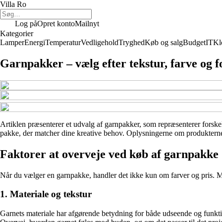
Villa Ro
Log på
Opret konto
Mailnyt
Kategorier
Lamper
Energi
Temperatur
Vedligehold
Tryghed
Køb og salg
Budget
IT
Kl
Garnpakker – vælg efter tekstur, farve og 
Artiklen præsenterer et udvalg af garnpakker, som repræsenterer forskel
pakke, der matcher dine kreative behov. Oplysningerne om produkterne er
Faktorer at overveje ved køb af garnpakke
Når du vælger en garnpakke, handler det ikke kun om farver og pris. Mater
1. Materiale og tekstur
Garnets materiale har afgørende betydning for både udseende og funktion.