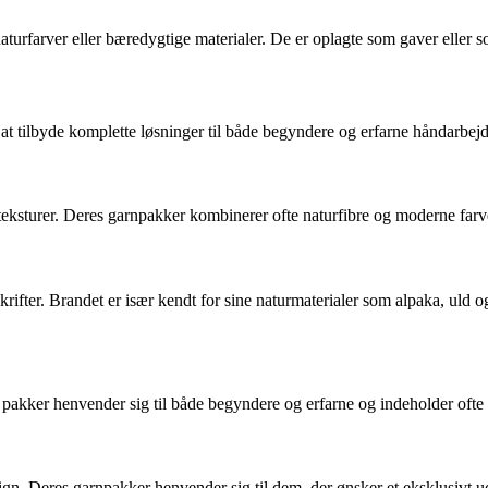
urfarver eller bæredygtige materialer. De er oplagte som gaver eller so
i at tilbyde komplette løsninger til både begyndere og erfarne håndarbejd
teksturer. Deres garnpakker kombinerer ofte naturfibre og moderne farvep
krifter. Brandet er især kendt for sine naturmaterialer som alpaka, uld
pakker henvender sig til både begyndere og erfarne og indeholder ofte 
n. Deres garnpakker henvender sig til dem, der ønsker et eksklusivt u