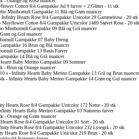
tk - Orange og Rosa nuancer
flower Cotton 8/4 Garnpakke Jul 9 farver + 2 Glitter - 11 stk
Järbo Minibomull Garnpakke 11 Blå og Grøn nuancer
- Infinity Hearts Rose 8/4 Garnpakke Unicolor 29 Gammelrosa - 20 stk
- Mayflower Cotton 8/4 Garnpakke Unicolor 1489 Støvet Rosa - 20 st
rbo Minibomull Garnpakke 09 Blå og Grå nuancer
- Grøn og Gul nuancer
nibomull Garnpakke 07 Baby Dreng
- Garnpakke 16 Brun og Blå nuancer
ibomull Garnpakke 13 Basis Farver
 Garnpakke 14 Blå og Grå nuancer
ty Hearts Baby Merino Garnpakke 09 Sommer
tk - Brun og Orange nuancer
10 s - Infinity Hearts Baby Merino Garnpakke 13 Grå og Brun nuance
stk - Infinity Hearts Baby Merino Garnpakke 14 Grøn og Gul nuancer
nity Hearts Rose 8/4 Garnpakke Unicolor 172 Natur - 20 stk
Infinity Hearts Baby Merino Garnpakke 03 Naturens farver
stk - Orange og Grøn nuancer
y Hearts Rose 8/4 Garnpakke Unicolor 01 Sort - 20 stk
finity Hearts Rose 8/4 Garnpakke Unicolor 232 Lysegrå - 20 stk
nity Hearts Rose 8/4 Garnpakke Unicolor 219 Brun - 20 stk
pakke 04 Naturens farver