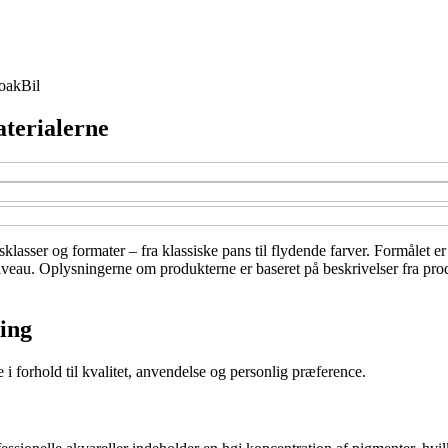
oak
Bil
terialerne
isklasser og formater – fra klassiske pans til flydende farver. Formålet
it niveau. Oplysningerne om produkterne er baseret på beskrivelser fra pr
ing
e i forhold til kvalitet, anvendelse og personlig præference.