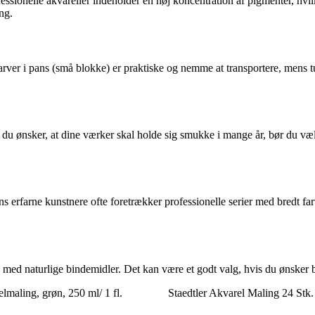
fessionelle akvareller indeholder en høj koncentration af pigmenter, hvil
ng.
er i pans (små blokke) er praktiske og nemme at transportere, mens tubef
 du ønsker, at dine værker skal holde sig smukke i mange år, bør du v
ns erfarne kunstnere ofte foretrækker professionelle serier med bredt f
 med naturlige bindemidler. Det kan være et godt valg, hvis du ønsker bæ
maling, grøn, 250 ml/ 1 fl.
Staedtler Akvarel Maling 24 Stk