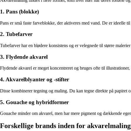
Akvarelmaling findes i flere former, som hver især har deres fordele og 
1. Pans (blokke)
Pans er små faste farveblokke, der aktiveres med vand. De er ideelle til 
2. Tubefarver
Tubefarver har en blødere konsistens og er velegnede til større malerie
3. Flydende akvarel
Flydende akvarel er meget koncentreret og bruges ofte til illustratione
4. Akvarelblyanter og -stifter
Disse kombinerer tegning og maling. Du kan tegne direkte på papiret og d
5. Gouache og hybridformer
Gouache minder om akvarel, men har mere pigment og dækkende egensk
Forskellige brands inden for akvarelmaling