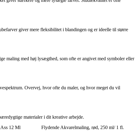
ket giver stærkere og mere lysægte farver. Studiekvalitet er ofte
arver giver mere fleksibilitet i blandingen og er ideelle til større
ælge maling med høj lysægthed, som ofte er angivet med symboler eller
arvespektrum. Overvej, hvor ofte du maler, og hvor meget du vil
redygtige materialer i dit kreative arbejde.
. Ass 12 Ml
Flydende Akvarelmaling, rød, 250 ml/ 1 fl.