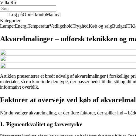
Villa Ro
Log på
Opret konto
Mailnyt
Kategorier
Lamper
Energi
Temperatur
Vedligehold
Tryghed
Køb og salg
Budget
IT
Kl
Akvarelmalinger – udforsk teknikken og ma
Artiklen præsenterer et bredt udvalg af akvarelmalinger i forskellige pr
materialer, så du kan finde den type, der passer bedst til din stil og d
informativt overblik.
Faktorer at overveje ved køb af akvarelmal
Når du vælger akvarelmaling, er der flere faktorer, der spiller ind – båd
1. Pigmentkvalitet og farvestyrke