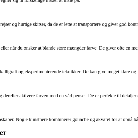
egner sig til forskellige måder at male på.
rejser og hurtige skitser, da de er lette at transportere og giver god ko
r eller når du ønsker at blande store mængder farve. De giver ofte en m
r, kalligrafi og eksperimenterende teknikker. De kan give meget klare o
erefter aktivere farven med en våd pensel. De er perfekte til detaljer og
aber. Nogle kunstnere kombinerer gouache og akvarel for at opnå bå
er