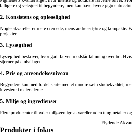
Pigmentets kvalitet afgør, hvor intense og holdbare farverne bliver. Pro
billigere og velegnet til begyndere, men kan have lavere pigmentmætni
2. Konsistens og opløselighed
Nogle akvareller er mere cremede, mens andre er tørre og kompakte. Farv
projekter.
3. Lysægthed
Lysægthed beskriver, hvor godt farven modstår falmning over tid. Hvis
stjerner på emballagen.
4. Pris og anvendelsesniveau
Begyndere kan med fordel starte med et mindre sæt i studiekvalitet, me
investere i materialerne.
5. Miljø og ingredienser
Flere producenter tilbyder miljøvenlige akvareller uden tungmetaller og
Flydende Akvarel
Produkter i fokus