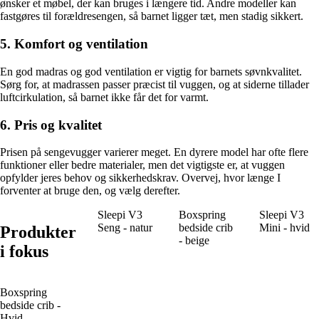
ønsker et møbel, der kan bruges i længere tid. Andre modeller kan
fastgøres til forældresengen, så barnet ligger tæt, men stadig sikkert.
5. Komfort og ventilation
En god madras og god ventilation er vigtig for barnets søvnkvalitet.
Sørg for, at madrassen passer præcist til vuggen, og at siderne tillader
luftcirkulation, så barnet ikke får det for varmt.
6. Pris og kvalitet
Prisen på sengevugger varierer meget. En dyrere model har ofte flere
funktioner eller bedre materialer, men det vigtigste er, at vuggen
opfylder jeres behov og sikkerhedskrav. Overvej, hvor længe I
forventer at bruge den, og vælg derefter.
Sleepi V3
Boxspring
Sleepi V3
Seng - natur
bedside crib
Mini - hvid
Produkter
- beige
i fokus
Boxspring
bedside crib -
Hvid