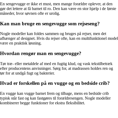
En sengevugge er ikke et must, men mange forældre oplever, at den
gør det lettere at få barnet til ro. Den kan være en stor hjælp i de første
måneder, hvor søvnen ofte er urolig.
Kan man bruge en sengevugge som rejseseng?
Nogle modeller kan foldes sammen og bruges på rejser, men det
afhænger af designet. Hvis du rejser ofte, kan en multifunktionel model
være en praktisk løsning.
Hvordan rengør man en sengevugge?
Tør træ- eller metaldele af med en fugtig klud, og vask tekstilbetræk
efter producentens anvisninger. Sørg for, at madrassen holdes ren og
tør for at undgå fugt og bakterier.
Hvad er forskellen på en vugge og en bedside crib?
En vugge kan vugge barnet frem og tilbage, mens en bedside crib
typisk står fast og kan fastgøres til forældresengen. Nogle modeller
kombinerer begge funktioner for ekstra fleksibilitet.