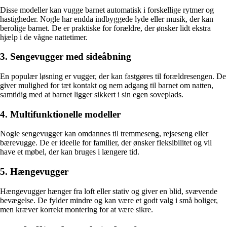
Disse modeller kan vugge barnet automatisk i forskellige rytmer og
hastigheder. Nogle har endda indbyggede lyde eller musik, der kan
berolige barnet. De er praktiske for forældre, der ønsker lidt ekstra
hjælp i de vågne nattetimer.
3. Sengevugger med sideåbning
En populær løsning er vugger, der kan fastgøres til forældresengen. De
giver mulighed for tæt kontakt og nem adgang til barnet om natten,
samtidig med at barnet ligger sikkert i sin egen soveplads.
4. Multifunktionelle modeller
Nogle sengevugger kan omdannes til tremmeseng, rejseseng eller
bærevugge. De er ideelle for familier, der ønsker fleksibilitet og vil
have et møbel, der kan bruges i længere tid.
5. Hængevugger
Hængevugger hænger fra loft eller stativ og giver en blid, svævende
bevægelse. De fylder mindre og kan være et godt valg i små boliger,
men kræver korrekt montering for at være sikre.