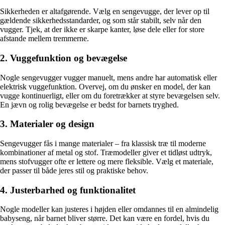
Sikkerheden er altafgørende. Vælg en sengevugge, der lever op til
gældende sikkerhedsstandarder, og som står stabilt, selv når den
vugger. Tjek, at der ikke er skarpe kanter, løse dele eller for store
afstande mellem tremmerne.
2. Vuggefunktion og bevægelse
Nogle sengevugger vugger manuelt, mens andre har automatisk eller
elektrisk vuggefunktion. Overvej, om du ønsker en model, der kan
vugge kontinuerligt, eller om du foretrækker at styre bevægelsen selv.
En jævn og rolig bevægelse er bedst for barnets tryghed.
3. Materialer og design
Sengevugger fås i mange materialer – fra klassisk træ til moderne
kombinationer af metal og stof. Træmodeller giver et tidløst udtryk,
mens stofvugger ofte er lettere og mere fleksible. Vælg et materiale,
der passer til både jeres stil og praktiske behov.
4. Justerbarhed og funktionalitet
Nogle modeller kan justeres i højden eller omdannes til en almindelig
babyseng, når barnet bliver større. Det kan være en fordel, hvis du