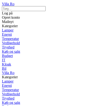
Villa Ro
Log på
Opret konto
Mailnyt
Kategorier
Lamper
Energi
Temperatur
Vedligehold
Tryghed
Køb og salg
Budget
IT
Kloak
Bil
Villa Ro
Kategorier
Lamper
Energi
Temperatur
Vedligehold
Tryghed
Køb og salg