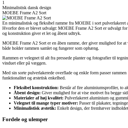
1
Minimalistisk dansk design
MOEBE Frame A2 Sort
En minimalistisk og fleksibel ramme fra MOEBE i sort pulverlakeret al
Hvorfor den er blevet udvalgt: MOEBE Frame A2 Sort er udvalgt for sit
og konstruktion giver et let og åbent udtryk.
MOEBE Frame A2 Sort er en åben ramme, der giver mulighed for at vise
både holder rammen samlet og fungerer som ophæng.
Rammen er velegnet til alt fra pressede planter og fotografier til tegn
vinduet eller på væggen.
Med sin sorte pulverlakerede overflade og enkle form passer rammen i
funktionalitet og æstetisk enkelhed.
Fleksibel konstruktion:
Består af fire aluminiumsprofiler, to a
Åbent design:
Giver mulighed for at vise motivet fra begge sid
Materialer af høj kvalitet:
Pulverlakeret aluminium og gummiri
Velegnet til mange typer motiver:
Passer til plakater, tegninge
Minimalistisk æstetik:
Enkelt design, der fremhæver indholde
Fordele og ulemper