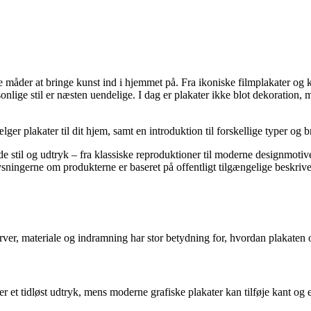
e måder at bringe kunst ind i hjemmet på. Fra ikoniske filmplakater og k
nlige stil er næsten uendelige. I dag er plakater ikke blot dekoration, m
lger plakater til dit hjem, samt en introduktion til forskellige typer og
e stil og udtryk – fra klassiske reproduktioner til moderne designmotiver
Oplysningerne om produkterne er baseret på offentligt tilgængelige beskri
arver, materiale og indramning har stor betydning for, hvordan plakaten
 et tidløst udtryk, mens moderne grafiske plakater kan tilføje kant og 