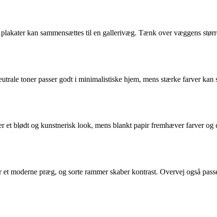
 plakater kan sammensættes til en gallerivæg. Tænk over væggens størrel
trale toner passer godt i minimalistiske hjem, mens stærke farver kan 
er et blødt og kunstnerisk look, mens blankt papir fremhæver farver og d
 moderne præg, og sorte rammer skaber kontrast. Overvej også passepa