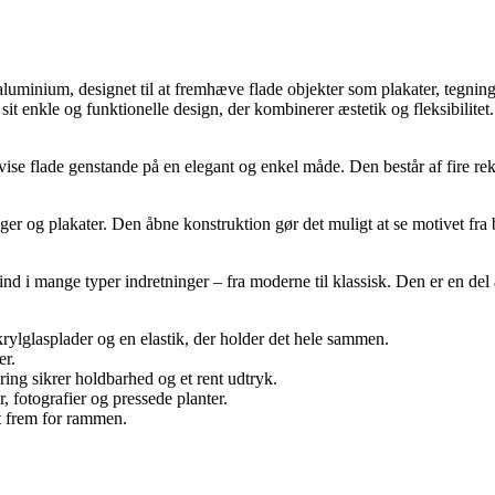
uminium, designet til at fremhæve flade objekter som plakater, tegning
 enkle og funktionelle design, der kombinerer æstetik og fleksibilitet
 flade genstande på en elegant og enkel måde. Den består af fire rekt
inger og plakater. Den åbne konstruktion gør det muligt at se motivet fra
nd i mange typer indretninger – fra moderne til klassisk. Den er en de
krylglasplader og en elastik, der holder det hele sammen.
er.
ng sikrer holdbarhed og et rent udtryk.
r, fotografier og pressede planter.
t frem for rammen.