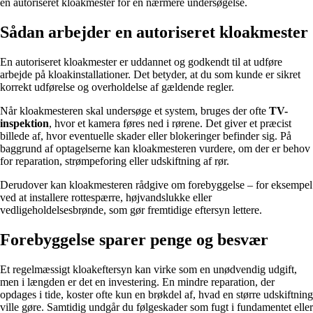
en autoriseret kloakmester for en nærmere undersøgelse.
Sådan arbejder en autoriseret kloakmester
En autoriseret kloakmester er uddannet og godkendt til at udføre
arbejde på kloakinstallationer. Det betyder, at du som kunde er sikret
korrekt udførelse og overholdelse af gældende regler.
Når kloakmesteren skal undersøge et system, bruges der ofte
TV-
inspektion
, hvor et kamera føres ned i rørene. Det giver et præcist
billede af, hvor eventuelle skader eller blokeringer befinder sig. På
baggrund af optagelserne kan kloakmesteren vurdere, om der er behov
for reparation, strømpeforing eller udskiftning af rør.
Derudover kan kloakmesteren rådgive om forebyggelse – for eksempel
ved at installere rottespærre, højvandslukke eller
vedligeholdelsesbrønde, som gør fremtidige eftersyn lettere.
Forebyggelse sparer penge og besvær
Et regelmæssigt kloakeftersyn kan virke som en unødvendig udgift,
men i længden er det en investering. En mindre reparation, der
opdages i tide, koster ofte kun en brøkdel af, hvad en større udskiftning
ville gøre. Samtidig undgår du følgeskader som fugt i fundamentet eller