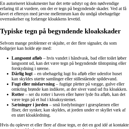
En autoriseret kloakmester har det rette udstyr og den nødvendige
erfaring til at vurdere, om der er tegn på begyndende skader. Ved at få
lavet et eftersyn med jævne mellemrum kan du undgå ubehagelige
overraskelser og forlænge kloakkens levetid.
Typiske tegn på begyndende kloakskader
Selvom mange problemer er skjulte, er der flere signaler, du som
boligejer kan holde øje med:
Langsomt afløb
– hvis vandet i håndvask, bad eller toilet løber
langsomt ud, kan det være tegn på begyndende tilstopning eller
forskydning i rørene.
Dårlig lugt
– en ubehagelig lugt fra afløb eller udenfor huset
kan skyldes utætte samlinger eller stillestående spildevand.
Fugt eller misfarvning
– fugtige pletter på vægge, gulve eller
omkring brønde kan indikere, at der siver vand ud fra kloakken.
Rotter
– ser du rotter i haven eller hører lyde fra afløb, kan det
være tegn på et hul i kloaksystemet.
Sætninger i jorden
– små fordybninger i græsplænen eller
fliser, der synker, kan skyldes, at jorden under er skyllet væk af
en utæt kloakledning.
Hvis du oplever et eller flere af disse tegn, er det en god idé at kontakte