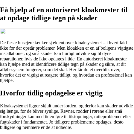
Få hjælp af en autoriseret kloakmester til
at opdage tidlige tegn på skader
De fleste husejere tænker sjældent over kloaksystemet – i hvert fald
ikke før der opstår problemer. Men kloakken er en af boligens vigtigste
installationer, og små skader kan hurtigt udvikle sig til dyre
reparationer, hvis de ikke opdages i tide. En autoriseret kloakmester
kan hjælpe med at identificere tidlige tegn på skader og sikre, at dit
afløbssystem fungerer, som det skal. Her får du et overblik over,
hvorfor det er vigtigt at reagere tidligt, og hvordan en professionel kan
hjælpe.
Hvorfor tidlig opdagelse er vigtig
Kloaksystemet ligger skjult under jorden, og derfor kan skader udvikle
sig længe, før de bliver synlige. Revner, rødder i rørene eller små
forskydninger kan med tiden føre til tilstopninger, rotteproblemer eller
fugtskader i fundamentet. Jo tidligere problemerne opdages, desto
billigere og nemmere er de at udbedre.