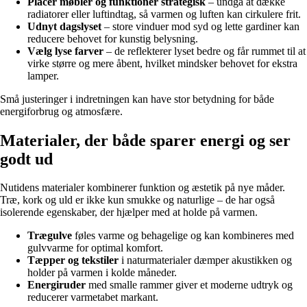
Placér møbler og funktioner strategisk
– undgå at dække
radiatorer eller luftindtag, så varmen og luften kan cirkulere frit.
Udnyt dagslyset
– store vinduer mod syd og lette gardiner kan
reducere behovet for kunstig belysning.
Vælg lyse farver
– de reflekterer lyset bedre og får rummet til at
virke større og mere åbent, hvilket mindsker behovet for ekstra
lamper.
Små justeringer i indretningen kan have stor betydning for både
energiforbrug og atmosfære.
Materialer, der både sparer energi og ser
godt ud
Nutidens materialer kombinerer funktion og æstetik på nye måder.
Træ, kork og uld er ikke kun smukke og naturlige – de har også
isolerende egenskaber, der hjælper med at holde på varmen.
Trægulve
føles varme og behagelige og kan kombineres med
gulvvarme for optimal komfort.
Tæpper og tekstiler
i naturmaterialer dæmper akustikken og
holder på varmen i kolde måneder.
Energiruder
med smalle rammer giver et moderne udtryk og
reducerer varmetabet markant.