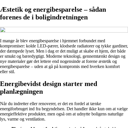
Æstetik og energibesparelse – sådan
forenes de i boligindretningen
I mange år blev energibesparelse i hjemmet forbundet med
kompromiser: kolde LED-pærer, klodsede radiatorer og tykke gardiner,
der dæmpede lyset. Men i dag er det muligt at skabe et hjem, der både
er smukt og bæredygtigt. Moderne teknologi, gennemtænkt design og
nye materialer gør det lettere end nogensinde at forene æstetik og
energibesparelse – uden at gå på kompromis med hverken komfort
eller stil.
Energibevidst design starter med
planlægningen
Når du indretter eller renoverer, er det en fordel at tænke
energiforbruget ind fra begyndelsen. Det handler ikke kun om at vælge
energieffektive produkter, men også om at udnytte boligens naturlige
lys, varme og ventilation.