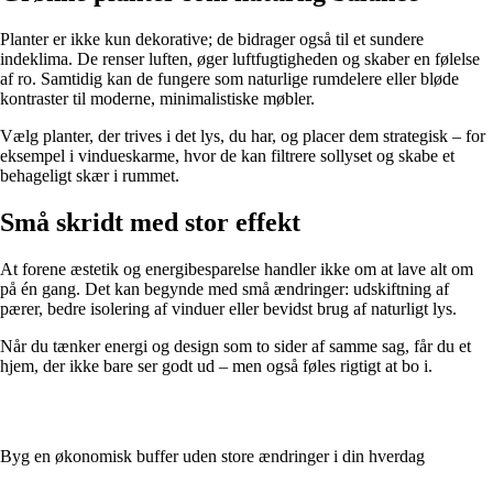
Planter er ikke kun dekorative; de bidrager også til et sundere
indeklima. De renser luften, øger luftfugtigheden og skaber en følelse
af ro. Samtidig kan de fungere som naturlige rumdelere eller bløde
kontraster til moderne, minimalistiske møbler.
Vælg planter, der trives i det lys, du har, og placer dem strategisk – for
eksempel i vindueskarme, hvor de kan filtrere sollyset og skabe et
behageligt skær i rummet.
Små skridt med stor effekt
At forene æstetik og energibesparelse handler ikke om at lave alt om
på én gang. Det kan begynde med små ændringer: udskiftning af
pærer, bedre isolering af vinduer eller bevidst brug af naturligt lys.
Når du tænker energi og design som to sider af samme sag, får du et
hjem, der ikke bare ser godt ud – men også føles rigtigt at bo i.
Byg en økonomisk buffer uden store ændringer i din hverdag