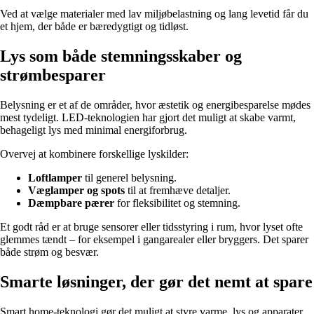
Ved at vælge materialer med lav miljøbelastning og lang levetid får du
et hjem, der både er bæredygtigt og tidløst.
Lys som både stemningsskaber og
strømbesparer
Belysning er et af de områder, hvor æstetik og energibesparelse mødes
mest tydeligt. LED-teknologien har gjort det muligt at skabe varmt,
behageligt lys med minimal energiforbrug.
Overvej at kombinere forskellige lyskilder:
Loftlamper
til generel belysning.
Væglamper og spots
til at fremhæve detaljer.
Dæmpbare pærer
for fleksibilitet og stemning.
Et godt råd er at bruge sensorer eller tidsstyring i rum, hvor lyset ofte
glemmes tændt – for eksempel i gangarealer eller bryggers. Det sparer
både strøm og besvær.
Smarte løsninger, der gør det nemt at spare
Smart home-teknologi gør det muligt at styre varme, lys og apparater