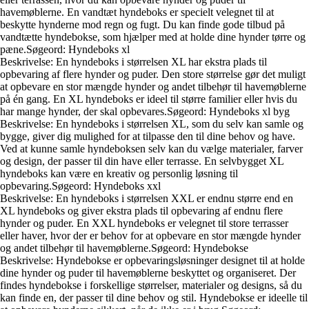
havemøblerne. En vandtæt hyndeboks er specielt velegnet til at
beskytte hynderne mod regn og fugt. Du kan finde gode tilbud på
vandtætte hyndebokse, som hjælper med at holde dine hynder tørre og
pæne.Søgeord: Hyndeboks xl
Beskrivelse: En hyndeboks i størrelsen XL har ekstra plads til
opbevaring af flere hynder og puder. Den store størrelse gør det muligt
at opbevare en stor mængde hynder og andet tilbehør til havemøblerne
på én gang. En XL hyndeboks er ideel til større familier eller hvis du
har mange hynder, der skal opbevares.Søgeord: Hyndeboks xl byg
Beskrivelse: En hyndeboks i størrelsen XL, som du selv kan samle og
bygge, giver dig mulighed for at tilpasse den til dine behov og have.
Ved at kunne samle hyndeboksen selv kan du vælge materialer, farver
og design, der passer til din have eller terrasse. En selvbygget XL
hyndeboks kan være en kreativ og personlig løsning til
opbevaring.Søgeord: Hyndeboks xxl
Beskrivelse: En hyndeboks i størrelsen XXL er endnu større end en
XL hyndeboks og giver ekstra plads til opbevaring af endnu flere
hynder og puder. En XXL hyndeboks er velegnet til store terrasser
eller haver, hvor der er behov for at opbevare en stor mængde hynder
og andet tilbehør til havemøblerne.Søgeord: Hyndebokse
Beskrivelse: Hyndebokse er opbevaringsløsninger designet til at holde
dine hynder og puder til havemøblerne beskyttet og organiseret. Der
findes hyndebokse i forskellige størrelser, materialer og designs, så du
kan finde en, der passer til dine behov og stil. Hyndebokse er ideelle til