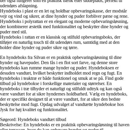
der også fungerer som en praktisk bænk eller siddeplads, perfekt til
udendørs afslapning.
Hyndeboks i plast er en let og holdbar opbevaringskasse, der modstår
vejr og vind og sikrer, at dine hynder og puder forbliver pæne og rene.
Hyndeboks i polyrattan er en elegant og moderne opbevaringsløsning,
der kombinerer æstetik med funktionalitet og beskytter dine hynder og
puder med stil.
Hyndeboks i rattan er en klassisk og stilfuld opbevaringsboks, der
tilføjer en naturlig touch til dit udendørs rum, samtidig med at den
holder dine hynder og puder sikre og tørre.
En hyndeboks fra Silvan er en praktisk opbevaringsløsning til dine
hynder og havepuder. Den fås i en flot sort farve, og denne store
hyndeboks kan rumme mange hynder og puder. Hyndeboksen er
desuden vandtæt, hvilket beskytter indholdet mod regn og fugt. En
hyndeboks i teaktræ er både funktionel og smuk at se på. Find gode
tilbud på hyndebokse i forskellige materialer og størrelser. En
hyndeboks i træ tilbyder et naturligt og stilfuldt udtryk og kan også
være vandtæt for at sikre hyndernes holdbarhed. Vælg en hyndeboks,
der er specifikt designet til at være vandtæt, for at sikre den bedste
beskyttelse mod fugt. Opdag udvalget af vandtætte hyndebokse hos
Jysk for høj kvalitet og funktionalitet.
Søgeord: Hyndeboks vandtæt tilbud
Beskrivelse: En hyndeboks er en praktisk opbevaringsløsning til haven
eller terrassen, hvor du kan opbevare hynder og puder til