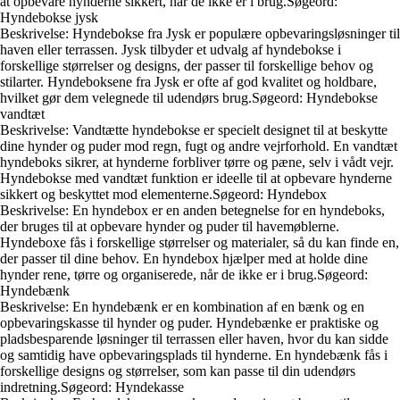
at opbevare hynderne sikkert, når de ikke er i brug.Søgeord:
Hyndebokse jysk
Beskrivelse: Hyndebokse fra Jysk er populære opbevaringsløsninger til
haven eller terrassen. Jysk tilbyder et udvalg af hyndebokse i
forskellige størrelser og designs, der passer til forskellige behov og
stilarter. Hyndeboksene fra Jysk er ofte af god kvalitet og holdbare,
hvilket gør dem velegnede til udendørs brug.Søgeord: Hyndebokse
vandtæt
Beskrivelse: Vandtætte hyndebokse er specielt designet til at beskytte
dine hynder og puder mod regn, fugt og andre vejrforhold. En vandtæt
hyndeboks sikrer, at hynderne forbliver tørre og pæne, selv i vådt vejr.
Hyndebokse med vandtæt funktion er ideelle til at opbevare hynderne
sikkert og beskyttet mod elementerne.Søgeord: Hyndebox
Beskrivelse: En hyndebox er en anden betegnelse for en hyndeboks,
der bruges til at opbevare hynder og puder til havemøblerne.
Hyndeboxe fås i forskellige størrelser og materialer, så du kan finde en,
der passer til dine behov. En hyndebox hjælper med at holde dine
hynder rene, tørre og organiserede, når de ikke er i brug.Søgeord:
Hyndebænk
Beskrivelse: En hyndebænk er en kombination af en bænk og en
opbevaringskasse til hynder og puder. Hyndebænke er praktiske og
pladsbesparende løsninger til terrassen eller haven, hvor du kan sidde
og samtidig have opbevaringsplads til hynderne. En hyndebænk fås i
forskellige designs og størrelser, som kan passe til din udendørs
indretning.Søgeord: Hyndekasse