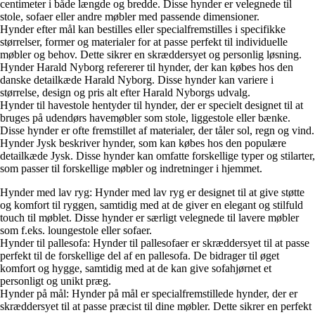
centimeter i både længde og bredde. Disse hynder er velegnede til
stole, sofaer eller andre møbler med passende dimensioner.
Hynder efter mål kan bestilles eller specialfremstilles i specifikke
størrelser, former og materialer for at passe perfekt til individuelle
møbler og behov. Dette sikrer en skræddersyet og personlig løsning.
Hynder Harald Nyborg refererer til hynder, der kan købes hos den
danske detailkæde Harald Nyborg. Disse hynder kan variere i
størrelse, design og pris alt efter Harald Nyborgs udvalg.
Hynder til havestole hentyder til hynder, der er specielt designet til at
bruges på udendørs havemøbler som stole, liggestole eller bænke.
Disse hynder er ofte fremstillet af materialer, der tåler sol, regn og vind.
Hynder Jysk beskriver hynder, som kan købes hos den populære
detailkæde Jysk. Disse hynder kan omfatte forskellige typer og stilarter,
som passer til forskellige møbler og indretninger i hjemmet.
Hynder med lav ryg: Hynder med lav ryg er designet til at give støtte
og komfort til ryggen, samtidig med at de giver en elegant og stilfuld
touch til møblet. Disse hynder er særligt velegnede til lavere møbler
som f.eks. loungestole eller sofaer.
Hynder til pallesofa: Hynder til pallesofaer er skræddersyet til at passe
perfekt til de forskellige del af en pallesofa. De bidrager til øget
komfort og hygge, samtidig med at de kan give sofahjørnet et
personligt og unikt præg.
Hynder på mål: Hynder på mål er specialfremstillede hynder, der er
skræddersyet til at passe præcist til dine møbler. Dette sikrer en perfekt