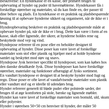
Beskrivelse: En hyndekasse er en kasse, der primært bruges til
opbevaring af hynder og puder til havemøblerne. Hyndekasser fås i
forskellige størrelser og materialer, så du kan finde en, der passer til
dine behov og plads. En hyndekasse er en praktisk og pladsbesparende
løsning til at opbevare hynderne sikkert og organiseret, når de ikke er i
brug.
Hyndeopbevaring beskriver en praktisk og pladsbesparende måde at
opbevare hynder på, når de ikke er i brug. Dette kan være i form af en
kasse, skab eller lignende, der sikrer, at hynderne holdes rene og
beskyttede mod vejr og vind.
Hyndepose refererer til en pose eller en beholder designet til
opbevaring af hynder. Disse poser kan være lavet af forskellige
materialer som stof eller plastik og hjælper med at holde hynderne
samlet og beskyttet mod støv og snavs.
Hyndepose Jysk henviser specifikt til hyndeposer, som kan købes hos
den danske detailkæde Jysk. Disse hyndeposer kan have forskellige
størrelser, materialer og funktioner afhængigt af Jysks sortiment.
En vandtæt hyndepose er designet til at beskytte hynder mod fugt og
regn. Disse poser er ofte lavet af vandafvisende materialer som plastik
eller vandtæt stof og er ideelle til udendørs brug.
Hynder refererer generelt til bløde puder eller polstrede sæder, der
bruges til at øge komforten på stole, bænke og lignende møbler.
Hynder kan være lavet af forskellige materialer som bomuld, uld, skum
eller polyester.
Hynder i størrelsen 50×50 cm henviser til hynder, der måler 50