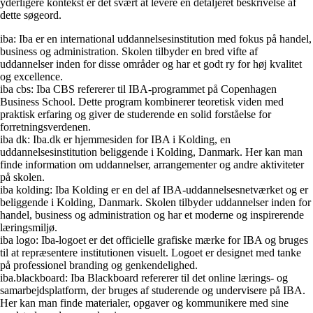
yderligere kontekst er det svært at levere en detaljeret beskrivelse af
dette søgeord.
iba: Iba er en international uddannelsesinstitution med fokus på handel,
business og administration. Skolen tilbyder en bred vifte af
uddannelser inden for disse områder og har et godt ry for høj kvalitet
og excellence.
iba cbs: Iba CBS refererer til IBA-programmet på Copenhagen
Business School. Dette program kombinerer teoretisk viden med
praktisk erfaring og giver de studerende en solid forståelse for
forretningsverdenen.
iba dk: Iba.dk er hjemmesiden for IBA i Kolding, en
uddannelsesinstitution beliggende i Kolding, Danmark. Her kan man
finde information om uddannelser, arrangementer og andre aktiviteter
på skolen.
iba kolding: Iba Kolding er en del af IBA-uddannelsesnetværket og er
beliggende i Kolding, Danmark. Skolen tilbyder uddannelser inden for
handel, business og administration og har et moderne og inspirerende
læringsmiljø.
iba logo: Iba-logoet er det officielle grafiske mærke for IBA og bruges
til at repræsentere institutionen visuelt. Logoet er designet med tanke
på professionel branding og genkendelighed.
iba.blackboard: Iba Blackboard refererer til det online lærings- og
samarbejdsplatform, der bruges af studerende og undervisere på IBA.
Her kan man finde materialer, opgaver og kommunikere med sine