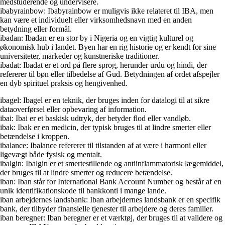
medstuderende og undervisere.
ibabyrainbow: Ibabyrainbow er muligvis ikke relateret til IBA, men
kan være et individuelt eller virksomhedsnavn med en anden
betydning eller formål.
ibadan: Ibadan er en stor by i Nigeria og en vigtig kulturel og
økonomisk hub i landet. Byen har en rig historie og er kendt for sine
universiteter, markeder og kunstneriske traditioner.
ibadat: Ibadat er et ord på flere sprog, herunder urdu og hindi, der
refererer til bøn eller tilbedelse af Gud. Betydningen af ordet afspejler
en dyb spirituel praksis og hengivenhed.
ibagel: Ibagel er en teknik, der bruges inden for datalogi til at sikre
dataoverførsel eller opbevaring af information.
ibai: Ibai er et baskisk udtryk, der betyder flod eller vandløb.
ibak: Ibak er en medicin, der typisk bruges til at lindre smerter eller
betændelse i kroppen.
ibalance: Ibalance refererer til tilstanden af at være i harmoni eller
ligevægt både fysisk og mentalt.
ibalgin: Ibalgin er et smertestillende og antiinflammatorisk lægemiddel,
der bruges til at lindre smerter og reducere betændelse.
iban: Iban står for International Bank Account Number og består af en
unik identifikationskode til bankkonti i mange lande.
iban arbejdernes landsbank: Iban arbejdernes landsbank er en specifik
bank, der tilbyder finansielle tjenester til arbejdere og deres familier.
iban beregner: Iban beregner er et værktøj, der bruges til at validere og