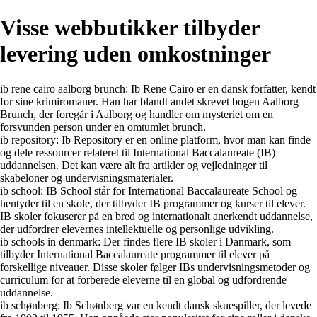
Visse webbutikker tilbyder
levering uden omkostninger
ib rene cairo aalborg brunch: Ib Rene Cairo er en dansk forfatter, kendt
for sine krimiromaner. Han har blandt andet skrevet bogen Aalborg
Brunch, der foregår i Aalborg og handler om mysteriet om en
forsvunden person under en omtumlet brunch.
ib repository: Ib Repository er en online platform, hvor man kan finde
og dele ressourcer relateret til International Baccalaureate (IB)
uddannelsen. Det kan være alt fra artikler og vejledninger til
skabeloner og undervisningsmaterialer.
ib school: IB School står for International Baccalaureate School og
hentyder til en skole, der tilbyder IB programmer og kurser til elever.
IB skoler fokuserer på en bred og internationalt anerkendt uddannelse,
der udfordrer elevernes intellektuelle og personlige udvikling.
ib schools in denmark: Der findes flere IB skoler i Danmark, som
tilbyder International Baccalaureate programmer til elever på
forskellige niveauer. Disse skoler følger IBs undervisningsmetoder og
curriculum for at forberede eleverne til en global og udfordrende
uddannelse.
ib schønberg: Ib Schønberg var en kendt dansk skuespiller, der levede