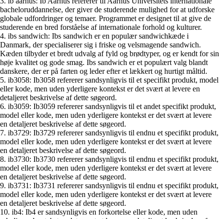
3. ib aarhus: Ib Aarhus refererer til Aarhus Universitets internationale
bacheloruddannelse, der giver de studerende mulighed for at udforske
globale udfordringer og temaer. Programmet er designet til at give de
studerende en bred forståelse af internationale forhold og kulturer.
4. ibs sandwich: Ibs sandwich er en populær sandwichkæde i
Danmark, der specialiserer sig i friske og velsmagende sandwich.
Kæden tilbyder et bredt udvalg af fyld og brødtyper, og er kendt for sin
høje kvalitet og gode smag. Ibs sandwich er et populært valg blandt
danskere, der er på farten og leder efter et lækkert og hurtigt måltid.
5. ib3058: Ib3058 refererer sandsynligvis til et specifikt produkt, model
eller kode, men uden yderligere kontekst er det svært at levere en
detaljeret beskrivelse af dette søgeord.
6. ib3059: Ib3059 refererer sandsynligvis til et andet specifikt produkt,
model eller kode, men uden yderligere kontekst er det svært at levere
en detaljeret beskrivelse af dette søgeord.
7. ib3729: Ib3729 refererer sandsynligvis til endnu et specifikt produkt,
model eller kode, men uden yderligere kontekst er det svært at levere
en detaljeret beskrivelse af dette søgeord.
8. ib3730: Ib3730 refererer sandsynligvis til endnu et specifikt produkt,
model eller kode, men uden yderligere kontekst er det svært at levere
en detaljeret beskrivelse af dette søgeord.
9. ib3731: Ib3731 refererer sandsynligvis til endnu et specifikt produkt,
model eller kode, men uden yderligere kontekst er det svært at levere
en detaljeret beskrivelse af dette søgeord.
10. ib4: Ib4 er sandsynligvis en forkortelse eller kode, men uden