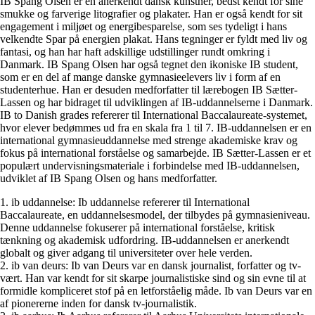
IB Spang Olsen er en anerkendt dansk kunstner, bedst kendt for sine
smukke og farverige litografier og plakater. Han er også kendt for sit
engagement i miljøet og energibesparelse, som ses tydeligt i hans
velkendte Spar på energien plakat. Hans tegninger er fyldt med liv og
fantasi, og han har haft adskillige udstillinger rundt omkring i
Danmark. IB Spang Olsen har også tegnet den ikoniske IB student,
som er en del af mange danske gymnasieelevers liv i form af en
studenterhue. Han er desuden medforfatter til lærebogen IB Sætter-
Lassen og har bidraget til udviklingen af IB-uddannelserne i Danmark.
IB to Danish grades refererer til International Baccalaureate-systemet,
hvor elever bedømmes ud fra en skala fra 1 til 7. IB-uddannelsen er en
international gymnasieuddannelse med strenge akademiske krav og
fokus på international forståelse og samarbejde. IB Sætter-Lassen er et
populært undervisningsmateriale i forbindelse med IB-uddannelsen,
udviklet af IB Spang Olsen og hans medforfatter.
1. ib uddannelse: Ib uddannelse refererer til International
Baccalaureate, en uddannelsesmodel, der tilbydes på gymnasieniveau.
Denne uddannelse fokuserer på international forståelse, kritisk
tænkning og akademisk udfordring. IB-uddannelsen er anerkendt
globalt og giver adgang til universiteter over hele verden.
2. ib van deurs: Ib van Deurs var en dansk journalist, forfatter og tv-
vært. Han var kendt for sit skarpe journalistiske sind og sin evne til at
formidle kompliceret stof på en letforståelig måde. Ib van Deurs var en
af pionererne inden for dansk tv-journalistik.