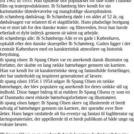
fra 1902 til 1955. Han opnåede stor popularitet for sine roller i danske
film og teaterproduktioner. Ib Schønberg blev kendt for sin
karismatiske tilstedeværelse og mangfoldige skuespilstalent.
ib schønberg dødsårsag: Ib Schønberg døde i en alder af 52 år, og
dødsårsagen var relateret til et slagtilfælde. Hans pludselige bortgang
var et stort tab for den danske teater- og filmverden, hvor han havde
efterladt et dybt indtryk gennem sit talent og arbejde.
ib schønbergs alle: Ib Schønbergs Alle er en gade i København,
opkaldt efter den danske skuespiller Ib Schønberg. Gaden ligger i det
centrale København med en karakteristisk atmosfære og historisk
betydning.
ib spang olsen: Ib Spang Olsen var en anerkendt dansk illustrator og
forfatter, der skabte en lang række børnebøger gennem sin karriere.
Han var kendt for sit karakteristiske streg og fantasifulde fortællinger,
der har underholdt og inspireret generationer af læsere.
ib spang olsen 1954: I 1954 udgav Ib Spang Olsen en række
børnebøger, der blev populære og anerkendt for deres unikke stil og
indhold. Disse bøger bidrog til at etablere Ib Spang Olsens ry som en
af Danmarks mest elskede børnebogsforfattere og illustratører.
ib spang olsen bøger: Ib Spang Olsen skrev og illustrerede et bredt
udvalg af børnebøger gennem sin karriere, der spændte over flere
årtier. Hans bøger omfattede alt fra eventyr og fantasi til faglitteratur og
læringsmaterialer, der appellerede til et bredt publikum af både unge og
voksne læsere.