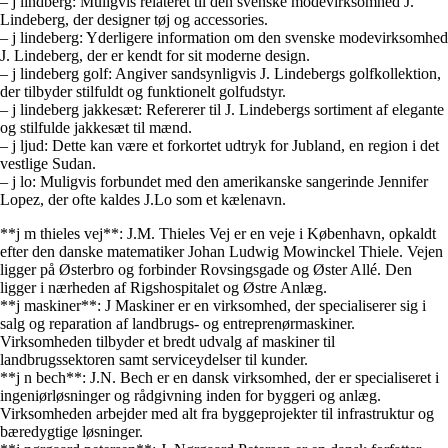
– j lindberg: Muligvis relateret til den svenske modevirksomhed J.
Lindeberg, der designer tøj og accessories.
– j lindeberg: Yderligere information om den svenske modevirksomhed
J. Lindeberg, der er kendt for sit moderne design.
– j lindeberg golf: Angiver sandsynligvis J. Lindebergs golfkollektion,
der tilbyder stilfuldt og funktionelt golfudstyr.
– j lindeberg jakkesæt: Refererer til J. Lindebergs sortiment af elegante
og stilfulde jakkesæt til mænd.
– j ljud: Dette kan være et forkortet udtryk for Jubland, en region i det
vestlige Sudan.
– j lo: Muligvis forbundet med den amerikanske sangerinde Jennifer
Lopez, der ofte kaldes J.Lo som et kælenavn.
**j m thieles vej**: J.M. Thieles Vej er en veje i København, opkaldt
efter den danske matematiker Johan Ludwig Mowinckel Thiele. Vejen
ligger på Østerbro og forbinder Rovsingsgade og Øster Allé. Den
ligger i nærheden af Rigshospitalet og Østre Anlæg.
**j maskiner**: J Maskiner er en virksomhed, der specialiserer sig i
salg og reparation af landbrugs- og entreprenørmaskiner.
Virksomheden tilbyder et bredt udvalg af maskiner til
landbrugssektoren samt serviceydelser til kunder.
**j n bech**: J.N. Bech er en dansk virksomhed, der er specialiseret i
ingeniørløsninger og rådgivning inden for byggeri og anlæg.
Virksomheden arbejder med alt fra byggeprojekter til infrastruktur og
bæredygtige løsninger.