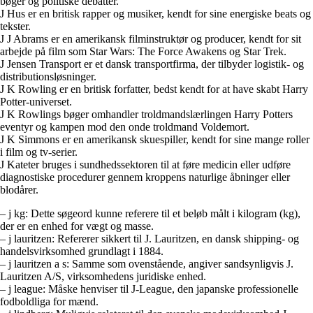
bøger og politiske debatter.
J Hus er en britisk rapper og musiker, kendt for sine energiske beats og
tekster.
J J Abrams er en amerikansk filminstruktør og producer, kendt for sit
arbejde på film som Star Wars: The Force Awakens og Star Trek.
J Jensen Transport er et dansk transportfirma, der tilbyder logistik- og
distributionsløsninger.
J K Rowling er en britisk forfatter, bedst kendt for at have skabt Harry
Potter-universet.
J K Rowlings bøger omhandler troldmandslærlingen Harry Potters
eventyr og kampen mod den onde troldmand Voldemort.
J K Simmons er en amerikansk skuespiller, kendt for sine mange roller
i film og tv-serier.
J Kateter bruges i sundhedssektoren til at føre medicin eller udføre
diagnostiske procedurer gennem kroppens naturlige åbninger eller
blodårer.
– j kg: Dette søgeord kunne referere til et beløb målt i kilogram (kg),
der er en enhed for vægt og masse.
– j lauritzen: Refererer sikkert til J. Lauritzen, en dansk shipping- og
handelsvirksomhed grundlagt i 1884.
– j lauritzen a s: Samme som ovenstående, angiver sandsynligvis J.
Lauritzen A/S, virksomhedens juridiske enhed.
– j league: Måske henviser til J-League, den japanske professionelle
fodboldliga for mænd.