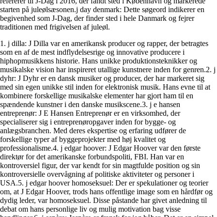
refererer til J-Dag i 2016, der fandt sted i København og markerede
starten på juleølsæsonen.j day denmark: Dette søgeord indikerer en
begivenhed som J-Dag, der finder sted i hele Danmark og fejrer
traditionen med frigivelsen af juleøl.
1. j dilla: J Dilla var en amerikansk producer og rapper, der betragtes
som en af de mest indflydelsesrige og innovative producere i
hiphopmusikkens historie. Hans unikke produktionsteknikker og
musikalske vision har inspireret utallige kunstnere inden for genren.2. j
dyhr: J Dyhr er en dansk musiker og producer, der har markeret sig
med sin egen unikke stil inden for elektronisk musik. Hans evne til at
kombinere forskellige musikalske elementer har gjort ham til en
spændende kunstner i den danske musikscene.3. j e hansen
entreprenør: J E Hansen Entreprenør er en virksomhed, der
specialiserer sig i entreprenøropgaver inden for bygge- og
anlægsbranchen. Med deres ekspertise og erfaring udfører de
forskellige typer af byggeprojekter med høj kvalitet og
professionalisme.4. j edgar hoover: J Edgar Hoover var den første
direktør for det amerikanske forbundspoliti, FBI. Han var en
kontroversiel figur, der var kendt for sin magtfulde position og sin
kontroversielle overvågning af politiske aktiviteter og personer i
USA.5. j edgar hoover homoseksuel: Der er spekulationer og teorier
om, at J Edgar Hoover, trods hans offentlige image som en hårdfør og
dydig leder, var homoseksuel. Disse påstande har givet anledning til
debat om hans personlige liv og mulig motivation bag visse