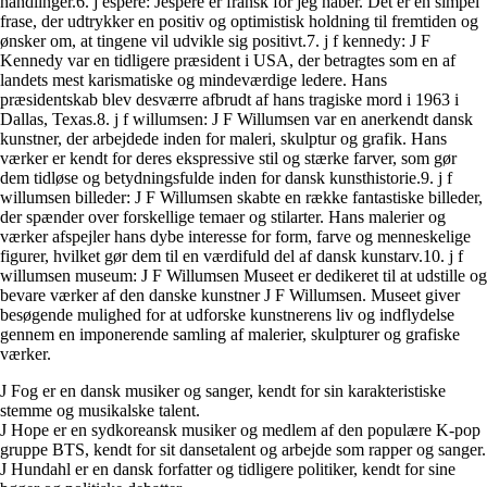
handlinger.6. j espère: Jespère er fransk for jeg håber. Det er en simpel
frase, der udtrykker en positiv og optimistisk holdning til fremtiden og
ønsker om, at tingene vil udvikle sig positivt.7. j f kennedy: J F
Kennedy var en tidligere præsident i USA, der betragtes som en af
landets mest karismatiske og mindeværdige ledere. Hans
præsidentskab blev desværre afbrudt af hans tragiske mord i 1963 i
Dallas, Texas.8. j f willumsen: J F Willumsen var en anerkendt dansk
kunstner, der arbejdede inden for maleri, skulptur og grafik. Hans
værker er kendt for deres ekspressive stil og stærke farver, som gør
dem tidløse og betydningsfulde inden for dansk kunsthistorie.9. j f
willumsen billeder: J F Willumsen skabte en række fantastiske billeder,
der spænder over forskellige temaer og stilarter. Hans malerier og
værker afspejler hans dybe interesse for form, farve og menneskelige
figurer, hvilket gør dem til en værdifuld del af dansk kunstarv.10. j f
willumsen museum: J F Willumsen Museet er dedikeret til at udstille og
bevare værker af den danske kunstner J F Willumsen. Museet giver
besøgende mulighed for at udforske kunstnerens liv og indflydelse
gennem en imponerende samling af malerier, skulpturer og grafiske
værker.
J Fog er en dansk musiker og sanger, kendt for sin karakteristiske
stemme og musikalske talent.
J Hope er en sydkoreansk musiker og medlem af den populære K-pop
gruppe BTS, kendt for sit dansetalent og arbejde som rapper og sanger.
J Hundahl er en dansk forfatter og tidligere politiker, kendt for sine