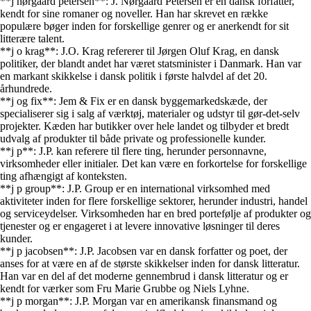
**j nørgaard petersen**: J. Nørgaard Petersen er en dansk forfatter,
kendt for sine romaner og noveller. Han har skrevet en række
populære bøger inden for forskellige genrer og er anerkendt for sit
litterære talent.
**j o krag**: J.O. Krag refererer til Jørgen Oluf Krag, en dansk
politiker, der blandt andet har været statsminister i Danmark. Han var
en markant skikkelse i dansk politik i første halvdel af det 20.
århundrede.
**j og fix**: Jem & Fix er en dansk byggemarkedskæde, der
specialiserer sig i salg af værktøj, materialer og udstyr til gør-det-selv
projekter. Kæden har butikker over hele landet og tilbyder et bredt
udvalg af produkter til både private og professionelle kunder.
**j p**: J.P. kan referere til flere ting, herunder personnavne,
virksomheder eller initialer. Det kan være en forkortelse for forskellige
ting afhængigt af konteksten.
**j p group**: J.P. Group er en international virksomhed med
aktiviteter inden for flere forskellige sektorer, herunder industri, handel
og serviceydelser. Virksomheden har en bred portefølje af produkter og
tjenester og er engageret i at levere innovative løsninger til deres
kunder.
**j p jacobsen**: J.P. Jacobsen var en dansk forfatter og poet, der
anses for at være en af de største skikkelser inden for dansk litteratur.
Han var en del af det moderne gennembrud i dansk litteratur og er
kendt for værker som Fru Marie Grubbe og Niels Lyhne.
**j p morgan**: J.P. Morgan var en amerikansk finansmand og