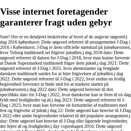
Visse internet foretagender
garanterer fragt uden gebyr
Sure! Her er en detaljeret beskrivelse af hvert af de angivne søgeord:j
dag 2016 københavn: Dette søgeord refererer til arrangementet J-Dag i
2016 i København. J-Dag er årets officielle startskud på juleølsæsonen,
hvor Tuborg traditionelt set frigiver juleøllen.j dag 2018 dato: Dette
søgeord refererer til datoen for J-Dag i 2018, hvor man kunne forvente
at Dansk Supermarked traditionelt frigav årets juleøl.j dag 2021: Dette
søgeord refererer til J-Dag i 2021, hvor ølentusiaster og festglade
danskere traditionelt samles for at fejre frigivelsen af juleøllen.j dag
2022: Dette søgeord refererer til J-Dag i 2022, hvor endnu en festlig
begivenhed forventes at finde sted for at markere starten på
juleølsæsonen.j dag 2022 dato: Dette søgeord henviser til den
specifikke dato for J-Dag i 2022, hvor danskerne kan se frem til en dag
fyldt med festligheder og øl.j dag 2023: Dette søgeord refererer til J-
Dag i 2023, hvor man kan forvente en fortsættelse af traditionen med
fest og frigivelse af juleøl.j dag 22: Dette søgeord kan henvise til J-Dag
i 2022 eller andre begivenheder relateret til det populære arrangement.j
day: Dette søgeord kan henvise til J-Dag eller lignende begivenheder,
der fejrer øl og festligheder.j day copenhagen 2016: Dette søgeord