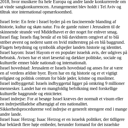
2018, hvor musikere fra hele Europa og andre lande konkurrerede om
at vinde sangkonkurrencen. Arrangementet blev holdt i Tel Aviv og
tiltrak stor international opmærksomhed.
Israel ferie: En ferie i Israel byder på en fascinerende blanding af
historie, kultur og skøn natur. Fra de gamle ruiner i Jerusalem til de
skinnende strande ved Middelhavet er der noget for enhver smag.
Israel flag: Israels flag består af en blå davidstern omgivet af to blå
striber øverst og nederst samt en hvid midterstreg på en blå baggrund.
Flagets betydning og symbolik afspejler landets historie og identitet.
Israel hayom: Israel Hayom er en populær israelsk avis, der udgives på
hebraisk. Avisen har et stort læsertal og dækker politiske, sociale og
kulturelle emner både nationalt og internationalt.
Israel hovedstad: Jerusalem er Israels hovedstad og anses for at være
en af verdens ældste byer. Byen har en rig historie og er et vigtigt
religiøst og politisk centrum for både jøder, kristne og muslimer.
Israel indbyggertal: Israels indbyggertal ligger på omkring 9 millioner
mennesker. Landet har en mangfoldig befolkning med forskellige
kulturelle baggrunde og etniciteter.
Israel indrejse: For at besøge Israel kræves der normalt et visum eller
en indrejsetilladelse afhængigt af ens nationalitet.
Sikkerhedsprocedurerne ved indrejse er generelt strengere end i mange
andre lande.
Israel Isaac Herzog: Isaac Herzog er en israelsk politiker, der tidligere
har beklædt flere høje embeder, herunder formand for det israelske