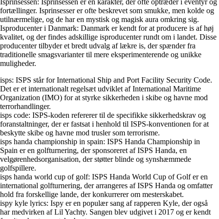
Isprinsessen: Isprinsessen er en karakter, der ofte optræder i eventyr og
fortællinger. Isprinsesser er ofte beskrevet som smukke, men kolde og
utilnærmelige, og de har en mystisk og magisk aura omkring sig.
Isproducenter i Danmark: Danmark er kendt for at producere is af høj
kvalitet, og der findes adskillige isproducenter rundt om i landet. Disse
producenter tilbyder et bredt udvalg af lækre is, der spænder fra
traditionelle smagsvarianter til mere eksperimenterende og unikke
muligheder.
isps: ISPS står for International Ship and Port Facility Security Code.
Det er et internationalt regelsæt udviklet af International Maritime
Organization (IMO) for at styrke sikkerheden i skibe og havne mod
terrorhandlinger.
isps code: ISPS-koden refererer til de specifikke sikkerhedskrav og
foranstaltninger, der er fastsat i henhold til ISPS-konventionen for at
beskytte skibe og havne mod trusler som terrorisme.
isps handa championship in spain: ISPS Handa Championship in
Spain er en golfturnering, der sponsoreret af ISPS Handa, en
velgørenhedsorganisation, der støtter blinde og synshæmmede
golfspillere.
isps handa world cup of golf: ISPS Handa World Cup of Golf er en
international golfturnering, der arrangeres af ISPS Handa og omfatter
hold fra forskellige lande, der konkurrerer om mesterskabet.
ispy kyle lyrics: Ispy er en populær sang af rapperen Kyle, der også
har medvirken af Lil Yachty. Sangen blev udgivet i 2017 og er kendt