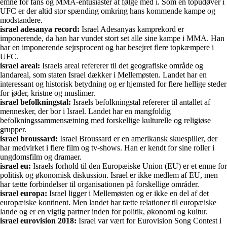
emne for fans og MMA-entusiaster at følge med i. Som en topudøver i
UFC er der altid stor spænding omkring hans kommende kampe og
modstandere.
israel adesanya record:
Israel Adesanyas kamprekord er
imponerende, da han har vundet stort set alle sine kampe i MMA. Han
har en imponerende sejrsprocent og har besejret flere topkæmpere i
UFC.
israel areal:
Israels areal refererer til det geografiske område og
landareal, som staten Israel dækker i Mellemøsten. Landet har en
interessant og historisk betydning og er hjemsted for flere hellige steder
for jøder, kristne og muslimer.
israel befolkningstal:
Israels befolkningstal refererer til antallet af
mennesker, der bor i Israel. Landet har en mangfoldig
befolkningssammensætning med forskellige kulturelle og religiøse
grupper.
israel broussard:
Israel Broussard er en amerikansk skuespiller, der
har medvirket i flere film og tv-shows. Han er kendt for sine roller i
ungdomsfilm og dramaer.
israel eu:
Israels forhold til den Europæiske Union (EU) er et emne for
politisk og økonomisk diskussion. Israel er ikke medlem af EU, men
har tætte forbindelser til organisationen på forskellige områder.
israel europa:
Israel ligger i Mellemøsten og er ikke en del af det
europæiske kontinent. Men landet har tætte relationer til europæiske
lande og er en vigtig partner inden for politik, økonomi og kultur.
israel eurovision 2018:
Israel var vært for Eurovision Song Contest i