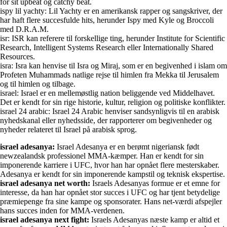
for sit upbeat og catchy beat.
ispy lil yachty: Lil Yachty er en amerikansk rapper og sangskriver, der
har haft flere succesfulde hits, herunder Ispy med Kyle og Broccoli
med D.R.A.M.
isr: ISR kan referere til forskellige ting, herunder Institute for Scientific
Research, Intelligent Systems Research eller Internationally Shared
Resources.
isra: Isra kan henvise til Isra og Miraj, som er en begivenhed i islam om
Profeten Muhammads natlige rejse til himlen fra Mekka til Jerusalem
og til himlen og tilbage.
israel: Israel er en mellemøstlig nation beliggende ved Middelhavet.
Det er kendt for sin rige historie, kultur, religion og politiske konflikter.
israel 24 arabic: Israel 24 Arabic henviser sandsynligvis til en arabisk
nyhedskanal eller nyhedsside, der rapporterer om begivenheder og
nyheder relateret til Israel på arabisk sprog.
israel adesanya:
Israel Adesanya er en berømt nigeriansk født
newzealandsk professionel MMA-kæmper. Han er kendt for sin
imponerende karriere i UFC, hvor han har opnået flere mesterskaber.
Adesanya er kendt for sin imponerende kampstil og teknisk ekspertise.
israel adesanya net worth:
Israels Adesanyas formue er et emne for
interesse, da han har opnået stor succes i UFC og har tjent betydelige
præmiepenge fra sine kampe og sponsorater. Hans net-værdi afspejler
hans succes inden for MMA-verdenen.
israel adesanya next fight:
Israels Adesanyas næste kamp er altid et