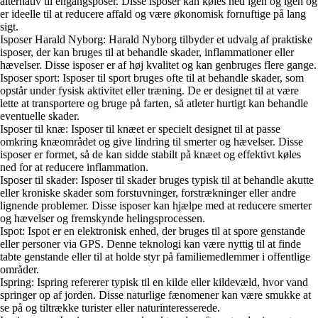
alternativ til engangsposer. Disse isposer kan køles ned igen og igen og
er ideelle til at reducere affald og være økonomisk fornuftige på lang
sigt.
Isposer Harald Nyborg: Harald Nyborg tilbyder et udvalg af praktiske
isposer, der kan bruges til at behandle skader, inflammationer eller
hævelser. Disse isposer er af høj kvalitet og kan genbruges flere gange.
Isposer sport: Isposer til sport bruges ofte til at behandle skader, som
opstår under fysisk aktivitet eller træning. De er designet til at være
lette at transportere og bruge på farten, så atleter hurtigt kan behandle
eventuelle skader.
Isposer til knæ: Isposer til knæet er specielt designet til at passe
omkring knæområdet og give lindring til smerter og hævelser. Disse
isposer er formet, så de kan sidde stabilt på knæet og effektivt køles
ned for at reducere inflammation.
Isposer til skader: Isposer til skader bruges typisk til at behandle akutte
eller kroniske skader som forstuvninger, forstrækninger eller andre
lignende problemer. Disse isposer kan hjælpe med at reducere smerter
og hævelser og fremskynde helingsprocessen.
Ispot: Ispot er en elektronisk enhed, der bruges til at spore genstande
eller personer via GPS. Denne teknologi kan være nyttig til at finde
tabte genstande eller til at holde styr på familiemedlemmer i offentlige
områder.
Ispring: Ispring refererer typisk til en kilde eller kildevæld, hvor vand
springer op af jorden. Disse naturlige fænomener kan være smukke at
se på og tiltrække turister eller naturinteresserede.