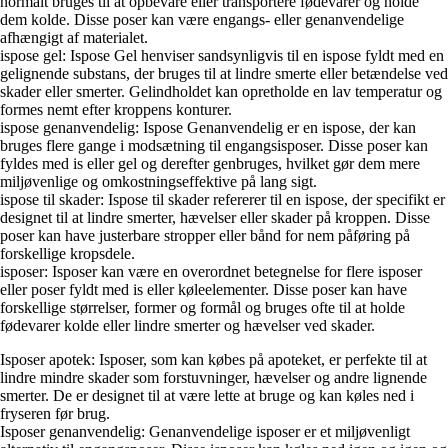
normalt bruges til at opbevare eller transportere fødevarer og holde
dem kolde. Disse poser kan være engangs- eller genanvendelige
afhængigt af materialet.
ispose gel: Ispose Gel henviser sandsynligvis til en ispose fyldt med en
gelignende substans, der bruges til at lindre smerte eller betændelse ved
skader eller smerter. Gelindholdet kan opretholde en lav temperatur og
formes nemt efter kroppens konturer.
ispose genanvendelig: Ispose Genanvendelig er en ispose, der kan
bruges flere gange i modsætning til engangsisposer. Disse poser kan
fyldes med is eller gel og derefter genbruges, hvilket gør dem mere
miljøvenlige og omkostningseffektive på lang sigt.
ispose til skader: Ispose til skader refererer til en ispose, der specifikt er
designet til at lindre smerter, hævelser eller skader på kroppen. Disse
poser kan have justerbare stropper eller bånd for nem påføring på
forskellige kropsdele.
isposer: Isposer kan være en overordnet betegnelse for flere isposer
eller poser fyldt med is eller køleelementer. Disse poser kan have
forskellige størrelser, former og formål og bruges ofte til at holde
fødevarer kolde eller lindre smerter og hævelser ved skader.
Isposer apotek: Isposer, som kan købes på apoteket, er perfekte til at
lindre mindre skader som forstuvninger, hævelser og andre lignende
smerter. De er designet til at være lette at bruge og kan køles ned i
fryseren før brug.
Isposer genanvendelig: Genanvendelige isposer er et miljøvenligt