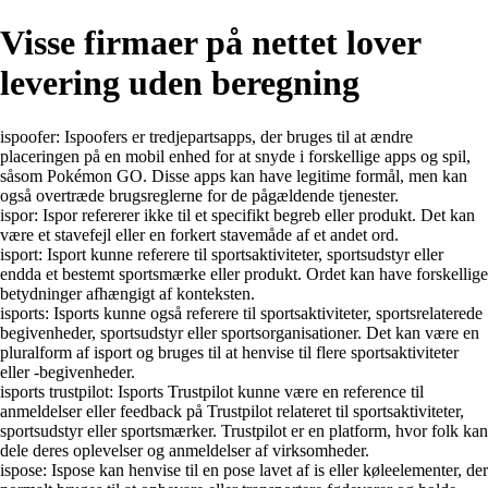
Visse firmaer på nettet lover
levering uden beregning
ispoofer: Ispoofers er tredjepartsapps, der bruges til at ændre
placeringen på en mobil enhed for at snyde i forskellige apps og spil,
såsom Pokémon GO. Disse apps kan have legitime formål, men kan
også overtræde brugsreglerne for de pågældende tjenester.
ispor: Ispor refererer ikke til et specifikt begreb eller produkt. Det kan
være et stavefejl eller en forkert stavemåde af et andet ord.
isport: Isport kunne referere til sportsaktiviteter, sportsudstyr eller
endda et bestemt sportsmærke eller produkt. Ordet kan have forskellige
betydninger afhængigt af konteksten.
isports: Isports kunne også referere til sportsaktiviteter, sportsrelaterede
begivenheder, sportsudstyr eller sportsorganisationer. Det kan være en
pluralform af isport og bruges til at henvise til flere sportsaktiviteter
eller -begivenheder.
isports trustpilot: Isports Trustpilot kunne være en reference til
anmeldelser eller feedback på Trustpilot relateret til sportsaktiviteter,
sportsudstyr eller sportsmærker. Trustpilot er en platform, hvor folk kan
dele deres oplevelser og anmeldelser af virksomheder.
ispose: Ispose kan henvise til en pose lavet af is eller køleelementer, der