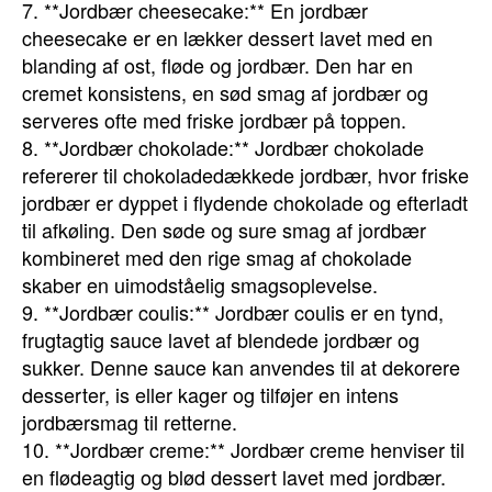
7. **Jordbær cheesecake:** En jordbær
cheesecake er en lækker dessert lavet med en
blanding af ost, fløde og jordbær. Den har en
cremet konsistens, en sød smag af jordbær og
serveres ofte med friske jordbær på toppen.
8. **Jordbær chokolade:** Jordbær chokolade
refererer til chokoladedækkede jordbær, hvor friske
jordbær er dyppet i flydende chokolade og efterladt
til afkøling. Den søde og sure smag af jordbær
kombineret med den rige smag af chokolade
skaber en uimodståelig smagsoplevelse.
9. **Jordbær coulis:** Jordbær coulis er en tynd,
frugtagtig sauce lavet af blendede jordbær og
sukker. Denne sauce kan anvendes til at dekorere
desserter, is eller kager og tilføjer en intens
jordbærsmag til retterne.
10. **Jordbær creme:** Jordbær creme henviser til
en flødeagtig og blød dessert lavet med jordbær.