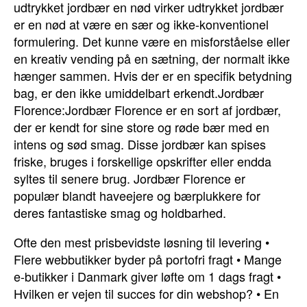
udtrykket jordbær en nød virker udtrykket jordbær
er en nød at være en sær og ikke-konventionel
formulering. Det kunne være en misforståelse eller
en kreativ vending på en sætning, der normalt ikke
hænger sammen. Hvis der er en specifik betydning
bag, er den ikke umiddelbart erkendt.Jordbær
Florence:Jordbær Florence er en sort af jordbær,
der er kendt for sine store og røde bær med en
intens og sød smag. Disse jordbær kan spises
friske, bruges i forskellige opskrifter eller endda
syltes til senere brug. Jordbær Florence er
populær blandt haveejere og bærplukkere for
deres fantastiske smag og holdbarhed.
Ofte den mest prisbevidste løsning til levering
•
Flere webbutikker byder på portofri fragt
•
Mange
e-butikker i Danmark giver løfte om 1 dags fragt
•
Hvilken er vejen til succes for din webshop?
•
En