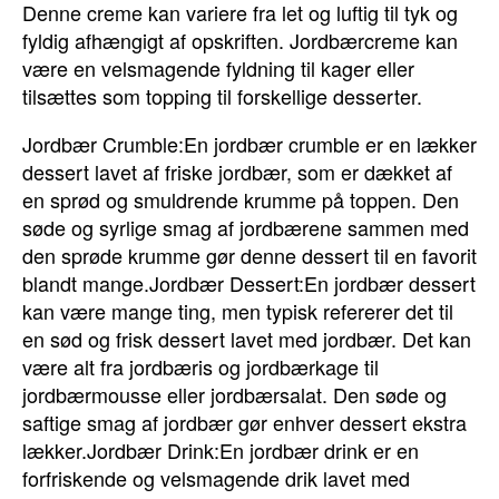
Denne creme kan variere fra let og luftig til tyk og
fyldig afhængigt af opskriften. Jordbærcreme kan
være en velsmagende fyldning til kager eller
tilsættes som topping til forskellige desserter.
Jordbær Crumble:En jordbær crumble er en lækker
dessert lavet af friske jordbær, som er dækket af
en sprød og smuldrende krumme på toppen. Den
søde og syrlige smag af jordbærene sammen med
den sprøde krumme gør denne dessert til en favorit
blandt mange.Jordbær Dessert:En jordbær dessert
kan være mange ting, men typisk refererer det til
en sød og frisk dessert lavet med jordbær. Det kan
være alt fra jordbæris og jordbærkage til
jordbærmousse eller jordbærsalat. Den søde og
saftige smag af jordbær gør enhver dessert ekstra
lækker.Jordbær Drink:En jordbær drink er en
forfriskende og velsmagende drik lavet med