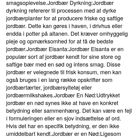
smagsoplevelse.Jordbær Dyrkning:Jordbær
dyrkning refererer til processen med at dyrke
jordbærplanter for at producere friske og saftige
jordbær. Dette kan gøres i haven, i drivhus eller
endda i potter på altanen. Det kræver omhyggelig
pleje og opmærksomhed for at få de bedste
jordbær.Jordbær Elsanta:Jordbær Elsanta er en
populær sort af jordbær kendt for sine store og
saftige bær med en sød og intens smag. Disse
jordbær er velegnede til frisk konsum, men kan
også bruges i en lang række opskrifter som
jordbærtærter, jordbærsyltetøj eller
jordbærmilkshakes.Jordbær En Nød:Udtrykket
jordbær en nød synes ikke at have en konkret
betydning eller sammenhæng. Det kan være en fejl
i formuleringen eller en sjov indsættelse af ord.
Hvis det har en specifik betydning, er den ikke
umiddelbart kendt.Jordbær er en Nød:Ligesom