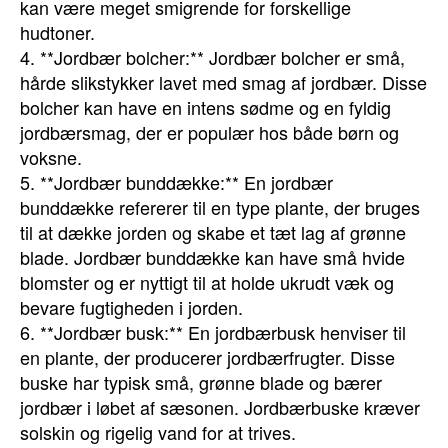
kan være meget smigrende for forskellige
hudtoner.
4. **Jordbær bolcher:** Jordbær bolcher er små,
hårde slikstykker lavet med smag af jordbær. Disse
bolcher kan have en intens sødme og en fyldig
jordbærsmag, der er populær hos både børn og
voksne.
5. **Jordbær bunddække:** En jordbær
bunddække refererer til en type plante, der bruges
til at dække jorden og skabe et tæt lag af grønne
blade. Jordbær bunddække kan have små hvide
blomster og er nyttigt til at holde ukrudt væk og
bevare fugtigheden i jorden.
6. **Jordbær busk:** En jordbærbusk henviser til
en plante, der producerer jordbærfrugter. Disse
buske har typisk små, grønne blade og bærer
jordbær i løbet af sæsonen. Jordbærbuske kræver
solskin og rigelig vand for at trives.