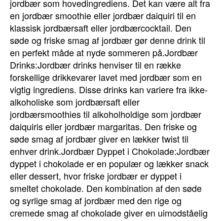
jordbær som hovedingrediens. Det kan være alt fra
en jordbær smoothie eller jordbær daiquiri til en
klassisk jordbærsaft eller jordbærcocktail. Den
søde og friske smag af jordbær gør denne drink til
en perfekt måde at nyde sommeren på.Jordbær
Drinks:Jordbær drinks henviser til en række
forskellige drikkevarer lavet med jordbær som en
vigtig ingrediens. Disse drinks kan variere fra ikke-
alkoholiske som jordbærsaft eller
jordbærsmoothies til alkoholholdige som jordbær
daiquiris eller jordbær margaritas. Den friske og
søde smag af jordbær giver en lækker twist til
enhver drink.Jordbær Dyppet i Chokolade:Jordbær
dyppet i chokolade er en populær og lækker snack
eller dessert, hvor friske jordbær er dyppet i
smeltet chokolade. Den kombination af den søde
og syrlige smag af jordbær med den rige og
cremede smag af chokolade giver en uimodståelig