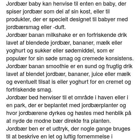
Jordbær baby kan henvise til enten en baby, der
spiser jordbær som del af sin kost, eller til
produkter, der er specielt designet til babyer med
jordbærsmag eller -duft.
Jordbær banan milkshake er en forfriskende drik
lavet af blendede jordbær, bananer, mælk eller
yoghurt og sukker eller sødemiddel, som er
populær for sin søde smag og cremede konsistens.
Jordbær banan smoothie er en sund og frugtig drik
lavet af blendet jordbær, bananer, juice eller mælk
og eventuelt tilsat is eller yoghurt for en cremet og
forfriskende smag.
Jordbær bed henviser til et område i haven eller i
en park, der er beplantet med jordbærplanter og
hvor jordbærene dyrkes og høstes med henblik på
at nyde de modne bær direkte fra planten.
Jordbær ben er et udtryk, der nogle gange bruges
til at beskrive en let og luftig fornemmelse i