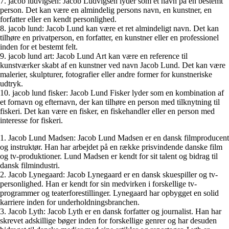
7. jacob ludvigsen: Jacob Ludvigsen lyder som et navn på en bestemt
person. Det kan være en almindelig persons navn, en kunstner, en
forfatter eller en kendt personlighed.
8. jacob lund: Jacob Lund kan være et ret almindeligt navn. Det kan
tilhøre en privatperson, en forfatter, en kunstner eller en professionel
inden for et bestemt felt.
9. jacob lund art: Jacob Lund Art kan være en reference til
kunstværker skabt af en kunstner ved navn Jacob Lund. Det kan være
malerier, skulpturer, fotografier eller andre former for kunstneriske
udtryk.
10. jacob lund fisker: Jacob Lund Fisker lyder som en kombination af
et fornavn og efternavn, der kan tilhøre en person med tilknytning til
fiskeri. Det kan være en fisker, en fiskehandler eller en person med
interesse for fiskeri.
1. Jacob Lund Madsen: Jacob Lund Madsen er en dansk filmproducent
og instruktør. Han har arbejdet på en række prisvindende danske film
og tv-produktioner. Lund Madsen er kendt for sit talent og bidrag til
dansk filmindustri.
2. Jacob Lynegaard: Jacob Lynegaard er en dansk skuespiller og tv-
personlighed. Han er kendt for sin medvirken i forskellige tv-
programmer og teaterforestillinger. Lynegaard har opbygget en solid
karriere inden for underholdningsbranchen.
3. Jacob Lyth: Jacob Lyth er en dansk forfatter og journalist. Han har
skrevet adskillige bøger inden for forskellige genrer og har desuden