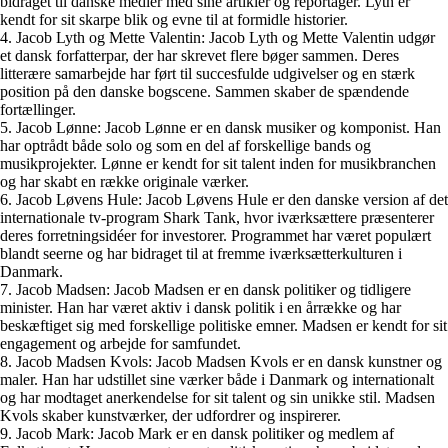
bidraget til danske medier med sine artikler og reportager. Lyth er
kendt for sit skarpe blik og evne til at formidle historier.
4. Jacob Lyth og Mette Valentin: Jacob Lyth og Mette Valentin udgør
et dansk forfatterpar, der har skrevet flere bøger sammen. Deres
litterære samarbejde har ført til succesfulde udgivelser og en stærk
position på den danske bogscene. Sammen skaber de spændende
fortællinger.
5. Jacob Lønne: Jacob Lønne er en dansk musiker og komponist. Han
har optrådt både solo og som en del af forskellige bands og
musikprojekter. Lønne er kendt for sit talent inden for musikbranchen
og har skabt en række originale værker.
6. Jacob Løvens Hule: Jacob Løvens Hule er den danske version af det
internationale tv-program Shark Tank, hvor iværksættere præsenterer
deres forretningsidéer for investorer. Programmet har været populært
blandt seerne og har bidraget til at fremme iværksætterkulturen i
Danmark.
7. Jacob Madsen: Jacob Madsen er en dansk politiker og tidligere
minister. Han har været aktiv i dansk politik i en årrække og har
beskæftiget sig med forskellige politiske emner. Madsen er kendt for sit
engagement og arbejde for samfundet.
8. Jacob Madsen Kvols: Jacob Madsen Kvols er en dansk kunstner og
maler. Han har udstillet sine værker både i Danmark og internationalt
og har modtaget anerkendelse for sit talent og sin unikke stil. Madsen
Kvols skaber kunstværker, der udfordrer og inspirerer.
9. Jacob Mark: Jacob Mark er en dansk politiker og medlem af