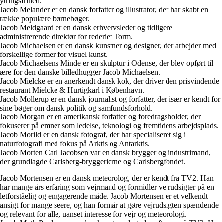
ytringsfrihed.
Jacob Melander er en dansk forfatter og illustrator, der har skabt en
række populære børnebøger.
Jacob Meldgaard er en dansk erhvervsleder og tidligere
administrerende direktør for rederiet Torm.
Jacob Michaelsen er en dansk kunstner og designer, der arbejder med
forskellige former for visuel kunst.
Jacob Michaelsens Minde er en skulptur i Odense, der blev opført til
ære for den danske billedhugger Jacob Michaelsen.
Jacob Mielcke er en anerkendt dansk kok, der driver den prisvindende
restaurant Mielcke & Hurtigkarl i København.
Jacob Mollerup er en dansk journalist og forfatter, der især er kendt for
sine bøger om dansk politik og samfundsforhold.
Jacob Morgan er en amerikansk forfatter og foredragsholder, der
fokuserer på emner som ledelse, teknologi og fremtidens arbejdsplads.
Jacob Morild er en dansk fotograf, der har specialiseret sig i
naturfotografi med fokus på Arktis og Antarktis.
Jacob Morten Carl Jacobsen var en dansk brygger og industrimand,
der grundlagde Carlsberg-bryggerierne og Carlsbergfondet.
Jacob Mortensen er en dansk meteorolog, der er kendt fra TV2. Han
har mange års erfaring som vejrmand og formidler vejrudsigter på en
letforståelig og engagerende måde. Jacob Mortensen er et velkendt
ansigt for mange seere, og han formår at gøre vejrudsigten spændende
og relevant for alle, uanset interesse for vejr og meteorologi.