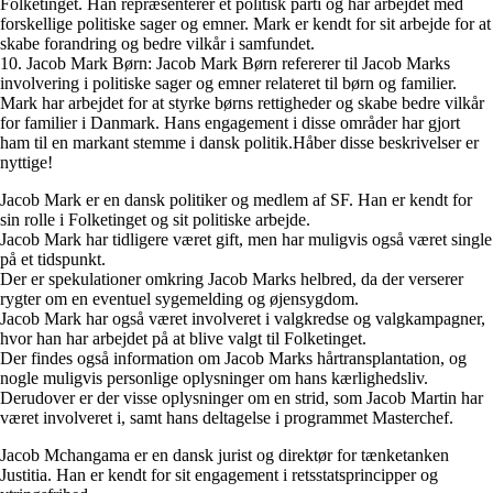
Folketinget. Han repræsenterer et politisk parti og har arbejdet med
forskellige politiske sager og emner. Mark er kendt for sit arbejde for at
skabe forandring og bedre vilkår i samfundet.
10. Jacob Mark Børn: Jacob Mark Børn refererer til Jacob Marks
involvering i politiske sager og emner relateret til børn og familier.
Mark har arbejdet for at styrke børns rettigheder og skabe bedre vilkår
for familier i Danmark. Hans engagement i disse områder har gjort
ham til en markant stemme i dansk politik.Håber disse beskrivelser er
nyttige!
Jacob Mark er en dansk politiker og medlem af SF. Han er kendt for
sin rolle i Folketinget og sit politiske arbejde.
Jacob Mark har tidligere været gift, men har muligvis også været single
på et tidspunkt.
Der er spekulationer omkring Jacob Marks helbred, da der verserer
rygter om en eventuel sygemelding og øjensygdom.
Jacob Mark har også været involveret i valgkredse og valgkampagner,
hvor han har arbejdet på at blive valgt til Folketinget.
Der findes også information om Jacob Marks hårtransplantation, og
nogle muligvis personlige oplysninger om hans kærlighedsliv.
Derudover er der visse oplysninger om en strid, som Jacob Martin har
været involveret i, samt hans deltagelse i programmet Masterchef.
Jacob Mchangama er en dansk jurist og direktør for tænketanken
Justitia. Han er kendt for sit engagement i retsstatsprincipper og