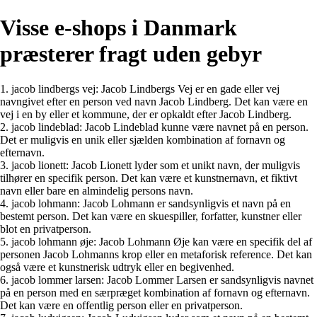
Visse e-shops i Danmark
præsterer fragt uden gebyr
1. jacob lindbergs vej: Jacob Lindbergs Vej er en gade eller vej
navngivet efter en person ved navn Jacob Lindberg. Det kan være en
vej i en by eller et kommune, der er opkaldt efter Jacob Lindberg.
2. jacob lindeblad: Jacob Lindeblad kunne være navnet på en person.
Det er muligvis en unik eller sjælden kombination af fornavn og
efternavn.
3. jacob lionett: Jacob Lionett lyder som et unikt navn, der muligvis
tilhører en specifik person. Det kan være et kunstnernavn, et fiktivt
navn eller bare en almindelig persons navn.
4. jacob lohmann: Jacob Lohmann er sandsynligvis et navn på en
bestemt person. Det kan være en skuespiller, forfatter, kunstner eller
blot en privatperson.
5. jacob lohmann øje: Jacob Lohmann Øje kan være en specifik del af
personen Jacob Lohmanns krop eller en metaforisk reference. Det kan
også være et kunstnerisk udtryk eller en begivenhed.
6. jacob lommer larsen: Jacob Lommer Larsen er sandsynligvis navnet
på en person med en særpræget kombination af fornavn og efternavn.
Det kan være en offentlig person eller en privatperson.