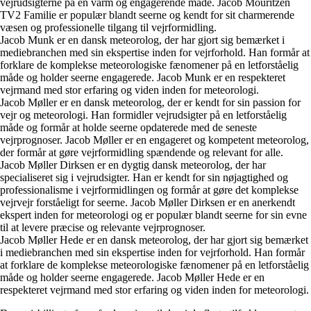
vejrudsigterne på en varm og engagerende måde. Jacob Mouritzen
TV2 Familie er populær blandt seerne og kendt for sit charmerende
væsen og professionelle tilgang til vejrformidling.
Jacob Munk er en dansk meteorolog, der har gjort sig bemærket i
mediebranchen med sin ekspertise inden for vejrforhold. Han formår at
forklare de komplekse meteorologiske fænomener på en letforståelig
måde og holder seerne engagerede. Jacob Munk er en respekteret
vejrmand med stor erfaring og viden inden for meteorologi.
Jacob Møller er en dansk meteorolog, der er kendt for sin passion for
vejr og meteorologi. Han formidler vejrudsigter på en letforståelig
måde og formår at holde seerne opdaterede med de seneste
vejrprognoser. Jacob Møller er en engageret og kompetent meteorolog,
der formår at gøre vejrformidling spændende og relevant for alle.
Jacob Møller Dirksen er en dygtig dansk meteorolog, der har
specialiseret sig i vejrudsigter. Han er kendt for sin nøjagtighed og
professionalisme i vejrformidlingen og formår at gøre det komplekse
vejrvejr forståeligt for seerne. Jacob Møller Dirksen er en anerkendt
ekspert inden for meteorologi og er populær blandt seerne for sin evne
til at levere præcise og relevante vejrprognoser.
Jacob Møller Hede er en dansk meteorolog, der har gjort sig bemærket
i mediebranchen med sin ekspertise inden for vejrforhold. Han formår
at forklare de komplekse meteorologiske fænomener på en letforståelig
måde og holder seerne engagerede. Jacob Møller Hede er en
respekteret vejrmand med stor erfaring og viden inden for meteorologi.