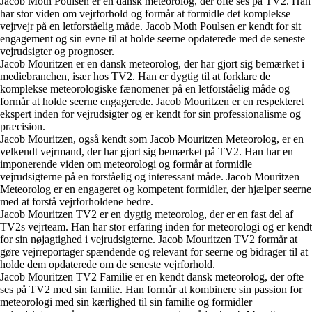
Jacob Moth Poulsen er en dansk meteorolog, der ofte ses på TV2. Han
har stor viden om vejrforhold og formår at formidle det komplekse
vejrvejr på en letforståelig måde. Jacob Moth Poulsen er kendt for sit
engagement og sin evne til at holde seerne opdaterede med de seneste
vejrudsigter og prognoser.
Jacob Mouritzen er en dansk meteorolog, der har gjort sig bemærket i
mediebranchen, især hos TV2. Han er dygtig til at forklare de
komplekse meteorologiske fænomener på en letforståelig måde og
formår at holde seerne engagerede. Jacob Mouritzen er en respekteret
ekspert inden for vejrudsigter og er kendt for sin professionalisme og
præcision.
Jacob Mouritzen, også kendt som Jacob Mouritzen Meteorolog, er en
velkendt vejrmand, der har gjort sig bemærket på TV2. Han har en
imponerende viden om meteorologi og formår at formidle
vejrudsigterne på en forståelig og interessant måde. Jacob Mouritzen
Meteorolog er en engageret og kompetent formidler, der hjælper seerne
med at forstå vejrforholdene bedre.
Jacob Mouritzen TV2 er en dygtig meteorolog, der er en fast del af
TV2s vejrteam. Han har stor erfaring inden for meteorologi og er kendt
for sin nøjagtighed i vejrudsigterne. Jacob Mouritzen TV2 formår at
gøre vejrreportager spændende og relevant for seerne og bidrager til at
holde dem opdaterede om de seneste vejrforhold.
Jacob Mouritzen TV2 Familie er en kendt dansk meteorolog, der ofte
ses på TV2 med sin familie. Han formår at kombinere sin passion for
meteorologi med sin kærlighed til sin familie og formidler