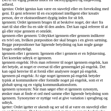
adfærd.
igenius: Ordet igenius kan være en stavefejl eller en forveksling med
geni. Et geni refererer til en exceptionel intelligent eller kreativ
person, der er ekstraordinært dygtig inden for sit felt.
igennem: Ordet igennem bruges til at beskrive noget, der sker fra
start til slut eller fra en side til den anden. Det kan også referere til at
gå eller rejse gennem et område.
igennem eller gennem: Udtrykket igennem eller gennem indikerer
en tvivl om, hvilken præposition der skal bruges i en given sætning.
Begge præpositioner har lignende betydning og kan nogle gange
bruges ombytteligt.
igennem eller i gennem: Igennem eller i gennem er en fejlstavning.
Det korrekte udtryk er igennem.
igennem engelsk: Hvis man refererer til noget igennem engelsk, kan
det betyde, at noget er oversat til eller gennemgået på engelsk. Det
kan også henvise til at forstå eller analysere noget på engelsk.
igennem på engelsk: At sige noget igennem på engelsk betyder
typisk at kommunikere eller formidle noget på engelsk, som er et
globalt sprog og en vigtig kommunikationsform.
igennem synonym: Når man søger efter et igennem synonym,
ønsker man at finde et ord med samme eller lignende betydning som
igennem. Synonymer er nyttige ved at give variation i sprogbrug og
udtryk.
igetter: Ordet igetter er ukendt og ser ud til at være en stavefejl eller