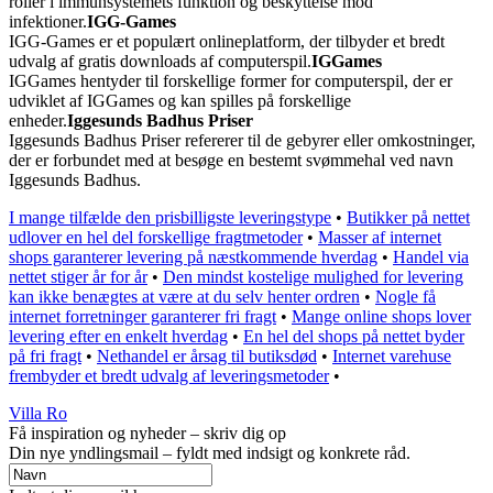
roller i immunsystemets funktion og beskyttelse mod
infektioner.
IGG-Games
IGG-Games er et populært onlineplatform, der tilbyder et bredt
udvalg af gratis downloads af computerspil.
IGGames
IGGames hentyder til forskellige former for computerspil, der er
udviklet af IGGames og kan spilles på forskellige
enheder.
Iggesunds Badhus Priser
Iggesunds Badhus Priser refererer til de gebyrer eller omkostninger,
der er forbundet med at besøge en bestemt svømmehal ved navn
Iggesunds Badhus.
I mange tilfælde den prisbilligste leveringstype
•
Butikker på nettet
udlover en hel del forskellige fragtmetoder
•
Masser af internet
shops garanterer levering på næstkommende hverdag
•
Handel via
nettet stiger år for år
•
Den mindst kostelige mulighed for levering
kan ikke benægtes at være at du selv henter ordren
•
Nogle få
internet forretninger garanterer fri fragt
•
Mange online shops lover
levering efter en enkelt hverdag
•
En hel del shops på nettet byder
på fri fragt
•
Nethandel er årsag til butiksdød
•
Internet varehuse
frembyder et bredt udvalg af leveringsmetoder
•
Villa Ro
Få inspiration og nyheder – skriv dig op
Din nye yndlingsmail – fyldt med indsigt og konkrete råd.