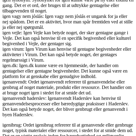
gang. Det er et ord, der bruges til at udtrykke gentagelse eller
tilbagevenden til noget.
igen vagy nem jóslás: Igen vagy nem jóslás er ungarsk for ja eller
nej spådom. Det er en aktivitet, hvor man spår fremtiden ved at stille
ja eller nej spørgsmål.
igen vejle: Igen Vejle kan betyde noget, der sker gentagne gange i
Vejle. Det kan også henvise til en specifik begivenhed eller kulturel
begivenhed i Vejle, der gentager sig.
igen virum: Igen Virum kan henvise til gentagne begivenheder eller
aktiviteter i Virum. Det kan også betyde noget, der gentages
regelmæssigt i Virum.
igen.dk: Igen.dk kunne være en hjemmeside, der handler om
gentagelser eller gentagne begivenheder. Det kunne også være en
platform for at genskabe eller genudgive indhold.
igenanvendt: Ordet igenanvendt refererer til genanvendelse eller
genbrug af noget materiale, produkt eller ressource. Det handler om
at bruge noget igen i stedet for at smide det ud.
igenanvendt haderslev: Igenanvendt Haderslev kan henvise til
genanvendelsesprocesser eller bæredygtige praksisser i Haderslev.
Det kan også betyde noget, der bliver genbrugt eller genanvendt i
byen Haderslev.
igenibrug: Ordet igenibrug refererer til at genanvende eller genbruge
noget, typisk materialer eller ressourcer, i stedet for at smide dem ud.
Det er en vigtig praksis inden for bæredygtighed og miljøvenlig