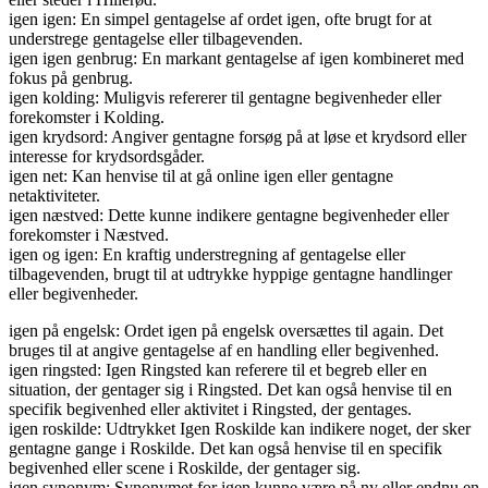
igen igen: En simpel gentagelse af ordet igen, ofte brugt for at
understrege gentagelse eller tilbagevenden.
igen igen genbrug: En markant gentagelse af igen kombineret med
fokus på genbrug.
igen kolding: Muligvis refererer til gentagne begivenheder eller
forekomster i Kolding.
igen krydsord: Angiver gentagne forsøg på at løse et krydsord eller
interesse for krydsordsgåder.
igen net: Kan henvise til at gå online igen eller gentagne
netaktiviteter.
igen næstved: Dette kunne indikere gentagne begivenheder eller
forekomster i Næstved.
igen og igen: En kraftig understregning af gentagelse eller
tilbagevenden, brugt til at udtrykke hyppige gentagne handlinger
eller begivenheder.
igen på engelsk: Ordet igen på engelsk oversættes til again. Det
bruges til at angive gentagelse af en handling eller begivenhed.
igen ringsted: Igen Ringsted kan referere til et begreb eller en
situation, der gentager sig i Ringsted. Det kan også henvise til en
specifik begivenhed eller aktivitet i Ringsted, der gentages.
igen roskilde: Udtrykket Igen Roskilde kan indikere noget, der sker
gentagne gange i Roskilde. Det kan også henvise til en specifik
begivenhed eller scene i Roskilde, der gentager sig.
igen synonym: Synonymet for igen kunne være på ny eller endnu en