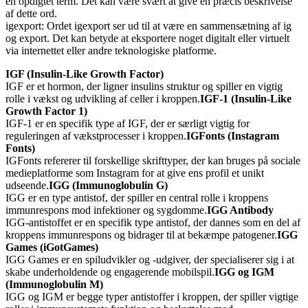
en opdigtet term. Det kan være svært at give en præcis beskrivelse
af dette ord.
igexport: Ordet igexport ser ud til at være en sammensætning af ig
og export. Det kan betyde at eksportere noget digitalt eller virtuelt
via internettet eller andre teknologiske platforme.
IGF (Insulin-Like Growth Factor)
IGF er et hormon, der ligner insulins struktur og spiller en vigtig
rolle i vækst og udvikling af celler i kroppen.
IGF-1 (Insulin-Like
Growth Factor 1)
IGF-1 er en specifik type af IGF, der er særligt vigtig for
reguleringen af vækstprocesser i kroppen.
IGFonts (Instagram
Fonts)
IGFonts refererer til forskellige skrifttyper, der kan bruges på sociale
medieplatforme som Instagram for at give ens profil et unikt
udseende.
IGG (Immunoglobulin G)
IGG er en type antistof, der spiller en central rolle i kroppens
immunrespons mod infektioner og sygdomme.
IGG Antibody
IGG-antistoffet er en specifik type antistof, der dannes som en del af
kroppens immunrespons og bidrager til at bekæmpe patogener.
IGG
Games (iGotGames)
IGG Games er en spiludvikler og -udgiver, der specialiserer sig i at
skabe underholdende og engagerende mobilspil.
IGG og IGM
(Immunoglobulin M)
IGG og IGM er begge typer antistoffer i kroppen, der spiller vigtige