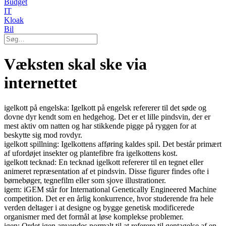
Budget
IT
Kloak
Bil
Væksten skal ske via
internettet
igelkott på engelska: Igelkott på engelsk refererer til det søde og
dovne dyr kendt som en hedgehog. Det er et lille pindsvin, der er
mest aktiv om natten og har stikkende pigge på ryggen for at
beskytte sig mod rovdyr.
igelkott spillning: Igelkottens afføring kaldes spil. Det består primært
af ufordøjet insekter og plantefibre fra igelkottens kost.
igelkott tecknad: En tecknad igelkott refererer til en tegnet eller
animeret repræsentation af et pindsvin. Disse figurer findes ofte i
børnebøger, tegnefilm eller som sjove illustrationer.
igem: iGEM står for International Genetically Engineered Machine
competition. Det er en årlig konkurrence, hvor studerende fra hele
verden deltager i at designe og bygge genetisk modificerede
organismer med det formål at løse komplekse problemer.
igen: Ordet igen anvendes normalt til at referere til gentagelse af en