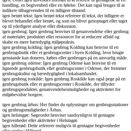
handling, en begivenhed eller en følelse. Det kan også bruges til at
indikere tilbagevenden til en tidligere tilstand.
igen berørt tekst: Igen berørt tekst refererer til tekst, der tidligere er
blevet behandlet eller berørt, og som nu bliver genoptaget eller taget
op til yderligere analyse eller diskussion.
igen genbrug: Igen genbrug henviser til genanvendelse eller genbrug
af materialer, produkter eller ressourcer for at reducere affald og
skabe en mere bæredygtig miljøpraksis.
igen genbrug kolding: Igen genbrug Kolding kan henvise til en
genbrugsbutik eller et genbrugscenter i byen Kolding, hvor brugte
genstande kan doneres, købes eller genbruges på en ansvarlig måde.
igen genbrug odense: Igen genbrug Odense kan henvise til en
lignende genbrugsbutik eller genbrugscenter i Odense, der fremmer
genbrugskultur og bæredygtighed i lokalsamfundet.
igen genbrug roskilde: Igen genbrug Roskilde kan også pege på en
genbrugsbutik eller et genbrugscenter i Roskilde, der tilbyder
genbrugsprodukter, genanvendelsesmuligheder og aktiviteter for
miljøbevidste borgere.
igen genbrug århus: Her finder du oplysninger om genbrugsstationer
og genbrugsmuligheder i Århus.
igen helsingør: Søgeordet henviser sandsynligvis til gentagne
begivenheder eller aktiviteter i Helsingør.
igen hillerød: Dette refererer muligvis til gentagne begivenheder
eller steder i Hillerød.