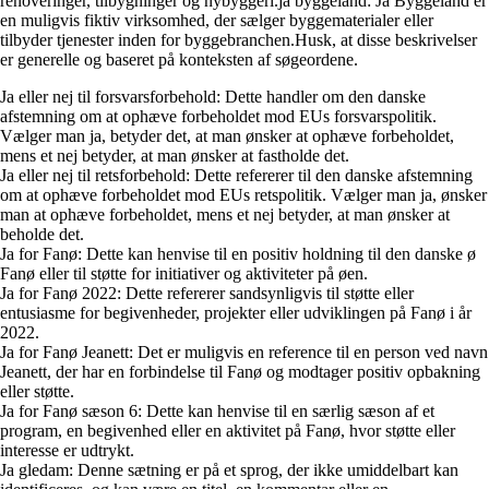
renoveringer, tilbygninger og nybyggeri.ja byggeland: Ja Byggeland er
en muligvis fiktiv virksomhed, der sælger byggematerialer eller
tilbyder tjenester inden for byggebranchen.Husk, at disse beskrivelser
er generelle og baseret på konteksten af søgeordene.
Ja eller nej til forsvarsforbehold: Dette handler om den danske
afstemning om at ophæve forbeholdet mod EUs forsvarspolitik.
Vælger man ja, betyder det, at man ønsker at ophæve forbeholdet,
mens et nej betyder, at man ønsker at fastholde det.
Ja eller nej til retsforbehold: Dette refererer til den danske afstemning
om at ophæve forbeholdet mod EUs retspolitik. Vælger man ja, ønsker
man at ophæve forbeholdet, mens et nej betyder, at man ønsker at
beholde det.
Ja for Fanø: Dette kan henvise til en positiv holdning til den danske ø
Fanø eller til støtte for initiativer og aktiviteter på øen.
Ja for Fanø 2022: Dette refererer sandsynligvis til støtte eller
entusiasme for begivenheder, projekter eller udviklingen på Fanø i år
2022.
Ja for Fanø Jeanett: Det er muligvis en reference til en person ved navn
Jeanett, der har en forbindelse til Fanø og modtager positiv opbakning
eller støtte.
Ja for Fanø sæson 6: Dette kan henvise til en særlig sæson af et
program, en begivenhed eller en aktivitet på Fanø, hvor støtte eller
interesse er udtrykt.
Ja gledam: Denne sætning er på et sprog, der ikke umiddelbart kan