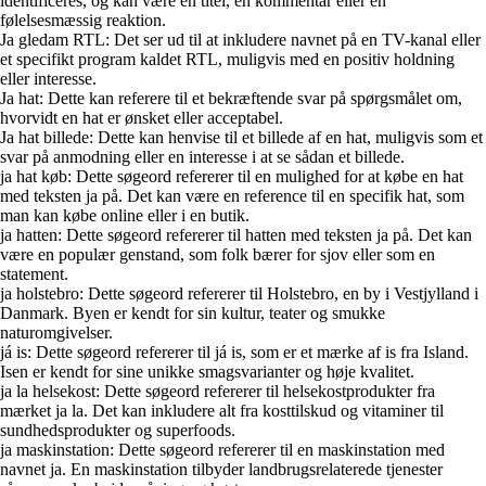
identificeres, og kan være en titel, en kommentar eller en
følelsesmæssig reaktion.
Ja gledam RTL: Det ser ud til at inkludere navnet på en TV-kanal eller
et specifikt program kaldet RTL, muligvis med en positiv holdning
eller interesse.
Ja hat: Dette kan referere til et bekræftende svar på spørgsmålet om,
hvorvidt en hat er ønsket eller acceptabel.
Ja hat billede: Dette kan henvise til et billede af en hat, muligvis som et
svar på anmodning eller en interesse i at se sådan et billede.
ja hat køb: Dette søgeord refererer til en mulighed for at købe en hat
med teksten ja på. Det kan være en reference til en specifik hat, som
man kan købe online eller i en butik.
ja hatten: Dette søgeord refererer til hatten med teksten ja på. Det kan
være en populær genstand, som folk bærer for sjov eller som en
statement.
ja holstebro: Dette søgeord refererer til Holstebro, en by i Vestjylland i
Danmark. Byen er kendt for sin kultur, teater og smukke
naturomgivelser.
já is: Dette søgeord refererer til já is, som er et mærke af is fra Island.
Isen er kendt for sine unikke smagsvarianter og høje kvalitet.
ja la helsekost: Dette søgeord refererer til helsekostprodukter fra
mærket ja la. Det kan inkludere alt fra kosttilskud og vitaminer til
sundhedsprodukter og superfoods.
ja maskinstation: Dette søgeord refererer til en maskinstation med
navnet ja. En maskinstation tilbyder landbrugsrelaterede tjenester