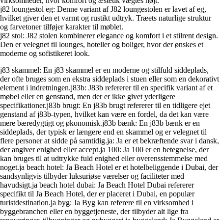
virksomheder, hvor komfort og æstetik vægtes højt.
j82 loungestol eg: Denne variant af J82 loungestolen er lavet af eg,
hvilket giver den et varmt og rustikt udtryk. Træets naturlige struktur
og farvetoner tilføjer karakter til møblet.
j82 stol: J82 stolen kombinerer elegance og komfort i et stilrent design.
Den er velegnet til lounges, hoteller og boliger, hvor der ønskes et
moderne og sofistikeret look.
j83 skammel: En j83 skammel er en moderne og stilfuld siddeplads,
der ofte bruges som en ekstra siddeplads i stuen eller som en dekorativt
element i indretningen.j83b: J83b refererer til en specifik variant af et
møbel eller en genstand, men der er ikke givet yderligere
specifikationer.j83b brugt: En j83b brugt refererer til en tidligere ejet
genstand af j83b-typen, hvilket kan være en fordel, da det kan være
mere bæredygtigt og økonomisk.j83b bænk: En j83b bænk er en
siddeplads, der typisk er længere end en skammel og er velegnet til
flere personer at sidde på samtidig.ja: Ja er et bekræftende svar i dansk,
der angiver enighed eller accept.ja 100: Ja 100 er en betegnelse, der
kan bruges til at udtrykke fuld enighed eller overensstemmelse med
noget.ja beach hotel: Ja Beach Hotel er et hotelbeliggende i Dubai, der
sandsynligvis tilbyder luksuriøse værelser og faciliteter med
havudsigt.ja beach hotel dubai: Ja Beach Hotel Dubai refererer
specifikt til Ja Beach Hotel, der er placeret i Dubai, en populær
turistdestination.ja byg: Ja Byg kan referere til en virksomhed i
byggebranchen eller en byggetjeneste, der tilbyder alt lige fra