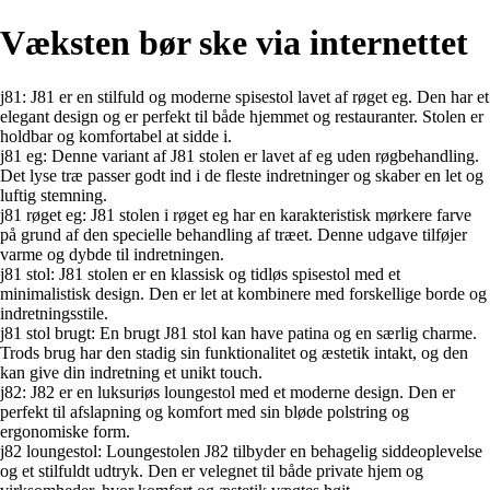
Væksten bør ske via internettet
j81: J81 er en stilfuld og moderne spisestol lavet af røget eg. Den har et
elegant design og er perfekt til både hjemmet og restauranter. Stolen er
holdbar og komfortabel at sidde i.
j81 eg: Denne variant af J81 stolen er lavet af eg uden røgbehandling.
Det lyse træ passer godt ind i de fleste indretninger og skaber en let og
luftig stemning.
j81 røget eg: J81 stolen i røget eg har en karakteristisk mørkere farve
på grund af den specielle behandling af træet. Denne udgave tilføjer
varme og dybde til indretningen.
j81 stol: J81 stolen er en klassisk og tidløs spisestol med et
minimalistisk design. Den er let at kombinere med forskellige borde og
indretningsstile.
j81 stol brugt: En brugt J81 stol kan have patina og en særlig charme.
Trods brug har den stadig sin funktionalitet og æstetik intakt, og den
kan give din indretning et unikt touch.
j82: J82 er en luksuriøs loungestol med et moderne design. Den er
perfekt til afslapning og komfort med sin bløde polstring og
ergonomiske form.
j82 loungestol: Loungestolen J82 tilbyder en behagelig siddeoplevelse
og et stilfuldt udtryk. Den er velegnet til både private hjem og