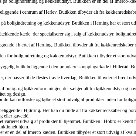
us på boligindretning og køkkenudstyr. Butikken er en del af Imerco-kæ
liggende i centrum af Herlev. Butikken tilbyder alt fra køkkenredskaber
 boligindretning og køkkenudstyr. Butikken i Herning har et stort udval
sdækkende kæde, der specialiserer sig i salg af køkkenudstyr, boligindr
iggende i hjertet af Herning. Butikken tilbyder alt fra køkkenredskaber o
inden for boligindretning og køkkenudstyr. Butikken tilbyder et stort u
 hyggelig butik beliggende i den populære shoppingarkade i Hillerød. Bu
r, der passer til de flestes travle hverdag. Butikken tilbyder et bredt ud
olig- og køkkenforretninger, der sælger alt fra køkkenudstyr og havear
tet og design.
du kan udforske og købe et stort udvalg af produkter inden for boligi
eliggende i Hjørring. Her kan du finde alt fra køkkenredskaber og porce
ng eller gaveidé.
varieret udvalg af produkter til hjemmet. Butikken i Hobro er kendt fo
unktionelt hjem.
r en del af Imerco-kæden. Butikken tilbyder et stort udvalg af kvalite