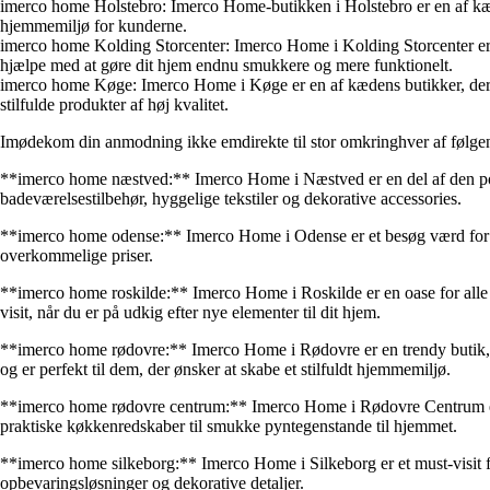
imerco home Holstebro: Imerco Home-butikken i Holstebro er en af kæden
hjemmemiljø for kunderne.
imerco home Kolding Storcenter: Imerco Home i Kolding Storcenter er en
hjælpe med at gøre dit hjem endnu smukkere og mere funktionelt.
imerco home Køge: Imerco Home i Køge er en af kædens butikker, der ti
stilfulde produkter af høj kvalitet.
Imødekom din anmodning ikke emdirekte til stor omkringhver af følge
**imerco home næstved:** Imerco Home i Næstved er en del af den popul
badeværelsestilbehør, hyggelige tekstiler og dekorative accessories.
**imerco home odense:** Imerco Home i Odense er et besøg værd for enh
overkommelige priser.
**imerco home roskilde:** Imerco Home i Roskilde er en oase for alle i
visit, når du er på udkig efter nye elementer til dit hjem.
**imerco home rødovre:** Imerco Home i Rødovre er en trendy butik, der 
og er perfekt til dem, der ønsker at skabe et stilfuldt hjemmemiljø.
**imerco home rødovre centrum:** Imerco Home i Rødovre Centrum er en
praktiske køkkenredskaber til smukke pyntegenstande til hjemmet.
**imerco home silkeborg:** Imerco Home i Silkeborg er et must-visit for 
opbevaringsløsninger og dekorative detaljer.