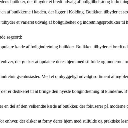
s butikker, der tilbyder et bredt udvalg af boligtilbehør og indretning
 af butikkerne i kæden, der ligger i Kolding. Butikken tilbyder et sto
lbyder et varieret udvalg af boligtilbehør og indretningsprodukter til
nde søgeord:
ære kæde af boligindretning butikker. Butikken tilbyder et bredt udva
ver, der ønsker at opdatere deres hjem med stilfulde og moderne indret
ndretningsentusiaster. Med et omhyggeligt udvalgt sortiment af møbler,
er dedikeret til at bringe den nyeste boligindretning til kunderne. But
 del af den velkendte kæde af butikker, der fokuserer på moderne og f
enhver, der elsker at forny deres hjem med stilfulde og praktiske løsnin