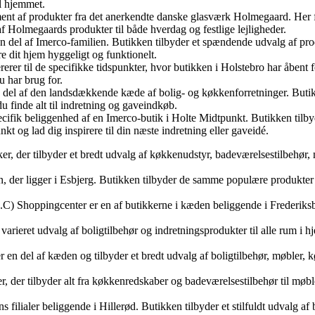
il hjemmet.
t af produkter fra det anerkendte danske glasværk Holmegaard. Her fin
af Holmegaards produkter til både hverdag og festlige lejligheder.
n del af Imerco-familien. Butikken tilbyder et spændende udvalg af pro
e dit hjem hyggeligt og funktionelt.
rer til de specifikke tidspunkter, hvor butikken i Holstebro har åbent 
u har brug for.
n del af den landsdækkende kæde af bolig- og køkkenforretninger. Buti
finde alt til indretning og gaveindkøb.
ifik beliggenhed af en Imerco-butik i Holte Midtpunkt. Butikken tilbyde
 og lad dig inspirere til din næste indretning eller gaveidé.
, der tilbyder et bredt udvalg af køkkenudstyr, badeværelsestilbehør,
n, der ligger i Esbjerg. Butikken tilbyder de samme populære produkte
Shoppingcenter er en af butikkerne i kæden beliggende i Frederiksber
rieret udvalg af boligtilbehør og indretningsprodukter til alle rum i hj
n del af kæden og tilbyder et bredt udvalg af boligtilbehør, møbler, 
der tilbyder alt fra køkkenredskaber og badeværelsestilbehør til møble
lialer beliggende i Hillerød. Butikken tilbyder et stilfuldt udvalg af b