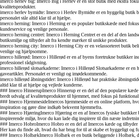
imerco herlev big: Imerco Big i Herlev er en stor butik med ekstra fok
kvalitetsprodukter.
imerco herlev bymidte: Imerco i Herlev Bymidte er en hyggelig butik be
personalet står altid klar til at hjælpe.
imerco herning: Imerco i Herning er en populær butikskæde med fokus på
kundeservice og venlige personale.
imerco herning centret: Imerco i Herning Centret er en del af den land
butiksmiljø og tilbyder alt fra kendte mærker til unikke produkter.
imerco herning city: Imerco i Herning City er en velassorteret butik bel
venlige og hjælpsomme.
imerco hillerød: Imerco i Hillerød er en af byens foretrukne butikker 
professionel rådgivning.
imerco hillerød slotsarkaderne: Imerco i Hillerød Slotsarkaderne er en
gaveartikler. Personalet er venligt og imødekommende.
imerco hillerød åbningstider: Imerco i Hillerød har praktiske åbningstide
altid klar til at hjælpe og vejlede kunderne.
### Imerco HinnerupImerco Hinnerup er en del af den populære kæde af b
bredt udvalg af kvalitetsprodukter til hjemmet, med fokus på funktionali
### Imerco HjemmesideImercos hjemmeside er en online platform, hvor 
inspiration og gøre dine indkøb bekvemt hjemmefra.
### Imerco HjørringImerco Hjørring er en af Imercos fysiske butikker b
inspirerende miljø, hvor du kan lade dig inspirere til din næste indretni
### Imerco HobroImerco Hobro er en del af Imercos kæde og tilbyder et 
Her kan du finde alt, hvad du har brug for til at skabe et hyggeligt og f
### Imerco HolbækImerco Holbæk er en butik beliggende i Holbæk, der e