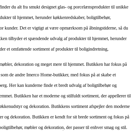
der du alt fra smukt designet glas- og porcelænsprodukter til unikke
dukter til hjemmet, herunder køkkenredskaber, boligtilbehør,
for kunder. Det er vigtigt at være opmærksom på åbningstiderne, så du
kken tilbyder et spændende udvalg af produkter til hjemmet, herunder
r et omfattende sortiment af produkter til boligindretning,
 møbler, dekoration og meget mere til hjemmet. Butikken har fokus på
r som de andre Imerco Home-butikker, med fokus på at skabe et
g. Her kan kunderne finde et bredt udvalg af boligtilbehør og
emmet. Butikken har et moderne og stilfuldt sortiment, der appellerer til
køkkenudstyr og dekoration. Butikkens sortiment afspejler den moderne
r og dekoration. Butikken er kendt for sit brede sortiment og fokus på
oligtilbehør, møbler og dekoration, der passer til enhver smag og stil.