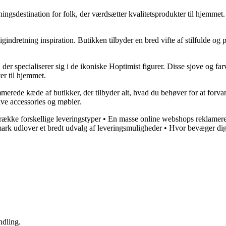
sdestination for folk, der værdsætter kvalitetsprodukter til hjemmet.
etning inspiration. Butikken tilbyder en bred vifte af stilfulde og prak
er specialiserer sig i de ikoniske Hoptimist figurer. Disse sjove og fa
ter til hjemmet.
ede kæde af butikker, der tilbyder alt, hvad du behøver for at forvandl
ive accessories og møbler.
 række forskellige leveringstyper
•
En masse online webshops reklamere
ark udlover et bredt udvalg af leveringsmuligheder
•
Hvor bevæger digi
ndling.