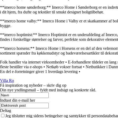
**imerco home sønderborg:** Imerco Home i Sønderborg er en indretning
i dit hjem, fra dufte og tekstiler til smukt designet boligtilbehør.
**imerco home valby:** Imerco Home i Valby er et skatkammer af boligindr
hygge.
**imerco hoptimist:** Imerco Hoptimist er en underafdeling af Imerco, d
findes i forskellige størrelser og farver, perfekte som dekorative elemen
**imerco horsens:** Imerco Home i Horsens er en del af den velrenommer
sortiment spænder fra køkkenudstyr og badeværelsesartikler til dekorat
Folk handler via internet virksomheder
•
E-forhandlere tildeler en lang
fleste bestiller via e-shops
•
Netkøb vokser fortsat
•
Netbutikker i Danm
En del e-forretninger giver 1 hverdags levering
•
Villa Ro
Få inspiration og nyheder – skriv dig op
Din nye yndlingsmail – fyldt med indsigt og konkrete råd.
Indtast din e-mail her
Deltag
Jeg tilslutter mig sidens betingelser og samtykker til persondatabeha