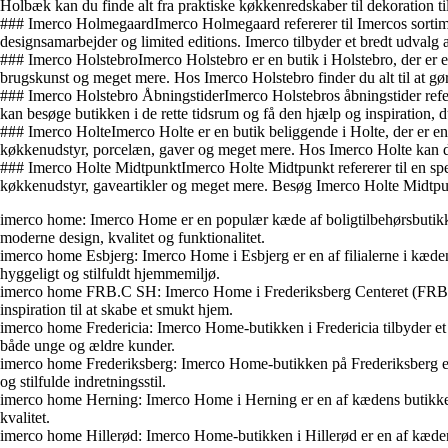
Holbæk kan du finde alt fra praktiske køkkenredskaber til dekoration t
### Imerco HolmegaardImerco Holmegaard refererer til Imercos sortimen
designsamarbejder og limited editions. Imerco tilbyder et bredt udvalg 
### Imerco HolstebroImerco Holstebro er en butik i Holstebro, der er e
brugskunst og meget mere. Hos Imerco Holstebro finder du alt til at gør
### Imerco Holstebro ÅbningstiderImerco Holstebros åbningstider refere
kan besøge butikken i de rette tidsrum og få den hjælp og inspiration, d
### Imerco HolteImerco Holte er en butik beliggende i Holte, der er e
køkkenudstyr, porcelæn, gaver og meget mere. Hos Imerco Holte kan du 
### Imerco Holte MidtpunktImerco Holte Midtpunkt refererer til en spec
køkkenudstyr, gaveartikler og meget mere. Besøg Imerco Holte Midtpunkt
imerco home: Imerco Home er en populær kæde af boligtilbehørsbutikker
moderne design, kvalitet og funktionalitet.
imerco home Esbjerg: Imerco Home i Esbjerg er en af filialerne i kæde
hyggeligt og stilfuldt hjemmemiljø.
imerco home FRB.C SH: Imerco Home i Frederiksberg Centeret (FRB.C) 
inspiration til at skabe et smukt hjem.
imerco home Fredericia: Imerco Home-butikken i Fredericia tilbyder et va
både unge og ældre kunder.
imerco home Frederiksberg: Imerco Home-butikken på Frederiksberg er e
og stilfulde indretningsstil.
imerco home Herning: Imerco Home i Herning er en af kædens butikker, 
kvalitet.
imerco home Hillerød: Imerco Home-butikken i Hillerød er en af kædens fi