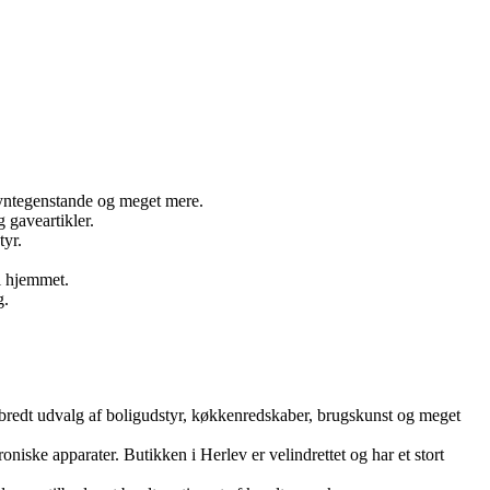
 pyntegenstande og meget mere.
 gaveartikler.
tyr.
l hjemmet.
g.
t bredt udvalg af boligudstyr, køkkenredskaber, brugskunst og meget
niske apparater. Butikken i Herlev er velindrettet og har et stort