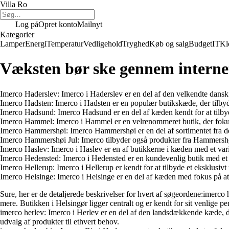
Villa Ro
Log på
Opret konto
Mailnyt
Kategorier
Lamper
Energi
Temperatur
Vedligehold
Tryghed
Køb og salg
Budget
IT
Kl
Væksten bør ske gennem interne
Imerco Haderslev: Imerco i Haderslev er en del af den velkendte dansk d
Imerco Hadsten: Imerco i Hadsten er en populær butikskæde, der tilbyde
Imerco Hadsund: Imerco Hadsund er en del af kæden kendt for at tilbyde
Imerco Hammel: Imerco i Hammel er en velrenommeret butik, der fokusere
Imerco Hammershøi: Imerco Hammershøi er en del af sortimentet fra de
Imerco Hammershøi Jul: Imerco tilbyder også produkter fra Hammershøi-
Imerco Haslev: Imerco i Haslev er en af butikkerne i kæden med et vari
Imerco Hedensted: Imerco i Hedensted er en kundevenlig butik med et s
Imerco Hellerup: Imerco i Hellerup er kendt for at tilbyde et eksklusiv
Imerco Helsinge: Imerco i Helsinge er en del af kæden med fokus på at 
Sure, her er de detaljerede beskrivelser for hvert af søgeordene:imerco
mere. Butikken i Helsingør ligger centralt og er kendt for sit venlige 
imerco herlev: Imerco i Herlev er en del af den landsdækkende kæde, der 
udvalg af produkter til ethvert behov.