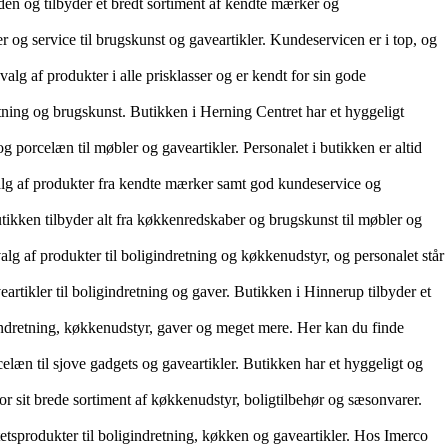
den og tilbyder et bredt sortiment af kendte mærker og
 og service til brugskunst og gaveartikler. Kundeservicen er i top, og
g af produkter i alle prisklasser og er kendt for sin gode
etning og brugskunst. Butikken i Herning Centret har et hyggeligt
g porcelæn til møbler og gaveartikler. Personalet i butikken er altid
dvalg af produkter fra kendte mærker samt god kundeservice og
tikken tilbyder alt fra køkkenredskaber og brugskunst til møbler og
valg af produkter til boligindretning og køkkenudstyr, og personalet står
tikler til boligindretning og gaver. Butikken i Hinnerup tilbyder et
ndretning, køkkenudstyr, gaver og meget mere. Her kan du finde
læn til sjove gadgets og gaveartikler. Butikken har et hyggeligt og
r sit brede sortiment af køkkenudstyr, boligtilbehør og sæsonvarer.
tsprodukter til boligindretning, køkken og gaveartikler. Hos Imerco