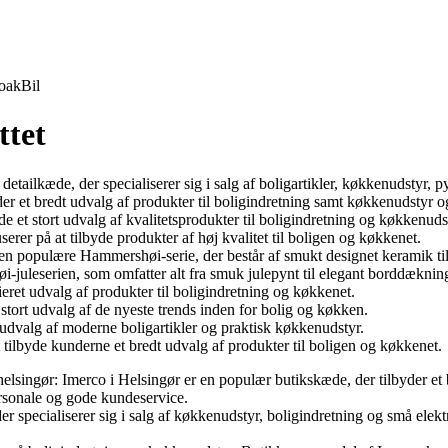
oak
Bil
ttet
etailkæde, der specialiserer sig i salg af boligartikler, køkkenudstyr,
r et bredt udvalg af produkter til boligindretning samt køkkenudstyr og
 et stort udvalg af kvalitetsprodukter til boligindretning og køkkenuds
r på at tilbyde produkter af høj kvalitet til boligen og køkkenet.
n populære Hammershøi-serie, der består af smukt designet keramik ti
juleserien, som omfatter alt fra smuk julepynt til elegant borddæknin
eret udvalg af produkter til boligindretning og køkkenet.
tort udvalg af de nyeste trends inden for bolig og køkken.
t udvalg af moderne boligartikler og praktisk køkkenudstyr.
tilbyde kunderne et bredt udvalg af produkter til boligen og køkkenet.
 helsingør: Imerco i Helsingør er en populær butikskæde, der tilbyder e
personale og gode kundeservice.
specialiserer sig i salg af køkkenudstyr, boligindretning og små elektro