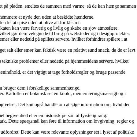
rrangeret på pladen, smeltes de sammen med varme, så de kan hænge sammen
r det nemmere at nyde den uden at beskidte hænderne.
let at spise uden at blive alt for klistret.
lakaten kan være farverig og livlig og skabe en sjov atmosfære.
 hvilket gør dem velegnede til brug på websteder og i designprojekter.
ller nedetid på spillets servere, hvilket forhindrer spillere i at
 salt eller smør kan faktisk være en relativt sund snack, da de er lavt
tekniske problemer eller nedetid på hjemmesidens servere, hvilket
indhold, er det vigtigt at tage forholdsregler og bruge passende
 man bruger dem i forskellige sammenhænge.
ager. Kartoflen er botanisk set en knold, men ernæringsmæssigt og i
isangivelser. Det kan også handle om at søge information om, hvad der
uel begivenhed eller en historisk person af fyrstelig rang.
nmark. Dette spørgsmål kan føre til information om lovgivning, regler og
t udfordret. Dette kan være relevante oplysninger set i lyset af politiske