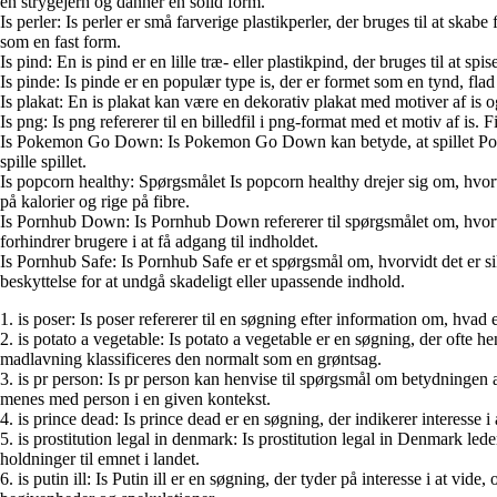
en strygejern og danner en solid form.
Is perler: Is perler er små farverige plastikperler, der bruges til at 
som en fast form.
Is pind: En is pind er en lille træ- eller plastikpind, der bruges til at
Is pinde: Is pinde er en populær type is, der er formet som en tynd, flad 
Is plakat: En is plakat kan være en dekorativ plakat med motiver af is o
Is png: Is png refererer til en billedfil i png-format med et motiv af is
Is Pokemon Go Down: Is Pokemon Go Down kan betyde, at spillet Pokemon 
spille spillet.
Is popcorn healthy: Spørgsmålet Is popcorn healthy drejer sig om, hvorv
på kalorier og rige på fibre.
Is Pornhub Down: Is Pornhub Down refererer til spørgsmålet om, hvorvi
forhindrer brugere i at få adgang til indholdet.
Is Pornhub Safe: Is Pornhub Safe er et spørgsmål om, hvorvidt det er 
beskyttelse for at undgå skadeligt eller upassende indhold.
1. is poser: Is poser refererer til en søgning efter information om, hv
2. is potato a vegetable: Is potato a vegetable er en søgning, der ofte 
madlavning klassificeres den normalt som en grøntsag.
3. is pr person: Is pr person kan henvise til spørgsmål om betydningen a
menes med person i en given kontekst.
4. is prince dead: Is prince dead er en søgning, der indikerer interesse i 
5. is prostitution legal in denmark: Is prostitution legal in Denmark le
holdninger til emnet i landet.
6. is putin ill: Is Putin ill er en søgning, der tyder på interesse i at v