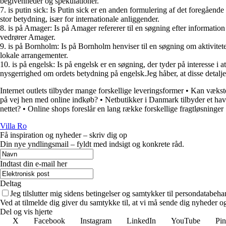
begivenheder og spekulationer.
7. is putin sick: Is Putin sick er en anden formulering af det foregåen
stor betydning, især for internationale anliggender.
8. is på Amager: Is på Amager refererer til en søgning efter informati
vedrører Amager.
9. is på Bornholm: Is på Bornholm henviser til en søgning om aktivitete
lokale arrangementer.
10. is på engelsk: Is på engelsk er en søgning, der tyder på interesse i 
nysgerrighed om ordets betydning på engelsk.Jeg håber, at disse detalje
Internet outlets tilbyder mange forskellige leveringsformer
•
Kan vækste
på vej hen med online indkøb?
•
Netbutikker i Danmark tilbyder et hav
nettet?
•
Online shops foreslår en lang række forskellige fragtløsninger
Villa Ro
Få inspiration og nyheder – skriv dig op
Din nye yndlingsmail – fyldt med indsigt og konkrete råd.
Indtast din e-mail her
Deltag
Jeg tilslutter mig sidens betingelser og samtykker til persondatabeha
Ved at tilmelde dig giver du samtykke til, at vi må sende dig nyheder og
Del og vis hjerte
X
Facebook
Instagram
LinkedIn
YouTube
Pin