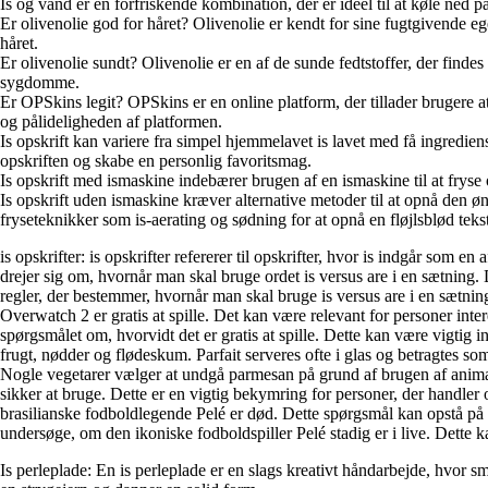
Is og vand er en forfriskende kombination, der er ideel til at køle n
Er olivenolie god for håret? Olivenolie er kendt for sine fugtgivende eg
håret.
Er olivenolie sundt? Olivenolie er en af de sunde fedtstoffer, der find
sygdomme.
Er OPSkins legit? OPSkins er en online platform, der tillader brugere 
og pålideligheden af platformen.
Is opskrift kan variere fra simpel hjemmelavet is lavet med få ingredie
opskriften og skabe en personlig favoritsmag.
Is opskrift med ismaskine indebærer brugen af en ismaskine til at fryse 
Is opskrift uden ismaskine kræver alternative metoder til at opnå den 
fryseteknikker som is-aerating og sødning for at opnå en fløjlsblød tekst
is opskrifter: is opskrifter refererer til opskrifter, hvor is indgår som en
drejer sig om, hvornår man skal bruge ordet is versus are i en sætning. De
regler, der bestemmer, hvornår man skal bruge is versus are i en sætnin
Overwatch 2 er gratis at spille. Det kan være relevant for personer interes
spørgsmålet om, hvorvidt det er gratis at spille. Dette kan være vigtig info
frugt, nødder og flødeskum. Parfait serveres ofte i glas og betragtes s
Nogle vegetarer vælger at undgå parmesan på grund af brugen af animals
sikker at bruge. Dette er en vigtig bekymring for personer, der handler 
brasilianske fodboldlegende Pelé er død. Dette spørgsmål kan opstå på gr
undersøge, om den ikoniske fodboldspiller Pelé stadig er i live. Dette k
Is perleplade: En is perleplade er en slags kreativt håndarbejde, hvor sm