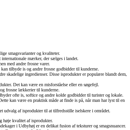
lige smagsvarianter og kvaliteter.
internationale mærker, der sælges i landet.
men med andre frosne varer.
kan tilbyde is og andre frosne godbidder til kunderne.
 andre skadelige ingredienser. Disse isprodukter er populære blandt dem,
kter. Det kan være en misforståelse eller en søgefejl.
 og frosne lækkerier til kunderne.
der ofte is, softice og andre kolde godbidder til turister og lokale.
Dette kan være en praktisk måde at finde is på, når man har lyst til en
dvalg af isprodukter til at tilfredsstille iselskere i området.
 høje kvalitet af isprodukter.
ekager i Udbyhøj er en delikat fusion af teksturer og smagsnuancer.