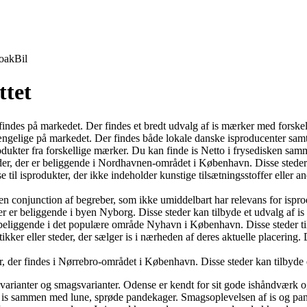
oak
Bil
ttet
r findes på markedet. Der findes et bredt udvalg af is mærker med forskel
ngelige på markedet. Der findes både lokale danske isproducenter samt 
dukter fra forskellige mærker. Du kan finde is Netto i frysedisken sam
der, der er beliggende i Nordhavnen-området i København. Disse steder 
ise til isprodukter, der ikke indeholder kunstige tilsætningsstoffer eller
 conjunction af begreber, som ikke umiddelbart har relevans for isprodu
er er beliggende i byen Nyborg. Disse steder kan tilbyde et udvalg af is
 beliggende i det populære område Nyhavn i København. Disse steder tilby
kker eller steder, der sælger is i nærheden af deres aktuelle placering. 
, der findes i Nørrebro-området i København. Disse steder kan tilbyde et u
varianter og smagsvarianter. Odense er kendt for sit gode ishåndværk og
 is sammen med lune, sprøde pandekager. Smagsoplevelsen af is og pand