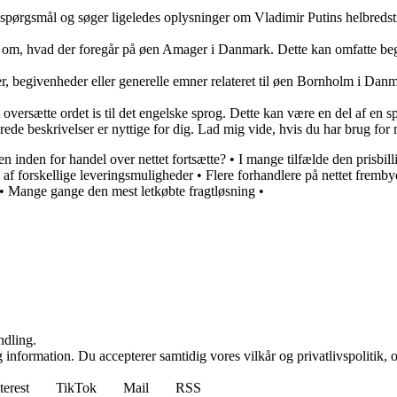
de spørgsmål og søger ligeledes oplysninger om Vladimir Putins helbredst
on om, hvad der foregår på øen Amager i Danmark. Dette kan omfatte beg
r, begivenheder eller generelle emner relateret til øen Bornholm i Danm
at oversætte ordet is til det engelske sprog. Dette kan være en del af en
rede beskrivelser er nyttige for dig. Lad mig vide, hvis du har brug fo
n inden for handel over nettet fortsætte?
•
I mange tilfælde den prisbill
 af forskellige leveringsmuligheder
•
Flere forhandlere på nettet fremby
•
Mange gange den mest letkøbte fragtløsning
•
ndling.
 information. Du accepterer samtidig vores vilkår og privatlivspolitik, 
terest
TikTok
Mail
RSS