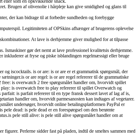
ert eller som en opkvikkende snack.
ret. Brugen af olivenolie i hårpleje kan give smidighed og glans til
anter, der kan bidrage til at forbedre sundheden og forebygge
computerspil. Legitimiteten af OPSkins afhænger af brugerens oplevelse
skombinationer. At lave is derhjemme giver mulighed for at tilpasse
ns. Ismaskiner gør det nemt at lave professionel kvalitetsis derhjemme.
r inkluderer at fryse og piske isblandingen regelmæssigt eller bruge
rter og iscocktails. is or are: is or are er et grammatisk spørgsmål, der
sætninger.is or are regel: is or are regel refererer til de grammatiske
 free: is overwatch 2 free spørgsmålet handler om, hvorvidt spillet
o play: is overwatch free to play refererer til spillet Overwatch og
fait: is parfait refererer til en type fransk dessert lavet af lag af is,
egetarian handler om, hvorvidt parmesanosten kan indtages af vegetarer.
gsmålet undersøger, hvorvidt online betalingsplatformen PayPal er
.is pele dead: is pele dead er en forespørgsel om den berømte
is pele still alive: is pele still alive spørgsmålet handler om at
ler figurer. Perlerne sidder fast på pladen, indtil de smeltes sammen med