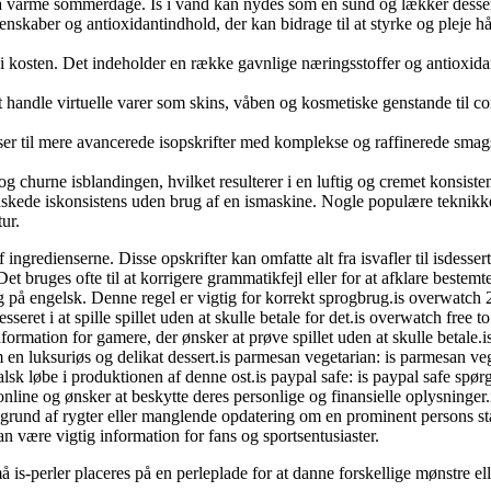
ed på varme sommerdage. Is i vand kan nydes som en sund og lækker dess
enskaber og antioxidantindhold, der kan bidrage til at styrke og pleje hå
es i kosten. Det indeholder en række gavnlige næringsstoffer og antioxid
at handle virtuelle varer som skins, våben og kosmetiske genstande til 
nser til mere avancerede isopskrifter med komplekse og raffinerede smag
og churne isblandingen, hvilket resulterer i en luftig og cremet konsiste
ønskede iskonsistens uden brug af en ismaskine. Nogle populære teknikke
ur.
 af ingredienserne. Disse opskrifter kan omfatte alt fra isvafler til isdesse
t bruges ofte til at korrigere grammatikfejl eller for at afklare bestemte 
g på engelsk. Denne regel er vigtig for korrekt sprogbrug.is overwatch 2
seret i at spille spillet uden at skulle betale for det.is overwatch free t
rmation for gamere, der ønsker at prøve spillet uden at skulle betale.is par
om en luksuriøs og delikat dessert.is parmesan vegetarian: is parmesan v
k løbe i produktionen af denne ost.is paypal safe: is paypal safe spør
online og ønsker at beskytte deres personlige og finansielle oplysninger
und af rygter eller manglende opdatering om en prominent persons status.
an være vigtig information for fans og sportsentusiaster.
å is-perler placeres på en perleplade for at danne forskellige mønstre el