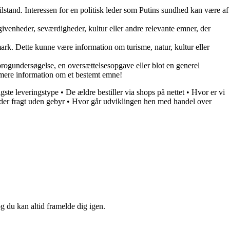
ilstand. Interessen for en politisk leder som Putins sundhed kan være af
ivenheder, seværdigheder, kultur eller andre relevante emner, der
ark. Dette kunne være information om turisme, natur, kultur eller
 sprogundersøgelse, en oversættelsesopgave eller blot en generel
r mere information om et bestemt emne!
igste leveringstype
•
De ældre bestiller via shops på nettet
•
Hvor er vi
der fragt uden gebyr
•
Hvor går udviklingen hen med handel over
og du kan altid framelde dig igen.