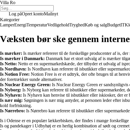
Villa Ro
Log på
Opret konto
Mailnyt
Kategorier
Lamper
Energi
Temperatur
Vedligehold
Tryghed
Køb og salg
Budget
IT
Kl
Væksten bør ske gennem interne
Is mærker:
Is mærker refererer til de forskellige producenter af is, de
Is mærker i Danmark:
Danmark har et stort udvalg af is mærker tilgæ
Is Netto:
Netto er en supermarkedskæde, der tilbyder et udvalg af ispro
Is Nordhavn:
Is Nordhavn kan referere til isbutikker eller supermarke
Is Notion Free:
Notion Free is er et udtryk, der ofte bruges til at henv
der foretrækker sunde alternativer.
Is Nuclear Energy Green:
Is Nuclear Energy Green er sandsynligvis en
Is Nyborg:
Is Nyborg kan referere til isbutikker eller supermarkeder, d
Is Nyhavn:
Is Nyhavn kan henvise til isbutikker eller iskiosker, der er
Is nær mig:
Søgningen is nær mig antyder, at personen leder efter isbuti
kold forfriskning.
Is Nørrebro:
Is Nørrebro kan referere til isbutikker eller supermarkeder
Is i Odense er en populær lækkerbisken, der findes i mange forskellige 
Is og pandekager i Udbyhøj er en herlig kombination af sødt og cremet