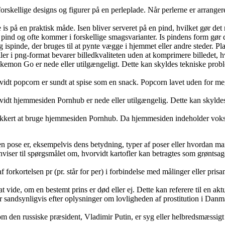
skabe forskellige designs og figurer på en perleplade. Når perlerne er a
 spise is på en praktisk måde. Isen bliver serveret på en pind, hvilket gø
pind og ofte kommer i forskellige smagsvarianter. Is pindens form gør den 
g ispinde, der bruges til at pynte vægge i hjemmet eller andre steder. P
. Filer i png-format bevarer billedkvaliteten uden at komprimere billedet,
Go er nede eller utilgængeligt. Dette kan skyldes tekniske problemer e
idt popcorn er sundt at spise som en snack. Popcorn lavet uden for meget
dt hjemmesiden Pornhub er nede eller utilgængelig. Dette kan skyldes 
sikkert at bruge hjemmesiden Pornhub. Da hjemmesiden indeholder voksen
ad en pose er, eksempelvis dens betydning, typer af poser eller hvordan
henviser til spørgsmålet om, hvorvidt kartofler kan betragtes som grønts
f forkortelsen pr (pr. står for per) i forbindelse med målinger eller pr
at vide, om en bestemt prins er død eller ej. Dette kan referere til en akt
der sandsynligvis efter oplysninger om lovligheden af ​​prostitution i Da
ide, om den russiske præsident, Vladimir Putin, er syg eller helbredsmæssig