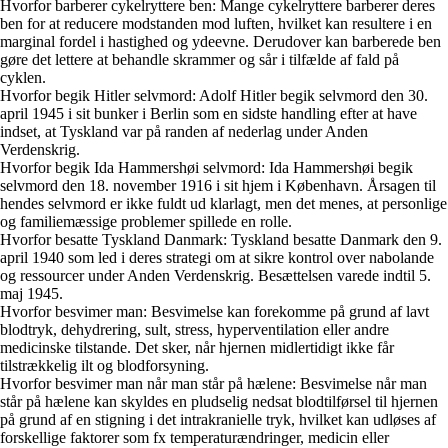
Hvorfor barberer cykelryttere ben: Mange cykelryttere barberer deres
ben for at reducere modstanden mod luften, hvilket kan resultere i en
marginal fordel i hastighed og ydeevne. Derudover kan barberede ben
gøre det lettere at behandle skrammer og sår i tilfælde af fald på
cyklen.
Hvorfor begik Hitler selvmord: Adolf Hitler begik selvmord den 30.
april 1945 i sit bunker i Berlin som en sidste handling efter at have
indset, at Tyskland var på randen af nederlag under Anden
Verdenskrig.
Hvorfor begik Ida Hammershøi selvmord: Ida Hammershøi begik
selvmord den 18. november 1916 i sit hjem i København. Årsagen til
hendes selvmord er ikke fuldt ud klarlagt, men det menes, at personlige
og familiemæssige problemer spillede en rolle.
Hvorfor besatte Tyskland Danmark: Tyskland besatte Danmark den 9.
april 1940 som led i deres strategi om at sikre kontrol over nabolande
og ressourcer under Anden Verdenskrig. Besættelsen varede indtil 5.
maj 1945.
Hvorfor besvimer man: Besvimelse kan forekomme på grund af lavt
blodtryk, dehydrering, sult, stress, hyperventilation eller andre
medicinske tilstande. Det sker, når hjernen midlertidigt ikke får
tilstrækkelig ilt og blodforsyning.
Hvorfor besvimer man når man står på hælene: Besvimelse når man
står på hælene kan skyldes en pludselig nedsat blodtilførsel til hjernen
på grund af en stigning i det intrakranielle tryk, hvilket kan udløses af
forskellige faktorer som fx temperaturændringer, medicin eller