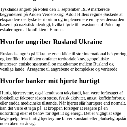
Tysklands angreb på Polen den 1. september 1939 markerede
begyndelsen på Anden Verdenskrig. Adolf Hitlers regime ønskede at
ekspandere det tyske territorium og implementere en ny verdensorden
baseret på nazistisk ideologi, hvilket førte til invasionen af Polen og
eskaleringen af konflikten i Europa.
Hvorfor angriber Rusland Ukraine
Ruslands angreb på Ukraine er en kilde til stor international bekymring
og konflikt. Konflikten omfatter territoriale krav, geopolitiske
interesser, etniske spørgsmål og magtkampe mellem Rusland og
vestlige lande. Årsagerne til angrebene er komplekse og varierede.
Hvorfor banker mit hjerte hurtigt
Hurtig hjerterytme, også kendt som takykardi, kan være forårsaget af
forskellige faktorer såsom stress, fysisk aktivitet, angst, koffeinforbrug
eller endda medicinske tilstande. Når hjertet slår hurtigere end normalt,
kan det være et tegn på, at kroppen forsøger at reagere på en
udfordring eller et behov for øget ilt og energi. Det er vigtigt at søge
lægehjælp, hvis hurtig hjerterytme bliver konstant eller pludselig opstår
uden åbenbar årsag.