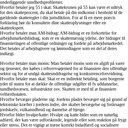
underliggende sundhedsproblemer.
Hvorfor betaler jeg 55 i skat: Skattekronen på 55 kan være et udtryk
for den skatteprocent, du skal betale på din indkomst i henhold til de
gældende skatteregler i din jurisdiktion. For at få en mere præcis
forklaring bør du konsultere dine skatteoplysninger eller en
skatteekspert.
Hvorfor betaler man AM-bidrag: AM-bidrag er en forkortelse for
arbejdsmarkedsbidrag, som er en skattemæssig ydelse, der bidrager til
finansieringen af offentlige ordninger og fordele på arbejdsmarkedet.
Det betales af arbejdsgivere og lønmodtagere som en del af deres
indtægt.
Hvorfor betaler man moms: Man betaler moms som en afgift på varer
og tjenester, der købes i erhvervsøjemed for at finansiere den offentlige
sektor og for at undgå skatteunddragelse og konkurrenceforvridning.
Hvorfor betaler man skat: Skat er en indirekte betaling, som borgerne
yder til staten for at dække de offentlige udgifter til fx uddannelse,
sundhedsvæsen, infrastruktur osv. Skatten er med til at finansiere
velfærdsstaten.
Hvorfor bevæger pladerne sig: Jordens plader bevæger sig på grund af
tektoniske kræfter i jordens indre, der skaber bevægelse og forårsager
jordskælv, vulkanudbrud og dannelse af bjerge.
Hvorfor bider hvalpe/katte: Hvalpe og katte bider som en naturlig
adfærd, der kan være udforskende, legende eller som reaktion på frygt
eller stress. Det er vigtigt at træne korrekt bidadfærd og socialisere