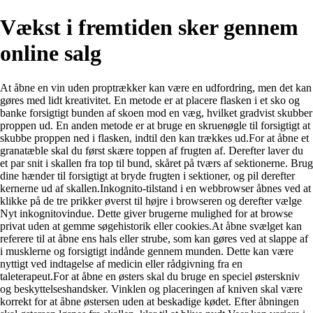
Vækst i fremtiden sker gennem
online salg
At åbne en vin uden proptrækker kan være en udfordring, men det kan
gøres med lidt kreativitet. En metode er at placere flasken i et sko og
banke forsigtigt bunden af skoen mod en væg, hvilket gradvist skubber
proppen ud. En anden metode er at bruge en skruenøgle til forsigtigt at
skubbe proppen ned i flasken, indtil den kan trækkes ud.
For at åbne et
granatæble skal du først skære toppen af ​​frugten af. Derefter laver du
et par snit i skallen fra top til bund, skåret på tværs af sektionerne. Brug
dine hænder til forsigtigt at bryde frugten i sektioner, og pil derefter
kernerne ud af skallen.
Inkognito-tilstand i en webbrowser åbnes ved at
klikke på de tre prikker øverst til højre i browseren og derefter vælge
Nyt inkognitovindue. Dette giver brugerne mulighed for at browse
privat uden at gemme søgehistorik eller cookies.
At åbne svælget kan
referere til at åbne ens hals eller strube, som kan gøres ved at slappe af
i musklerne og forsigtigt indånde gennem munden. Dette kan være
nyttigt ved indtagelse af medicin eller rådgivning fra en
taleterapeut.
For at åbne en østers skal du bruge en speciel østerskniv
og beskyttelseshandsker. Vinklen og placeringen af kniven skal være
korrekt for at åbne østersen uden at beskadige kødet. Efter åbningen