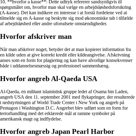
10. **hvorfor a kasse**: Dette udtryk refererer sandsynligvis til
spørgsmålet om, hvorfor man skal vælge en arbejdsløshedsforsikring
(A-kasse). Det kan indikere en interesse i at forstå fordelene ved at
tilmelde sig en A-kasse og beskytte sig mod økonomiske tab i tilfælde
af arbejdsløshed eller andre uforudsete omstændigheder.
Hvorfor afskriver man
Når man afskriver noget, betyder det at man kopierer information fra
en kilde uden at give korrekt kredit eller kildeangivelse. Afskrivning
anses som en form for plagiering og kan have alvorlige konsekvenser
både i uddannelsesmæssig og professionel sammenhæng.
Hvorfor angreb Al-Qaeda USA
Al-Qaeda, en militant islamistisk gruppe ledet af Osama bin Laden,
angreb USA den 11. september 2001 med flykapringer, der resulterede
i nedstyrtningen af World Trade Center i New York og angreb på
Pentagon i Washington D.C. Angrebet blev udført som en form for
terrorhandling med det erklærede mål at ramme symboler på
amerikansk magt og indflydelse.
Hvorfor angreb Japan Pearl Harbor