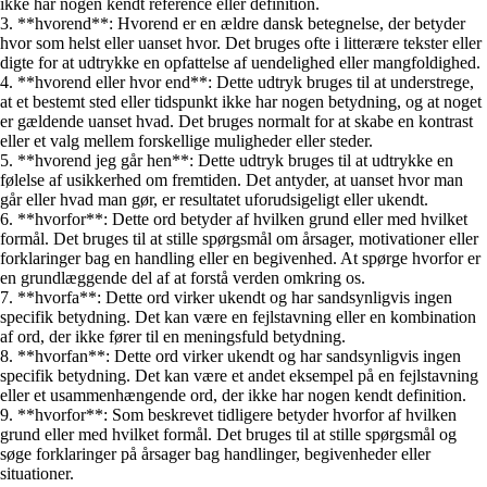
ikke har nogen kendt reference eller definition.
3. **hvorend**: Hvorend er en ældre dansk betegnelse, der betyder
hvor som helst eller uanset hvor. Det bruges ofte i litterære tekster eller
digte for at udtrykke en opfattelse af uendelighed eller mangfoldighed.
4. **hvorend eller hvor end**: Dette udtryk bruges til at understrege,
at et bestemt sted eller tidspunkt ikke har nogen betydning, og at noget
er gældende uanset hvad. Det bruges normalt for at skabe en kontrast
eller et valg mellem forskellige muligheder eller steder.
5. **hvorend jeg går hen**: Dette udtryk bruges til at udtrykke en
følelse af usikkerhed om fremtiden. Det antyder, at uanset hvor man
går eller hvad man gør, er resultatet uforudsigeligt eller ukendt.
6. **hvorfor**: Dette ord betyder af hvilken grund eller med hvilket
formål. Det bruges til at stille spørgsmål om årsager, motivationer eller
forklaringer bag en handling eller en begivenhed. At spørge hvorfor er
en grundlæggende del af at forstå verden omkring os.
7. **hvorfa**: Dette ord virker ukendt og har sandsynligvis ingen
specifik betydning. Det kan være en fejlstavning eller en kombination
af ord, der ikke fører til en meningsfuld betydning.
8. **hvorfan**: Dette ord virker ukendt og har sandsynligvis ingen
specifik betydning. Det kan være et andet eksempel på en fejlstavning
eller et usammenhængende ord, der ikke har nogen kendt definition.
9. **hvorfor**: Som beskrevet tidligere betyder hvorfor af hvilken
grund eller med hvilket formål. Det bruges til at stille spørgsmål og
søge forklaringer på årsager bag handlinger, begivenheder eller
situationer.