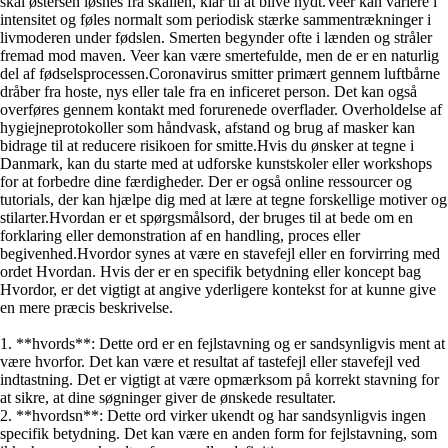
skal østersen løsnes fra skallen, klar til at blive nydt.
Veer kan variere i
intensitet og føles normalt som periodisk stærke sammentrækninger i
livmoderen under fødslen. Smerten begynder ofte i lænden og stråler
fremad mod maven. Veer kan være smertefulde, men de er en naturlig
del af fødselsprocessen.
Coronavirus smitter primært gennem luftbårne
dråber fra hoste, nys eller tale fra en inficeret person. Det kan også
overføres gennem kontakt med forurenede overflader. Overholdelse af
hygiejneprotokoller som håndvask, afstand og brug af masker kan
bidrage til at reducere risikoen for smitte.
Hvis du ønsker at tegne i
Danmark, kan du starte med at udforske kunstskoler eller workshops
for at forbedre dine færdigheder. Der er også online ressourcer og
tutorials, der kan hjælpe dig med at lære at tegne forskellige motiver og
stilarter.
Hvordan er et spørgsmålsord, der bruges til at bede om en
forklaring eller demonstration af en handling, proces eller
begivenhed.
Hvordor synes at være en stavefejl eller en forvirring med
ordet Hvordan. Hvis der er en specifik betydning eller koncept bag
Hvordor, er det vigtigt at angive yderligere kontekst for at kunne give
en mere præcis beskrivelse.
1. **hvords**: Dette ord er en fejlstavning og er sandsynligvis ment at
være hvorfor. Det kan være et resultat af tastefejl eller stavefejl ved
indtastning. Det er vigtigt at være opmærksom på korrekt stavning for
at sikre, at dine søgninger giver de ønskede resultater.
2. **hvordsn**: Dette ord virker ukendt og har sandsynligvis ingen
specifik betydning. Det kan være en anden form for fejlstavning, som