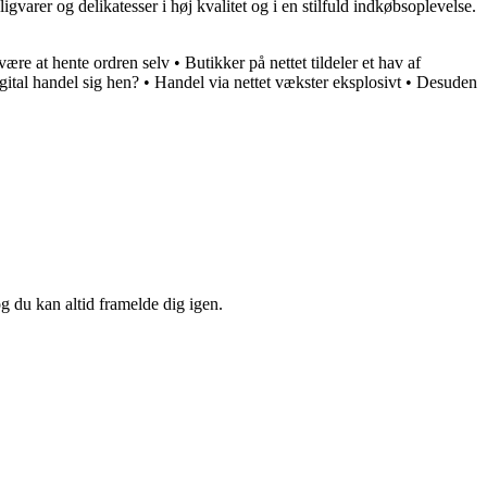
er og delikatesser i høj kvalitet og i en stilfuld indkøbsoplevelse.
være at hente ordren selv
•
Butikker på nettet tildeler et hav af
ital handel sig hen?
•
Handel via nettet vækster eksplosivt
•
Desuden
og du kan altid framelde dig igen.