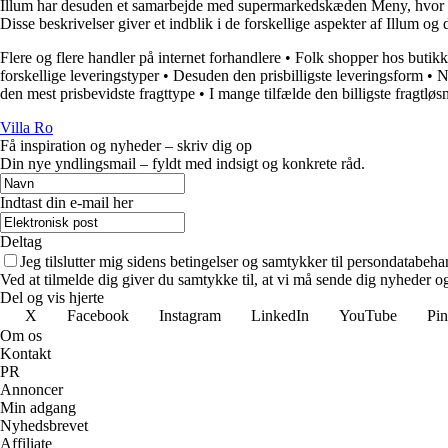
Illum har desuden et samarbejde med supermarkedskæden Meny, hvor Meny
Disse beskrivelser giver et indblik i de forskellige aspekter af Illum og 
Flere og flere handler på internet forhandlere
•
Folk shopper hos butikke
forskellige leveringstyper
•
Desuden den prisbilligste leveringsform
•
N
den mest prisbevidste fragttype
•
I mange tilfælde den billigste fragtløs
Villa Ro
Få inspiration og nyheder – skriv dig op
Din nye yndlingsmail – fyldt med indsigt og konkrete råd.
Indtast din e-mail her
Deltag
Jeg tilslutter mig sidens betingelser og samtykker til persondatabeha
Ved at tilmelde dig giver du samtykke til, at vi må sende dig nyheder og
Del og vis hjerte
X
Facebook
Instagram
LinkedIn
YouTube
Pin
Om os
Kontakt
PR
Annoncer
Min adgang
Nyhedsbrevet
Affiliate