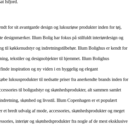
t Isfjord.
dt for sit avantgarde design og luksuriøse produkter inden for tøj,
ndte designmærker. Illum Bolig har fokus på stilfuldt interiørdesign og
ng til køkkenudstyr og indretningstilbehør. Illum Bolighus er kendt for
ng, tekstiler og designobjekter til hjemmet. Illum Bolighus
 finde inspiration og ny viden i en hyggelig og elegant
købe luksusprodukter til nedsatte priser fra anerkendte brands inden for
cessories til boligudstyr og skønhedsprodukter, alt sammen samlet
indretning, skønhed og livsstil. Illum Copenhagen er et populært
der et bredt udvalg af mode, accessories, skønhedsprodukter og meget
essories, interiør og skønhedsprodukter fra nogle af de mest eksklusive