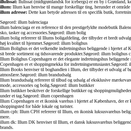
illulissat:
Ilulissat (midtgrønlandsk for icebergs) er en by i Grønland, 
illum:
Illum kan henvise til mange forskellige ting, herunder et område i
illum adresse:
Dette kan betyde adressen til en specifik butik, forretn
Søgeord: illum balenciaga
illum balenciaga er en reference til den prestigefyldte modebutik Balen
sko, tasker og accessories.Søgeord: illum bolig
illum bolig refererer til Illums boligafdeling, der tilbyder et bredt udv
høj kvalitet til hjemmet.Søgeord: illum bolighus
Illum Bolighus er det velkendte indretningshus beliggende i hjertet af 
sit brede sortiment og tidssvarende produkter.Søgeord: illum bolighus
Illum Bolighus Copenhagen er det elegante indretningshus beliggende mi
Copenhagen er et shoppingmekka for indretningsentusiaster.Søgeord: 
Illum Books henviser til boghandlen i Illum, der tilbyder et udvalg af bø
atmosfære.Søgeord: illum brandudsalg
Illum brandudsalg refererer til tilbud og udsalg af eksklusive mærkevare
mode, accessories og bolig.Søgeord: illum butikker
Illum butikker beskriver de forskellige butikker og shoppingmulighede
under et tag.Søgeord: illum copenhagen
Illum Copenhagen er et ikonisk varehus i hjertet af København, der er k
shoppingsted for både lokale og turister.
illum cph: Illum CPH refererer til Illum, en ikonisk luksusvarehus bel
mere.
illum dk: Illum DK henviser til Illum, et dansk luksusvarehus beliggend
brands.