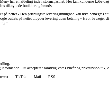
 har en afdeling inde i stormagasinet. Her kan kunderne købe dagligvar
dets tilknyttede butikker og brands.
r på nettet
•
Den prisbilligste leveringsmulighed kan ikke benægtes at 
ogle outlets på nettet tilbyder levering uden betaling
•
Hvor bevæger dig
ning
•
ndling.
 information. Du accepterer samtidig vores vilkår og privatlivspolitik, 
terest
TikTok
Mail
RSS