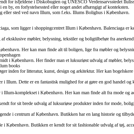
kendt for isfjeldene i Diskobugten og UNESCO Verdensarvsstedet Ilulissa
 en by, en forlystelsessted eller noget andet afhængigt af konteksten.
ing eller sted ved navn Illum, som f.eks. Illums Bolighus i København.
ciaga, som ligger i shoppingcentret Illum i København. Balenciaga er ken
alg af eksklusive møbler, belysning, tekstiler og boligtilbehør fra anerke
København. Her kan man finde alt til boligen, lige fra møbler og belysni
 copenhagen
dt i København. Her finder man et luksuriøst udvalg af møbler, belysni
illum books
ger inden for litteratur, kunst, design og arkitektur. Her kan bogelskere
r i Illum. Dette er en fantastisk mulighed for at gøre en god handel og 
r i Illum-komplekset i København. Her kan man finde alt fra mode og ac
endt for sit brede udvalg af luksuriøse produkter inden for mode, bolig
iggende i centrum af København. Butikken har en lang historie og tilby
e i København. Butikken er kendt for sit fashionable udvalg af tøj, acc