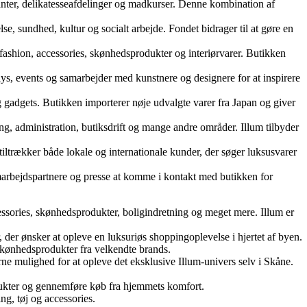
ranter, delikatesseafdelinger og madkurser. Denne kombination af
se, sundhed, kultur og socialt arbejde. Fondet bidrager til at gøre en
 fashion, accessories, skønhedsprodukter og interiørvarer. Butikken
lays, events og samarbejder med kunstnere og designere for at inspirere
 og gadgets. Butikken importerer nøje udvalgte varer fra Japan og giver
ng, administration, butiksdrift og mange andre områder. Illum tilbyder
tiltrækker både lokale og internationale kunder, der søger luksusvarer
amarbejdspartnere og presse at komme i kontakt med butikken for
ssories, skønhedsprodukter, boligindretning og meget mere. Illum er
der ønsker at opleve en luksuriøs shoppingoplevelse i hjertet af byen.
 skønhedsprodukter fra velkendte brands.
ne mulighed for at opleve det eksklusive Illum-univers selv i Skåne.
dukter og gennemføre køb fra hjemmets komfort.
ng, tøj og accessories.