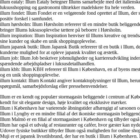
illum eataly: Illum Eataly betegner Illums samarbejde med det italiensk
luksusshopping og gastronomi tiltrækker madelskere fra hele verden.
illum fondet: Illum Fondet er en velgørende fond oprettet af Illum, der 
positiv forskel i samfundet.
illum hørsholm: Illum Hørsholm refererer til en mindre butik beliggende
bringer Illums luksusoplevelse tættere på beboere i Hørsholm.
illum inspiration: Illum Inspiration henviser til Illums kreative og tre
sine kunder og skabe en unik shoppingoplevelse.
illum japansk butik: Illum Japansk Butik refererer til en butik i Illum, 
kunderne mulighed for at opleve japansk kvalitet og æstetik.
illum job: Illum Job beskriver jobmuligheder og karriereudvikling inden
spændende arbejdspladser i luksusdetailhandlen.
illum kbh: Illum KBH refererer til Illum i København, en af byens mest 
og en unik shoppingoplevelse.
illum kontakt: Illum Kontakt angiver kontaktoplysninger til Illum, he
spørgsmål, samarbejdsforslag eller pressehenvendelser.
Illum er en kendt og populær stormagasin beliggende i centrum af Købe
kendt for sit elegante design, høje kvalitet og eksklusive mærker.
Illum i København har varierende åbningstider afhængigt af sæsonen og h
Illum i Lyngby er en mindre filial af det ikoniske stormagasin beligge
Illum Malmö er en filial af stormagasinet i København og tilbyder også
Illum har også et udvalg af restauranter og caféer, hvor gæster kan nyde
Udover fysiske butikker tilbyder Illum også muligheden for online sh
Muji er et japansk livsstilsbrand, der har en butik i Illum i København. 