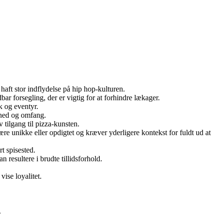
aft stor indflydelse på hip hop-kulturen.
r forsegling, der er vigtig for at forhindre lækager.
ik og eventyr.
ighed og omfang.
 tilgang til pizza-kunsten.
ære unikke eller opdigtet og kræver yderligere kontekst for fuldt ud at
rt spisested.
 resultere i brudte tillidsforhold.
vise loyalitet.
.