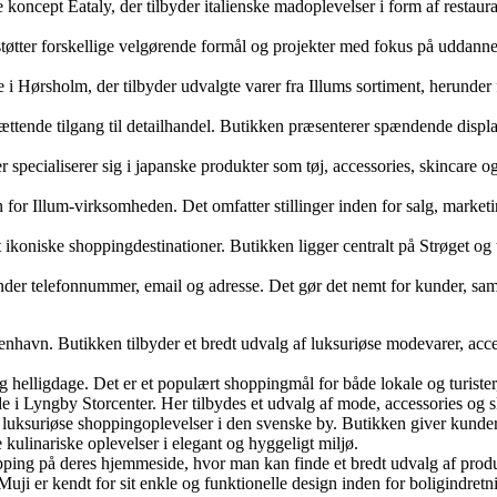
e koncept Eataly, der tilbyder italienske madoplevelser i form af restau
støtter forskellige velgørende formål og projekter med fokus på uddannel
 i Hørsholm, der tilbyder udvalgte varer fra Illums sortiment, herunder
ndsættende tilgang til detailhandel. Butikken præsenterer spændende disp
der specialiserer sig i japanske produkter som tøj, accessories, skincare
 for Illum-virksomheden. Det omfatter stillinger inden for salg, marketi
ikoniske shoppingdestinationer. Butikken ligger centralt på Strøget og 
runder telefonnummer, email og adresse. Det gør det nemt for kunder, s
nhavn. Butikken tilbyder et bredt udvalg af luksuriøse modevarer, acce
elligdage. Det er et populært shoppingmål for både lokale og turister, 
nde i Lyngby Storcenter. Her tilbydes et udvalg af mode, accessories og
 luksuriøse shoppingoplevelser i den svenske by. Butikken giver kunder
 kulinariske oplevelser i elegant og hyggeligt miljø.
opping på deres hjemmeside, hvor man kan finde et bredt udvalg af pro
Muji er kendt for sit enkle og funktionelle design inden for boligindretni