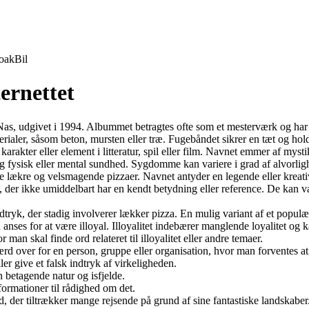
oak
Bil
ernettet
Nas, udgivet i 1994. Albummet betragtes ofte som et mesterværk og har h
aler, såsom beton, mursten eller træ. Fugebåndet sikrer en tæt og holdba
 karakter eller element i litteratur, spil eller film. Navnet emmer af myst
rlig fysisk eller mental sundhed. Sygdomme kan variere i grad af alvorl
ave lækre og velsmagende pizzaer. Navnet antyder en legende eller kreativ
yk, der ikke umiddelbart har en kendt betydning eller reference. De kan v
 udtryk, der stadig involverer lækker pizza. En mulig variant af et populæ
ses for at være illoyal. Illoyalitet indebærer manglende loyalitet og kan
an skal finde ord relateret til illoyalitet eller andre temaer.
færd over for en person, gruppe eller organisation, hvor man forventes at 
ler give et falsk indtryk af virkeligheden.
in betagende natur og isfjelde.
ormationer til rådighed om det.
nd, der tiltrækker mange rejsende på grund af sine fantastiske landskaber