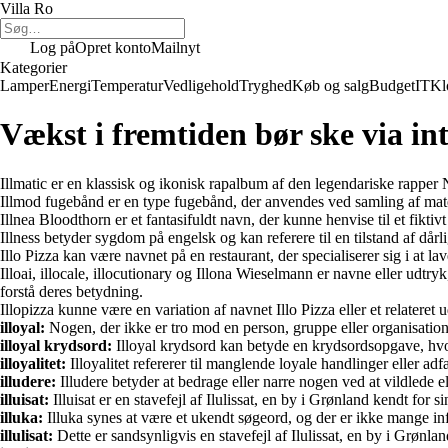
Villa Ro
Log på
Opret konto
Mailnyt
Kategorier
Lamper
Energi
Temperatur
Vedligehold
Tryghed
Køb og salg
Budget
IT
Kl
Vækst i fremtiden bør ske via int
Illmatic er en klassisk og ikonisk rapalbum af den legendariske rapper 
Illmod fugebånd er en type fugebånd, der anvendes ved samling af materi
Illnea Bloodthorn er et fantasifuldt navn, der kunne henvise til et fiktivt
Illness betyder sygdom på engelsk og kan referere til en tilstand af då
Illo Pizza kan være navnet på en restaurant, der specialiserer sig i at l
Illoai, illocale, illocutionary og Illona Wieselmann er navne eller udtr
forstå deres betydning.
Illopizza kunne være en variation af navnet Illo Pizza eller et relateret
illoyal:
Nogen, der ikke er tro mod en person, gruppe eller organisation an
illoyal krydsord:
Illoyal krydsord kan betyde en krydsordsopgave, hvor m
illoyalitet:
Illoyalitet refererer til manglende loyale handlinger eller ad
illudere:
Illudere betyder at bedrage eller narre nogen ved at vildlede el
illuisat:
Illuisat er en stavefejl af Ilulissat, en by i Grønland kendt for s
illuka:
Illuka synes at være et ukendt søgeord, og der er ikke mange inf
illulisat:
Dette er sandsynligvis en stavefejl af Ilulissat, en by i Grønla