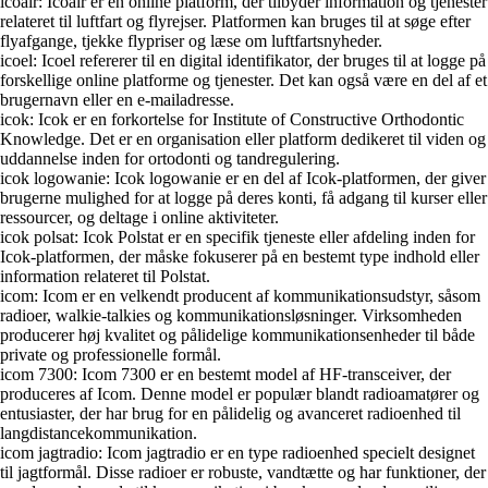
icoair: Icoair er en online platform, der tilbyder information og tjenester
relateret til luftfart og flyrejser. Platformen kan bruges til at søge efter
flyafgange, tjekke flypriser og læse om luftfartsnyheder.
icoel: Icoel refererer til en digital identifikator, der bruges til at logge på
forskellige online platforme og tjenester. Det kan også være en del af et
brugernavn eller en e-mailadresse.
icok: Icok er en forkortelse for Institute of Constructive Orthodontic
Knowledge. Det er en organisation eller platform dedikeret til viden og
uddannelse inden for ortodonti og tandregulering.
icok logowanie: Icok logowanie er en del af Icok-platformen, der giver
brugerne mulighed for at logge på deres konti, få adgang til kurser eller
ressourcer, og deltage i online aktiviteter.
icok polsat: Icok Polstat er en specifik tjeneste eller afdeling inden for
Icok-platformen, der måske fokuserer på en bestemt type indhold eller
information relateret til Polstat.
icom: Icom er en velkendt producent af kommunikationsudstyr, såsom
radioer, walkie-talkies og kommunikationsløsninger. Virksomheden
producerer høj kvalitet og pålidelige kommunikationsenheder til både
private og professionelle formål.
icom 7300: Icom 7300 er en bestemt model af HF-transceiver, der
produceres af Icom. Denne model er populær blandt radioamatører og
entusiaster, der har brug for en pålidelig og avanceret radioenhed til
langdistancekommunikation.
icom jagtradio: Icom jagtradio er en type radioenhed specielt designet
til jagtformål. Disse radioer er robuste, vandtætte og har funktioner, der