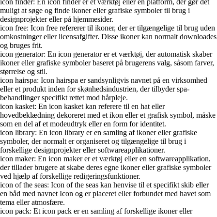
icon finder: En icon finder er et værktøj eller en platform, der gør det
muligt at søge og finde ikoner eller grafiske symboler til brug i
designprojekter eller på hjemmesider.
icon free: Icon free refererer til ikoner, der er tilgængelige til brug uden
omkostninger eller licensafgifter. Disse ikoner kan normalt downloades
og bruges frit.
icon generator: En icon generator er et værktøj, der automatisk skaber
ikoner eller grafiske symboler baseret på brugerens valg, såsom farver,
størrelse og stil.
icon hairspa: Icon hairspa er sandsynligvis navnet på en virksomhed
eller et produkt inden for skønhedsindustrien, der tilbyder spa-
behandlinger specifikt rettet mod hårpleje.
icon kasket: En icon kasket kan referere til en hat eller
hovedbeklædning dekoreret med et ikon eller et grafisk symbol, måske
som en del af et modeudtryk eller en form for identitet.
icon library: En icon library er en samling af ikoner eller grafiske
symboler, der normalt er organiseret og tilgængelige til brug i
forskellige designprojekter eller softwareapplikationer.
icon maker: En icon maker er et værktøj eller en softwareapplikation,
der tillader brugere at skabe deres egne ikoner eller grafiske symboler
ved hjælp af forskellige redigeringsfunktioner.
icon of the seas: Icon of the seas kan henvise til et specifikt skib eller
en båd med navnet Icon og er placeret eller forbundet med havet som
tema eller atmosfære.
icon pack: Et icon pack er en samling af forskellige ikoner eller