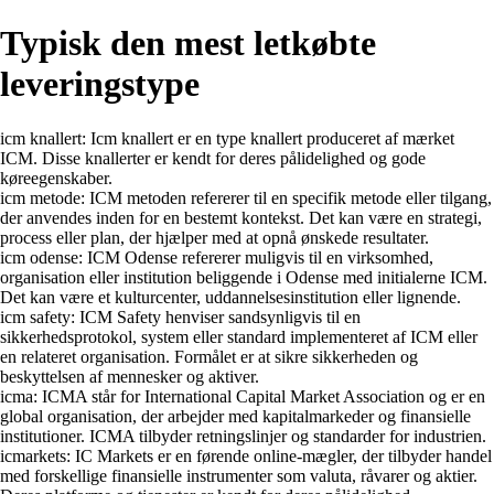
Typisk den mest letkøbte
leveringstype
icm knallert: Icm knallert er en type knallert produceret af mærket
ICM. Disse knallerter er kendt for deres pålidelighed og gode
køreegenskaber.
icm metode: ICM metoden refererer til en specifik metode eller tilgang,
der anvendes inden for en bestemt kontekst. Det kan være en strategi,
process eller plan, der hjælper med at opnå ønskede resultater.
icm odense: ICM Odense refererer muligvis til en virksomhed,
organisation eller institution beliggende i Odense med initialerne ICM.
Det kan være et kulturcenter, uddannelsesinstitution eller lignende.
icm safety: ICM Safety henviser sandsynligvis til en
sikkerhedsprotokol, system eller standard implementeret af ICM eller
en relateret organisation. Formålet er at sikre sikkerheden og
beskyttelsen af mennesker og aktiver.
icma: ICMA står for International Capital Market Association og er en
global organisation, der arbejder med kapitalmarkeder og finansielle
institutioner. ICMA tilbyder retningslinjer og standarder for industrien.
icmarkets: IC Markets er en førende online-mægler, der tilbyder handel
med forskellige finansielle instrumenter som valuta, råvarer og aktier.