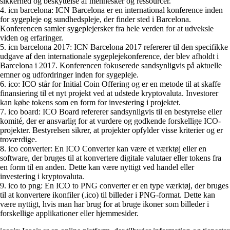
sikkerhed og beskyttelse af mennesker og ressourcer.
4. icn barcelona: ICN Barcelona er en international konference inden
for sygepleje og sundhedspleje, der finder sted i Barcelona.
Konferencen samler sygeplejersker fra hele verden for at udveksle
viden og erfaringer.
5. icn barcelona 2017: ICN Barcelona 2017 refererer til den specifikke
udgave af den internationale sygeplejekonference, der blev afholdt i
Barcelona i 2017. Konferencen fokuserede sandsynligvis på aktuelle
emner og udfordringer inden for sygepleje.
6. ico: ICO står for Initial Coin Offering og er en metode til at skaffe
finansiering til et nyt projekt ved at udstede kryptovaluta. Investorer
kan købe tokens som en form for investering i projektet.
7. ico board: ICO Board refererer sandsynligvis til en bestyrelse eller
komité, der er ansvarlig for at vurdere og godkende forskellige ICO-
projekter. Bestyrelsen sikrer, at projekter opfylder visse kriterier og er
troværdige.
8. ico converter: En ICO Converter kan være et værktøj eller en
software, der bruges til at konvertere digitale valutaer eller tokens fra
en form til en anden. Dette kan være nyttigt ved handel eller
investering i kryptovaluta.
9. ico to png: En ICO to PNG converter er en type værktøj, der bruges
til at konvertere ikonfiler (.ico) til billeder i PNG-format. Dette kan
være nyttigt, hvis man har brug for at bruge ikoner som billeder i
forskellige applikationer eller hjemmesider.