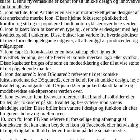
skare. Denne flyvemaskine er kendt for sit unikke design og innovative
funktionaliteter.
5. icon airflite: Icon Airflite er en serie af motorcykelhjelme designet af
det anerkendte mærke Icon. Disse hjelme fokuserer på sikkerhed,
komfort og stil og er populære blandt motorcyklister over hele verden.
6. icon bukser: Icon-bukser er en type tøj, der ofte er designet med høj
kvalitet og stil i tankerne. Disse bukser kan variere fra hverdagsbukser
til mere formelle og elegante udgaver, alt afhængigt af producenten og
målgruppen.
7. icon cap: En icon-kasket er en baseballcap eller lignende
hovedbeklædning, der ofte bærer et ikonisk mærkes logo eller symbol.
Disse kasketter bruges ofte som en modeerklæring eller til at vise støtte
til det pågældende mærke.
8. icon dsquared2: Icon DSquared2 refererer til det ikoniske
luksusmodemærke DSquared2, der er kendt for sit unikke design, høje
kvalitet og avantgarde stil. DSquared2 er populært blandt kendte og
modebevidste enkeltpersoner verden over.
9. icon eyewear: Icon Eyewear refererer til et brand af solbriller eller
briller, der fokuserer på stil, kvalitet og beskyttelse mod solens
skadelige stråler. Disse briller kan variere i design og funktion alt efter
brugerens behov og præferencer.
10. icon fb: Icon FB kan referere til forskellige ting afhængigt af
konteksten; det kan enten betyde et ikon på Facebook eller henvisning
til noget digitalt indhold eller en funktion på dette sociale medie.