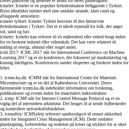
Deres platforme og tjenester er kendt for deres pålidelighed.
icmeler: Icmeler er en populær feriedestination beliggende i Tyrkiet.
Byen tiltrækker turister med sine smukke strande, klart vand og
afslappede atmosfære.
icmeler tyrkiet: Icmeler Tyrkiet henviser til den førnævnte
feriedestination i Tyrkiet. Det er et ideelt rejsemål for folk, der søger
sol, sand og hav.
icmeter: Icmeter kan referere til en måleenhed eller enhed brugt inden
for en bestemt industri eller videnskab. Det kan være relateret til
måling af energi, afstand eller noget andet.
icml 2017: ICML 2017 står for International Conference on Machine
Learning 2017 og er en konference, der fokuserer på maskinlæring og
kunstig intelligens. Konferencen samler eksperter og forskere inden for
feltet.
1. icmm.ku.dk: ICMM står for International Centre for Materials
Microstructure og er en del af Københavns Universitet. Deres
hjemmeside icmm.ku.dk indeholder information om forskning,
publikationer og events inden for materialers mikrostruktur.
2. icmp: ICMP står for Internet Control Message Protocol og er en
vigtig del af internettets arkitektur. Det bruges til at sende fejlbeskeder
og kontrollere netværksforbindelser.
3. icmsafety: ICMSafety refererer sandsynligvis til emnet sikkerhed
inden for Integrated Crisis Management (ICM). Dette omfatter
planlægning, forberedelse og reaktion på kriser og ulykker for at sikre