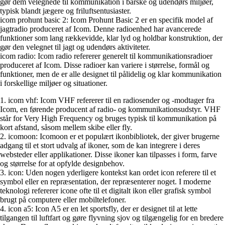
gør dem velegnede til kommunikation i barske og udendørs miljøer,
typisk blandt jægere og friluftsentusiaster.
icom prohunt basic 2: Icom Prohunt Basic 2 er en specifik model af
jagtradio produceret af Icom. Denne radioenhed har avancerede
funktioner som lang rækkevidde, klar lyd og holdbar konstruktion, der
gør den velegnet til jagt og udendørs aktiviteter.
icom radio: Icom radio refererer generelt til kommunikationsradioer
produceret af Icom. Disse radioer kan variere i størrelse, formål og
funktioner, men de er alle designet til pålidelig og klar kommunikation
i forskellige miljøer og situationer.
1. icom vhf: Icom VHF refererer til en radiosender og -modtager fra
Icom, en førende producent af radio- og kommunikationsudstyr. VHF
står for Very High Frequency og bruges typisk til kommunikation på
kort afstand, såsom mellem skibe eller fly.
2. icomoon: Icomoon er et populært ikonbibliotek, der giver brugerne
adgang til et stort udvalg af ikoner, som de kan integrere i deres
websteder eller applikationer. Disse ikoner kan tilpasses i form, farve
og størrelse for at opfylde designbehov.
3. icon: Uden nogen yderligere kontekst kan ordet icon referere til et
symbol eller en repræsentation, der repræsenterer noget. I moderne
teknologi refererer icone ofte til et digitalt ikon eller grafisk symbol
brugt på computere eller mobiltelefoner.
4. icon a5: Icon A5 er en let sportsfly, der er designet til at lette
tilgangen til luftfart og gøre flyvning sjov og tilgængelig for en bredere