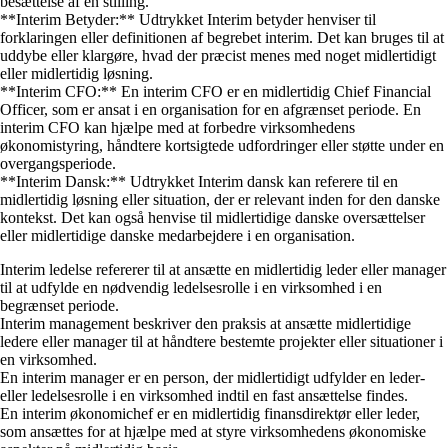
besættelse af en stilling.
**Interim Betyder:** Udtrykket Interim betyder henviser til
forklaringen eller definitionen af begrebet interim. Det kan bruges til at
uddybe eller klargøre, hvad der præcist menes med noget midlertidigt
eller midlertidig løsning.
**Interim CFO:** En interim CFO er en midlertidig Chief Financial
Officer, som er ansat i en organisation for en afgrænset periode. En
interim CFO kan hjælpe med at forbedre virksomhedens
økonomistyring, håndtere kortsigtede udfordringer eller støtte under en
overgangsperiode.
**Interim Dansk:** Udtrykket Interim dansk kan referere til en
midlertidig løsning eller situation, der er relevant inden for den danske
kontekst. Det kan også henvise til midlertidige danske oversættelser
eller midlertidige danske medarbejdere i en organisation.
Interim ledelse refererer til at ansætte en midlertidig leder eller manager
til at udfylde en nødvendig ledelsesrolle i en virksomhed i en
begrænset periode.
Interim management beskriver den praksis at ansætte midlertidige
ledere eller manager til at håndtere bestemte projekter eller situationer i
en virksomhed.
En interim manager er en person, der midlertidigt udfylder en leder-
eller ledelsesrolle i en virksomhed indtil en fast ansættelse findes.
En interim økonomichef er en midlertidig finansdirektør eller leder,
som ansættes for at hjælpe med at styre virksomhedens økonomiske