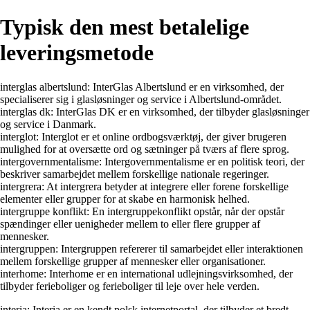
Typisk den mest betalelige
leveringsmetode
interglas albertslund: InterGlas Albertslund er en virksomhed, der
specialiserer sig i glasløsninger og service i Albertslund-området.
interglas dk: InterGlas DK er en virksomhed, der tilbyder glasløsninger
og service i Danmark.
interglot: Interglot er et online ordbogsværktøj, der giver brugeren
mulighed for at oversætte ord og sætninger på tværs af flere sprog.
intergovernmentalisme: Intergovernmentalisme er en politisk teori, der
beskriver samarbejdet mellem forskellige nationale regeringer.
intergrera: At intergrera betyder at integrere eller forene forskellige
elementer eller grupper for at skabe en harmonisk helhed.
intergruppe konflikt: En intergruppekonflikt opstår, når der opstår
spændinger eller uenigheder mellem to eller flere grupper af
mennesker.
intergruppen: Intergruppen refererer til samarbejdet eller interaktionen
mellem forskellige grupper af mennesker eller organisationer.
interhome: Interhome er en international udlejningsvirksomhed, der
tilbyder ferieboliger og ferieboliger til leje over hele verden.
interia: Interia er en kendt polsk internetportal, der tilbyder et bredt