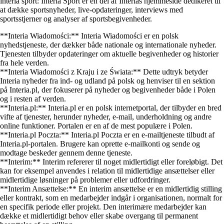
interia sport: Interia Sport er en del af Interias hjemmeside dedikeret til
at dække sportsnyheder, live-opdateringer, interviews med
sportsstjerner og analyser af sportsbegivenheder.
**Interia Wiadomości:** Interia Wiadomości er en polsk
nyhedstjeneste, der dækker både nationale og internationale nyheder.
Tjenesten tilbyder opdateringer om aktuelle begivenheder og historier
fra hele verden.
**Interia Wiadomości z Kraju i ze Świata:** Dette udtryk betyder
Interia nyheder fra ind- og udland på polsk og henviser til en sektion
på Interia.pl, der fokuserer på nyheder og begivenheder både i Polen
og i resten af verden.
**Interia.pl:** Interia.pl er en polsk internetportal, der tilbyder en bred
vifte af tjenester, herunder nyheder, e-mail, underholdning og andre
online funktioner. Portalen er en af de mest populære i Polen.
**Interia.pl Poczta:** Interia.pl Poczta er en e-mailtjeneste tilbudt af
Interia.pl-portalen. Brugere kan oprette e-mailkonti og sende og
modtage beskeder gennem denne tjeneste.
**Interim:** Interim refererer til noget midlertidigt eller foreløbigt. Det
kan for eksempel anvendes i relation til midlertidige ansættelser eller
midlertidige løsninger på problemer eller udfordringer.
**Interim Ansættelse:** En interim ansættelse er en midlertidig stilling
eller kontrakt, som en medarbejder indgår i organisationen, normalt for
en specifik periode eller projekt. Den interimære medarbejder kan
dække et midlertidigt behov eller skabe overgang til permanent