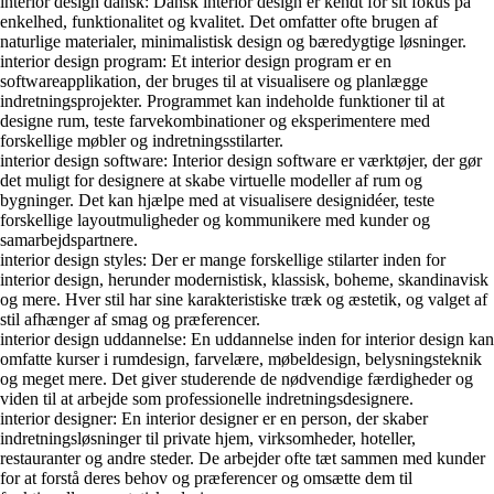
interior design dansk: Dansk interior design er kendt for sit fokus på
enkelhed, funktionalitet og kvalitet. Det omfatter ofte brugen af
naturlige materialer, minimalistisk design og bæredygtige løsninger.
interior design program: Et interior design program er en
softwareapplikation, der bruges til at visualisere og planlægge
indretningsprojekter. Programmet kan indeholde funktioner til at
designe rum, teste farvekombinationer og eksperimentere med
forskellige møbler og indretningsstilarter.
interior design software: Interior design software er værktøjer, der gør
det muligt for designere at skabe virtuelle modeller af rum og
bygninger. Det kan hjælpe med at visualisere designidéer, teste
forskellige layoutmuligheder og kommunikere med kunder og
samarbejdspartnere.
interior design styles: Der er mange forskellige stilarter inden for
interior design, herunder modernistisk, klassisk, boheme, skandinavisk
og mere. Hver stil har sine karakteristiske træk og æstetik, og valget af
stil afhænger af smag og præferencer.
interior design uddannelse: En uddannelse inden for interior design kan
omfatte kurser i rumdesign, farvelære, møbeldesign, belysningsteknik
og meget mere. Det giver studerende de nødvendige færdigheder og
viden til at arbejde som professionelle indretningsdesignere.
interior designer: En interior designer er en person, der skaber
indretningsløsninger til private hjem, virksomheder, hoteller,
restauranter og andre steder. De arbejder ofte tæt sammen med kunder
for at forstå deres behov og præferencer og omsætte dem til