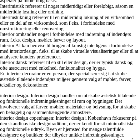
aspekter på midlertidig basis.
Interimistisk refererer til noget midlertidigt eller foreløbigt, såsom en
midlertidig løsning eller ordning.
Interimslukning refererer til en midlertidig lukning af en virksomhed
eller en del af en virksomhed, som f.eks. i forbindelse med
omstrukturering eller renovering.
Interior omhandler noget i forbindelse med indretning af indendørs
rum, f.eks. design, møbler, farver og layout.
Interior AI kan henvise til brugen af kunstig intelligens i forbindelse
med interiørdesign, f.eks. til at skabe virtuelle visualiseringer eller til at
analysere kunders præferencer.
Interior dansk refererer til en stil eller design, der er typisk dansk og
ofte associeret med enkelhed, funktionalitet og hygge.
En interior decorator er en person, der specialiserer sig i at skabe
æstetisk tiltalende indendørs miljøer gennem valg af møbler, farver,
tekstiler og dekorationer.
interior design: Interior design handler om at skabe æstetisk tiltalende
og funktionelle indretningsløsninger til rum og bygninger. Det
involverer valg af farver, møbler, materialer og belysning for at skabe
en behagelig og sammenhængende atmosfære.
interior design copenhagen: Interior design i København fokuserer på
den skandinaviske designtradition, der er kendt for sit minimalistiske
og funktionelle udtryk. Byen er hjemsted for mange talentfulde
designere og butikker, der tilbyder unikke indretningsløsninger.