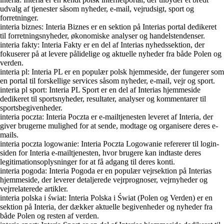
udvalg af tjenester såsom nyheder, e-mail, vejrudsigt, sport og
forretninger.
interia biznes: Interia Biznes er en sektion på Interias portal dedikeret
til forretningsnyheder, økonomiske analyser og handelstendenser.
interia fakty: Interia Fakty er en del af Interias nyhedssektion, der
fokuserer på at levere pålidelige og aktuelle nyheder fra både Polen og
verden.
interia pl: Interia PL er en populær polsk hjemmeside, der fungerer som
en portal til forskellige services såsom nyheder, e-mail, vejr og sport.
interia pl sport: Interia PL Sport er en del af Interias hjemmeside
dedikeret til sportsnyheder, resultater, analyser og kommentarer til
sportsbegivenheder.
interia poczta: Interia Poczta er e-mailtjenesten leveret af Interia, der
giver brugerne mulighed for at sende, modtage og organisere deres e-
mails.
interia poczta logowanie: Interia Poczta Logowanie refererer til login-
siden for Interia e-mailtjenesten, hvor brugere kan indtaste deres
legitimationsoplysninger for at få adgang til deres konti.
interia pogoda: Interia Pogoda er en populær vejrsektion på Interias
hjemmeside, der leverer detaljerede vejrprognoser, vejrnyheder og
vejrrelaterede artikler.
interia polska i świat: Interia Polska i Świat (Polen og Verden) er en
sektion på Interia, der dækker aktuelle begivenheder og nyheder fra
både Polen og resten af verden.