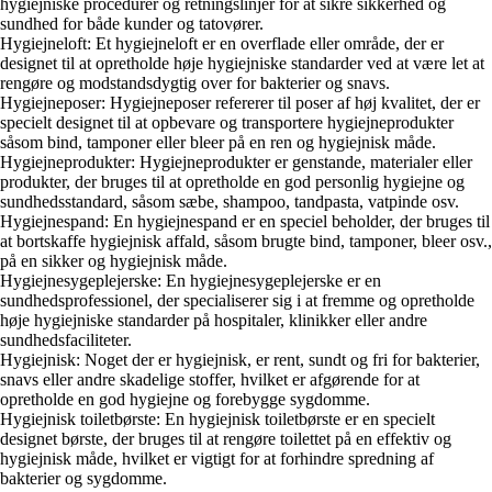
hygiejniske procedurer og retningslinjer for at sikre sikkerhed og
sundhed for både kunder og tatovører.
Hygiejneloft: Et hygiejneloft er en overflade eller område, der er
designet til at opretholde høje hygiejniske standarder ved at være let at
rengøre og modstandsdygtig over for bakterier og snavs.
Hygiejneposer: Hygiejneposer refererer til poser af høj kvalitet, der er
specielt designet til at opbevare og transportere hygiejneprodukter
såsom bind, tamponer eller bleer på en ren og hygiejnisk måde.
Hygiejneprodukter: Hygiejneprodukter er genstande, materialer eller
produkter, der bruges til at opretholde en god personlig hygiejne og
sundhedsstandard, såsom sæbe, shampoo, tandpasta, vatpinde osv.
Hygiejnespand: En hygiejnespand er en speciel beholder, der bruges til
at bortskaffe hygiejnisk affald, såsom brugte bind, tamponer, bleer osv.,
på en sikker og hygiejnisk måde.
Hygiejnesygeplejerske: En hygiejnesygeplejerske er en
sundhedsprofessionel, der specialiserer sig i at fremme og opretholde
høje hygiejniske standarder på hospitaler, klinikker eller andre
sundhedsfaciliteter.
Hygiejnisk: Noget der er hygiejnisk, er rent, sundt og fri for bakterier,
snavs eller andre skadelige stoffer, hvilket er afgørende for at
opretholde en god hygiejne og forebygge sygdomme.
Hygiejnisk toiletbørste: En hygiejnisk toiletbørste er en specielt
designet børste, der bruges til at rengøre toilettet på en effektiv og
hygiejnisk måde, hvilket er vigtigt for at forhindre spredning af
bakterier og sygdomme.