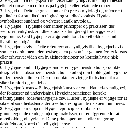
2. Hygi.de – Dette søgeord henviser sandsynligvis til en hjemmeside
eller et domæne med fokus på hygiejne eller relaterede emner.
3. Hygieia – Dette begreb stammer fra græsk mytologi og refererer til
gudinden for sundhed, renlighed og sundhedspraksis. Hygieia
symboliserer sundhed og velvære i antik mytologi.
4. Hygiejne – Hygiejne omhandler principper og praksisser, der
vedrører renlighed, sundhedsforanstaltninger og forebyggelse af
sygdomme. God hygiejne er afgørende for at opretholde en sund
livsstil og undgå smitte.
5. Hygiejne bevis – Dette refererer sandsynligvis til et hygiejnebevis,
som er et dokument, der beviser, at en person har gennemført et kursus
eller erhvervet viden om hygiejneprincipper og korrekt hygiejnisk
praksis.
6. Hygiejne bind – Hygiejnebind er en type menstruationsprodukter
designet til at absorbere menstruationsblod og opretholde god hygiejne
under menstruationen. Disse produkter er vigtige for kvinder for at
sikre komfort og renlighed.
7. Hygiejne kursus – Et hygiejnisk kursus er en uddannelsesmulighed,
der fokuserer på undervisning i hygiejneprincipper, korrekt
håndhygiejne, fødevarehygiejne osv. Kurser i hygiejne er vigtige for at
sikre, at sundhedsstandarder overholdes og smitte risikoen minimeres.
8. Hygiejne principper – Hygiejneprincipper omfatter de
grundlæggende retningslinjer og praksisser, der er afgørende for at
opretholde god hygiejne. Disse principper omhandler rengøring,
desinfektion, korrekt håndhygiejne osv.