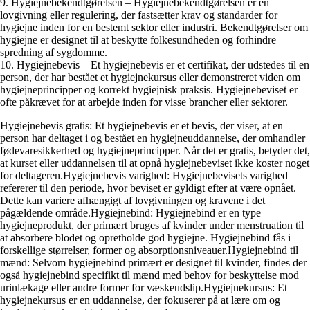
9. Hygiejnebekendtgørelsen – Hygiejnebekendtgørelsen er en
lovgivning eller regulering, der fastsætter krav og standarder for
hygiejne inden for en bestemt sektor eller industri. Bekendtgørelser om
hygiejne er designet til at beskytte folkesundheden og forhindre
spredning af sygdomme.
10. Hygiejnebevis – Et hygiejnebevis er et certifikat, der udstedes til en
person, der har bestået et hygiejnekursus eller demonstreret viden om
hygiejneprincipper og korrekt hygiejnisk praksis. Hygiejnebeviset er
ofte påkrævet for at arbejde inden for visse brancher eller sektorer.
Hygiejnebevis gratis: Et hygiejnebevis er et bevis, der viser, at en
person har deltaget i og bestået en hygiejneuddannelse, der omhandler
fødevaresikkerhed og hygiejneprincipper. Når det er gratis, betyder det,
at kurset eller uddannelsen til at opnå hygiejnebeviset ikke koster noget
for deltageren.Hygiejnebevis varighed: Hygiejnebevisets varighed
refererer til den periode, hvor beviset er gyldigt efter at være opnået.
Dette kan variere afhængigt af lovgivningen og kravene i det
pågældende område.Hygiejnebind: Hygiejnebind er en type
hygiejneprodukt, der primært bruges af kvinder under menstruation til
at absorbere blodet og opretholde god hygiejne. Hygiejnebind fås i
forskellige størrelser, former og absorptionsniveauer.Hygiejnebind til
mænd: Selvom hygiejnebind primært er designet til kvinder, findes der
også hygiejnebind specifikt til mænd med behov for beskyttelse mod
urinlækage eller andre former for væskeudslip.Hygiejnekursus: Et
hygiejnekursus er en uddannelse, der fokuserer på at lære om og