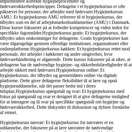
implementere korrekte hygiejneprocedurer og
fødevaresikkerhedsprincipper. Deltagelse i et hygiejnekursus er ofte
påkrævet for personer, der arbejder med fødevarer.Hygiejnekursus
AMU: Et hygiejnekursus AMU refererer til et hygiejnekursus, der
tilbydes som en del af arbejdsmarkedsuddannelser (AMU) i Danmark.
Disse kurser fokuserer på at forbedre kompetencer og viden inden for
specifikke fagområder.Hygiejnekursus gratis: Et hygiejnekursus, der
tilbydes uden omkostninger for deltagerne. Gratis hygiejnekurser kan
være tilgængelige gennem offentlige institutioner, organisationer eller
onlineplatforme.Hygiejnekursus køkken: Et hygiejnekursus rettet mod
personale, der arbejder i køkkener og andre omgivelser, hvor
fødevarehåndtering er afgørende. Dette kursus fokuserer på at sikre, at
deltagerne har de nødvendige hygiejne- og sikkerhedsfærdigheder til at
arbejde sikkert med fødevarer.Hygiejnekursus online: Et
hygiejnekursus, der tilbydes og gennemføres online via digitale
platforme. Dette giver deltagerne fleksibilitet til at lære og opnå
hygiejneuddannelse, når det passer bedst ind i deres
tidsplan.Hygiejnekursus spørgsmål og svar: Et hygiejnekursus med
fokus på spørgsmål og svar er designet til at give deltagerne mulighed
for at interagere og få svar på specifikke spørgsmål om hygiejne og
fødevaresikkerhed. Dette tilskynder til diskussion og dybere forståelse
af emnet.
Hygiejnekursus tatovør: Et hygiejnekursus for tatovører er en
uddannelse, der fokuserer på at lære tatovører de nødvendige