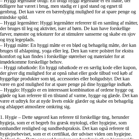
– Hyggi legemåtte brugt: En brugt hyggi legemåtte er en måtte, der
tidligere har været i brug, men stadig er i god stand og egnet til
genbrug. Det kan være en bæredygtig mulighed for at spare penge og
mindske spild.
– Hyggi legemåtter: Hyggi legemåtter refererer til en samling af måtter,
der bruges til leg og aktivitet, især af børn. De kan have forskellige
farver, mønstre og teksturer for at stimulere sanserne og skabe en sjov
og tryg legeplads.
– Hyggi måtte: En hyggi måtte er en blød og behagelig måtte, der kan
bruges til afslapning, yoga eller leg. Den kan være polstret for ekstra
komfort og kan findes i forskellige størrelser og materialer for at
imødekomme forskellige behov.
– Hyggi rabatkode: En hyggi rabatkode er en særlig kode eller kupon,
der giver dig mulighed for at opnå rabat eller gode tilbud ved køb af
hyggelige produkter som tøj, accessories eller boligudstyr. Det kan
være en god mulighed for at spare penge på dine hyggelige indkøb.
– Hygglo: Hygglo er en interessant kombination af ordene hygge og
gløde og kan referere til en tilstand af varme, hygge og glæde. Det kan
være et udtryk for at nyde livets enkle glæder og skabe en behagelig
og afslappet atmosfære omkring sig.
1. Hygie – Dette søgeord kan referere til forskellige ting, herunder
hygieja, som er et begreb fra græsk mytologi, eller hygiejne, som
omhandler renlighed og sundhedspraksis. Det kan også referere til
hygiejnebeviset, som er et certifikat, der udviser viden om hygiejne.