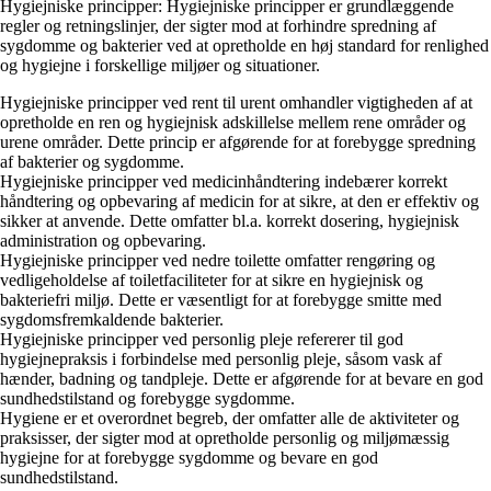
Hygiejniske principper: Hygiejniske principper er grundlæggende
regler og retningslinjer, der sigter mod at forhindre spredning af
sygdomme og bakterier ved at opretholde en høj standard for renlighed
og hygiejne i forskellige miljøer og situationer.
Hygiejniske principper ved rent til urent omhandler vigtigheden af at
opretholde en ren og hygiejnisk adskillelse mellem rene områder og
urene områder. Dette princip er afgørende for at forebygge spredning
af bakterier og sygdomme.
Hygiejniske principper ved medicinhåndtering indebærer korrekt
håndtering og opbevaring af medicin for at sikre, at den er effektiv og
sikker at anvende. Dette omfatter bl.a. korrekt dosering, hygiejnisk
administration og opbevaring.
Hygiejniske principper ved nedre toilette omfatter rengøring og
vedligeholdelse af toiletfaciliteter for at sikre en hygiejnisk og
bakteriefri miljø. Dette er væsentligt for at forebygge smitte med
sygdomsfremkaldende bakterier.
Hygiejniske principper ved personlig pleje refererer til god
hygiejnepraksis i forbindelse med personlig pleje, såsom vask af
hænder, badning og tandpleje. Dette er afgørende for at bevare en god
sundhedstilstand og forebygge sygdomme.
Hygiene er et overordnet begreb, der omfatter alle de aktiviteter og
praksisser, der sigter mod at opretholde personlig og miljømæssig
hygiejne for at forebygge sygdomme og bevare en god
sundhedstilstand.