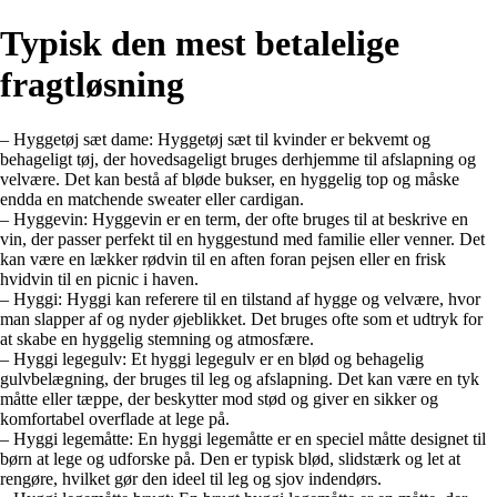
Typisk den mest betalelige
fragtløsning
– Hyggetøj sæt dame: Hyggetøj sæt til kvinder er bekvemt og
behageligt tøj, der hovedsageligt bruges derhjemme til afslapning og
velvære. Det kan bestå af bløde bukser, en hyggelig top og måske
endda en matchende sweater eller cardigan.
– Hyggevin: Hyggevin er en term, der ofte bruges til at beskrive en
vin, der passer perfekt til en hyggestund med familie eller venner. Det
kan være en lækker rødvin til en aften foran pejsen eller en frisk
hvidvin til en picnic i haven.
– Hyggi: Hyggi kan referere til en tilstand af hygge og velvære, hvor
man slapper af og nyder øjeblikket. Det bruges ofte som et udtryk for
at skabe en hyggelig stemning og atmosfære.
– Hyggi legegulv: Et hyggi legegulv er en blød og behagelig
gulvbelægning, der bruges til leg og afslapning. Det kan være en tyk
måtte eller tæppe, der beskytter mod stød og giver en sikker og
komfortabel overflade at lege på.
– Hyggi legemåtte: En hyggi legemåtte er en speciel måtte designet til
børn at lege og udforske på. Den er typisk blød, slidstærk og let at
rengøre, hvilket gør den ideel til leg og sjov indendørs.