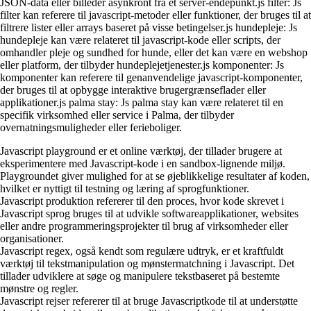
JSON-data eller billeder asynkront fra et server-endepunkt.js filter: Js
filter kan referere til javascript-metoder eller funktioner, der bruges til at
filtrere lister eller arrays baseret på visse betingelser.js hundepleje: Js
hundepleje kan være relateret til javascript-kode eller scripts, der
omhandler pleje og sundhed for hunde, eller det kan være en webshop
eller platform, der tilbyder hundeplejetjenester.js komponenter: Js
komponenter kan referere til genanvendelige javascript-komponenter,
der bruges til at opbygge interaktive brugergrænseflader eller
applikationer.js palma stay: Js palma stay kan være relateret til en
specifik virksomhed eller service i Palma, der tilbyder
overnatningsmuligheder eller ferieboliger.
Javascript playground er et online værktøj, der tillader brugere at
eksperimentere med Javascript-kode i en sandbox-lignende miljø.
Playgroundet giver mulighed for at se øjeblikkelige resultater af koden,
hvilket er nyttigt til testning og læring af sprogfunktioner.
Javascript produktion refererer til den proces, hvor kode skrevet i
Javascript sprog bruges til at udvikle softwareapplikationer, websites
eller andre programmeringsprojekter til brug af virksomheder eller
organisationer.
Javascript regex, også kendt som regulære udtryk, er et kraftfuldt
værktøj til tekstmanipulation og mønstermatchning i Javascript. Det
tillader udviklere at søge og manipulere tekstbaseret på bestemte
mønstre og regler.
Javascript rejser refererer til at bruge Javascriptkode til at understøtte