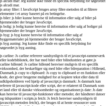
js alcudi mar: Jeg kunne ikke finde en specifik betydning for søgeordet
js alcudi mar.
js array filter: I JavaScript bruges array filter-metoden til at filtrere
elementer i et array baseret på en betingelse.
js biler: js biler kunne henvise til information eller salg af biler på
hjemmesider der bruger JavaScript.
js bolig: js bolig kunne henvise til information eller salg af boliger på
hjemmesider der bruger JavaScript.
js byg: js byg kunne henvise til information eller salg af
byggematerialer på hjemmesider der bruger JavaScript.
js byg auning: Jeg kunne ikke finde en specifik betydning for
søgeordet js byg auning.
js carline: Js carline refererer sandsynligvis til et javascript-rammeværk
eller kodebibliotek, der har med biler eller bilindustrien at gøre.js
carline hillerød: Js carline hillerød henviser muligvis til en specifik
virksomhed, der beskæftiger sig med biler eller bilreparation i Hillerød,
Danmark.js copy to clipboard: Js copy to clipboard er en funktion eller
kode, der giver brugerne mulighed for at kopiere tekst eller data til
udklipsholderen ved hjælp af javascript.js danmark: Js danmark kan
referere til javascript-kode eller script, der er relateret til Danmark som
et land eller til danske virksomheder og organisationer.js date: Js date
kan henvise til javascript-funktioner eller metoder, der håndterer datoer
og tidspunkter i scripts.js fetch: Js fetch henviser sandsynligvis til
javascript-metoden fetch(), der bruges til at hente ressourcer som