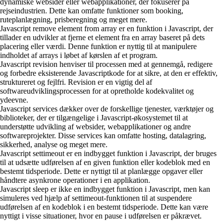
dynamiske websider eller webapplikationer, der fokuserer på
rejseindustrien. Dette kan omfatte funktioner som booking,
ruteplanlægning, prisberegning og meget mere.
Javascript remove element from array er en funktion i Javascript, der
tillader en udvikler at fjerne et element fra en array baseret på dets
placering eller værdi. Denne funktion er nyttig til at manipulere
indholdet af arrays i løbet af kørslen af et program.
Javascript revision henviser til processen med at gennemgå, redigere
og forbedre eksisterende Javascriptkode for at sikre, at den er effektiv,
struktureret og fejlfri. Revision er en vigtig del af
softwareudviklingsprocessen for at opretholde kodekvalitet og
ydeevne.
Javascript services dækker over de forskellige tjenester, værktøjer og
biblioteker, der er tilgængelige i Javascript-økosystemet til at
understøtte udvikling af websider, webapplikationer og andre
softwareprojekter. Disse services kan omfatte hosting, datalagring,
sikkerhed, analyse og meget mere.
Javascript settimeout er en indbygget funktion i Javascript, der bruges
til at udsætte udførelsen af en given funktion eller kodeblok med en
bestemt tidsperiode. Dette er nyttigt til at planlægge opgaver eller
håndtere asynkrone operationer i en applikation.
Javascript sleep er ikke en indbygget funktion i Javascript, men kan
simuleres ved hjælp af settimeout-funktionen til at suspendere
udførelsen af en kodeblok i en bestemt tidsperiode. Dette kan være
nyttigt i visse situationer, hvor en pause i udførelsen er påkrævet.