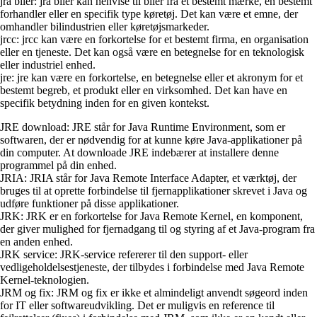
jra biler: jra biler kan henvise til biler fra et bestemt mærke, en bestemt
forhandler eller en specifik type køretøj. Det kan være et emne, der
omhandler bilindustrien eller køretøjsmarkeder.
jrcc: jrcc kan være en forkortelse for et bestemt firma, en organisation
eller en tjeneste. Det kan også være en betegnelse for en teknologisk
eller industriel enhed.
jre: jre kan være en forkortelse, en betegnelse eller et akronym for et
bestemt begreb, et produkt eller en virksomhed. Det kan have en
specifik betydning inden for en given kontekst.
JRE download: JRE står for Java Runtime Environment, som er
softwaren, der er nødvendig for at kunne køre Java-applikationer på
din computer. At downloade JRE indebærer at installere denne
programmel på din enhed.
JRIA: JRIA står for Java Remote Interface Adapter, et værktøj, der
bruges til at oprette forbindelse til fjernapplikationer skrevet i Java og
udføre funktioner på disse applikationer.
JRK: JRK er en forkortelse for Java Remote Kernel, en komponent,
der giver mulighed for fjernadgang til og styring af et Java-program fra
en anden enhed.
JRK service: JRK-service refererer til den support- eller
vedligeholdelsestjeneste, der tilbydes i forbindelse med Java Remote
Kernel-teknologien.
JRM og fix: JRM og fix er ikke et almindeligt anvendt søgeord inden
for IT eller softwareudvikling. Det er muligvis en reference til