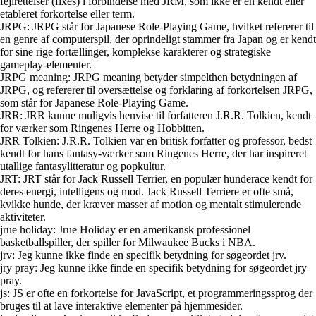
fejlrettelser (fixes) i forbindelse med JRM, som ikke er en kendt eller
etableret forkortelse eller term.
JRPG: JRPG står for Japanese Role-Playing Game, hvilket refererer til
en genre af computerspil, der oprindeligt stammer fra Japan og er kendt
for sine rige fortællinger, komplekse karakterer og strategiske
gameplay-elementer.
JRPG meaning: JRPG meaning betyder simpelthen betydningen af
JRPG, og refererer til oversættelse og forklaring af forkortelsen JRPG,
som står for Japanese Role-Playing Game.
JRR: JRR kunne muligvis henvise til forfatteren J.R.R. Tolkien, kendt
for værker som Ringenes Herre og Hobbitten.
JRR Tolkien: J.R.R. Tolkien var en britisk forfatter og professor, bedst
kendt for hans fantasy-værker som Ringenes Herre, der har inspireret
utallige fantasylitteratur og popkultur.
JRT: JRT står for Jack Russell Terrier, en populær hunderace kendt for
deres energi, intelligens og mod. Jack Russell Terriere er ofte små,
kvikke hunde, der kræver masser af motion og mentalt stimulerende
aktiviteter.
jrue holiday: Jrue Holiday er en amerikansk professionel
basketballspiller, der spiller for Milwaukee Bucks i NBA.
jrv: Jeg kunne ikke finde en specifik betydning for søgeordet jrv.
jry pray: Jeg kunne ikke finde en specifik betydning for søgeordet jry
pray.
js: JS er ofte en forkortelse for JavaScript, et programmeringssprog der
bruges til at lave interaktive elementer på hjemmesider.