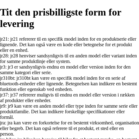
Tit den prisbilligste form for
levering
jr21: jr21 refererer til en specifik model inden for en produktserie eller
lignende. Det kan også være en kode eller betegnelse for et produkt
eller en enhed.
jr28: jr28 henviser sandsynligvis til en anden model eller variant inden
for samme produktlinje eller system.
jr3: jr3 er sandsynligvis endnu en model eller version inden for den
samme kategori eller serie.
jr310bt: jr310bt kan være en specifik model inden for en serie af
bluetooth-enheder eller lignende. Betegnelsen kan indikere en bestemt
funktion eller egenskab ved enheden.
jr37: jr37 refererer muligvis til endnu en model eller version i rækken
af produkter eller enheder.
jr9: jr9 kan være en anden model eller type inden for samme serie eller
produktfamilie. Det kan indikere forskellige specifikationer eller
formål.
jra: jra kan være en forkortelse for en bestemt virksomhed, organisation
eller begreb. Det kan også referere til et produkt, et sted eller en
person.