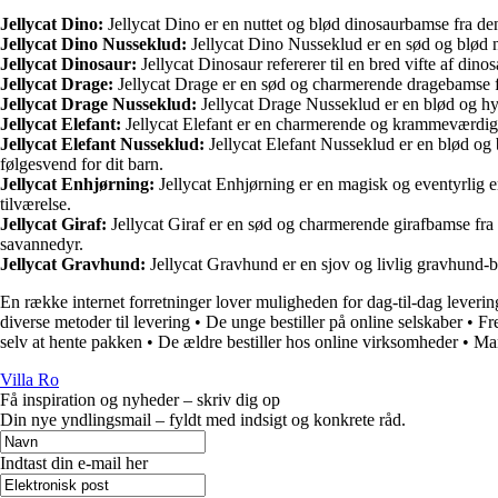
Jellycat Dino:
Jellycat Dino er en nuttet og blød dinosaurbamse fra den
Jellycat Dino Nusseklud:
Jellycat Dino Nusseklud er en sød og blød n
Jellycat Dinosaur:
Jellycat Dinosaur refererer til en bred vifte af dino
Jellycat Drage:
Jellycat Drage er en sød og charmerende dragebamse fra J
Jellycat Drage Nusseklud:
Jellycat Drage Nusseklud er en blød og hyg
Jellycat Elefant:
Jellycat Elefant er en charmerende og krammeværdig elef
Jellycat Elefant Nusseklud:
Jellycat Elefant Nusseklud er en blød og 
følgesvend for dit barn.
Jellycat Enhjørning:
Jellycat Enhjørning er en magisk og eventyrlig enh
tilværelse.
Jellycat Giraf:
Jellycat Giraf er en sød og charmerende girafbamse fra J
savannedyr.
Jellycat Gravhund:
Jellycat Gravhund er en sjov og livlig gravhund-b
En række internet forretninger lover muligheden for dag-til-dag leverin
diverse metoder til levering
•
De unge bestiller på online selskaber
•
Fr
selv at hente pakken
•
De ældre bestiller hos online virksomheder
•
Man
Villa Ro
Få inspiration og nyheder – skriv dig op
Din nye yndlingsmail – fyldt med indsigt og konkrete råd.
Indtast din e-mail her