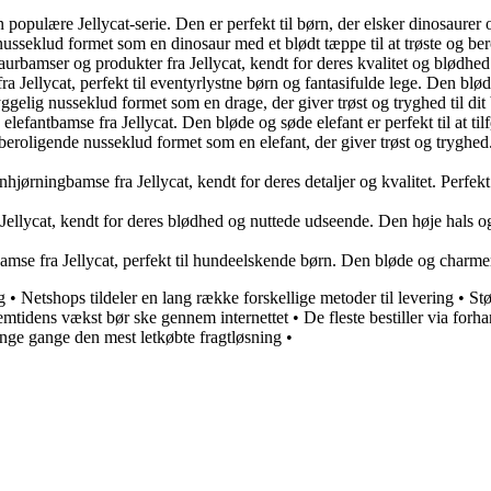
 populære Jellycat-serie. Den er perfekt til børn, der elsker dinosaurer
usseklud formet som en dinosaur med et blødt tæppe til at trøste og be
saurbamser og produkter fra Jellycat, kendt for deres kvalitet og blødhed.
ellycat, perfekt til eventyrlystne børn og fantasifulde lege. Den bløde 
gelig nusseklud formet som en drage, der giver trøst og tryghed til di
antbamse fra Jellycat. Den bløde og søde elefant er perfekt til at tilfø
beroligende nusseklud formet som en elefant, der giver trøst og tryghed
jørningbamse fra Jellycat, kendt for deres detaljer og kvalitet. Perfekt t
ellycat, kendt for deres blødhed og nuttede udseende. Den høje hals og b
amse fra Jellycat, perfekt til hundeelskende børn. Den bløde og charme
g
•
Netshops tildeler en lang række forskellige metoder til levering
•
Stø
emtidens vækst bør ske gennem internettet
•
De fleste bestiller via forha
ge gange den mest letkøbte fragtløsning
•