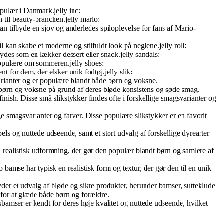
populær i Danmark.jelly inc:
h til beauty-branchen.jelly mario:
n tilbyde en sjov og anderledes spiloplevelse for fans af Mario-
 kan skabe et moderne og stilfuldt look på neglene.jelly roll:
ydes som en lækker dessert eller snack.jelly sandals:
r populære om sommeren.jelly shoes:
t for dem, der elsker unik fodtøj.jelly slik:
svarianter og er populære blandt både børn og voksne.
dt børn og voksne på grund af deres bløde konsistens og søde smag.
 finish. Disse små slikstykker findes ofte i forskellige smagsvarianter og
ige smagsvarianter og farver. Disse populære slikstykker er en favorit
pels og nuttede udseende, samt et stort udvalg af forskellige dyrearter
en realistisk udformning, der gør den populær blandt børn og samlere af
bamse har typisk en realistisk form og textur, der gør den til en unik
yder et udvalg af bløde og sikre produkter, herunder bamser, sutteklude
 for at glæde både børn og forældre.
ysbamser er kendt for deres høje kvalitet og nuttede udseende, hvilket