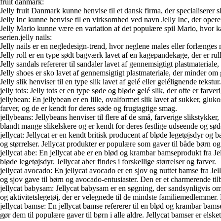
fruit danmark:
Jelly fruit Danmark kunne henvise til et dansk firma, der specialiserer si
Jelly Inc kunne henvise til en virksomhed ved navn Jelly Inc, der operer
Jelly Mario kunne være en variation af det populære spil Mario, hvor ka
serien.jelly nails:
Jelly nails er en negledesign-trend, hvor neglene males eller forlænges
Jelly roll er en type sødt bagværk lavet af en kagepandekage, der er ru
Jelly sandals refererer til sandaler lavet af gennemsigtigt plastmaterial
Jelly shoes er sko lavet af gennemsigtigt plastmateriale, der minder om g
Jelly slik henviser til en type slik lavet af gelé eller gelélignende te
jelly tots: Jelly tots er en type søde og bløde gelé slik, der ofte er f
jellybean: En jellybean er en lille, ovalformet slik lavet af sukker, gluk
farver, og de er kendt for deres søde og frugtagtige smag.
jellybeans: Jellybeans henviser til flere af de små, farverige slikstykk
blandt mange slikelskere og er kendt for deres festlige udseende og sø
jellycat: Jellycat er en kendt britisk producent af bløde legetøjsdyr og 
og størrelser. Jellycat produkter er populære som gaver til både børn o
jellycat abe: En jellycat abe er en blød og krambar bamseprodukt fra Jel
bløde legetøjsdyr. Jellycat aber findes i forskellige størrelser og farver.
jellycat avocado: En jellycat avocado er en sjov og nuttet bamse fra Jel
og sjov gave til børn og avocado-entusiaster. Den er et charmerende tilb
jellycat babysam: Jellycat babysam er en søgning, der sandsynligvis omh
og aktivitetslegetøj, der er velegnede til de mindste familiemedlemmer.
jellycat bamse: En jellycat bamse refererer til en blød og krambar bamse
gør dem til populære gaver til børn i alle aldre. Jellycat bamser er els