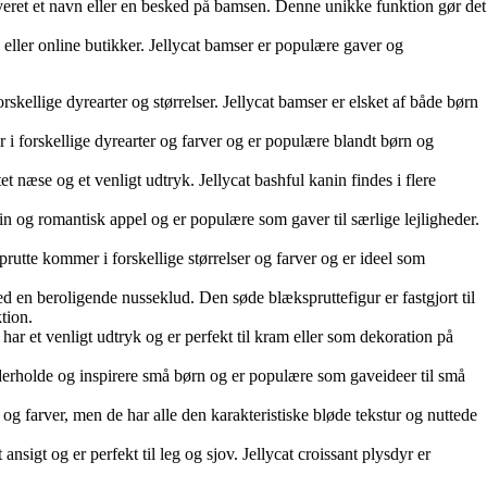
averet et navn eller en besked på bamsen. Denne unikke funktion gør det
e eller online butikker. Jellycat bamser er populære gaver og
skellige dyrearter og størrelser. Jellycat bamser er elsket af både børn
r i forskellige dyrearter og farver og er populære blandt børn og
et næse og et venligt udtryk. Jellycat bashful kanin findes i flere
n og romantisk appel og er populære som gaver til særlige lejligheder.
prutte kommer i forskellige størrelser og farver og er ideel som
 en beroligende nusseklud. Den søde blækspruttefigur er fastgjort til
tion.
 har et venligt udtryk og er perfekt til kram eller som dekoration på
 underholde og inspirere små børn og er populære som gaveideer til små
og farver, men de har alle den karakteristiske bløde tekstur og nuttede
ansigt og er perfekt til leg og sjov. Jellycat croissant plysdyr er