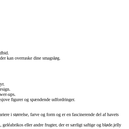
dbid.
, der kan overraske dine smagsløg.
yr.
esign.
ower-ups.
d sjove figurer og spændende udfordringer.
ere i størrelse, farve og form og er en fascinerende del af havets
 geléabrikos eller andre frugter, der er særligt saftige og bløde.jelly