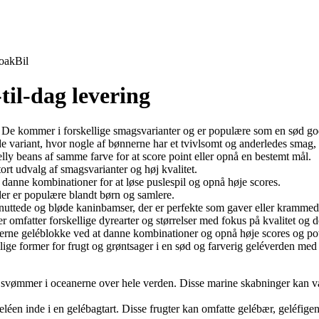
oak
Bil
til-dag levering
. De kommer i forskellige smagsvarianter og er populære som en sød go
de variant, hvor nogle af bønnerne har et tvivlsomt og anderledes smag
elly beans af samme farve for at score point eller opnå en bestemt mål.
tort udvalg af smagsvarianter og høj kvalitet.
at danne kombinationer for at løse puslespil og opnå høje scores.
, der er populære blandt børn og samlere.
på nuttede og bløde kaninbamser, der er perfekte som gaver eller krammed
er omfatter forskellige dyrearter og størrelser med fokus på kvalitet og d
 fjerne geléblokke ved at danne kombinationer og opnå høje scores og p
ellige former for frugt og grøntsager i en sød og farverig geléverden me
r svømmer i oceanerne over hele verden. Disse marine skabninger kan vari
geléen inde i en gelébagtart. Disse frugter kan omfatte gelébær, geléfigen,