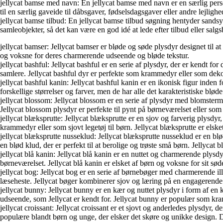
jellycat bamse med navn: En jellycat bamse med navn er en særlig perso
til en særlig gaveide til dåbsgaver, fødselsdagsgaver eller andre lejlig
jellycat bamse tilbud: En jellycat bamse tilbud søgning hentyder sandsyn
samleobjekter, så det kan være en god idé at lede efter tilbud eller salgs
jellycat bamser: Jellycat bamser er bløde og søde plysdyr designet til at
og voksne for deres charmerende udseende og bløde tekstur.
jellycat bashful: Jellycat bashful er en serie af plysdyr, der er kendt 
samlere. Jellycat bashful dyr er perfekte som krammedyr eller som dek
jellycat bashful kanin: Jellycat bashful kanin er en ikonisk figur inden f
forskellige størrelser og farver, men de har alle det karakteristiske blød
jellycat blossom: Jellycat blossom er en serie af plysdyr med blomsterm
Jellycat blossom plysdyr er perfekte til pynt på børneværelset eller so
jellycat blæksprutte: Jellycat blæksprutte er en sjov og farverig plysdy
krammedyr eller som sjovt legetøj til børn. Jellycat blæksprutte er elske
jellycat blæksprutte nusseklud: Jellycat blæksprutte nusseklud er en b
en blød klud, der er perfekt til at berolige og trøste små børn. Jellycat
jellycat blå kanin: Jellycat blå kanin er en nuttet og charmerende plysdy
børneværelset. Jellycat blå kanin er elsket af børn og voksne for sit sø
jellycat bog: Jellycat bog er en serie af børnebøger med charmerende ill
læseheste. Jellycat bøger kombinerer sjov og læring på en engagerende 
jellycat bunny: Jellycat bunny er en kær og nuttet plysdyr i form af en
udseende, som Jellycat er kendt for. Jellycat bunny er populær som kr
jellycat croissant: Jellycat croissant er et sjovt og anderledes plysdyr, 
populære blandt børn og unge, der elsker det skøre og unikke design. De