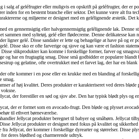
g i salg af geléfrugter eller muligvis en opskrift på geléfrugter, der er 
er inden for en bestemt branche eller sektor. Det kunne være alt fra tec
raktererne og miljøerne er designet med en gelélignende æstetik. Det ka
 med en gennemsigtig eller halvgennemsigtig gelélignende lak. Denne stil
llet sammen med syltetøj, gelé eller flødecreme. Denne delikatesse kan n
e, der ligner gelé. Disse sandaler er lette og behagelige at have på og e
elé. Disse sko er ofte farverige og sjove og kan være et fashion statemen
kstur. Disse slikprodukter kan komme i forskellige former, farver og smag
arverige og har en frugtagtig smag. Disse små godbidder er populære blan
osesirup og gelatine, ofte overtrukket med et farvet lag, der har en blank
er, der ofte kommer i en pose eller en krukke med en blanding af forskell
de smag.
bamser af høj kvalitet. Deres produkter er karakteriseret ved deres bløde 
g voksne.
lycat, der forestiller en sød og sjov abe. Den har typisk blødt plys og 
lycat, der er formet som en avocado-frugt. Den bløde og plysset avocado 
ehør til ethvert børneværelse.
andler Jellycat produkter beregnet til babyer og småbørn. Jellycat tilb
 Disse Jellycat produkter er designet med fokus på kvalitet og sikkerhed
 fra Jellycat, der kommer i forskellige dyrearter og størrelser. Disse pl
ket for deres blødhed og charmerende udtryk.