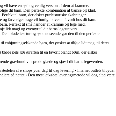
 og vil have en sød og venlig version af dem at kramme.
rolige dit barn. Den perfekte kombination af bamse og klud.
 Perfekt til børn, der elsker præhistoriske skabninger.
og farverige drage vil hurtigt blive en favorit hos dit barn.
t barn. Perfekt til små hænder at kramme og lege med.
je lidt magi og eventyr til dit barns legeunivers.
. Den bløde tekstur og søde udseende gør den til den perfekte
il enhjørningselskende børn, der ønsker at tilføje lidt magi til deres
løde pels gør giraffen til en favorit blandt børn, der elsker
rende gravhund vil sprede glæde og sjov i dit barns legeverden.
rstedelen af e-shops yder dag-til-dag levering
•
Internet outlets tilbyder
ndlere på nettet
•
Den mest letkøbte leveringsmetode vil dog altid være