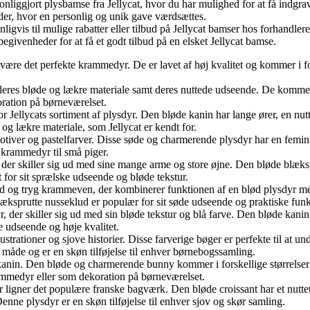
nliggjort plysbamse fra Jellycat, hvor du har mulighed for at få indgr
heder, hvor en personlig og unik gave værdsættes.
ligvis til mulige rabatter eller tilbud på Jellycat bamser hos forhandler
begivenheder for at få et godt tilbud på en elsket Jellycat bamse.
 være det perfekte krammedyr. De er lavet af høj kvalitet og kommer i for
for deres bløde og lækre materiale samt deres nuttede udseende. De komme
oration på børneværelset.
or Jellycats sortiment af plysdyr. Den bløde kanin har lange ører, en nutt
e og lækre materiale, som Jellycat er kendt for.
otiver og pastelfarver. Disse søde og charmerende plysdyr har en femini
m krammedyr til små piger.
r, der skiller sig ud med sine mange arme og store øjne. Den bløde blæks
t for sit sprælske udseende og bløde tekstur.
lød og tryg krammeven, der kombinerer funktionen af en blød plysdyr med
 blæksprutte nusseklud er populær for sit søde udseende og praktiske funk
r, der skiller sig ud med sin bløde tekstur og blå farve. Den bløde kanin
de udseende og høje kvalitet.
ustrationer og sjove historier. Disse farverige bøger er perfekte til at
måde og er en skøn tilføjelse til enhver børnebogssamling.
 kanin. Den bløde og charmerende bunny kommer i forskellige størrelser 
ammedyr eller som dekoration på børneværelset.
der ligner det populære franske bagværk. Den bløde croissant har et nuttet 
nne plysdyr er en skøn tilføjelse til enhver sjov og skør samling.