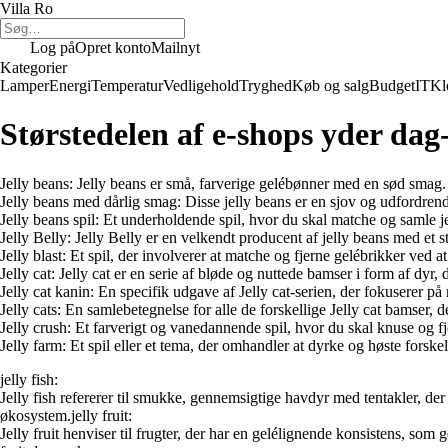
Villa Ro
Log på
Opret konto
Mailnyt
Kategorier
Lamper
Energi
Temperatur
Vedligehold
Tryghed
Køb og salg
Budget
IT
Kl
Størstedelen af e-shops yder dag-
Jelly beans: Jelly beans er små, farverige gelébønner med en sød smag
Jelly beans med dårlig smag: Disse jelly beans er en sjov og udfordren
Jelly beans spil: Et underholdende spil, hvor du skal matche og samle j
Jelly Belly: Jelly Belly er en velkendt producent af jelly beans med et s
Jelly blast: Et spil, der involverer at matche og fjerne gelébrikker ved 
Jelly cat: Jelly cat er en serie af bløde og nuttede bamser i form af dyr
Jelly cat kanin: En specifik udgave af Jelly cat-serien, der fokuserer 
Jelly cats: En samlebetegnelse for alle de forskellige Jelly cat bamser, d
Jelly crush: Et farverigt og vanedannende spil, hvor du skal knuse og
Jelly farm: Et spil eller et tema, der omhandler at dyrke og høste forsk
jelly fish:
Jelly fish refererer til smukke, gennemsigtige havdyr med tentakler, de
økosystem.jelly fruit:
Jelly fruit henviser til frugter, der har en gelélignende konsistens, som 