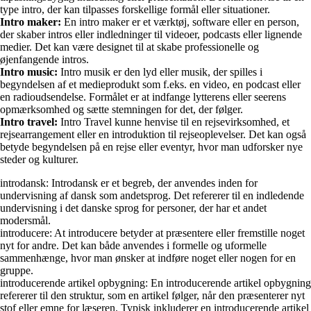
type intro, der kan tilpasses forskellige formål eller situationer.
Intro maker:
En intro maker er et værktøj, software eller en person,
der skaber intros eller indledninger til videoer, podcasts eller lignende
medier. Det kan være designet til at skabe professionelle og
øjenfangende intros.
Intro music:
Intro musik er den lyd eller musik, der spilles i
begyndelsen af et medieprodukt som f.eks. en video, en podcast eller
en radioudsendelse. Formålet er at indfange lytterens eller seerens
opmærksomhed og sætte stemningen for det, der følger.
Intro travel:
Intro Travel kunne henvise til en rejsevirksomhed, et
rejsearrangement eller en introduktion til rejseoplevelser. Det kan også
betyde begyndelsen på en rejse eller eventyr, hvor man udforsker nye
steder og kulturer.
introdansk: Introdansk er et begreb, der anvendes inden for
undervisning af dansk som andetsprog. Det refererer til en indledende
undervisning i det danske sprog for personer, der har et andet
modersmål.
introducere: At introducere betyder at præsentere eller fremstille noget
nyt for andre. Det kan både anvendes i formelle og uformelle
sammenhænge, hvor man ønsker at indføre noget eller nogen for en
gruppe.
introducerende artikel opbygning: En introducerende artikel opbygning
refererer til den struktur, som en artikel følger, når den præsenterer nyt
stof eller emne for læseren. Typisk inkluderer en introducerende artikel