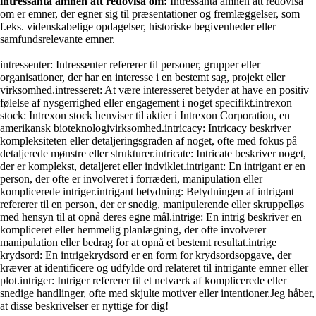
intressanta ämnen att redovisa om:
Intressanta ämnen att redovisa
om er emner, der egner sig til præsentationer og fremlæggelser, som
f.eks. videnskabelige opdagelser, historiske begivenheder eller
samfundsrelevante emner.
intressenter: Intressenter refererer til personer, grupper eller
organisationer, der har en interesse i en bestemt sag, projekt eller
virksomhed.intresseret: At være interesseret betyder at have en positiv
følelse af nysgerrighed eller engagement i noget specifikt.intrexon
stock: Intrexon stock henviser til aktier i Intrexon Corporation, en
amerikansk bioteknologivirksomhed.intricacy: Intricacy beskriver
kompleksiteten eller detaljeringsgraden af noget, ofte med fokus på
detaljerede mønstre eller strukturer.intricate: Intricate beskriver noget,
der er komplekst, detaljeret eller indviklet.intrigant: En intrigant er en
person, der ofte er involveret i forræderi, manipulation eller
komplicerede intriger.intrigant betydning: Betydningen af ​​intrigant
refererer til en person, der er snedig, manipulerende eller skruppelløs
med hensyn til at opnå deres egne mål.intrige: En intrig beskriver en
kompliceret eller hemmelig planlægning, der ofte involverer
manipulation eller bedrag for at opnå et bestemt resultat.intrige
krydsord: En intrigekrydsord er en form for krydsordsopgave, der
kræver at identificere og udfylde ord relateret til intrigante emner eller
plot.intriger: Intriger refererer til et netværk af komplicerede eller
snedige handlinger, ofte med skjulte motiver eller intentioner.Jeg håber,
at disse beskrivelser er nyttige for dig!