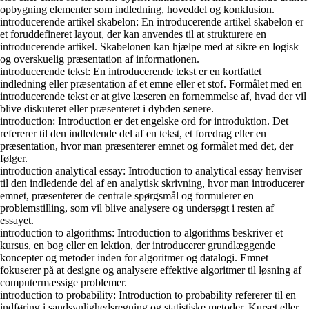
opbygning elementer som indledning, hoveddel og konklusion.
introducerende artikel skabelon: En introducerende artikel skabelon er
et foruddefineret layout, der kan anvendes til at strukturere en
introducerende artikel. Skabelonen kan hjælpe med at sikre en logisk
og overskuelig præsentation af informationen.
introducerende tekst: En introducerende tekst er en kortfattet
indledning eller præsentation af et emne eller et stof. Formålet med en
introducerende tekst er at give læseren en fornemmelse af, hvad der vil
blive diskuteret eller præsenteret i dybden senere.
introduction: Introduction er det engelske ord for introduktion. Det
refererer til den indledende del af en tekst, et foredrag eller en
præsentation, hvor man præsenterer emnet og formålet med det, der
følger.
introduction analytical essay: Introduction to analytical essay henviser
til den indledende del af en analytisk skrivning, hvor man introducerer
emnet, præsenterer de centrale spørgsmål og formulerer en
problemstilling, som vil blive analysere og undersøgt i resten af
essayet.
introduction to algorithms: Introduction to algorithms beskriver et
kursus, en bog eller en lektion, der introducerer grundlæggende
koncepter og metoder inden for algoritmer og datalogi. Emnet
fokuserer på at designe og analysere effektive algoritmer til løsning af
computermæssige problemer.
introduction to probability: Introduction to probability refererer til en
indføring i sandsynlighedsregning og statistiske metoder. Kurset eller