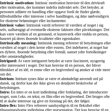
Intrinsic motivation:
Intrinsic motivation henviser til den drivkraft
eller motivation, der kommer indefra individet selv. Det betyder, at
personen udfører en handling eller opgave fordi de finder glæde,
tilfredsstillelse eller interesse i selve handlingen, og ikke nødvendigvis
for eksterne belønninger eller incitamenter.
Intrinsic value:
Intrinsisk værdi refererer til værdien af noget i sig
selv, uafhængigt af eventuelle eksterne faktorer eller påvirkninger. Det
kan være værdien af en genstand, et kunstværk eller endda en person,
baseret på deres iboende kvaliteter eller egenskaber.
Intrinsically meaning:
Intrinsisk mening refererer til betydningen eller
værdien af noget i dets kerne eller essens. Det indebærer, at noget har
en dybere, iboende betydning eller formål, uanset ydre fortolkninger
eller omstændigheder.
Intrigued:
At være intrigueret betyder at være fascineret, nysgerrig
eller interesseret i noget. Det kan henvise til en person, der bliver
tiltrukket af en idé, et emne eller en begivenhed og ønsker at vide mere
om det.
Intrium:
Intrium synes ikke at være et almindeligt anvendt ord på
dansk, og derfor kan der ikke gives en detaljeret beskrivelse af
betydningen.
Intro:
En intro er en kort indledning eller forklaring, der introducerer
noget, som f.eks. en tekst, en film eller en begivenhed. Det bruges ofte
til at skabe interesse og give en forsmag på det, der følger.
Intro flex:
Intro Flex refererer sandsynligvis til en fleksibel eller
tilpasningsdygtig indledning eller præsentation. Det kan henvise til en