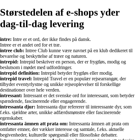
Størstedelen af e-shops yder
dag-til-dag levering
intre:
Intre er et ord, der ikke findes på dansk.
Intree er et andet ord for et træ.
intree club:
Intree Club kunne være navnet på en klub dedikeret til
bevarelse og beskyttelse af træer og naturen.
intrepid:
Intrepid beskriver en person, der er frygtløs, modig og
beslutsom i mødet med udfordringer.
intrepid definition:
Intrepid betyder frygtløs eller modig.
intrepid travel:
Intrepid Travel er en populær rejsearrangør, der
tilbyder eventyrlystne og unikke rejseoplevelser til forskellige
destinationer over hele verden.
intressant:
Intressant er det svenske ord for interessant, som betyder
spændende, fascinerende eller engagerende.
intressanta djur:
Intressanta djur refererer til interessante dyr, som
f.eks. sjældne arter, unikke adfærdsmønstre eller fascinerende
egenskaber.
intressanta ämnen att prata om:
Intressanta ämnen att prata om
omfatter emner, der vækker interesse og samtale, f.eks. aktuelle
begivenheder, kulturelle spørgsmål eller filosofiske debatter.