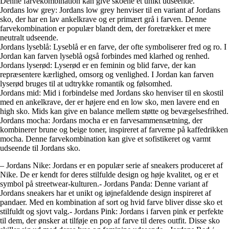
Denne farvekombination kan give skoene et unikt udseende.
Jordans low grey: Jordans low grey henviser til en variant af Jordans
sko, der har en lav ankelkrave og er primært grå i farven. Denne
farvekombination er populær blandt dem, der foretrækker et mere
neutralt udseende.
Jordans lyseblå: Lyseblå er en farve, der ofte symboliserer fred og ro. I
Jordan kan farven lyseblå også forbindes med klarhed og renhed.
Jordans lyserød: Lyserød er en feminin og blid farve, der kan
repræsentere kærlighed, omsorg og venlighed. I Jordan kan farven
lyserød bruges til at udtrykke romantik og følsomhed.
Jordans mid: Mid i forbindelse med Jordans sko henviser til en skostil
med en ankelkrave, der er højere end en low sko, men lavere end en
high sko. Mids kan give en balance mellem støtte og bevægelsesfrihed.
Jordans mocha: Jordans mocha er en farvesammensætning, der
kombinerer brune og beige toner, inspireret af farverne på kaffedrikken
mocha. Denne farvekombination kan give et sofistikeret og varmt
udseende til Jordans sko.
– Jordans Nike: Jordans er en populær serie af sneakers produceret af
Nike. De er kendt for deres stilfulde design og høje kvalitet, og er et
symbol på streetwear-kulturen.- Jordans Panda: Denne variant af
Jordans sneakers har et unikt og iøjnefaldende design inspireret af
pandaer. Med en kombination af sort og hvid farve bliver disse sko et
stilfuldt og sjovt valg.- Jordans Pink: Jordans i farven pink er perfekte
til dem, der ønsker at tilføje en pop af farve til deres outfit. Disse sko