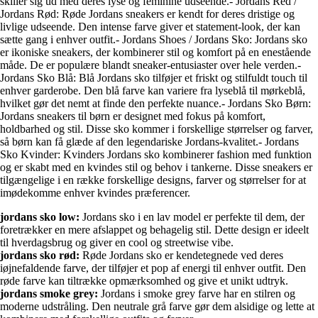
skiller sig ud med deres lyse og feminine udseende.- Jordans Red /
Jordans Rød: Røde Jordans sneakers er kendt for deres dristige og
livlige udseende. Den intense farve giver et statement-look, der kan
sætte gang i enhver outfit.- Jordans Shoes / Jordans Sko: Jordans sko
er ikoniske sneakers, der kombinerer stil og komfort på en enestående
måde. De er populære blandt sneaker-entusiaster over hele verden.-
Jordans Sko Blå: Blå Jordans sko tilføjer et friskt og stilfuldt touch til
enhver garderobe. Den blå farve kan variere fra lyseblå til mørkeblå,
hvilket gør det nemt at finde den perfekte nuance.- Jordans Sko Børn:
Jordans sneakers til børn er designet med fokus på komfort,
holdbarhed og stil. Disse sko kommer i forskellige størrelser og farver,
så børn kan få glæde af den legendariske Jordans-kvalitet.- Jordans
Sko Kvinder: Kvinders Jordans sko kombinerer fashion med funktion
og er skabt med en kvindes stil og behov i tankerne. Disse sneakers er
tilgængelige i en række forskellige designs, farver og størrelser for at
imødekomme enhver kvindes præferencer.
jordans sko low:
Jordans sko i en lav model er perfekte til dem, der
foretrækker en mere afslappet og behagelig stil. Dette design er ideelt
til hverdagsbrug og giver en cool og streetwise vibe.
jordans sko rød:
Røde Jordans sko er kendetegnede ved deres
iøjnefaldende farve, der tilføjer et pop af energi til enhver outfit. Den
røde farve kan tiltrække opmærksomhed og give et unikt udtryk.
jordans smoke grey:
Jordans i smoke grey farve har en stilren og
moderne udstråling. Den neutrale grå farve gør dem alsidige og lette at