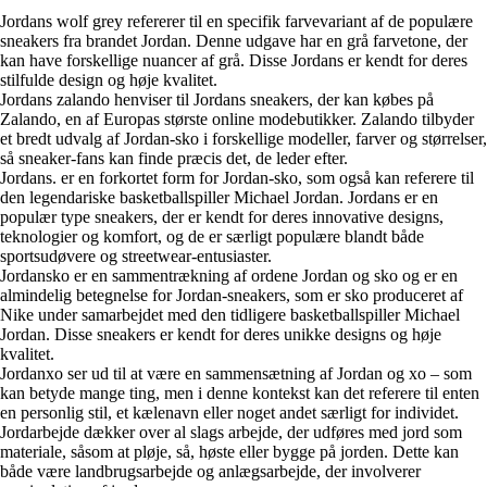
Jordans wolf grey refererer til en specifik farvevariant af de populære
sneakers fra brandet Jordan. Denne udgave har en grå farvetone, der
kan have forskellige nuancer af grå. Disse Jordans er kendt for deres
stilfulde design og høje kvalitet.
Jordans zalando henviser til Jordans sneakers, der kan købes på
Zalando, en af Europas største online modebutikker. Zalando tilbyder
et bredt udvalg af Jordan-sko i forskellige modeller, farver og størrelser,
så sneaker-fans kan finde præcis det, de leder efter.
Jordans. er en forkortet form for Jordan-sko, som også kan referere til
den legendariske basketballspiller Michael Jordan. Jordans er en
populær type sneakers, der er kendt for deres innovative designs,
teknologier og komfort, og de er særligt populære blandt både
sportsudøvere og streetwear-entusiaster.
Jordansko er en sammentrækning af ordene Jordan og sko og er en
almindelig betegnelse for Jordan-sneakers, som er sko produceret af
Nike under samarbejdet med den tidligere basketballspiller Michael
Jordan. Disse sneakers er kendt for deres unikke designs og høje
kvalitet.
Jordanxo ser ud til at være en sammensætning af Jordan og xo – som
kan betyde mange ting, men i denne kontekst kan det referere til enten
en personlig stil, et kælenavn eller noget andet særligt for individet.
Jordarbejde dækker over al slags arbejde, der udføres med jord som
materiale, såsom at pløje, så, høste eller bygge på jorden. Dette kan
både være landbrugsarbejde og anlægsarbejde, der involverer