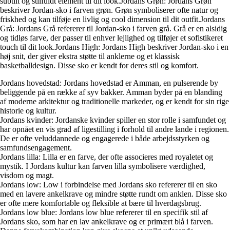
subtilt og stilfuldt element til dit look.Jordans Grøn: Jordans Grøn
beskriver Jordan-sko i farven grøn. Grøn symboliserer ofte natur og
friskhed og kan tilføje en livlig og cool dimension til dit outfit.Jordans
Grå: Jordans Grå refererer til Jordan-sko i farven grå. Grå er en alsidig
og tidløs farve, der passer til enhver lejlighed og tilføjer et sofistikeret
touch til dit look.Jordans High: Jordans High beskriver Jordan-sko i en
høj snit, der giver ekstra støtte til anklerne og et klassisk
basketballdesign. Disse sko er kendt for deres stil og komfort.
Jordans hovedstad: Jordans hovedstad er Amman, en pulserende by
beliggende på en række af syv bakker. Amman byder på en blanding
af moderne arkitektur og traditionelle markeder, og er kendt for sin rige
historie og kultur.
Jordans kvinder: Jordanske kvinder spiller en stor rolle i samfundet og
har opnået en vis grad af ligestilling i forhold til andre lande i regionen.
De er ofte veluddannede og engagerede i både arbejdsstyrken og
samfundsengagement.
Jordans lilla: Lilla er en farve, der ofte associeres med royaletet og
mystik. I Jordans kultur kan farven lilla symbolisere værdighed,
visdom og magt.
Jordans low: Low i forbindelse med Jordans sko refererer til en sko
med en lavere ankelkrave og mindre støtte rundt om anklen. Disse sko
er ofte mere komfortable og fleksible at bære til hverdagsbrug.
Jordans low blue: Jordans low blue refererer til en specifik stil af
Jordans sko, som har en lav ankelkrave og er primært blå i farven.