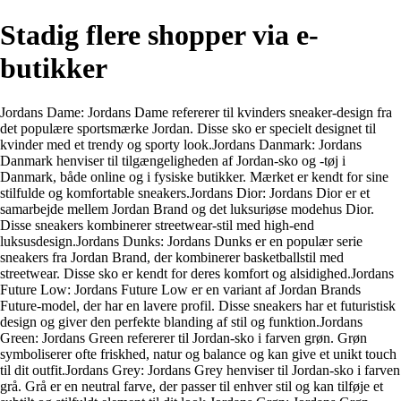
Stadig flere shopper via e-
butikker
Jordans Dame: Jordans Dame refererer til kvinders sneaker-design fra
det populære sportsmærke Jordan. Disse sko er specielt designet til
kvinder med et trendy og sporty look.Jordans Danmark: Jordans
Danmark henviser til tilgængeligheden af Jordan-sko og -tøj i
Danmark, både online og i fysiske butikker. Mærket er kendt for sine
stilfulde og komfortable sneakers.Jordans Dior: Jordans Dior er et
samarbejde mellem Jordan Brand og det luksuriøse modehus Dior.
Disse sneakers kombinerer streetwear-stil med high-end
luksusdesign.Jordans Dunks: Jordans Dunks er en populær serie
sneakers fra Jordan Brand, der kombinerer basketballstil med
streetwear. Disse sko er kendt for deres komfort og alsidighed.Jordans
Future Low: Jordans Future Low er en variant af Jordan Brands
Future-model, der har en lavere profil. Disse sneakers har et futuristisk
design og giver den perfekte blanding af stil og funktion.Jordans
Green: Jordans Green refererer til Jordan-sko i farven grøn. Grøn
symboliserer ofte friskhed, natur og balance og kan give et unikt touch
til dit outfit.Jordans Grey: Jordans Grey henviser til Jordan-sko i farven
grå. Grå er en neutral farve, der passer til enhver stil og kan tilføje et