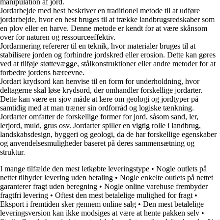
manipulation af jord.
Jordarbejde med hest beskriver en traditionel metode til at udføre
jordarbejde, hvor en hest bruges til at trække landbrugsredskaber som
en plov eller en harve. Denne metode er kendt for at være skånsom
over for naturen og ressourceeffektiv.
Jordarmering refererer til en teknik, hvor materialer bruges til at
stabilisere jorden og forhindre jordskred eller erosion. Dette kan gøres
ved at tilføje støttevægge, stålkonstruktioner eller andre metoder for at
forbedre jordens bæreevne.
Jordart krydsord kan henvise til en form for underholdning, hvor
deltagerne skal løse krydsord, der omhandler forskellige jordarter.
Dette kan være en sjov måde at lære om geologi og jordtyper på
samtidig med at man træner sin ordforråd og logiske tænkning.
Jordarter omfatter de forskellige former for jord, såsom sand, ler,
lerjord, muld, grus osv. Jordarter spiller en vigtig rolle i landbrug,
landskabsdesign, byggeri og geologi, da de har forskellige egenskaber
og anvendelsesmuligheder baseret på deres sammensætning og
struktur.
I mange tilfælde den mest letkøbte leveringstype
•
Nogle outlets på
nettet tilbyder levering uden betaling
•
Nogle enkelte outlets på nettet
garanterer fragt uden beregning
•
Nogle online varehuse frembyder
fragtfri levering
•
Oftest den mest betalelige mulighed for fragt
•
Eksport i fremtiden sker gennem online salg
•
Den mest betalelige
leveringsversion kan ikke modsiges at være at hente pakken selv
•