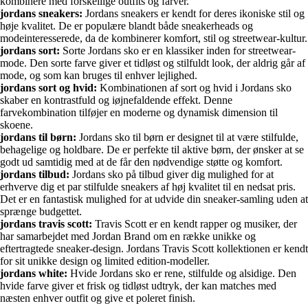
kombinere med forskellige outfits og farver.
jordans sneakers:
Jordans sneakers er kendt for deres ikoniske stil og
høje kvalitet. De er populære blandt både sneakerheads og
modeinteresserede, da de kombinerer komfort, stil og streetwear-kultur.
jordans sort:
Sorte Jordans sko er en klassiker inden for streetwear-
mode. Den sorte farve giver et tidløst og stilfuldt look, der aldrig går af
mode, og som kan bruges til enhver lejlighed.
jordans sort og hvid:
Kombinationen af sort og hvid i Jordans sko
skaber en kontrastfuld og iøjnefaldende effekt. Denne
farvekombination tilføjer en moderne og dynamisk dimension til
skoene.
jordans til børn:
Jordans sko til børn er designet til at være stilfulde,
behagelige og holdbare. De er perfekte til aktive børn, der ønsker at se
godt ud samtidig med at de får den nødvendige støtte og komfort.
jordans tilbud:
Jordans sko på tilbud giver dig mulighed for at
erhverve dig et par stilfulde sneakers af høj kvalitet til en nedsat pris.
Det er en fantastisk mulighed for at udvide din sneaker-samling uden at
sprænge budgettet.
jordans travis scott:
Travis Scott er en kendt rapper og musiker, der
har samarbejdet med Jordan Brand om en række unikke og
eftertragtede sneaker-design. Jordans Travis Scott kollektionen er kendt
for sit unikke design og limited edition-modeller.
jordans white:
Hvide Jordans sko er rene, stilfulde og alsidige. Den
hvide farve giver et frisk og tidløst udtryk, der kan matches med
næsten enhver outfit og give et poleret finish.