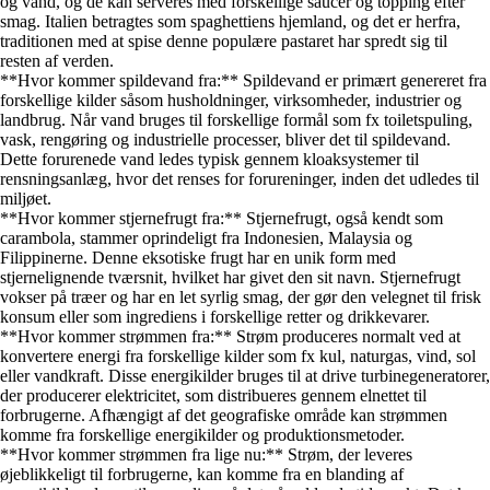
og vand, og de kan serveres med forskellige saucer og topping efter
smag. Italien betragtes som spaghettiens hjemland, og det er herfra,
traditionen med at spise denne populære pastaret har spredt sig til
resten af verden.
**Hvor kommer spildevand fra:** Spildevand er primært genereret fra
forskellige kilder såsom husholdninger, virksomheder, industrier og
landbrug. Når vand bruges til forskellige formål som fx toiletspuling,
vask, rengøring og industrielle processer, bliver det til spildevand.
Dette forurenede vand ledes typisk gennem kloaksystemer til
rensningsanlæg, hvor det renses for forureninger, inden det udledes til
miljøet.
**Hvor kommer stjernefrugt fra:** Stjernefrugt, også kendt som
carambola, stammer oprindeligt fra Indonesien, Malaysia og
Filippinerne. Denne eksotiske frugt har en unik form med
stjernelignende tværsnit, hvilket har givet den sit navn. Stjernefrugt
vokser på træer og har en let syrlig smag, der gør den velegnet til frisk
konsum eller som ingrediens i forskellige retter og drikkevarer.
**Hvor kommer strømmen fra:** Strøm produceres normalt ved at
konvertere energi fra forskellige kilder som fx kul, naturgas, vind, sol
eller vandkraft. Disse energikilder bruges til at drive turbinegeneratorer,
der producerer elektricitet, som distribueres gennem elnettet til
forbrugerne. Afhængigt af det geografiske område kan strømmen
komme fra forskellige energikilder og produktionsmetoder.
**Hvor kommer strømmen fra lige nu:** Strøm, der leveres
øjeblikkeligt til forbrugerne, kan komme fra en blanding af