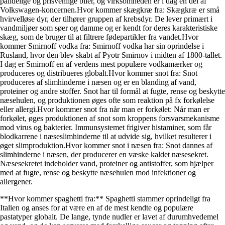
pålidelige og prisvenlige biler, og virksomheden er i dag en del af
Volkswagen-koncernen.Hvor kommer skægkræ fra: Skægkræ er små
hvirvelløse dyr, der tilhører gruppen af krebsdyr. De lever primært i
vandmiljøer som søer og damme og er kendt for deres karakteristiske
skæg, som de bruger til at filtrere fødepartikler fra vandet.Hvor
kommer Smirnoff vodka fra: Smirnoff vodka har sin oprindelse i
Rusland, hvor den blev skabt af Pyotr Smirnov i midten af 1800-tallet.
I dag er Smirnoff en af verdens mest populære vodkamærker og
produceres og distribueres globalt.Hvor kommer snot fra: Snot
produceres af slimhinderne i næsen og er en blanding af vand,
proteiner og andre stoffer. Snot har til formål at fugte, rense og beskytte
næsehulen, og produktionen øges ofte som reaktion på fx forkølelse
eller allergi.Hvor kommer snot fra når man er forkølet: Når man er
forkølet, øges produktionen af snot som kroppens forsvarsmekanisme
mod virus og bakterier. Immunsystemet frigiver histaminer, som får
blodkarrene i næseslimhinderne til at udvide sig, hvilket resulterer i
øget slimproduktion.Hvor kommer snot i næsen fra: Snot dannes af
slimhinderne i næsen, der producerer en væske kaldet næsesekret.
Næsesekretet indeholder vand, proteiner og antistoffer, som hjælper
med at fugte, rense og beskytte næsehulen mod infektioner og
allergener.
**Hvor kommer spaghetti fra:** Spaghetti stammer oprindeligt fra
Italien og anses for at være en af de mest kendte og populære
pastatyper globalt. De lange, tynde nudler er lavet af durumhvedemel