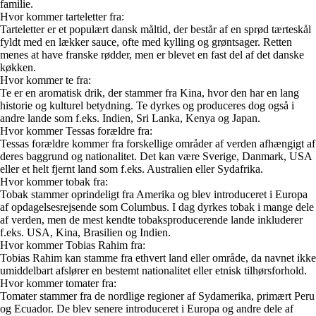
familie.
Hvor kommer tarteletter fra:
Tarteletter er et populært dansk måltid, der består af en sprød tærteskål
fyldt med en lækker sauce, ofte med kylling og grøntsager. Retten
menes at have franske rødder, men er blevet en fast del af det danske
køkken.
Hvor kommer te fra:
Te er en aromatisk drik, der stammer fra Kina, hvor den har en lang
historie og kulturel betydning. Te dyrkes og produceres dog også i
andre lande som f.eks. Indien, Sri Lanka, Kenya og Japan.
Hvor kommer Tessas forældre fra:
Tessas forældre kommer fra forskellige områder af verden afhængigt af
deres baggrund og nationalitet. Det kan være Sverige, Danmark, USA
eller et helt fjernt land som f.eks. Australien eller Sydafrika.
Hvor kommer tobak fra:
Tobak stammer oprindeligt fra Amerika og blev introduceret i Europa
af opdagelsesrejsende som Columbus. I dag dyrkes tobak i mange dele
af verden, men de mest kendte tobaksproducerende lande inkluderer
f.eks. USA, Kina, Brasilien og Indien.
Hvor kommer Tobias Rahim fra:
Tobias Rahim kan stamme fra ethvert land eller område, da navnet ikke
umiddelbart afslører en bestemt nationalitet eller etnisk tilhørsforhold.
Hvor kommer tomater fra:
Tomater stammer fra de nordlige regioner af Sydamerika, primært Peru
og Ecuador. De blev senere introduceret i Europa og andre dele af