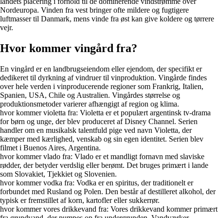
landets placering i forhold til de dominerende vindstrømme over
Nordeuropa. Vinden fra vest bringer ofte mildere og fugtigere
luftmasser til Danmark, mens vinde fra øst kan give koldere og tørrere
vejr.
Hvor kommer vingård fra?
En vingård er en landbrugseiendom eller ejendom, der specifikt er
dedikeret til dyrkning af vindruer til vinproduktion. Vingårde findes
over hele verden i vinproducerende regioner som Frankrig, Italien,
Spanien, USA, Chile og Australien. Vingårdes størrelse og
produktionsmetoder varierer afhængigt af region og klima.
hvor kommer violetta fra: Violetta er et populært argentinsk tv-drama
for børn og unge, der blev produceret af Disney Channel. Serien
handler om en musikalsk talentfuld pige ved navn Violetta, der
kæmper med kærlighed, venskab og sin egen identitet. Serien blev
filmet i Buenos Aires, Argentina.
hvor kommer vlado fra: Vlado er et mandligt fornavn med slaviske
rødder, der betyder verdslig eller berømt. Det bruges primært i lande
som Slovakiet, Tjekkiet og Slovenien.
hvor kommer vodka fra: Vodka er en spiritus, der traditionelt er
forbundet med Rusland og Polen. Den består af destilleret alkohol, der
typisk er fremstillet af korn, kartofler eller sukkerrør.
hvor kommer vores drikkevand fra: Vores drikkevand kommer primært
fra grundvand, der pumpes op fra undergrunden. Vandværker