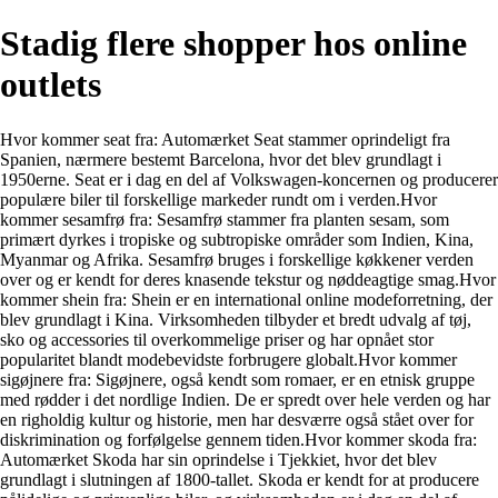
Stadig flere shopper hos online
outlets
Hvor kommer seat fra: Automærket Seat stammer oprindeligt fra
Spanien, nærmere bestemt Barcelona, hvor det blev grundlagt i
1950erne. Seat er i dag en del af Volkswagen-koncernen og producerer
populære biler til forskellige markeder rundt om i verden.Hvor
kommer sesamfrø fra: Sesamfrø stammer fra planten sesam, som
primært dyrkes i tropiske og subtropiske områder som Indien, Kina,
Myanmar og Afrika. Sesamfrø bruges i forskellige køkkener verden
over og er kendt for deres knasende tekstur og nøddeagtige smag.Hvor
kommer shein fra: Shein er en international online modeforretning, der
blev grundlagt i Kina. Virksomheden tilbyder et bredt udvalg af tøj,
sko og accessories til overkommelige priser og har opnået stor
popularitet blandt modebevidste forbrugere globalt.Hvor kommer
sigøjnere fra: Sigøjnere, også kendt som romaer, er en etnisk gruppe
med rødder i det nordlige Indien. De er spredt over hele verden og har
en righoldig kultur og historie, men har desværre også stået over for
diskrimination og forfølgelse gennem tiden.Hvor kommer skoda fra:
Automærket Skoda har sin oprindelse i Tjekkiet, hvor det blev
grundlagt i slutningen af 1800-tallet. Skoda er kendt for at producere