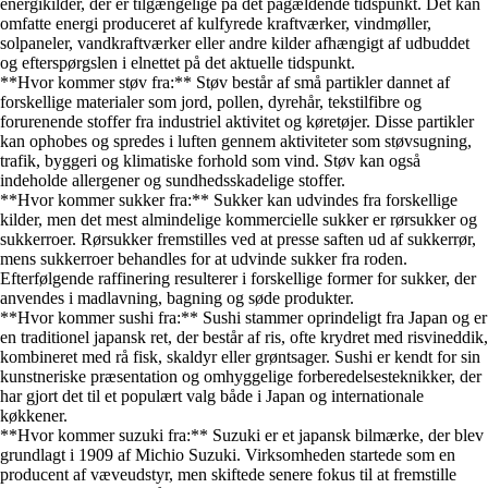
energikilder, der er tilgængelige på det pågældende tidspunkt. Det kan
omfatte energi produceret af kulfyrede kraftværker, vindmøller,
solpaneler, vandkraftværker eller andre kilder afhængigt af udbuddet
og efterspørgslen i elnettet på det aktuelle tidspunkt.
**Hvor kommer støv fra:** Støv består af små partikler dannet af
forskellige materialer som jord, pollen, dyrehår, tekstilfibre og
forurenende stoffer fra industriel aktivitet og køretøjer. Disse partikler
kan ophobes og spredes i luften gennem aktiviteter som støvsugning,
trafik, byggeri og klimatiske forhold som vind. Støv kan også
indeholde allergener og sundhedsskadelige stoffer.
**Hvor kommer sukker fra:** Sukker kan udvindes fra forskellige
kilder, men det mest almindelige kommercielle sukker er rørsukker og
sukkerroer. Rørsukker fremstilles ved at presse saften ud af sukkerrør,
mens sukkerroer behandles for at udvinde sukker fra roden.
Efterfølgende raffinering resulterer i forskellige former for sukker, der
anvendes i madlavning, bagning og søde produkter.
**Hvor kommer sushi fra:** Sushi stammer oprindeligt fra Japan og er
en traditionel japansk ret, der består af ris, ofte krydret med risvineddik,
kombineret med rå fisk, skaldyr eller grøntsager. Sushi er kendt for sin
kunstneriske præsentation og omhyggelige forberedelsesteknikker, der
har gjort det til et populært valg både i Japan og internationale
køkkener.
**Hvor kommer suzuki fra:** Suzuki er et japansk bilmærke, der blev
grundlagt i 1909 af Michio Suzuki. Virksomheden startede som en
producent af væveudstyr, men skiftede senere fokus til at fremstille