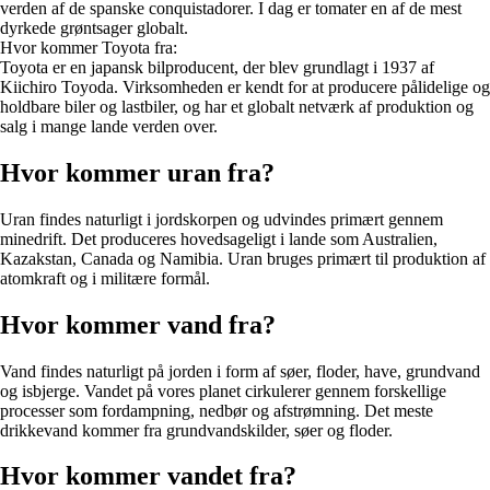
verden af de spanske conquistadorer. I dag er tomater en af de mest
dyrkede grøntsager globalt.
Hvor kommer Toyota fra:
Toyota er en japansk bilproducent, der blev grundlagt i 1937 af
Kiichiro Toyoda. Virksomheden er kendt for at producere pålidelige og
holdbare biler og lastbiler, og har et globalt netværk af produktion og
salg i mange lande verden over.
Hvor kommer uran fra?
Uran findes naturligt i jordskorpen og udvindes primært gennem
minedrift. Det produceres hovedsageligt i lande som Australien,
Kazakstan, Canada og Namibia. Uran bruges primært til produktion af
atomkraft og i militære formål.
Hvor kommer vand fra?
Vand findes naturligt på jorden i form af søer, floder, have, grundvand
og isbjerge. Vandet på vores planet cirkulerer gennem forskellige
processer som fordampning, nedbør og afstrømning. Det meste
drikkevand kommer fra grundvandskilder, søer og floder.
Hvor kommer vandet fra?