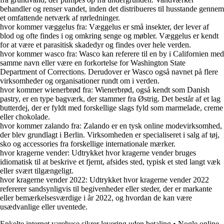
behandler og renser vandet, inden det distribueres til husstande gennem
et omfattende netværk af rørledninger.
hvor kommer væggelus fra: Væggelus er små insekter, der lever af
blod og ofte findes i og omkring senge og møbler. Væggelus er kendt
for at være et parasitisk skadedyr og findes over hele verden.
hvor kommer wasco fra: Wasco kan referere til en by i Californien med
samme navn eller være en forkortelse for Washington State
Department of Corrections. Derudover er Wasco også navnet på flere
virksomheder og organisationer rundt om i verden.
hvor kommer wienerbrød fra: Wienerbrød, også kendt som Danish
pastry, er en type bagværk, der stammer fra Østrig. Det består af et lag
butterdej, der er fyldt med forskellige slags fyld som marmelade, creme
eller chokolade.
hvor kommer zalando fra: Zalando er en tysk online modevirksomhed,
der blev grundlagt i Berlin. Virksomheden er specialiseret i salg af tøj,
sko og accessories fra forskellige internationale mærker.
hvor kragerne vender: Udtrykket hvor kragerne vender bruges
idiomatisk til at beskrive et fjernt, afsides sted, typisk et sted langt væk
eller svært tilgængeligt.
hvor kragerne vender 2022: Udtrykket hvor kragerne vender 2022
refererer sandsynligvis til begivenheder eller steder, der er markante
eller bemærkelsesværdige i år 2022, og hvordan de kan være
usædvanlige eller uventede.
Enkelte internet varehuse sikrer levering uden betaling
•
Nogle online