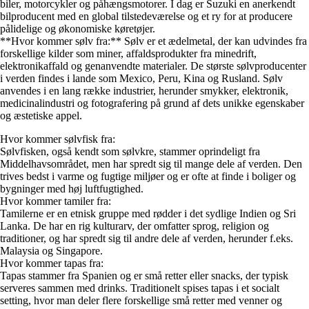
biler, motorcykler og påhængsmotorer. I dag er Suzuki en anerkendt
bilproducent med en global tilstedeværelse og et ry for at producere
pålidelige og økonomiske køretøjer.
**Hvor kommer sølv fra:** Sølv er et ædelmetal, der kan udvindes fra
forskellige kilder som miner, affaldsprodukter fra minedrift,
elektronikaffald og genanvendte materialer. De største sølvproducenter
i verden findes i lande som Mexico, Peru, Kina og Rusland. Sølv
anvendes i en lang række industrier, herunder smykker, elektronik,
medicinalindustri og fotografering på grund af dets unikke egenskaber
og æstetiske appel.
Hvor kommer sølvfisk fra:
Sølvfisken, også kendt som sølvkre, stammer oprindeligt fra
Middelhavsområdet, men har spredt sig til mange dele af verden. Den
trives bedst i varme og fugtige miljøer og er ofte at finde i boliger og
bygninger med høj luftfugtighed.
Hvor kommer tamiler fra:
Tamilerne er en etnisk gruppe med rødder i det sydlige Indien og Sri
Lanka. De har en rig kulturarv, der omfatter sprog, religion og
traditioner, og har spredt sig til andre dele af verden, herunder f.eks.
Malaysia og Singapore.
Hvor kommer tapas fra:
Tapas stammer fra Spanien og er små retter eller snacks, der typisk
serveres sammen med drinks. Traditionelt spises tapas i et socialt
setting, hvor man deler flere forskellige små retter med venner og