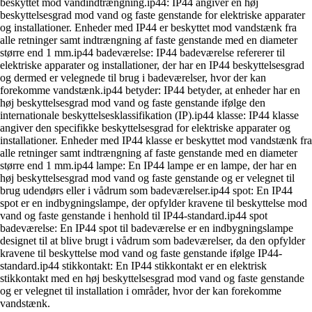
beskyttet mod vandindtrængning.ip44: IP44 angiver en høj
beskyttelsesgrad mod vand og faste genstande for elektriske apparater
og installationer. Enheder med IP44 er beskyttet mod vandstænk fra
alle retninger samt indtrængning af faste genstande med en diameter
større end 1 mm.ip44 badeværelse: IP44 badeværelse refererer til
elektriske apparater og installationer, der har en IP44 beskyttelsesgrad
og dermed er velegnede til brug i badeværelser, hvor der kan
forekomme vandstænk.ip44 betyder: IP44 betyder, at enheder har en
høj beskyttelsesgrad mod vand og faste genstande ifølge den
internationale beskyttelsesklassifikation (IP).ip44 klasse: IP44 klasse
angiver den specifikke beskyttelsesgrad for elektriske apparater og
installationer. Enheder med IP44 klasse er beskyttet mod vandstænk fra
alle retninger samt indtrængning af faste genstande med en diameter
større end 1 mm.ip44 lampe: En IP44 lampe er en lampe, der har en
høj beskyttelsesgrad mod vand og faste genstande og er velegnet til
brug udendørs eller i vådrum som badeværelser.ip44 spot: En IP44
spot er en indbygningslampe, der opfylder kravene til beskyttelse mod
vand og faste genstande i henhold til IP44-standard.ip44 spot
badeværelse: En IP44 spot til badeværelse er en indbygningslampe
designet til at blive brugt i vådrum som badeværelser, da den opfylder
kravene til beskyttelse mod vand og faste genstande ifølge IP44-
standard.ip44 stikkontakt: En IP44 stikkontakt er en elektrisk
stikkontakt med en høj beskyttelsesgrad mod vand og faste genstande
og er velegnet til installation i områder, hvor der kan forekomme
vandstænk.