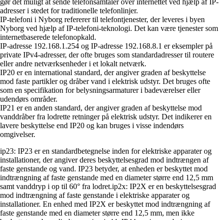
gør det muligt at sende telefonsamtaler over internettet ved hjælp af IP-
adresser i stedet for traditionelle telefonlinjer.
IP-telefoni i Nyborg refererer til telefontjenester, der leveres i byen
Nyborg ved hjælp af IP-telefoni-teknologi. Det kan være tjenester som
internetbaserede telefonopkald.
IP-adresse 192.168.1.254 og IP-adresse 192.168.8.1 er eksempler på
private IPv4-adresser, der ofte bruges som standardadresser til routere
eller andre netværksenheder i et lokalt netværk.
IP20 er en international standard, der angiver graden af beskyttelse
mod faste partikler og dråber vand i elektrisk udstyr. Det bruges ofte
som en specifikation for belysningsarmaturer i badeværelser eller
udendørs områder.
IP21 er en anden standard, der angiver graden af beskyttelse mod
vanddråber fra lodrette retninger på elektrisk udstyr. Det indikerer en
lavere beskyttelse end IP20 og kan bruges i visse indendørs
omgivelser.
ip23: IP23 er en standardbetegnelse inden for elektriske apparater og
installationer, der angiver deres beskyttelsesgrad mod indtrængen af
faste genstande og vand. IP23 betyder, at enheden er beskyttet mod
indtrængning af faste genstande med en diameter større end 12,5 mm
samt vanddryp i op til 60° fra lodret.ip2x: IP2X er en beskyttelsesgrad
mod indtrængning af faste genstande i elektriske apparater og
installationer. En enhed med IP2X er beskyttet mod indtrængning af
faste genstande med en diameter større end 12,5 mm, men ikke