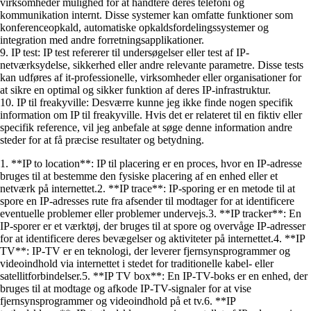
virksomheder mulighed for at håndtere deres telefoni og
kommunikation internt. Disse systemer kan omfatte funktioner som
konferenceopkald, automatiske opkaldsfordelingssystemer og
integration med andre forretningsapplikationer.
9. IP test: IP test refererer til undersøgelser eller test af IP-
netværksydelse, sikkerhed eller andre relevante parametre. Disse tests
kan udføres af it-professionelle, virksomheder eller organisationer for
at sikre en optimal og sikker funktion af deres IP-infrastruktur.
10. IP til freakyville: Desværre kunne jeg ikke finde nogen specifik
information om IP til freakyville. Hvis det er relateret til en fiktiv eller
specifik reference, vil jeg anbefale at søge denne information andre
steder for at få præcise resultater og betydning.
1. **IP to location**: IP til placering er en proces, hvor en IP-adresse
bruges til at bestemme den fysiske placering af en enhed eller et
netværk på internettet.2. **IP trace**: IP-sporing er en metode til at
spore en IP-adresses rute fra afsender til modtager for at identificere
eventuelle problemer eller problemer undervejs.3. **IP tracker**: En
IP-sporer er et værktøj, der bruges til at spore og overvåge IP-adresser
for at identificere deres bevægelser og aktiviteter på internettet.4. **IP
TV**: IP-TV er en teknologi, der leverer fjernsynsprogrammer og
videoindhold via internettet i stedet for traditionelle kabel- eller
satellitforbindelser.5. **IP TV box**: En IP-TV-boks er en enhed, der
bruges til at modtage og afkode IP-TV-signaler for at vise
fjernsynsprogrammer og videoindhold på et tv.6. **IP