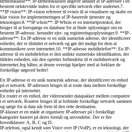
tæthedsklasse**: IP-tæthedsklassen angiver antallet af IP-adresser i en
bestemt rækkevidde inden for et specifikt netværk eller undernet.7.
**IP vision**: IP-vision refererer til evnen til at visualisere og skabe en
klar vision for implementeringen af IP-baserede tjenester og
teknologier.8. **IP whois**: IP Whois er en internetprotokol, der
bruges til at forespørge en database for at finde oplysninger om en
bestemt IP-adresse, herunder ejer- og registreringsoplysninger.9. **IP-
adresse**: En IP-adresse er en unik numerisk adresse, der identificerer
enheder, der er tilsluttet et netværk og gør det muligt for dem at
kommunikere over internettet.10. **IP-adresse mobiltelefon**: En IP-
adresse til en mobiltelefon er den unikke numeriske identifikation, der
tildeles enheden, når den opretter forbindelse til et mobilnetværk og
internettet.Jeg håber, at denne oversigt hjælper med at forklare de
forskellige søgeord bedre!
En IP-adresse er en unik numerisk adresse, der identificerer en enhed
på et netværk. IP-adressen bruges til at route data mellem forskellige
enheder på internettet.
En router er en enhed, der videresender datapakker mellem computere
i et netværk. Routere bruges til at forbinde forskellige netværk sammen
og sørge for at data når frem til den rette destination.
IP-klasser er en måde at organisere IP-adresser på i forskellige
kategorier baseret på deres formål og anvendelse. Der er fire
hovedklasser: A, B, C og D.
IP-telefoni, også kendt som Voice over IP (VoIP), er en teknologi, der