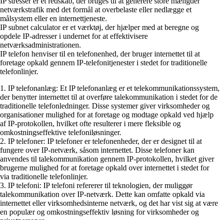
IP stresser er et redskab, der bruges til at generere store mængder
netværkstrafik med det formål at overbelaste eller nedlægge et
målsystem eller en internettjeneste.
IP subnet calculator er et værktøj, der hjælper med at beregne og
opdele IP-adresser i undernet for at effektivisere
netværksadministrationen.
IP telefon henviser til en telefonenhed, der bruger internettet til at
foretage opkald gennem IP-telefonitjenester i stedet for traditionelle
telefonlinjer.
1. IP telefonanlæg: Et IP telefonanlæg er et telekommunikationssystem,
der benytter internettet til at overføre talekommunikation i stedet for de
traditionelle telefonledninger. Disse systemer giver virksomheder og
organisationer mulighed for at foretage og modtage opkald ved hjælp
af IP-protokollen, hvilket ofte resulterer i mere fleksible og
omkostningseffektive telefoniløsninger.
2. IP telefoner: IP telefoner er telefonenheder, der er designet til at
fungere over IP-netværk, såsom internettet. Disse telefoner kan
anvendes til talekommunikation gennem IP-protokollen, hvilket giver
brugerne mulighed for at foretage opkald over internettet i stedet for
via traditionelle telefonlinjer.
3. IP telefoni: IP telefoni refererer til teknologien, der muliggør
talekommunikation over IP-netværk. Dette kan omfatte opkald via
internettet eller virksomhedsinterne netværk, og det har vist sig at være
en populær og omkostningseffektiv løsning for virksomheder og