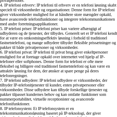
privatpersoner.
4. IP telefoni erhverv: IP telefoni til erhverv er en telefoni løsning skabt
specielt til virksomheder og organisationer. Denne form for IP telefoni
giver virksomheder mulighed for at håndtere store mængder opkald,
have avancerede telefonifunktioner og integrere telekommunikationen
med andre forretningsapplikationer.
5. IP telefoni priser: IP telefoni priser kan variere afhængigt af
udbyderen og de tjenester, der tilbydes. Generelt set er IP telefoni kendt
for at være en omkostningseffektiv løsning i forhold til traditionel
fastnetstelefoni, og mange udbydere tilbyder fleksible prissætninger og
pakker til både privatpersoner og virksomheder.
6. IP telefoni privat: IP telefoni til privat brug giver enkeltpersoner
mulighed for at foretage opkald over internettet ved hjælp af IP-
telefoner eller softphones. Denne form for telefoni er ofte mere
fleksibel og billigere end traditionel fastnetstelefoni og kan være en
attraktiv løsning for dem, der ønsker at spare penge på deres
telefonregninger.
7. IP telefoni udbydere: IP telefoni udbydere er virksomheder, der
tilbyder IP-telefonitjenester til kunder, enten privatpersoner eller
virksomheder. Disse udbydere kan tilbyde forskellige tjenester og
pakker tilpasset kundernes behov og kan omfatte funktioner som
nummerportabilitet, virtuelle receptionister og avancerede
telefonifunktioner.
8. IP telefonsystem: Et IP telefonsystem er en
telekommunikationsløsning baseret på IP-teknologi, der giver