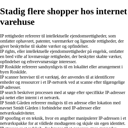
Stadig flere shopper hos internet
varehuse
IP rettigheder refererer til intellektuelle ejendomsrettigheder, som
omfatter ophavsret, patenter, varemærker og lignende rettigheder, der
giver beskyttelse til skabte værker og opfindelser.
IP rights, eller intellektuelle ejendomsrettigheder på engelsk, omfatter
en bred vifte af lovmæssige rettigheder, der beskytter skabte værker,
opfindelser og erhvervsmæssige interesser.
IP Roskilde refererer sandsynligvis til en lokalitet eller arrangement i
byen Roskilde.
IP scanner henviser til et værktøj, der anvendes til at identificere
enheder og ressourcer i et IP-netværk ved at scanne efter tilgængelige
IP-adresser.
IP search beskriver processen med at søge efter specifikke IP-adresser
på nettet eller internt i et netværk.
IP Smidt Gården refererer muligvis til en adresse eller lokation med
navnet Smidt Gården i forbindelse med IP-adresser eller
netværksaktiviteter.
IP spoofing er en teknik, hvor en angriber manipulerer IP-adressen i et
netværkspakke for at vildlede modtageren og skjule sin egen identitet.