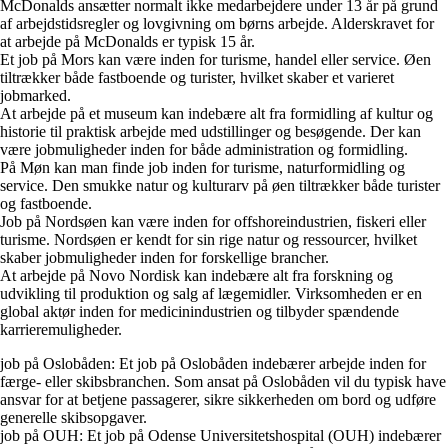
McDonalds ansætter normalt ikke medarbejdere under 13 år på grund
af arbejdstidsregler og lovgivning om børns arbejde. Alderskravet for
at arbejde på McDonalds er typisk 15 år.
Et job på Mors kan være inden for turisme, handel eller service. Øen
tiltrækker både fastboende og turister, hvilket skaber et varieret
jobmarked.
At arbejde på et museum kan indebære alt fra formidling af kultur og
historie til praktisk arbejde med udstillinger og besøgende. Der kan
være jobmuligheder inden for både administration og formidling.
På Møn kan man finde job inden for turisme, naturformidling og
service. Den smukke natur og kulturarv på øen tiltrækker både turister
og fastboende.
Job på Nordsøen kan være inden for offshoreindustrien, fiskeri eller
turisme. Nordsøen er kendt for sin rige natur og ressourcer, hvilket
skaber jobmuligheder inden for forskellige brancher.
At arbejde på Novo Nordisk kan indebære alt fra forskning og
udvikling til produktion og salg af lægemidler. Virksomheden er en
global aktør inden for medicinindustrien og tilbyder spændende
karrieremuligheder.
job på Oslobåden: Et job på Oslobåden indebærer arbejde inden for
færge- eller skibsbranchen. Som ansat på Oslobåden vil du typisk have
ansvar for at betjene passagerer, sikre sikkerheden om bord og udføre
generelle skibsopgaver.
job på OUH: Et job på Odense Universitetshospital (OUH) indebærer