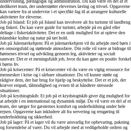
undervisning, pædagogik og administration. Du kan være en del af et
dedikeret team, der understøtter elevernes læring og trivsel. Opgaverne
kan variere fra at undervise i et specifikt fag til at arrangere kulturelle
aktiviteter for eleverne.
Job på Island: Et job på Island kan involvere alt fra turisme til landbrug
og fiskeri. Du kan være guide for turister, arbejde på en gård eller
deltage i fiskeriaktiviteter. Det er en unik mulighed for at opleve den
islandske kultur og natur på tæt hold.
Job på Julemærkehjem: På et julemærkehjem vil du arbejde med børn i
en omsorgsfuld og støttende atmosfære. Din rolle vil være at bidrage til
børnenes trivsel og udvikling gennem leg, aktiviteter og socialt
samvær. Det er et meningsfuldt job, hvor du kan gøre en positiv forskel
i børns liv.
Job på krisecenter: På et krisecenter vil du være en vigtig ressource for
mennesker i krise og i sårbare situationer. Du vil kunne støtte og
rådgive dem, der har brug for hjælp og beskyttelse. Det er et job, der
kræver empati, tålmodighed og evnen til at håndtere stressede
situationer.
Job på krydstogtskib: Et job på et krydstogtskib giver dig mulighed for
at arbejde i en international og dynamisk miljø. Du vil være en del af et
team, der sørger for gæsternes komfort og underholdning under hele
rejsen. Opgaverne kan inkludere alt fra servering og rengøring til
underholdning og sikkerhed.
Job på lager: På et lager vil du være ansvarlig for opbevaring, pakning
og forsendelse af varer. Du vil arbejde med at vedligeholde ordren og