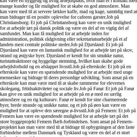
kan være en hyggelig og livlig arbejdsplads, hvor man er i kontakt med
mange kunder og får mulighed for at skabe en god atmosfære. Man
kan være med til at servere lækker kaffe, mad og kage, samtidig med at
man bidrager til en positiv oplevelse for cafeens gæster.Job på
Christiansborg: Et job på Christiansborg kan være en unik mulighed
for at arbejde tæt på dansk politik og være en del af en vigtig del af
samfundet. Man kan få mulighed for at arbejde inden for
administration, politisk rådgivning eller sekretariatsarbejde på et af
landets mest centrale politiske steder.Job på Djursland: Et job på
Djursland kan være en fantastisk mulighed for at arbejde tæt på skov,
strand og østjyske byer. Djursland er kendt for sin smukke natur,
turistattraktioner og hyggelige stemning, hvilket kan skabe gode
arbejdsforhold og en afslappet livsstil.Job på efterskole: Et job på en
efterskole kan være en spændende mulighed for at arbejde med unge
mennesker og bidrage til deres personlige udvikling. Som ansat på en
efterskole kan man være med til at skabe rammerne for elevernes
skolegang, fritidsaktiviteter og sociale liv.Job på Fanø: Et job på Fanø
kan give en unik mulighed for at arbejde på en ø med en særlig
atmosfære og en rig kulturarv. Fanø er kendt for sine charmerende
byer, brede strande og unikke natur, og et job på øen kan være en
mulighed for at opleve den særegne ø-livsstil.Job på Femern: Et job på
Femern kan være en spændende mulighed for at arbejde tæt på det
store byggeprojekt Femern Bælt-forbindelsen. Som ansat på Femern-
projektet kan man være med til at bidrage til opbygningen af den faste
forbindelse mellem Danmark og Tyskland og være en del af et stort