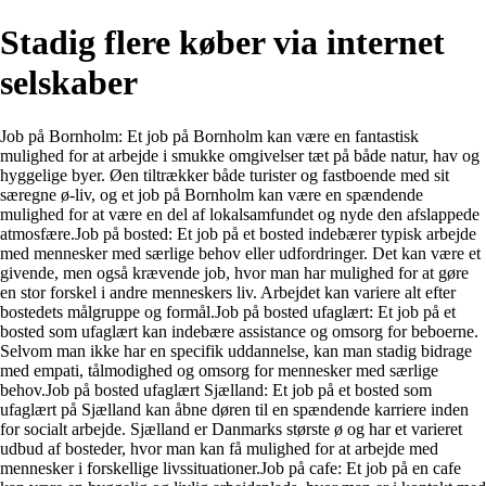
Stadig flere køber via internet
selskaber
Job på Bornholm: Et job på Bornholm kan være en fantastisk
mulighed for at arbejde i smukke omgivelser tæt på både natur, hav og
hyggelige byer. Øen tiltrækker både turister og fastboende med sit
særegne ø-liv, og et job på Bornholm kan være en spændende
mulighed for at være en del af lokalsamfundet og nyde den afslappede
atmosfære.Job på bosted: Et job på et bosted indebærer typisk arbejde
med mennesker med særlige behov eller udfordringer. Det kan være et
givende, men også krævende job, hvor man har mulighed for at gøre
en stor forskel i andre menneskers liv. Arbejdet kan variere alt efter
bostedets målgruppe og formål.Job på bosted ufaglært: Et job på et
bosted som ufaglært kan indebære assistance og omsorg for beboerne.
Selvom man ikke har en specifik uddannelse, kan man stadig bidrage
med empati, tålmodighed og omsorg for mennesker med særlige
behov.Job på bosted ufaglært Sjælland: Et job på et bosted som
ufaglært på Sjælland kan åbne døren til en spændende karriere inden
for socialt arbejde. Sjælland er Danmarks største ø og har et varieret
udbud af bosteder, hvor man kan få mulighed for at arbejde med
mennesker i forskellige livssituationer.Job på cafe: Et job på en cafe