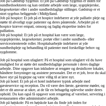
Job på Gødstrup Sygehus: Et job på Gødstrup Sygehus er inden for
sundhedssektoren og kan omfatte arbejde som læge, sygeplejerske,
lægesekretær eller i andre sundhedsfaglige stillinger. Gødstrup er et
stort sygehus beliggende i Midtjylland.
Job på hospice: Et job på et hospice indebærer at yde palliativ pleje og
støtte til alvorligt syge patienter og deres pårørende. Arbejdet på et
hospice kræver empati, omsorg og faglig ekspertise inden for
palliation.
Job på hospital: Et job på et hospital kan være som læge,
sygeplejerske, lægesekretær, portør eller i andre sundheds- eller
serviceorienterede roller. Hospitalsarbejde indebærer at yde
sundhedspleje og behandling til patienter med forskellige behov og
sygdomme.
Job på hospital som ufaglært: På et hospital som ufaglært vil du have
mulighed for at støtte det sundhedsfaglige personale i deres daglige
arbejde. Dine opgaver kan inkludere at rengøre og desinficere lokaler,
håndtere forsyninger og assistere personalet. Det er et job, hvor du skal
have styr på hygiejne og være villig til at lære nyt.
Job på hotel: Et job på et hotel indebærer typisk arbejde med
gæsteservice og reception. Du vil være den første, gæsterne møder, og
det er dit ansvar at sikre, at de får en behagelig oplevelse under deres
ophold. Du kan også få opgaver som rengøring af værelser, servering i
restauranten eller administrativt arbejde.
Job på højskole: På en højskole kan du finde job inden for