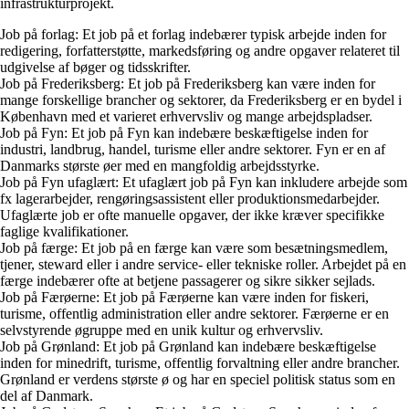
infrastrukturprojekt.
Job på forlag: Et job på et forlag indebærer typisk arbejde inden for
redigering, forfatterstøtte, markedsføring og andre opgaver relateret til
udgivelse af bøger og tidsskrifter.
Job på Frederiksberg: Et job på Frederiksberg kan være inden for
mange forskellige brancher og sektorer, da Frederiksberg er en bydel i
København med et varieret erhvervsliv og mange arbejdspladser.
Job på Fyn: Et job på Fyn kan indebære beskæftigelse inden for
industri, landbrug, handel, turisme eller andre sektorer. Fyn er en af
Danmarks største øer med en mangfoldig arbejdsstyrke.
Job på Fyn ufaglært: Et ufaglært job på Fyn kan inkludere arbejde som
fx lagerarbejder, rengøringsassistent eller produktionsmedarbejder.
Ufaglærte job er ofte manuelle opgaver, der ikke kræver specifikke
faglige kvalifikationer.
Job på færge: Et job på en færge kan være som besætningsmedlem,
tjener, steward eller i andre service- eller tekniske roller. Arbejdet på en
færge indebærer ofte at betjene passagerer og sikre sikker sejlads.
Job på Færøerne: Et job på Færøerne kan være inden for fiskeri,
turisme, offentlig administration eller andre sektorer. Færøerne er en
selvstyrende øgruppe med en unik kultur og erhvervsliv.
Job på Grønland: Et job på Grønland kan indebære beskæftigelse
inden for minedrift, turisme, offentlig forvaltning eller andre brancher.
Grønland er verdens største ø og har en speciel politisk status som en
del af Danmark.