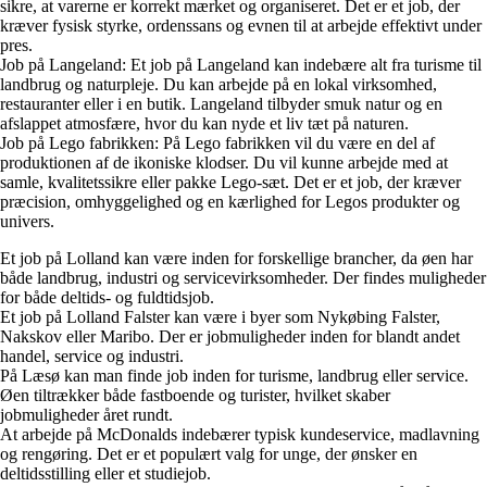
sikre, at varerne er korrekt mærket og organiseret. Det er et job, der
kræver fysisk styrke, ordenssans og evnen til at arbejde effektivt under
pres.
Job på Langeland: Et job på Langeland kan indebære alt fra turisme til
landbrug og naturpleje. Du kan arbejde på en lokal virksomhed,
restauranter eller i en butik. Langeland tilbyder smuk natur og en
afslappet atmosfære, hvor du kan nyde et liv tæt på naturen.
Job på Lego fabrikken: På Lego fabrikken vil du være en del af
produktionen af de ikoniske klodser. Du vil kunne arbejde med at
samle, kvalitetssikre eller pakke Lego-sæt. Det er et job, der kræver
præcision, omhyggelighed og en kærlighed for Legos produkter og
univers.
Et job på Lolland kan være inden for forskellige brancher, da øen har
både landbrug, industri og servicevirksomheder. Der findes muligheder
for både deltids- og fuldtidsjob.
Et job på Lolland Falster kan være i byer som Nykøbing Falster,
Nakskov eller Maribo. Der er jobmuligheder inden for blandt andet
handel, service og industri.
På Læsø kan man finde job inden for turisme, landbrug eller service.
Øen tiltrækker både fastboende og turister, hvilket skaber
jobmuligheder året rundt.
At arbejde på McDonalds indebærer typisk kundeservice, madlavning
og rengøring. Det er et populært valg for unge, der ønsker en
deltidsstilling eller et studiejob.