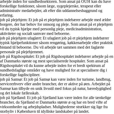
arbejde inden for sundhedssektoren. Som ansat på OUH kan du have
forskellige funktioner, såsom læge, sygeplejerske, terapeut eller
administrativ medarbejder, alt efter din uddannelsesbaggrund og
erfaring.
job på plejehjem: Et job på et plejehjem indebærer arbejde med ældre
borgere, der har behov for omsorg og pleje. Som ansat på et plejehjem
vil du typisk hjælpe med personlig pleje, medicinadministration,
aktiviteter og socialt samvær med beboerne.
job på plejehjem ufaglært: Et ufaglært job på et plejehjem indebærer
typisk hjælpefunktioner såsom rengøring, køkkenarbejde eller praktisk
bistand til beboerne. Du vil arbejde tæt sammen med det faglærte
personale på plejehjemmet.
job på Rigshospitalet: Et job på Rigshospitalet indebærer arbejde på en
af Danmarks største og mest specialiserede hospitaler. Som ansat på
Rigshospitalet vil du kunne arbejde inden for et bredt spektrum af
sundhedsfaglige områder og have mulighed for at specialisere dig i
forskellige fagdiscipliner.
job på Samsø: Et job på Samsø kan være inden for turisme, landbrug,
serviceerhverv eller andre brancher, der er aktive på øen. Arbejdet på
Samsø kan tilbyde en unik livsstil med fokus på natur, bæredygtighed
og det lokale fællesskab.
job på Sjælland: Et job på Sjælland kan være inden for alle tænkelige
brancher, da Sjælland er Danmarks største ø og har en bred vifte af
virksomheder og arbejdspladser. Mulighederne strækker sig lige fra
storbyliv i København til idylliske landskaber på landet.