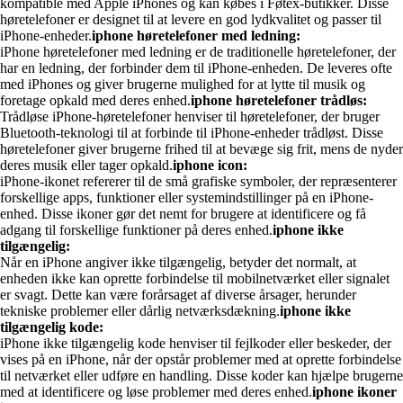
kompatible med Apple iPhones og kan købes i Føtex-butikker. Disse
høretelefoner er designet til at levere en god lydkvalitet og passer til
iPhone-enheder.
iphone høretelefoner med ledning:
iPhone høretelefoner med ledning er de traditionelle høretelefoner, der
har en ledning, der forbinder dem til iPhone-enheden. De leveres ofte
med iPhones og giver brugerne mulighed for at lytte til musik og
foretage opkald med deres enhed.
iphone høretelefoner trådløs:
Trådløse iPhone-høretelefoner henviser til høretelefoner, der bruger
Bluetooth-teknologi til at forbinde til iPhone-enheder trådløst. Disse
høretelefoner giver brugerne frihed til at bevæge sig frit, mens de nyder
deres musik eller tager opkald.
iphone icon:
iPhone-ikonet refererer til de små grafiske symboler, der repræsenterer
forskellige apps, funktioner eller systemindstillinger på en iPhone-
enhed. Disse ikoner gør det nemt for brugere at identificere og få
adgang til forskellige funktioner på deres enhed.
iphone ikke
tilgængelig:
Når en iPhone angiver ikke tilgængelig, betyder det normalt, at
enheden ikke kan oprette forbindelse til mobilnetværket eller signalet
er svagt. Dette kan være forårsaget af diverse årsager, herunder
tekniske problemer eller dårlig netværksdækning.
iphone ikke
tilgængelig kode:
iPhone ikke tilgængelig kode henviser til fejlkoder eller beskeder, der
vises på en iPhone, når der opstår problemer med at oprette forbindelse
til netværket eller udføre en handling. Disse koder kan hjælpe brugerne
med at identificere og løse problemer med deres enhed.
iphone ikoner