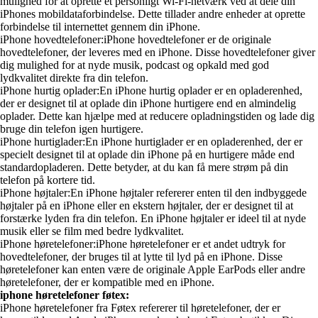
mulighed for at oprette et personligt Wi-Fi-netværk ved at dele din
iPhones mobildataforbindelse. Dette tillader andre enheder at oprette
forbindelse til internettet gennem din iPhone.
iPhone hovedtelefoner:iPhone hovedtelefoner er de originale
hovedtelefoner, der leveres med en iPhone. Disse hovedtelefoner giver
dig mulighed for at nyde musik, podcast og opkald med god
lydkvalitet direkte fra din telefon.
iPhone hurtig oplader:En iPhone hurtig oplader er en opladerenhed,
der er designet til at oplade din iPhone hurtigere end en almindelig
oplader. Dette kan hjælpe med at reducere opladningstiden og lade dig
bruge din telefon igen hurtigere.
iPhone hurtiglader:En iPhone hurtiglader er en opladerenhed, der er
specielt designet til at oplade din iPhone på en hurtigere måde end
standardopladeren. Dette betyder, at du kan få mere strøm på din
telefon på kortere tid.
iPhone højtaler:En iPhone højtaler refererer enten til den indbyggede
højtaler på en iPhone eller en ekstern højtaler, der er designet til at
forstærke lyden fra din telefon. En iPhone højtaler er ideel til at nyde
musik eller se film med bedre lydkvalitet.
iPhone høretelefoner:iPhone høretelefoner er et andet udtryk for
hovedtelefoner, der bruges til at lytte til lyd på en iPhone. Disse
høretelefoner kan enten være de originale Apple EarPods eller andre
høretelefoner, der er kompatible med en iPhone.
iphone høretelefoner føtex:
iPhone høretelefoner fra Føtex refererer til høretelefoner, der er