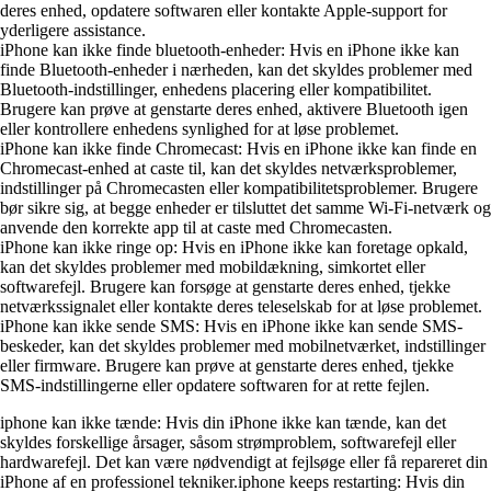
deres enhed, opdatere softwaren eller kontakte Apple-support for
yderligere assistance.
iPhone kan ikke finde bluetooth-enheder: Hvis en iPhone ikke kan
finde Bluetooth-enheder i nærheden, kan det skyldes problemer med
Bluetooth-indstillinger, enhedens placering eller kompatibilitet.
Brugere kan prøve at genstarte deres enhed, aktivere Bluetooth igen
eller kontrollere enhedens synlighed for at løse problemet.
iPhone kan ikke finde Chromecast: Hvis en iPhone ikke kan finde en
Chromecast-enhed at caste til, kan det skyldes netværksproblemer,
indstillinger på Chromecasten eller kompatibilitetsproblemer. Brugere
bør sikre sig, at begge enheder er tilsluttet det samme Wi-Fi-netværk og
anvende den korrekte app til at caste med Chromecasten.
iPhone kan ikke ringe op: Hvis en iPhone ikke kan foretage opkald,
kan det skyldes problemer med mobildækning, simkortet eller
softwarefejl. Brugere kan forsøge at genstarte deres enhed, tjekke
netværkssignalet eller kontakte deres teleselskab for at løse problemet.
iPhone kan ikke sende SMS: Hvis en iPhone ikke kan sende SMS-
beskeder, kan det skyldes problemer med mobilnetværket, indstillinger
eller firmware. Brugere kan prøve at genstarte deres enhed, tjekke
SMS-indstillingerne eller opdatere softwaren for at rette fejlen.
iphone kan ikke tænde: Hvis din iPhone ikke kan tænde, kan det
skyldes forskellige årsager, såsom strømproblem, softwarefejl eller
hardwarefejl. Det kan være nødvendigt at fejlsøge eller få repareret din
iPhone af en professionel tekniker.iphone keeps restarting: Hvis din