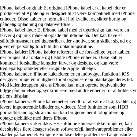
iPhone kabel original: Et originalt iPhone kabel er et kabel, der er
produceret af Apple og er designet til at være kompatibelt med iPhone-
enheder. Disse kabler er normalt af høj kvalitet og sikrer hurtig og
pålidelig opladning og dataoverførsel.
iPhone kabel tiger: Et iPhone kabel med et tigerdesign kan være en
farverig og unik måde at oplade din iPhone på. Det kan have et
stilfuldt mønster med tigerstriber eller -motiver, som skiller sig ud og
giver en personlig touch til din opladningsrutine.
iPhone kabler: iPhone kabler refererer til de forskellige typer kabler,
der bruges til at oplade og tilslutte iPhone-enheder. Disse kabler
kommer i forskellige længder, farver og designs, og kan være
tredjepartsprodukter eller originale Apple-tilbehør.
iPhone kalender: iPhone kalenderen er en indbygget funktion i iOS,
der giver brugeren mulighed for at organisere og planlægge deres tid.
Med kalenderappen på ens iPhone kan man oprette begivenheder,
tilføje påmindelser og synkronisere med andre enheder for at holde styr
på ens tidsplan.
iPhone kamera: iPhone kameraet er kendt for at være af høj kvalitet og
levere imponerende billeder og videoer. Med funktioner som HDR,
portrættilstand og slow motion kan brugerne nemt fotografere og
optage øjeblikke med deres iPhone.
iPhone kamera virker ikke: Hvis iPhone kameraet ikke fungerer, kan
det skyldes flere årsager såsom softwarefejl, hardwareproblemer eller
skader på kameraet. Brugere kan løse dette problem ved at genstarte