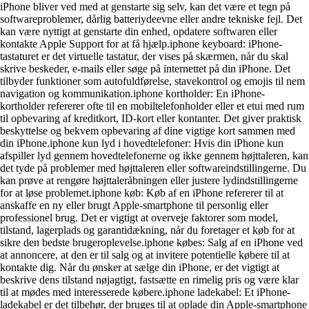
iPhone bliver ved med at genstarte sig selv, kan det være et tegn på
softwareproblemer, dårlig batteriydeevne eller andre tekniske fejl. Det
kan være nyttigt at genstarte din enhed, opdatere softwaren eller
kontakte Apple Support for at få hjælp.iphone keyboard: iPhone-
tastaturet er det virtuelle tastatur, der vises på skærmen, når du skal
skrive beskeder, e-mails eller søge på internettet på din iPhone. Det
tilbyder funktioner som autofuldførelse, stavekontrol og emojis til nem
navigation og kommunikation.iphone kortholder: En iPhone-
kortholder refererer ofte til en mobiltelefonholder eller et etui med rum
til opbevaring af kreditkort, ID-kort eller kontanter. Det giver praktisk
beskyttelse og bekvem opbevaring af dine vigtige kort sammen med
din iPhone.iphone kun lyd i hovedtelefoner: Hvis din iPhone kun
afspiller lyd gennem hovedtelefonerne og ikke gennem højttaleren, kan
det tyde på problemer med højttaleren eller softwareindstillingerne. Du
kan prøve at rengøre højttaleråbningen eller justere lydindstillingerne
for at løse problemet.iphone køb: Køb af en iPhone refererer til at
anskaffe en ny eller brugt Apple-smartphone til personlig eller
professionel brug. Det er vigtigt at overveje faktorer som model,
tilstand, lagerplads og garantidækning, når du foretager et køb for at
sikre den bedste brugeroplevelse.iphone købes: Salg af en iPhone ved
at annoncere, at den er til salg og at invitere potentielle købere til at
kontakte dig. Når du ønsker at sælge din iPhone, er det vigtigt at
beskrive dens tilstand nøjagtigt, fastsætte en rimelig pris og være klar
til at mødes med interesserede købere.iphone ladekabel: Et iPhone-
ladekabel er det tilbehør, der bruges til at oplade din Apple-smartphone