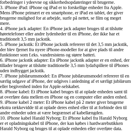
forbedringer i ydeevne og sikkerhedsopdateringer til brugerne.
3. iPhone iPad: iPhone og iPad er to forskellige enheder fra Apple.
Mens iPhone primært er en smartphone, er iPad en tablet, der giver
brugerne mulighed for at arbejde, surfe på nettet, se film og meget
mere.
4. iPhone jack adapter: En iPhone jack adapter bruges til at tilslutte
høretelefoner eller andre lydenheder til en iPhone, der ikke har et
traditionelt 3,5 mm jackstik.
5. iPhone jackstik: Et iPhone jackstik refererer til det 3,5 mm jackstik,
der blev fjernet fra nyere iPhone-modeller for at give plads til andre
funktioner som f.eks. vandresistens og større batteri.
6. iPhone jackstik adapter: En iPhone jackstik adapter er en enhed, der
tillader brugere at tilslutte traditionelle 3,5 mm lydafspillere til iPhones
uden indbygget jackstik.
7. iPhone jubilæumsmodel: En iPhone jubilæumsmodel refererer til en
særlig udgave af iPhone, der udgives i anledning af et særligt jubilæum
eller begivenhed inden for Apple-selskabet.
8. iPhone kabel: Et iPhone kabel bruges til at oplade enheden samt til
at overføre data mellem en iPhone og en computer eller anden enhed.
9. iPhone kabel 2 meter: Et iPhone kabel på 2 meter giver brugerne
ekstra rækkevidde til at oplade deres enhed eller til at forbinde den til
andre enheder uden at være begrænset af kabellængden.
10. iPhone kabel Harald Nyborg: Et iPhone kabel fra Harald Nyborg
er et opladningskabel til iPhone, der kan købes i hardwarebutikken
Harald Nyborg og bruges til at oplade enheden eller overføre data.