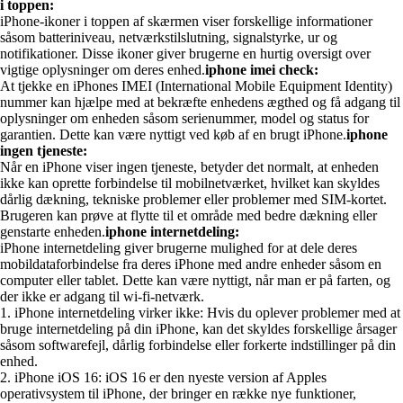
i toppen:
iPhone-ikoner i toppen af skærmen viser forskellige informationer
såsom batteriniveau, netværkstilslutning, signalstyrke, ur og
notifikationer. Disse ikoner giver brugerne en hurtig oversigt over
vigtige oplysninger om deres enhed.
iphone imei check:
At tjekke en iPhones IMEI (International Mobile Equipment Identity)
nummer kan hjælpe med at bekræfte enhedens ægthed og få adgang til
oplysninger om enheden såsom serienummer, model og status for
garantien. Dette kan være nyttigt ved køb af en brugt iPhone.
iphone
ingen tjeneste:
Når en iPhone viser ingen tjeneste, betyder det normalt, at enheden
ikke kan oprette forbindelse til mobilnetværket, hvilket kan skyldes
dårlig dækning, tekniske problemer eller problemer med SIM-kortet.
Brugeren kan prøve at flytte til et område med bedre dækning eller
genstarte enheden.
iphone internetdeling:
iPhone internetdeling giver brugerne mulighed for at dele deres
mobildataforbindelse fra deres iPhone med andre enheder såsom en
computer eller tablet. Dette kan være nyttigt, når man er på farten, og
der ikke er adgang til wi-fi-netværk.
1. iPhone internetdeling virker ikke: Hvis du oplever problemer med at
bruge internetdeling på din iPhone, kan det skyldes forskellige årsager
såsom softwarefejl, dårlig forbindelse eller forkerte indstillinger på din
enhed.
2. iPhone iOS 16: iOS 16 er den nyeste version af Apples
operativsystem til iPhone, der bringer en række nye funktioner,