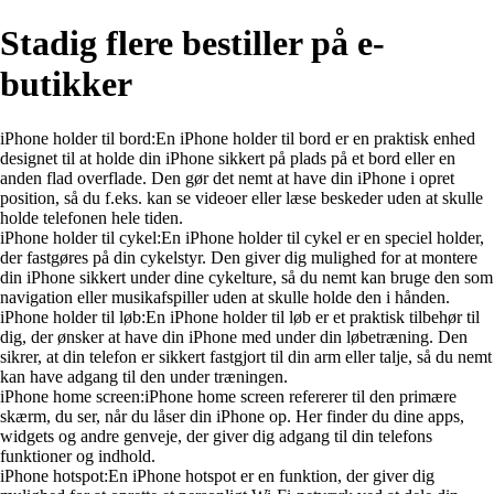
Stadig flere bestiller på e-
butikker
iPhone holder til bord:En iPhone holder til bord er en praktisk enhed
designet til at holde din iPhone sikkert på plads på et bord eller en
anden flad overflade. Den gør det nemt at have din iPhone i opret
position, så du f.eks. kan se videoer eller læse beskeder uden at skulle
holde telefonen hele tiden.
iPhone holder til cykel:En iPhone holder til cykel er en speciel holder,
der fastgøres på din cykelstyr. Den giver dig mulighed for at montere
din iPhone sikkert under dine cykelture, så du nemt kan bruge den som
navigation eller musikafspiller uden at skulle holde den i hånden.
iPhone holder til løb:En iPhone holder til løb er et praktisk tilbehør til
dig, der ønsker at have din iPhone med under din løbetræning. Den
sikrer, at din telefon er sikkert fastgjort til din arm eller talje, så du nemt
kan have adgang til den under træningen.
iPhone home screen:iPhone home screen refererer til den primære
skærm, du ser, når du låser din iPhone op. Her finder du dine apps,
widgets og andre genveje, der giver dig adgang til din telefons
funktioner og indhold.
iPhone hotspot:En iPhone hotspot er en funktion, der giver dig