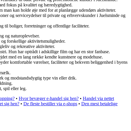
med fokus på kvalitet og bæredygtighed.
om man kan holde øje med for at planlægge udendørs aktiviteter.
oner og serviceydelser til private og erhvervskunder i Juelsminde og
l boliger, forretninger og offentlige faciliteter.
ng og naturoplevelser.
og forskellige aktivitetsmuligheder.
eliv og rekreative aktiviteter.
ri. Hun har optrådt i adskillige film og har en stor fanbase.
arbejdet med en lang række kendte kunstnere og modehuse.
der komfortable værelser, faciliteter og bekvem beliggenhed i byens
 mælk.
ærk og modstandsdygtig type vin eller drik.
ldning.
spil eller leg.
hopping?
•
Hvor bevæger e-handel sig hen?
•
Handel via nettet
et sig hen?
•
De fleste bestiller via e-shops
•
Den mest betalelige