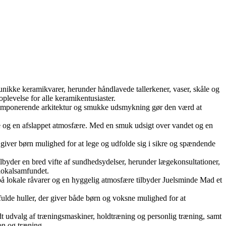
ikke keramikvarer, herunder håndlavede tallerkener, vaser, skåle og
plevelse for alle keramikentusiaster.
ens imponerende arkitektur og smukke udsmykning gør den værd at
ice og en afslappet atmosfære. Med en smuk udsigt over vandet og en
giver børn mulighed for at lege og udfolde sig i sikre og spændende
byder en bred vifte af sundhedsydelser, herunder lægekonsultationer,
lokalsamfundet.
 på lokale råvarer og en hyggelig atmosfære tilbyder Juelsminde Mad et
lde huller, der giver både børn og voksne mulighed for at
edt udvalg af træningsmaskiner, holdtræning og personlig træning, samt
on og træning.