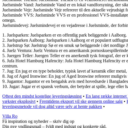
Juelsminde Vand: Juelsminde Vand er en lokal vandforsyning, der sik
Juelsminde Vejr: Juelsminde Vejr refererer til den aktuelle vejrudsig
Juelsminde VVS: Juelsminde VVS er en professionel VVS-installatør, de
omegn.
Juelsmindevej: Juelsmindevej er en vejadresse i Juelsminde, der forbin
1. Juelsparken: Juelsparken er en offentlig park beliggende i Aalborg.
2. Juelsparken Aalborg: Juelsparken i Aalborg er et populært udflugts
3. Juelstrup Sø: Juelstrup Sø er en smuk sø beliggende i det nordlige J
4. Juelz Ventura: Juelz Ventura er en amerikansk pornoskuespillerinde 
5. Juergen Teller: Juergen Teller er en anerkendt tysk fotograf, der 
6. Jufa Hotel Hamburg Hafencity: Jufa Hotel Hamburg Hafencity er et
centrum.
7. Jug: En jug er en type beholder, typisk lavet af keramik eller metal
8. Jug of Aged Ironwine: En jug of Aged Ironwine refererer muligvis ti
9. Jugantor: Jugantor er en bengalsk avis med hovedsæde i Bangladesh
10. Jugar: Jugar er et spansk verbum, der betyder at spille, lege eller 
Oftest den mindst kostelige leveringsløsning
•
En lang række internet 
vækster eksplosivt
•
Fremtidens eksport vil ske gennem online salg
•
leveringsmetode vil dog altid være selv at hente pakken
•
Villa Ro
Få inspiration og nyheder – skriv dig op
Din nye yndlingsmail – fyldt med indsigt og konkrete råd.