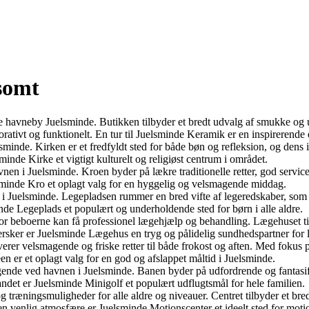
dsomt
havneby Juelsminde. Butikken tilbyder et bredt udvalg af smukke og un
ativt og funktionelt. En tur til Juelsminde Keramik er en inspirerende o
lsminde. Kirken er et fredfyldt sted for både bøn og refleksion, og d
inde Kirke et vigtigt kulturelt og religiøst centrum i området.
vnen i Juelsminde. Kroen byder på lækre traditionelle retter, god serv
uelsminde Kro et oplagt valg for en hyggelig og velsmagende middag.
i Juelsminde. Legepladsen rummer en bred vifte af legeredskaber, som 
de Legeplads et populært og underholdende sted for børn i alle aldre.
or beboerne kan få professionel lægehjælp og behandling. Lægehuset til
sker er Juelsminde Lægehus en tryg og pålidelig sundhedspartner for 
erer velsmagende og friske retter til både frokost og aften. Med fokus
en er et oplagt valg for en god og afslappet måltid i Juelsminde.
ende ved havnen i Juelsminde. Banen byder på udfordrende og fantasifu
ndet er Juelsminde Minigolf et populært udflugtsmål for hele familien.
og træningsmuligheder for alle aldre og niveauer. Centret tilbyder et br
 venlig atmosfære er Juelsminde Motionscenter et ideelt sted for moti