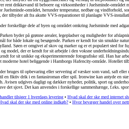
rer rent drikkevand til beboere og virksomheder i Juelsminde-området 
t for Juelsminde-området, herunder temperatur, nedbør og vindforhold, s
r tilbyder alt fra akutte VVS-reparationer til planlagte VVS-installati
der forskellige dele af byen og området omkring Juelsminde med adgang ti
 Parken byder på grønne arealer, legepladser og muligheder for afslapni
mål for både lokale og besøgende. Parken er kendt for sin smukke natur 
ylland. Søen er omgivet af skov og marker og er et populært sted for fugl
og model, der er kendt for sit arbejde i den voksne underholdningsindust
er kendt for sit unikke og eksperimenterende fotografiske stil. Han har 
 moderne hotel beliggende i Hamborgs Hafencity-område. Hotellet tilby
, der bruges til opbevaring eller servering af væsker som vand, saft eller
l en fiktiv drik i en fantasiroman eller spil. Ironwine kan antyde en st
. Avisen udgives dagligt og dækker nyheder, politik, sport og underho
have det sjovt. Det kan anvendes i forskellige sammenhænge, f.eks. sport, 
handler tilsiger 1 hverdags levering
•
Hvad skal der ske med internet s
Hvad skal der ske med online indkøb?
•
Hvor bevæger handel over nett