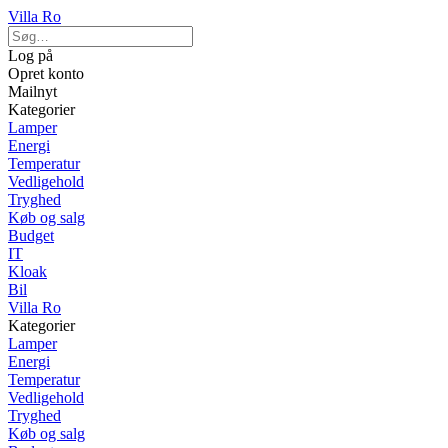
Villa Ro
Log på
Opret konto
Mailnyt
Kategorier
Lamper
Energi
Temperatur
Vedligehold
Tryghed
Køb og salg
Budget
IT
Kloak
Bil
Villa Ro
Kategorier
Lamper
Energi
Temperatur
Vedligehold
Tryghed
Køb og salg