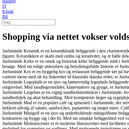
Budget
IT
Kloak
Bil
Shopping via nettet vokser vol
Juelsminde Keramik er en keramikbutik beliggende i den charmerende 
figurer. Keramikken er skabt med omhu og kreativitet, og er både dekor
Juelsminde Kirke er en smuk og historisk kirke beliggende midt i Jue
besøge. Med sin rolige atmosfære og betydningsfulde historie er Juelsm
Juelsminde Kro er en hyggelig kro og restaurant beliggende tæt på ha
varieret menu med alt fra fiskeretter til klassiske danske retter, er J
Juelsminde Legeplads er en sjov og børnevenlig legeplads beliggende 
omgivelser. Med sandlegeområder, klatrestativer og gynge, er Juelsmin
Juelsminde Lægehus er en vigtig sundhedsinstitution i Juelsminde, hv
sundhedstjek og akut behandling. Med kompetente læger og sygeplejer
Juelsminde Mad er en populær café og spisested i Juelsminde, der serv
lækkert udvalg af salater, sandwiches, pastaretter og meget mere. Café
Juelsminde Minigolf er en sjov og underholdende minigolfbane beligg
konkurrere og hygge sig i det fri. Med sin smukke beliggenhed ved va
Juelsminde Motionscenter er et moderne fitnesscenter med faciliteter 
mulighed for svømning og wellness. Med motiverede instruktører og en