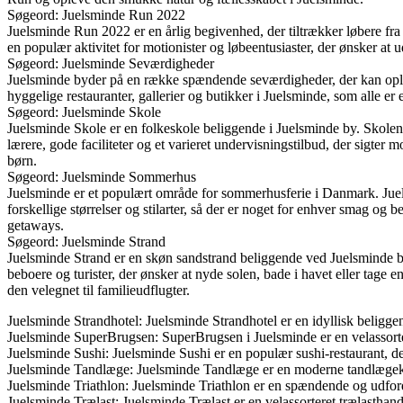
Søgeord: Juelsminde Run 2022
Juelsminde Run 2022 er en årlig begivenhed, der tiltrækker løbere fr
en populær aktivitet for motionister og løbeentusiaster, der ønsker at
Søgeord: Juelsminde Seværdigheder
Juelsminde byder på en række spændende seværdigheder, der kan opl
hyggelige restauranter, gallerier og butikker i Juelsminde, som alle 
Søgeord: Juelsminde Skole
Juelsminde Skole er en folkeskole beliggende i Juelsminde by. Skolen 
lærere, gode faciliteter og et varieret undervisningstilbud, der sigter 
børn.
Søgeord: Juelsminde Sommerhus
Juelsminde er et populært område for sommerhusferie i Danmark. Jue
forskellige størrelser og stilarter, så der er noget for enhver smag o
getaways.
Søgeord: Juelsminde Strand
Juelsminde Strand er en skøn sandstrand beliggende ved Juelsminde by.
beboere og turister, der ønsker at nyde solen, bade i havet eller tage
den velegnet til familieudflugter.
Juelsminde Strandhotel: Juelsminde Strandhotel er en idyllisk beligg
Juelsminde SuperBrugsen: SuperBrugsen i Juelsminde er en velassorteret 
Juelsminde Sushi: Juelsminde Sushi er en populær sushi-restaurant, der
Juelsminde Tandlæge: Juelsminde Tandlæge er en moderne tandlægeklin
Juelsminde Triathlon: Juelsminde Triathlon er en spændende og udfor
Juelsminde Trælast: Juelsminde Trælast er en velassorteret trælasthande