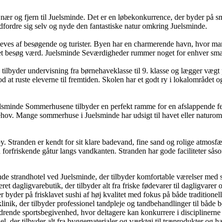
a nær og fjern til Juelsminde. Det er en løbekonkurrence, der byder p
 udfordre sig selv og nyde den fantastiske natur omkring Juelsminde.
eves af besøgende og turister. Byen har en charmerende havn, hvor m
er et besøg værd. Juelsminde Seværdigheder rummer noget for enhver smag
tilbyder undervisning fra børnehaveklasse til 9. klasse og lægger vægt 
mod at ruste eleverne til fremtiden. Skolen har et godt ry i lokalområdet 
lsminde Sommerhusene tilbyder en perfekt ramme for en afslappende f
g behov. Mange sommerhuse i Juelsminde har udsigt til havet eller naturo
 Stranden er kendt for sit klare badevand, fine sand og rolige atmosfæ
 en forfriskende gåtur langs vandkanten. Stranden har gode faciliteter så
ende strandhotel ved Juelsminde, der tilbyder komfortable værelser med
dagligvarebutik, der tilbyder alt fra friske fødevarer til dagligvarer og
 byder på frisklavet sushi af høj kvalitet med fokus på både traditione
ik, der tilbyder professionel tandpleje og tandbehandlinger til både 
drende sportsbegivenhed, hvor deltagere kan konkurrere i discipliner
l, der tilbyder alt fra byggematerialer og værktøj til træprodukter og ha