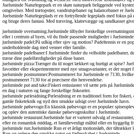
Juelsminde Naturlegepark er en skøn naturpark beliggende ved kysten
omgivelser. Med trætopstier, vandrutsjebaner og balancebaner er Juelsmi
Juelsminde Naturlegeplads er en fortryllende legeplads med fokus på 
og bruge deres fantasi. Med træsving, klatrevægge og sandkasser giver
juelsminde overnatning:Juelsminde tilbyder forskellige overnatningsm
eller i centrum af byen, vil du finde passende muligheder i Juelsminde
juelsminde padel:På udkig efter sjov og motion? Padeltennis er en popu
underholdende dag med venner eller familie.
juelsminde padelbaner:I Juelsminde finder du velholdte padelbaner, der
træne dine padelfærdigheder på disse baner.
juelsminde pizza:Trænger du til noget lækkert og hurtigt at spise? Ju
favoritter eller eksperimenterer med nye smagsvarianter, er der noget 
juelsminde postnummer:Postnummeret for Juelsminde er 7130, hvilket 
postnummeret 7130 for at præcisere din henvendelse.
juelsminde put and take:Fiskeri entusiaster vil sætte pris på Juelsmin
en dag i naturen og fange forskellige fiskearter.
juelsminde pælesidning:Pælesidning er en traditionel form for fiskeri
gamle fisketeknik og nyd den smukke udsigt over Juelsminde havn.
juelsminde pølsevogn:En klassisk pølsevogn er en populær spiseoplev
og oplev den autentiske danske pølsevognskultur i Juelsminde.
juelsminde restaurant:Juelsminde har et varieret udvalg af restauranter,
efter en romantisk middag, et familievenligt måltid eller en hyggelig f
juelsminde run:Juelsminde Run er et årligt motionsløb, der tiltrækker 
Run og opleve den smukke natur og fællesskabet i Juelsminde.