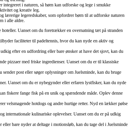
integreret i naturen, så børn kan udforske og lege i smukke
tivitet og kreativ leg.
 lærerige legeredskaber, som opfordrer børn til at udforske naturen
 i alle aldre.
e hoteller. Uanset om du foretrækker en overnatning tæt på stranden
byder faciliteter til padeltennis, hvor du kan nyde en aktiv og
udkig efter en udfordring eller bare ønsker at have det sjovt, kan du
de pizzaer med friske ingredienser. Uanset om du er til klassiske
u sender post eller søger oplysninger om Juelsminde, kan du bruge
nner. Uanset om du er nybegynder eller erfaren lystfisker, kan du nyde
et kan fiskere fange fisk på en unik og spændende måde. Oplev denne
rer velsmagende hotdogs og andre hurtige retter. Nyd en lækker pølse
er og internationale kulinariske oplevelser. Uanset om du er på udkig
 eller bare nyder at deltage i motionsløb, kan du tage del i Juelsminde