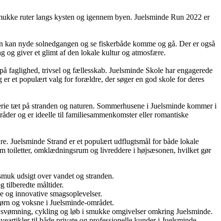
å smukke ruter langs kysten og igennem byen. Juelsminde Run 2022 er
an kan nyde solnedgangen og se fiskerbåde komme og gå. Der er også
 og giver et glimt af den lokale kultur og atmosfære.
på faglighed, trivsel og fællesskab. Juelsminde Skole har engagerede
og er et populært valg for forældre, der søger en god skole for deres
erie tæt på stranden og naturen. Sommerhusene i Juelsminde kommer i
mråder og er ideelle til familiesammenkomster eller romantiske
re. Juelsminde Strand er et populært udflugtsmål for både lokale
som toiletter, omklædningsrum og livreddere i højsæsonen, hvilket gør
 smuk udsigt over vandet og stranden.
 tilberedte måltider.
lle og innovative smagsoplevelser.
børn og voksne i Juelsminde-området.
ne svømning, cykling og løb i smukke omgivelser omkring Juelsminde.
veartikler til både private og professionelle kunder i Juelsminde.