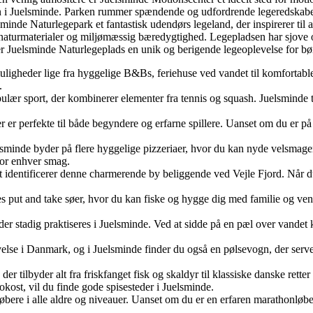
 i Juelsminde. Parken rummer spændende og udfordrende legeredskaber 
nde Naturlegepark et fantastisk udendørs legeland, der inspirerer til ak
naturmaterialer og miljømæssig bæredygtighed. Legepladsen har sjove og
 Juelsminde Naturlegeplads en unik og berigende legeoplevelse for børn
uligheder lige fra hyggelige B&Bs, feriehuse ved vandet til komfortabl
.
lær sport, der kombinerer elementer fra tennis og squash. Juelsminde til
 er perfekte til både begyndere og erfarne spillere. Uanset om du er på 
elsminde byder på flere hyggelige pizzeriaer, hvor du kan nyde velsmagen
for enhver smag.
identificerer denne charmerende by beliggende ved Vejle Fjord. Når d
des put and take søer, hvor du kan fiske og hygge dig med familie og ve
, der stadig praktiseres i Juelsminde. Ved at sidde på en pæl over vand
else i Danmark, og i Juelsminde finder du også en pølsevogn, der serve
 der tilbyder alt fra friskfanget fisk og skaldyr til klassiske danske rett
rokost, vil du finde gode spisesteder i Juelsminde.
løbere i alle aldre og niveauer. Uanset om du er en erfaren marathonløber