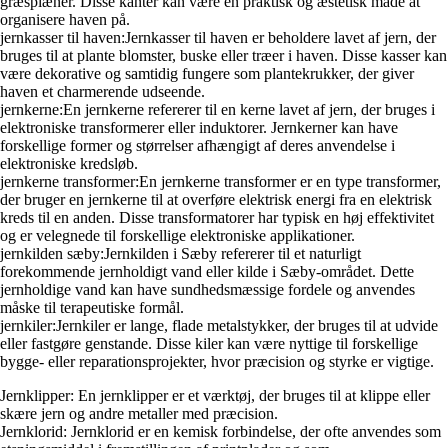
græsplæner. Disse kanter kan være en praktisk og æstetisk måde at
organisere haven på.
jernkasser til haven:Jernkasser til haven er beholdere lavet af jern, der
bruges til at plante blomster, buske eller træer i haven. Disse kasser kan
være dekorative og samtidig fungere som plantekrukker, der giver
haven et charmerende udseende.
jernkerne:En jernkerne refererer til en kerne lavet af jern, der bruges i
elektroniske transformerer eller induktorer. Jernkerner kan have
forskellige former og størrelser afhængigt af deres anvendelse i
elektroniske kredsløb.
jernkerne transformer:En jernkerne transformer er en type transformer,
der bruger en jernkerne til at overføre elektrisk energi fra en elektrisk
kreds til en anden. Disse transformatorer har typisk en høj effektivitet
og er velegnede til forskellige elektroniske applikationer.
jernkilden sæby:Jernkilden i Sæby refererer til et naturligt
forekommende jernholdigt vand eller kilde i Sæby-området. Dette
jernholdige vand kan have sundhedsmæssige fordele og anvendes
måske til terapeutiske formål.
jernkiler:Jernkiler er lange, flade metalstykker, der bruges til at udvide
eller fastgøre genstande. Disse kiler kan være nyttige til forskellige
bygge- eller reparationsprojekter, hvor præcision og styrke er vigtige.
Jernklipper: En jernklipper er et værktøj, der bruges til at klippe eller
skære jern og andre metaller med præcision.
Jernklorid: Jernklorid er en kemisk forbindelse, der ofte anvendes som