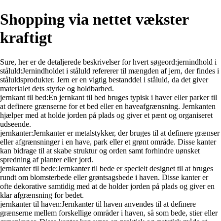
Shopping via nettet vækster
kraftigt
Sure, her er de detaljerede beskrivelser for hvert søgeord:jernindhold i
ståluld:Jernindholdet i ståluld refererer til mængden af jern, der findes i
ståluldsprodukter. Jern er en vigtig bestanddel i ståluld, da det giver
materialet dets styrke og holdbarhed.
jernkant til bed:En jernkant til bed bruges typisk i haver eller parker til
at definere grænserne for et bed eller en haveafgrænsning. Jernkanten
hjælper med at holde jorden på plads og giver et pænt og organiseret
udseende.
jernkanter:Jernkanter er metalstykker, der bruges til at definere grænser
eller afgrænsninger i en have, park eller et grønt område. Disse kanter
kan bidrage til at skabe struktur og orden samt forhindre uønsket
spredning af planter eller jord.
jernkanter til bede:Jernkanter til bede er specielt designet til at bruges
rundt om blomsterbede eller grøntsagsbede i haven. Disse kanter er
ofte dekorative samtidig med at de holder jorden på plads og giver en
klar afgrænsning for bedet.
jernkanter til haven:Jernkanter til haven anvendes til at definere
grænserne mellem forskellige områder i haven, så som bede, stier eller