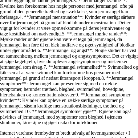
at forebygge og behandle jernmangel.3. **Jernmangel kvalme**:
Kvalme kan forekomme hos nogle personer med jernmangel, ofte på
grund af den generelle træthed og svækkelse, som jernmangel kan
forårsage.4. **Jernmangel menstruation**: Kvinder er særligt sårbare
over for jernmangel på grund af blodtab under menstruation. Det er
vigtigt for kvinder at være opmærksomme på deres jernniveauer og
tage kosttilskud om nødvendigt.5. **Jernmangel mørke rander**:
Mørke rander under øjnene kan være et tegn på jernmangel, da
jernmangel kan føre til en blek hudfarve og øget synlighed af blodkar
under øjenområdet.6. **Jernmangel og angst**: Nogle studier har vist
en sammenhæng mellem jernmangel og angstsymptomer. Det er vigtigt
at søge lægehjælp, hvis du oplever angstsymptomer og mistænker
jernmangel som årsag.7. **Jernmangel svimmelhed**: Svimmelhed og
følelsen af at være svimmel kan forekomme hos personer med
jernmangel på grund af nedsat ilttransport i kroppen.8. **Jernmangel
symptomer**: Jernmangel kan præsentere sig med en række
symptomer, herunder træthed, bleghed, svimmelhed, hovedpine,
hjertebanken og koncentrationsbesvær.9. **Jernmangel symptomer
kvinder**: Kvinder kan opleve en række særlige symptomer på
jernmangel, såsom kraftige menstruationsblødninger, træthed og
svimmelhed.10. **Jernmangel symptomer øjne**: Øjnene kan også
påvirkes af jernmangel, med symptomer som bleghed i øjenens
slimhinder, tørre øjne og øget risiko for infektioner.
Internet varehuse frembyder et bredt udvalg af leveringsmetoder
•
I