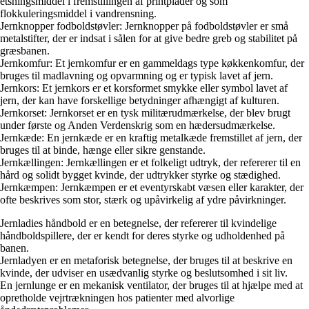
etsningsmiddel i fremstillingen af printplader og som
flokkuleringsmiddel i vandrensning.
Jernknopper fodboldstøvler: Jernknopper på fodboldstøvler er små
metalstifter, der er indsat i sålen for at give bedre greb og stabilitet på
græsbanen.
Jernkomfur: Et jernkomfur er en gammeldags type køkkenkomfur, der
bruges til madlavning og opvarmning og er typisk lavet af jern.
Jernkors: Et jernkors er et korsformet smykke eller symbol lavet af
jern, der kan have forskellige betydninger afhængigt af kulturen.
Jernkorset: Jernkorset er en tysk militærudmærkelse, der blev brugt
under første og Anden Verdenskrig som en hædersudmærkelse.
Jernkæde: En jernkæde er en kraftig metalkæde fremstillet af jern, der
bruges til at binde, hænge eller sikre genstande.
Jernkællingen: Jernkællingen er et folkeligt udtryk, der refererer til en
hård og solidt bygget kvinde, der udtrykker styrke og stædighed.
Jernkæmpen: Jernkæmpen er et eventyrskabt væsen eller karakter, der
ofte beskrives som stor, stærk og upåvirkelig af ydre påvirkninger.
Jernladies håndbold er en betegnelse, der refererer til kvindelige
håndboldspillere, der er kendt for deres styrke og udholdenhed på
banen.
Jernladyen er en metaforisk betegnelse, der bruges til at beskrive en
kvinde, der udviser en usædvanlig styrke og beslutsomhed i sit liv.
En jernlunge er en mekanisk ventilator, der bruges til at hjælpe med at
opretholde vejrtrækningen hos patienter med alvorlige