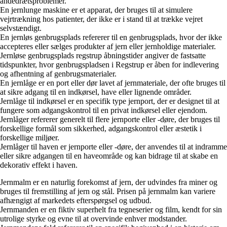
åndedrætsproblemer.
En jernlunge maskine er et apparat, der bruges til at simulere
vejrtrækning hos patienter, der ikke er i stand til at trække vejret
selvstændigt.
En jernløs genbrugsplads refererer til en genbrugsplads, hvor der ikke
accepteres eller sælges produkter af jern eller jernholdige materialer.
Jernløse genbrugsplads regstrup åbningstider angiver de fastsatte
tidspunkter, hvor genbrugspladsen i Regstrup er åben for indlevering
og afhentning af genbrugsmaterialer.
En jernlåge er en port eller dør lavet af jernmateriale, der ofte bruges til
at sikre adgang til en indkørsel, have eller lignende områder.
Jernlåge til indkørsel er en specifik type jernport, der er designet til at
fungere som adgangskontrol til en privat indkørsel eller ejendom.
Jernlåger refererer generelt til flere jernporte eller -døre, der bruges til
forskellige formål som sikkerhed, adgangskontrol eller æstetik i
forskellige miljøer.
Jernlåger til haven er jernporte eller -døre, der anvendes til at indramme
eller sikre adgangen til en haveområde og kan bidrage til at skabe en
dekorativ effekt i haven.
Jernmalm er en naturlig forekomst af jern, der udvindes fra miner og
bruges til fremstilling af jern og stål. Prisen på jernmalm kan variere
afhængigt af markedets efterspørgsel og udbud.
Jernmanden er en fiktiv superhelt fra tegneserier og film, kendt for sin
utrolige styrke og evne til at overvinde enhver modstander.