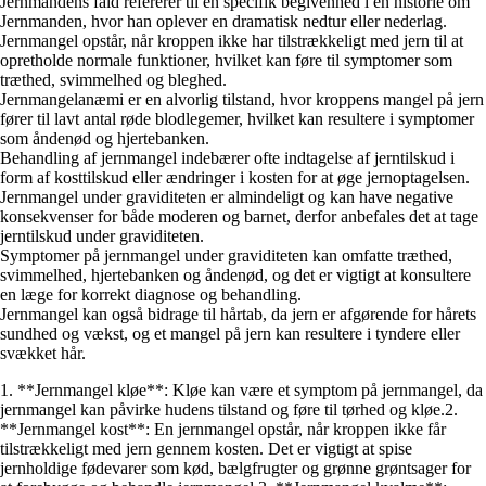
Jernmandens fald refererer til en specifik begivenhed i en historie om
Jernmanden, hvor han oplever en dramatisk nedtur eller nederlag.
Jernmangel opstår, når kroppen ikke har tilstrækkeligt med jern til at
opretholde normale funktioner, hvilket kan føre til symptomer som
træthed, svimmelhed og bleghed.
Jernmangelanæmi er en alvorlig tilstand, hvor kroppens mangel på jern
fører til lavt antal røde blodlegemer, hvilket kan resultere i symptomer
som åndenød og hjertebanken.
Behandling af jernmangel indebærer ofte indtagelse af jerntilskud i
form af kosttilskud eller ændringer i kosten for at øge jernoptagelsen.
Jernmangel under graviditeten er almindeligt og kan have negative
konsekvenser for både moderen og barnet, derfor anbefales det at tage
jerntilskud under graviditeten.
Symptomer på jernmangel under graviditeten kan omfatte træthed,
svimmelhed, hjertebanken og åndenød, og det er vigtigt at konsultere
en læge for korrekt diagnose og behandling.
Jernmangel kan også bidrage til hårtab, da jern er afgørende for hårets
sundhed og vækst, og et mangel på jern kan resultere i tyndere eller
svækket hår.
1. **Jernmangel kløe**: Kløe kan være et symptom på jernmangel, da
jernmangel kan påvirke hudens tilstand og føre til tørhed og kløe.2.
**Jernmangel kost**: En jernmangel opstår, når kroppen ikke får
tilstrækkeligt med jern gennem kosten. Det er vigtigt at spise
jernholdige fødevarer som kød, bælgfrugter og grønne grøntsager for