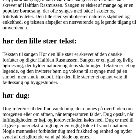
skrevet af Halfdan Rasmussen. Sangen er elsket af mange og er en
populær børnesang, der ofte synges med både i skoler og
fritidsaktiviteter. Den lille stær symboliserer naturens skønhed og
enkelthed, og teksten afspejler en nærværende og legende tilgang til
omverdenen.
hør den lille stær tekst:
Teksten til sangen Hør den lille stær er skrevet af den danske
forfatter og digter Halfdan Rasmussen. Sangen er en glad og livlig
børnesang, der hylder naturen og dens skabninger. Teksten er let og
legende, og den inviterer børn og voksne til at synge med på en
simpel, men smuk melodi. Hør den lille stær er et oplagt valg til
fællessang og hyggestunder.
hør dug:
Dug refererer til den fine vanddamp, der dannes på overfladen om
morgenen eller om aftnen, når temperaturen falder. Dug opstår, når
luftfugtigheden er høj, og jordoverfladen køles ned. Dug er med til
at give planter ekstra fugt og er en vigtig kilde til vand i naturen.
Nogle mennesker forbinder dug med friskhed og renhed og nyder
synet af det glitrende vand på blade og græs.