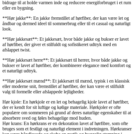
bidrage til at holde varmen inde og reducere energiforbruget i et rum
eller en bygning.
**Hør jakke**: En jakke fremstillet af hørfiber, der kan være let og
åndbar og dermed ideel til sommerbrug eller til et casual og naturligt
look.
**Hør jakkesæt**: Et jakkesæt, hvor både jakke og bukser er lavet
af hørfiber, der giver et stilfuldt og sofistikeret udtryk med en
afslappet twist.
**Hør jakkesæt herre**: Et jakkesæt til herrer, hvor både jakke og
bukser er lavet af hørfiber, der kombinerer elegance med komfort og
et naturligt udtryk.
**Hør jakkesæt mænd**: Et jakkesæt til mænd, typisk i en klassisk
eller moderne snit, fremstillet af hørfiber, der kan være et stilfuldt
valg til formelle eller afslappede lejligheder.
Hør kjole: En hørkjole er en let og behagelig kjole lavet af hørfiber,
der er kendt for sit luftige og kølige materiale. Hørkjoler er ofte
populære om sommeren på grund af deres naturlige egenskaber til at
absorbere sved og føles behagelige mod huden.
Hør krans: En hørkrans er en dekoration lavet af hørfibre, som ofte
bruges som et festligt og naturligt element i indretningen. Hørkranser