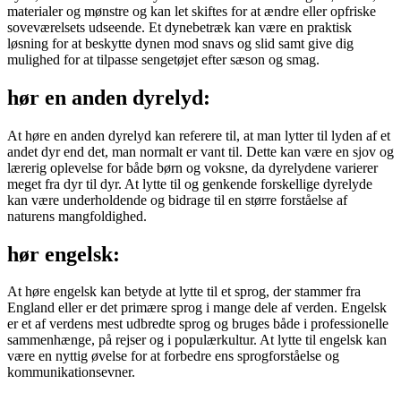
materialer og mønstre og kan let skiftes for at ændre eller opfriske
soveværelsets udseende. Et dynebetræk kan være en praktisk
løsning for at beskytte dynen mod snavs og slid samt give dig
mulighed for at tilpasse sengetøjet efter sæson og smag.
hør en anden dyrelyd:
At høre en anden dyrelyd kan referere til, at man lytter til lyden af et
andet dyr end det, man normalt er vant til. Dette kan være en sjov og
lærerig oplevelse for både børn og voksne, da dyrelydene varierer
meget fra dyr til dyr. At lytte til og genkende forskellige dyrelyde
kan være underholdende og bidrage til en større forståelse af
naturens mangfoldighed.
hør engelsk:
At høre engelsk kan betyde at lytte til et sprog, der stammer fra
England eller er det primære sprog i mange dele af verden. Engelsk
er et af verdens mest udbredte sprog og bruges både i professionelle
sammenhænge, på rejser og i populærkultur. At lytte til engelsk kan
være en nyttig øvelse for at forbedre ens sprogforståelse og
kommunikationsevner.