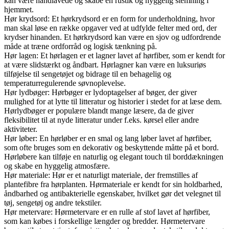
kan være håndlavede og skabe en rustik og hyggelig stemning i
hjemmet.
Hør krydsord: Et hørkrydsord er en form for underholdning, hvor
man skal løse en række opgaver ved at udfylde felter med ord, der
krydser hinanden. Et hørkrydsord kan være en sjov og udfordrende
måde at træne ordforråd og logisk tænkning på.
Hør lagen: Et hørlagen er et lagner lavet af hørfiber, som er kendt for
at være slidstærkt og åndbart. Hørlagner kan være en luksuriøs
tilføjelse til sengetøjet og bidrage til en behagelig og
temperaturregulerende søvnoplevelse.
Hør lydbøger: Hørbøger er lydoptagelser af bøger, der giver
mulighed for at lytte til litteratur og historier i stedet for at læse dem.
Hørlydbøger er populære blandt mange læsere, da de giver
fleksibilitet til at nyde litteratur under f.eks. kørsel eller andre
aktiviteter.
Hør løber: En hørløber er en smal og lang løber lavet af hørfiber,
som ofte bruges som en dekorativ og beskyttende måtte på et bord.
Hørløbere kan tilføje en naturlig og elegant touch til borddækningen
og skabe en hyggelig atmosfære.
Hør materiale: Hør er et naturligt materiale, der fremstilles af
plantefibre fra hørplanten. Hørmateriale er kendt for sin holdbarhed,
åndbarhed og antibakterielle egenskaber, hvilket gør det velegnet til
tøj, sengetøj og andre tekstiler.
Hør metervare: Hørmetervare er en rulle af stof lavet af hørfiber,
som kan købes i forskellige længder og bredder. Hørmetervare