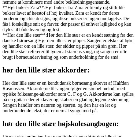
nemme at kombinere med andre beklædningsgenstande.
**Hør bukser Zara**:Hør bukser fra Zara er trendy og stilfulde
bukser lavet af hørstof af høj kvalitet. Zara er kendt for deres
moderne og chic designs, og disse bukser er ingen undtagelse. De
fås i forskellige snit og farver, der passer til enhver lejlighed og kan
styles til både hverdag og fest.
**Hør den lille stær**:Hør den lille stær er en kendt sætning fra den
danske børnesang Hør den lille stær pipper. Sangen er elsket af børn
og handler om en lille stær, der sidder og pipper på sin gren. Hør
den lille stær refererer til lyden af stærens sang, og sangen er ofte
brugt i børneundervisning og som underholdning for de små.
hør den lille stær akkorder:
Hør den lille stær er en kendt dansk børnesang skrevet af Halfdan
Rasmussen. Akkorderne til sangen følger en simpel melodi med
typiske folkesange-akkorder som C, F og G. Akkorderne kan spilles
på en guitar eller et klaver og skaber en glad og legende stemning.
Sangen handler om naturen og stæren, og den har en let og
underholdende tekst, der er nem at synge med på.
hør den lille stær højskolesangbogen:
I Højskolesangbogen kan man finde sangen Hør den lille stær