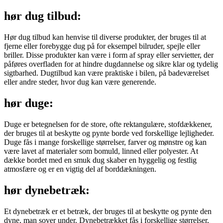
hør dug tilbud:
Hør dug tilbud kan henvise til diverse produkter, der bruges til at
fjerne eller forebygge dug på for eksempel bilruder, spejle eller
briller. Disse produkter kan være i form af spray eller servietter, der
påføres overfladen for at hindre dugdannelse og sikre klar og tydelig
sigtbarhed. Dugtilbud kan være praktiske i bilen, på badeværelset
eller andre steder, hvor dug kan være generende.
hør duge:
Duge er betegnelsen for de store, ofte rektangulære, stofdækkener,
der bruges til at beskytte og pynte borde ved forskellige lejligheder.
Duge fås i mange forskellige størrelser, farver og mønstre og kan
være lavet af materialer som bomuld, linned eller polyester. At
dække bordet med en smuk dug skaber en hyggelig og festlig
atmosfære og er en vigtig del af borddækningen.
hør dynebetræk:
Et dynebetræk er et betræk, der bruges til at beskytte og pynte den
dyne, man sover under. Dynebetrækket fås i forskellige størrelser,