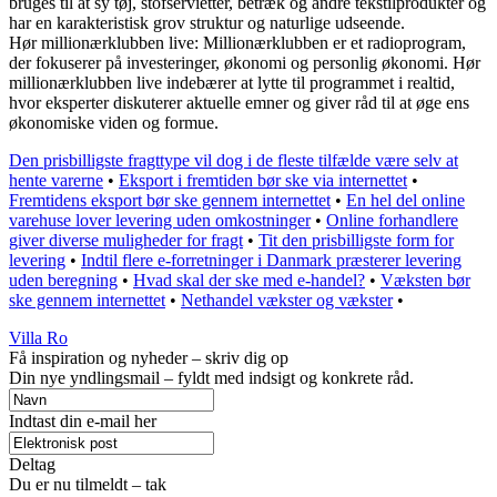
bruges til at sy tøj, stofservietter, betræk og andre tekstilprodukter og
har en karakteristisk grov struktur og naturlige udseende.
Hør millionærklubben live: Millionærklubben er et radioprogram,
der fokuserer på investeringer, økonomi og personlig økonomi. Hør
millionærklubben live indebærer at lytte til programmet i realtid,
hvor eksperter diskuterer aktuelle emner og giver råd til at øge ens
økonomiske viden og formue.
Den prisbilligste fragttype vil dog i de fleste tilfælde være selv at
hente varerne
•
Eksport i fremtiden bør ske via internettet
•
Fremtidens eksport bør ske gennem internettet
•
En hel del online
varehuse lover levering uden omkostninger
•
Online forhandlere
giver diverse muligheder for fragt
•
Tit den prisbilligste form for
levering
•
Indtil flere e-forretninger i Danmark præsterer levering
uden beregning
•
Hvad skal der ske med e-handel?
•
Væksten bør
ske gennem internettet
•
Nethandel vækster og vækster
•
Villa Ro
Få inspiration og nyheder – skriv dig op
Din nye yndlingsmail – fyldt med indsigt og konkrete råd.
Indtast din e-mail her
Deltag
Du er nu tilmeldt – tak