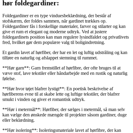
hør foldegardiner:
Foldegardiner er en type vinduesbeklædning, der består af
stofskærm, der foldes sammen, når gardinet trækkes op.
Foldegardiner fås i forskellige materialer, farver og stilarter og kan
give et rum et elegant og moderne udtryk. Ved at justere
foldegardinets position kan man regulere lysindfaldet og privatlivets
fred, hvilket gør dem populære valg til boligindretning.
Et gardin lavet af hørfiber, der har en let og luftig udstråling og kan
tilføre en naturlig og afslappet stemning til rummet.
**Hør garn**: Garn fremstillet af hørfibre, der ofte bruges til at
væve stof, lave tekstiler eller håndarbejde med en rustik og naturlig
følelse.
**Hør hvor tøjet blafrer lystigt**: En poetisk beskrivelse af
hørfiberens evne til at skabe lette og luftige tekstiler, der blafrer
smukt i vinden og giver et romantisk udtryk.
**Hør i metermål**: Hørfiber, der sælges i metermål, så man selv
kan vælge den ønskede mængde til projekter såsom gardiner, duge
eller beklædning.
**Hør isolering**: Isoleringsmateriale lavet af hørfibre, der kan