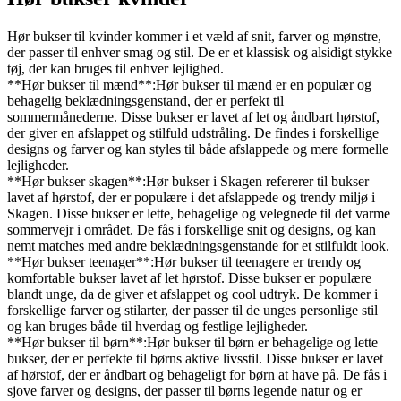
Hør bukser til kvinder kommer i et væld af snit, farver og mønstre,
der passer til enhver smag og stil. De er et klassisk og alsidigt stykke
tøj, der kan bruges til enhver lejlighed.
**Hør bukser til mænd**:Hør bukser til mænd er en populær og
behagelig beklædningsgenstand, der er perfekt til
sommermånederne. Disse bukser er lavet af let og åndbart hørstof,
der giver en afslappet og stilfuld udstråling. De findes i forskellige
designs og farver og kan styles til både afslappede og mere formelle
lejligheder.
**Hør bukser skagen**:Hør bukser i Skagen refererer til bukser
lavet af hørstof, der er populære i det afslappede og trendy miljø i
Skagen. Disse bukser er lette, behagelige og velegnede til det varme
sommervejr i området. De fås i forskellige snit og designs, og kan
nemt matches med andre beklædningsgenstande for et stilfuldt look.
**Hør bukser teenager**:Hør bukser til teenagere er trendy og
komfortable bukser lavet af let hørstof. Disse bukser er populære
blandt unge, da de giver et afslappet og cool udtryk. De kommer i
forskellige farver og stilarter, der passer til de unges personlige stil
og kan bruges både til hverdag og festlige lejligheder.
**Hør bukser til børn**:Hør bukser til børn er behagelige og lette
bukser, der er perfekte til børns aktive livsstil. Disse bukser er lavet
af hørstof, der er åndbart og behageligt for børn at have på. De fås i
sjove farver og designs, der passer til børns legende natur og er