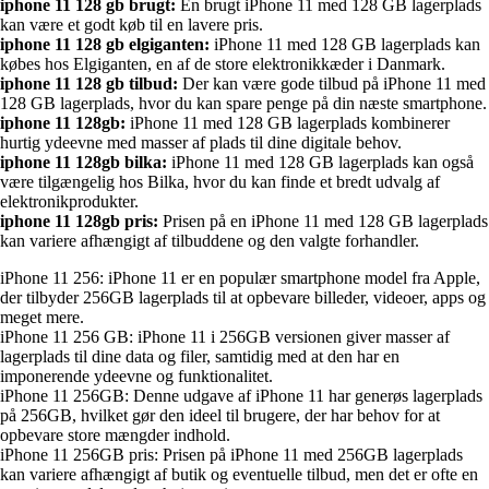
iphone 11 128 gb brugt:
En brugt iPhone 11 med 128 GB lagerplads
kan være et godt køb til en lavere pris.
iphone 11 128 gb elgiganten:
iPhone 11 med 128 GB lagerplads kan
købes hos Elgiganten, en af de store elektronikkæder i Danmark.
iphone 11 128 gb tilbud:
Der kan være gode tilbud på iPhone 11 med
128 GB lagerplads, hvor du kan spare penge på din næste smartphone.
iphone 11 128gb:
iPhone 11 med 128 GB lagerplads kombinerer
hurtig ydeevne med masser af plads til dine digitale behov.
iphone 11 128gb bilka:
iPhone 11 med 128 GB lagerplads kan også
være tilgængelig hos Bilka, hvor du kan finde et bredt udvalg af
elektronikprodukter.
iphone 11 128gb pris:
Prisen på en iPhone 11 med 128 GB lagerplads
kan variere afhængigt af tilbuddene og den valgte forhandler.
iPhone 11 256: iPhone 11 er en populær smartphone model fra Apple,
der tilbyder 256GB lagerplads til at opbevare billeder, videoer, apps og
meget mere.
iPhone 11 256 GB: iPhone 11 i 256GB versionen giver masser af
lagerplads til dine data og filer, samtidig med at den har en
imponerende ydeevne og funktionalitet.
iPhone 11 256GB: Denne udgave af iPhone 11 har generøs lagerplads
på 256GB, hvilket gør den ideel til brugere, der har behov for at
opbevare store mængder indhold.
iPhone 11 256GB pris: Prisen på iPhone 11 med 256GB lagerplads
kan variere afhængigt af butik og eventuelle tilbud, men det er ofte en