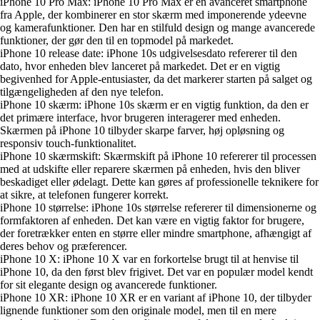
iPhone 10 Pro Max: iPhone 10 Pro Max er en avanceret smartphone
fra Apple, der kombinerer en stor skærm med imponerende ydeevne
og kamerafunktioner. Den har en stilfuld design og mange avancerede
funktioner, der gør den til en topmodel på markedet.
iPhone 10 release date: iPhone 10s udgivelsesdato refererer til den
dato, hvor enheden blev lanceret på markedet. Det er en vigtig
begivenhed for Apple-entusiaster, da det markerer starten på salget og
tilgængeligheden af den nye telefon.
iPhone 10 skærm: iPhone 10s skærm er en vigtig funktion, da den er
det primære interface, hvor brugeren interagerer med enheden.
Skærmen på iPhone 10 tilbyder skarpe farver, høj opløsning og
responsiv touch-funktionalitet.
iPhone 10 skærmskift: Skærmskift på iPhone 10 refererer til processen
med at udskifte eller reparere skærmen på enheden, hvis den bliver
beskadiget eller ødelagt. Dette kan gøres af professionelle teknikere for
at sikre, at telefonen fungerer korrekt.
iPhone 10 størrelse: iPhone 10s størrelse refererer til dimensionerne og
formfaktoren af enheden. Det kan være en vigtig faktor for brugere,
der foretrækker enten en større eller mindre smartphone, afhængigt af
deres behov og præferencer.
iPhone 10 X: iPhone 10 X var en forkortelse brugt til at henvise til
iPhone 10, da den først blev frigivet. Det var en populær model kendt
for sit elegante design og avancerede funktioner.
iPhone 10 XR: iPhone 10 XR er en variant af iPhone 10, der tilbyder
lignende funktioner som den originale model, men til en mere