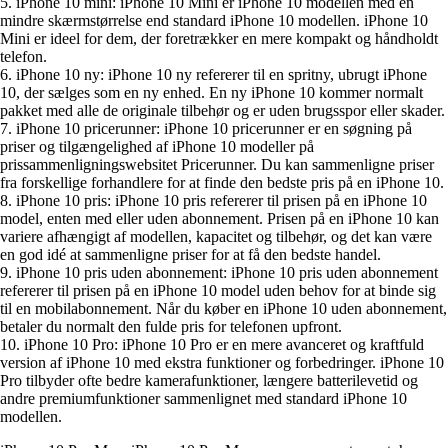
5. iPhone 10 mini: iPhone 10 Mini er iPhone 10 modellen med en
mindre skærmstørrelse end standard iPhone 10 modellen. iPhone 10
Mini er ideel for dem, der foretrækker en mere kompakt og håndholdt
telefon.
6. iPhone 10 ny: iPhone 10 ny refererer til en spritny, ubrugt iPhone
10, der sælges som en ny enhed. En ny iPhone 10 kommer normalt
pakket med alle de originale tilbehør og er uden brugsspor eller skader.
7. iPhone 10 pricerunner: iPhone 10 pricerunner er en søgning på
priser og tilgængelighed af iPhone 10 modeller på
prissammenligningswebsitet Pricerunner. Du kan sammenligne priser
fra forskellige forhandlere for at finde den bedste pris på en iPhone 10.
8. iPhone 10 pris: iPhone 10 pris refererer til prisen på en iPhone 10
model, enten med eller uden abonnement. Prisen på en iPhone 10 kan
variere afhængigt af modellen, kapacitet og tilbehør, og det kan være
en god idé at sammenligne priser for at få den bedste handel.
9. iPhone 10 pris uden abonnement: iPhone 10 pris uden abonnement
refererer til prisen på en iPhone 10 model uden behov for at binde sig
til en mobilabonnement. Når du køber en iPhone 10 uden abonnement,
betaler du normalt den fulde pris for telefonen upfront.
10. iPhone 10 Pro: iPhone 10 Pro er en mere avanceret og kraftfuld
version af iPhone 10 med ekstra funktioner og forbedringer. iPhone 10
Pro tilbyder ofte bedre kamerafunktioner, længere batterilevetid og
andre premiumfunktioner sammenlignet med standard iPhone 10
modellen.