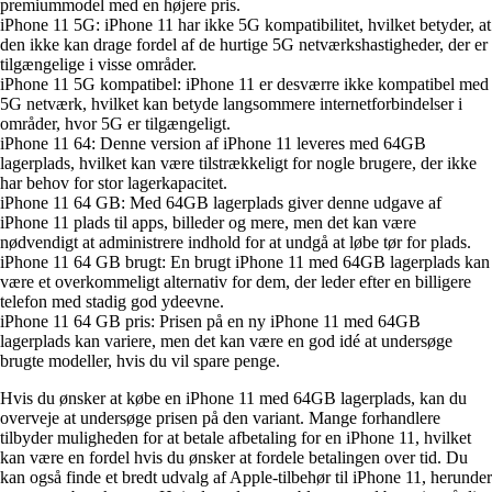
premiummodel med en højere pris.
iPhone 11 5G: iPhone 11 har ikke 5G kompatibilitet, hvilket betyder, at
den ikke kan drage fordel af de hurtige 5G netværkshastigheder, der er
tilgængelige i visse områder.
iPhone 11 5G kompatibel: iPhone 11 er desværre ikke kompatibel med
5G netværk, hvilket kan betyde langsommere internetforbindelser i
områder, hvor 5G er tilgængeligt.
iPhone 11 64: Denne version af iPhone 11 leveres med 64GB
lagerplads, hvilket kan være tilstrækkeligt for nogle brugere, der ikke
har behov for stor lagerkapacitet.
iPhone 11 64 GB: Med 64GB lagerplads giver denne udgave af
iPhone 11 plads til apps, billeder og mere, men det kan være
nødvendigt at administrere indhold for at undgå at løbe tør for plads.
iPhone 11 64 GB brugt: En brugt iPhone 11 med 64GB lagerplads kan
være et overkommeligt alternativ for dem, der leder efter en billigere
telefon med stadig god ydeevne.
iPhone 11 64 GB pris: Prisen på en ny iPhone 11 med 64GB
lagerplads kan variere, men det kan være en god idé at undersøge
brugte modeller, hvis du vil spare penge.
Hvis du ønsker at købe en iPhone 11 med 64GB lagerplads, kan du
overveje at undersøge prisen på den variant. Mange forhandlere
tilbyder muligheden for at betale afbetaling for en iPhone 11, hvilket
kan være en fordel hvis du ønsker at fordele betalingen over tid. Du
kan også finde et bredt udvalg af Apple-tilbehør til iPhone 11, herunder