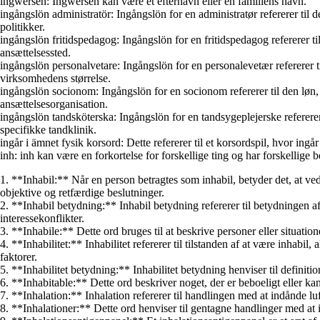
ingwersen: Ingwersen kan være et efternavn eller en familiens navn.
ingångslön administratör: Ingångslön for en administratør refererer til
politikker.
ingångslön fritidspedagog: Ingångslön for en fritidspedagog refererer t
ansættelsessted.
ingångslön personalvetare: Ingångslön for en personalevetær refererer 
virksomhedens størrelse.
ingångslön socionom: Ingångslön for en socionom refererer til den løn
ansættelsesorganisation.
ingångslön tandsköterska: Ingångslön for en tandsygeplejerske refererer
specifikke tandklinik.
ingår i ämnet fysik korsord: Dette refererer til et korsordspil, hvor ingår 
inh: inh kan være en forkortelse for forskellige ting og har forskellige
1. **Inhabil:** Når en person betragtes som inhabil, betyder det, at ved
objektive og retfærdige beslutninger.
2. **Inhabil betydning:** Inhabil betydning refererer til betydningen af 
interessekonflikter.
3. **Inhabile:** Dette ord bruges til at beskrive personer eller situatio
4. **Inhabilitet:** Inhabilitet refererer til tilstanden af at være inhabi
faktorer.
5. **Inhabilitet betydning:** Inhabilitet betydning henviser til definitio
6. **Inhabitable:** Dette ord beskriver noget, der er beboeligt eller kan
7. **Inhalation:** Inhalation refererer til handlingen med at indånde luft
8. **Inhalationer:** Dette ord henviser til gentagne handlinger med at 