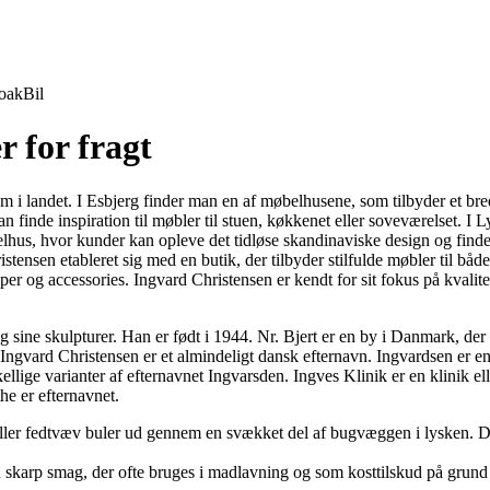
oak
Bil
r for fragt
i landet. I Esbjerg finder man en af møbelhusene, som tilbyder et bred
n finde inspiration til møbler til stuen, køkkenet eller soveværelset. 
lhus, hvor kunder kan opleve det tidløse skandinaviske design og finde
ristensen etableret sig med en butik, der tilbyder stilfulde møbler til b
er og accessories. Ingvard Christensen er kendt for sit fokus på kvalitet,
og sine skulpturer. Han er født i 1944. Nr. Bjert er en by i Danmark, d
ngvard Christensen er et almindeligt dansk efternavn. Ingvardsen er en
ige varianter af efternavnet Ingvarsden. Ingves Klinik er en klinik elle
he er efternavnet.
n eller fedtvæv buler ud gennem en svækket del af bugvæggen i lysken. 
en skarp smag, der ofte bruges i madlavning og som kosttilskud på grun