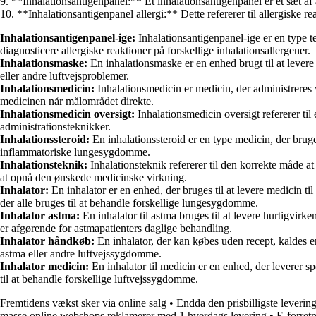
9. **Inhalationsantigenpanel:** Et inhalationsantigenpanel er et sæt af a
10. **Inhalationsantigenpanel allergi:** Dette refererer til allergiske re
Inhalationsantigenpanel-ige:
Inhalationsantigenpanel-ige er en type tes
diagnosticere allergiske reaktioner på forskellige inhalationsallergener.
Inhalationsmaske:
En inhalationsmaske er en enhed brugt til at levere 
eller andre luftvejsproblemer.
Inhalationsmedicin:
Inhalationsmedicin er medicin, der administreres 
medicinen når målområdet direkte.
Inhalationsmedicin oversigt:
Inhalationsmedicin oversigt refererer ti
administrationsteknikker.
Inhalationssteroid:
En inhalationssteroid er en type medicin, der bruge
inflammatoriske lungesygdomme.
Inhalationsteknik:
Inhalationsteknik refererer til den korrekte måde at 
at opnå den ønskede medicinske virkning.
Inhalator:
En inhalator er en enhed, der bruges til at levere medicin ti
der alle bruges til at behandle forskellige lungesygdomme.
Inhalator astma:
En inhalator til astma bruges til at levere hurtigvir
er afgørende for astmapatienters daglige behandling.
Inhalator håndkøb:
En inhalator, der kan købes uden recept, kaldes e
astma eller andre luftvejssygdomme.
Inhalator medicin:
En inhalator til medicin er en enhed, der leverer s
til at behandle forskellige luftvejssygdomme.
Fremtidens vækst sker via online salg
•
Endda den prisbilligste leveri
masse online webshops reklamerer med 1 hverdags levering
•
E-forret