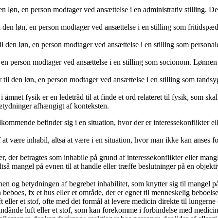
 den løn, en person modtager ved ansættelse i en administrativ stilling.
il den løn, en person modtager ved ansættelse i en stilling som fritidsp
til den løn, en person modtager ved ansættelse i en stilling som person
, en person modtager ved ansættelse i en stilling som socionom. Lønnen
 til den løn, en person modtager ved ansættelse i en stilling som tands
i ämnet fysik er en ledetråd til at finde et ord relateret til fysik, som ska
 betydninger afhængigt af konteksten.
kommende befinder sig i en situation, hvor der er interessekonflikter ell
at være inhabil, altså at være i en situation, hvor man ikke kan anses for
ner, der betragtes som inhabile på grund af interessekonflikter eller man
l, altså mangel på evnen til at handle eller træffe beslutninger på en obje
nen og betydningen af begrebet inhabilitet, som knytter sig til mangel på 
 beboes, fx et hus eller et område, der er egnet til menneskelig beboelse
 eller et stof, ofte med det formål at levere medicin direkte til lungerne 
indånde luft eller et stof, som kan forekomme i forbindelse med medicins