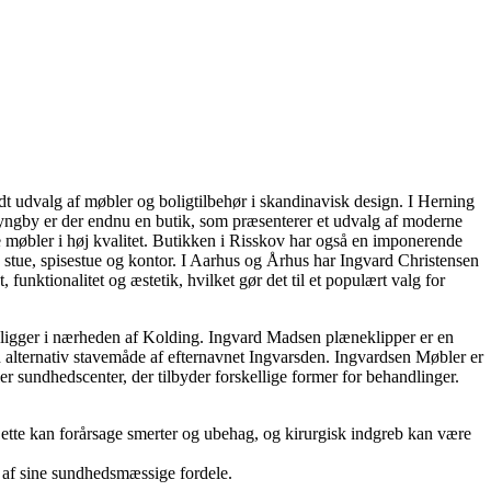
t udvalg af møbler og boligtilbehør i skandinavisk design. I Herning
I Lyngby er der endnu en butik, som præsenterer et udvalg af moderne
 møbler i høj kvalitet. Butikken i Risskov har også en imponerende
åde stue, spisestue og kontor. I Aarhus og Århus har Ingvard Christensen
 funktionalitet og æstetik, hvilket gør det til et populært valg for
er ligger i nærheden af Kolding. Ingvard Madsen plæneklipper er en
 alternativ stavemåde af efternavnet Ingvarsden. Ingvardsen Møbler er
r sundhedscenter, der tilbyder forskellige former for behandlinger.
Dette kan forårsage smerter og ubehag, og kirurgisk indgreb kan være
d af sine sundhedsmæssige fordele.