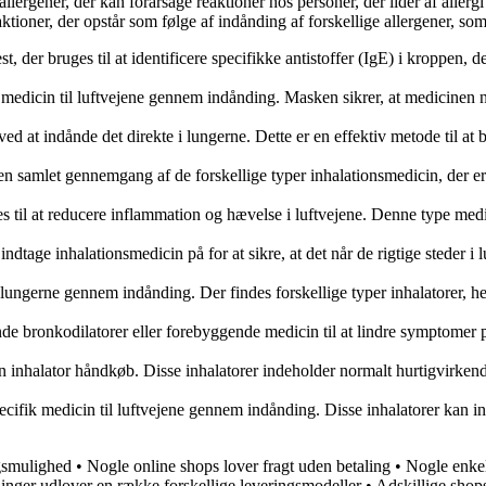
llergener, der kan forårsage reaktioner hos personer, der lider af allerg
aktioner, der opstår som følge af indånding af forskellige allergener, som
t, der bruges til at identificere specifikke antistoffer (IgE) i kroppen, 
medicin til luftvejene gennem indånding. Masken sikrer, at medicinen når
ved at indånde det direkte i lungerne. Dette er en effektiv metode til
l en samlet gennemgang af de forskellige typer inhalationsmedicin, der e
s til at reducere inflammation og hævelse i luftvejene. Denne type medi
indtage inhalationsmedicin på for at sikre, at det når de rigtige steder i 
l lungerne gennem indånding. Der findes forskellige typer inhalatorer, h
kende bronkodilatorer eller forebyggende medicin til at lindre symptomer
n inhalator håndkøb. Disse inhalatorer indeholder normalt hurtigvirkend
pecifik medicin til luftvejene gennem indånding. Disse inhalatorer kan in
ngsmulighed
•
Nogle online shops lover fragt uden betaling
•
Nogle enkel
ninger udlover en række forskellige leveringsmodeller
•
Adskillige shops