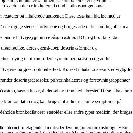
i og som kan inhaleres i luften, såsom pollen eller støvmider.
 f.eks. dem der er inkluderet i et inhalationsantigenpanel.
der reagerer på inhalerede antigener. Disse tests kan hjælpe med at
 de rigtige steder i luftvejene og bruges ofte til behandling af astma
 at behandle luftvejssygdomme såsom astma, KOL og bronkitis, da
r tilgængelige, deres egenskaber, doseringsformer og
cin er nyttig til at kontrollere symptomer på astma og andre
luftvejene og giver optimal effekt. Korrekt inhalationsteknik er vigtig for
erunder doseringsaerosoler, pulverinhalatorer og forstøvningsapparater,
 på astma, såsom hoste, åndenød og stramhed i brystet. Disse inhalatorer
e bronkodilatorer og kan bruges til at lindre akutte symptomer på
deholde bronkodilatorer, steroider eller andre typer medicin, der bruges
te internet foretagender frembyder levering uden omkostninger
•
En
 på nettet frembyder 1 dags levering
•
Mange handler på online outlets