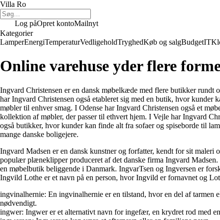
Villa Ro
Log på
Opret konto
Mailnyt
Kategorier
Lamper
Energi
Temperatur
Vedligehold
Tryghed
Køb og salg
Budget
IT
Kl
Online varehuse yder flere forme
Ingvard Christensen er en dansk møbelkæde med flere butikker rundt om 
har Ingvard Christensen også etableret sig med en butik, hvor kunder ka
møbler til enhver smag. I Odense har Ingvard Christensen også et møbe
kollektion af møbler, der passer til ethvert hjem. I Vejle har Ingvard Ch
også butikker, hvor kunder kan finde alt fra sofaer og spiseborde til lamp
mange danske boligejere.
Ingvard Madsen er en dansk kunstner og forfatter, kendt for sit maleri 
populær plæneklipper produceret af det danske firma Ingvard Madsen. I
en møbelbutik beliggende i Danmark. IngvarTsen og Ingversen er forskell
Ingvild Lothe er et navn på en person, hvor Ingvild er fornavnet og Lot
ingvinalhernie: En ingvinalhernie er en tilstand, hvor en del af tarme
nødvendigt.
ingwer: Ingwer er et alternativt navn for ingefær, en krydret rod med 