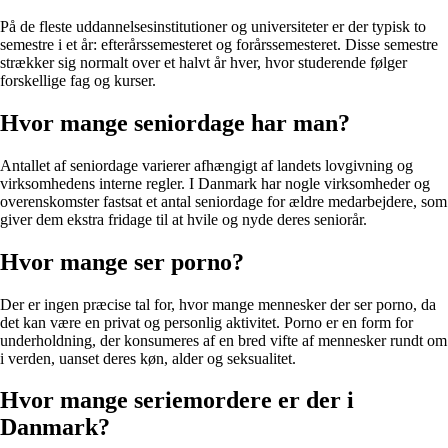
På de fleste uddannelsesinstitutioner og universiteter er der typisk to
semestre i et år: efterårssemesteret og forårssemesteret. Disse semestre
strækker sig normalt over et halvt år hver, hvor studerende følger
forskellige fag og kurser.
Hvor mange seniordage har man?
Antallet af seniordage varierer afhængigt af landets lovgivning og
virksomhedens interne regler. I Danmark har nogle virksomheder og
overenskomster fastsat et antal seniordage for ældre medarbejdere, som
giver dem ekstra fridage til at hvile og nyde deres seniorår.
Hvor mange ser porno?
Der er ingen præcise tal for, hvor mange mennesker der ser porno, da
det kan være en privat og personlig aktivitet. Porno er en form for
underholdning, der konsumeres af en bred vifte af mennesker rundt om
i verden, uanset deres køn, alder og seksualitet.
Hvor mange seriemordere er der i
Danmark?