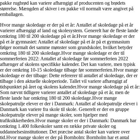
pakke rugbrød kan variere afhængigt af producenten og brødets
størrelse. Mængden af skiver i en pakke vil normalt være angivet på
emballagen.
Hvor mange skoledage er der på et år: Antallet af skoledage på et år
varierer afhængigt af land og skolesystem. Generelt har de fleste lande
omkring 180 til 200 skoledage på et år.Hvor mange skoledage er der
på et år gymnasiet: Antallet af skoledage på et år på et gymnasium
følger normalt det samme mønster som grundskoler, hvilket betyder
omkring 180 til 200 skoledage.Hvor mange skoledage er der til
sommerferien 2022: Antallet af skoledage før sommerferien 2022
afhænger af skolens specifikke kalender. Det kan variere, men typisk
er der omkring 10-15 skoledage tilbage før sommerferien.Hvor mange
skoledage er der tilbage: Dette refererer til antallet af skoledage, der er
tilbage i den aktuelle skoleperiode. Tallet vil variere afhængigt af
tidspunktet på året og skolens kalender.Hvor mange skoledage på et år:
Som nævnt tidligere varierer antallet af skoledage på et år, men de
fleste lande har omkring 180 til 200 skoledage.Hvor mange
skolepatrulje elever er der i Danmark: Antallet af skolepatrulje elever i
Danmark kan variere fra skole til skole. Generelt er der en gruppe
skolepatrulje elever på mange skoler, som hjælper med
trafiksikkerheden.Hvor mange skoler er der i Danmark: Danmark har
omkring 1.400 folkeskoler samt en række private skoler og
uddannelsesinstitutioner. Det præcise antal skoler kan variere over
tid.Hvor mange skoler er der på Bornholm: Bornholm har et antal