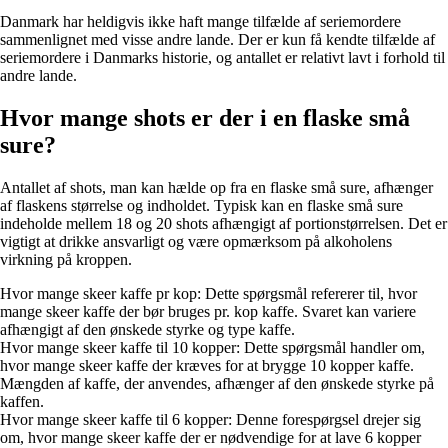
Danmark har heldigvis ikke haft mange tilfælde af seriemordere
sammenlignet med visse andre lande. Der er kun få kendte tilfælde af
seriemordere i Danmarks historie, og antallet er relativt lavt i forhold til
andre lande.
Hvor mange shots er der i en flaske små
sure?
Antallet af shots, man kan hælde op fra en flaske små sure, afhænger
af flaskens størrelse og indholdet. Typisk kan en flaske små sure
indeholde mellem 18 og 20 shots afhængigt af portionstørrelsen. Det er
vigtigt at drikke ansvarligt og være opmærksom på alkoholens
virkning på kroppen.
Hvor mange skeer kaffe pr kop: Dette spørgsmål refererer til, hvor
mange skeer kaffe der bør bruges pr. kop kaffe. Svaret kan variere
afhængigt af den ønskede styrke og type kaffe.
Hvor mange skeer kaffe til 10 kopper: Dette spørgsmål handler om,
hvor mange skeer kaffe der kræves for at brygge 10 kopper kaffe.
Mængden af kaffe, der anvendes, afhænger af den ønskede styrke på
kaffen.
Hvor mange skeer kaffe til 6 kopper: Denne forespørgsel drejer sig
om, hvor mange skeer kaffe der er nødvendige for at lave 6 kopper