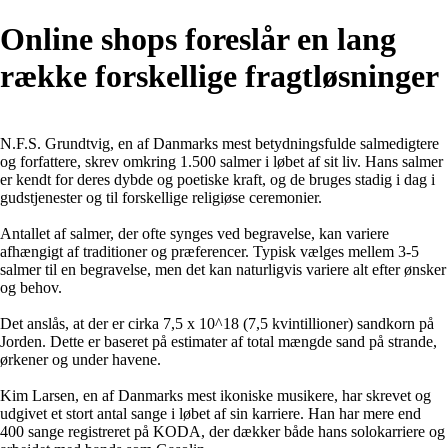
Online shops foreslår en lang
række forskellige fragtløsninger
N.F.S. Grundtvig, en af Danmarks mest betydningsfulde salmedigtere
og forfattere, skrev omkring 1.500 salmer i løbet af sit liv. Hans salmer
er kendt for deres dybde og poetiske kraft, og de bruges stadig i dag i
gudstjenester og til forskellige religiøse ceremonier.
Antallet af salmer, der ofte synges ved begravelse, kan variere
afhængigt af traditioner og præferencer. Typisk vælges mellem 3-5
salmer til en begravelse, men det kan naturligvis variere alt efter ønsker
og behov.
Det anslås, at der er cirka 7,5 x 10^18 (7,5 kvintillioner) sandkorn på
Jorden. Dette er baseret på estimater af total mængde sand på strande,
ørkener og under havene.
Kim Larsen, en af Danmarks mest ikoniske musikere, har skrevet og
udgivet et stort antal sange i løbet af sin karriere. Han har mere end
400 sange registreret på KODA, der dækker både hans solokarriere og