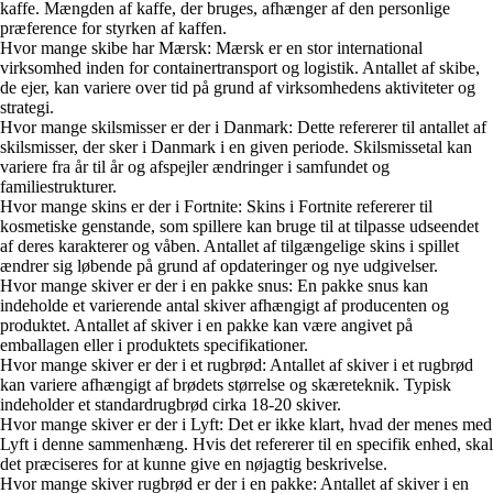
kaffe. Mængden af kaffe, der bruges, afhænger af den personlige
præference for styrken af kaffen.
Hvor mange skibe har Mærsk: Mærsk er en stor international
virksomhed inden for containertransport og logistik. Antallet af skibe,
de ejer, kan variere over tid på grund af virksomhedens aktiviteter og
strategi.
Hvor mange skilsmisser er der i Danmark: Dette refererer til antallet af
skilsmisser, der sker i Danmark i en given periode. Skilsmissetal kan
variere fra år til år og afspejler ændringer i samfundet og
familiestrukturer.
Hvor mange skins er der i Fortnite: Skins i Fortnite refererer til
kosmetiske genstande, som spillere kan bruge til at tilpasse udseendet
af deres karakterer og våben. Antallet af tilgængelige skins i spillet
ændrer sig løbende på grund af opdateringer og nye udgivelser.
Hvor mange skiver er der i en pakke snus: En pakke snus kan
indeholde et varierende antal skiver afhængigt af producenten og
produktet. Antallet af skiver i en pakke kan være angivet på
emballagen eller i produktets specifikationer.
Hvor mange skiver er der i et rugbrød: Antallet af skiver i et rugbrød
kan variere afhængigt af brødets størrelse og skæreteknik. Typisk
indeholder et standardrugbrød cirka 18-20 skiver.
Hvor mange skiver er der i Lyft: Det er ikke klart, hvad der menes med
Lyft i denne sammenhæng. Hvis det refererer til en specifik enhed, skal
det præciseres for at kunne give en nøjagtig beskrivelse.
Hvor mange skiver rugbrød er der i en pakke: Antallet af skiver i en