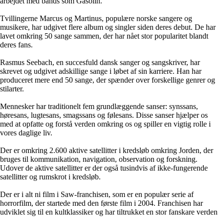
arbejdet med bands som Gasolin.
Tvillingerne Marcus og Martinus, populære norske sangere og
musikere, har udgivet flere album og singler siden deres debut. De har
lavet omkring 50 sange sammen, der har nået stor popularitet blandt
deres fans.
Rasmus Seebach, en succesfuld dansk sanger og sangskriver, har
skrevet og udgivet adskillige sange i løbet af sin karriere. Han har
produceret mere end 50 sange, der spænder over forskellige genrer og
stilarter.
Mennesker har traditionelt fem grundlæggende sanser: synssans,
høresans, lugtesans, smagssans og følesans. Disse sanser hjælper os
med at opfatte og forstå verden omkring os og spiller en vigtig rolle i
vores daglige liv.
Der er omkring 2.600 aktive satellitter i kredsløb omkring Jorden, der
bruges til kommunikation, navigation, observation og forskning.
Udover de aktive satellitter er der også tusindvis af ikke-fungerende
satellitter og rumskrot i kredsløb.
Der er i alt ni film i Saw-franchisen, som er en populær serie af
horrorfilm, der startede med den første film i 2004. Franchisen har
udviklet sig til en kultklassiker og har tiltrukket en stor fanskare verden