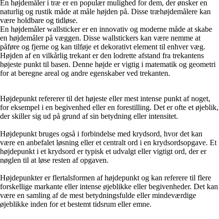
En højdemåler i træ er en populær mulighed for dem, der ønsker en
naturlig og rustik måde at måle højden på. Disse træhøjdemålere kan
være holdbare og tidløse.
En højdemåler wallsticker er en innovativ og moderne måde at skabe
en højdemåler på væggen. Disse wallstickers kan være nemme at
påføre og fjerne og kan tilføje et dekorativt element til enhver væg.
Højden af en vilkårlig trekant er den lodrette afstand fra trekantens
højeste punkt til basen. Denne højde er vigtig i matematik og geometri
for at beregne areal og andre egenskaber ved trekanten.
Højdepunkt refererer til det højeste eller mest intense punkt af noget,
for eksempel i en begivenhed eller en forestilling. Det er ofte et øjeblik,
der skiller sig ud på grund af sin betydning eller intensitet.
Højdepunkt bruges også i forbindelse med krydsord, hvor det kan
være en anbefalet løsning eller et centralt ord i en krydsordsopgave. Et
højdepunkt i et krydsord er typisk et udvalgt eller vigtigt ord, der er
nøglen til at løse resten af opgaven.
Højdepunkter er flertalsformen af højdepunkt og kan referere til flere
forskellige markante eller intense øjeblikke eller begivenheder. Det kan
være en samling af de mest betydningsfulde eller mindeværdige
øjeblikke inden for et bestemt tidsrum eller emne.