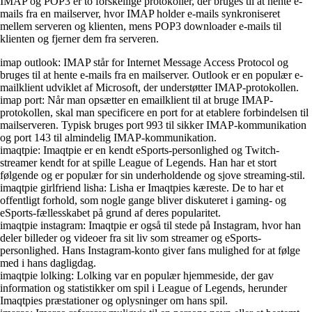
IMAP og POP3 er to forskellige protokoller, der bruges til at hente e-
mails fra en mailserver, hvor IMAP holder e-mails synkroniseret
mellem serveren og klienten, mens POP3 downloader e-mails til
klienten og fjerner dem fra serveren.
imap outlook: IMAP står for Internet Message Access Protocol og
bruges til at hente e-mails fra en mailserver. Outlook er en populær e-
mailklient udviklet af Microsoft, der understøtter IMAP-protokollen.
imap port: Når man opsætter en emailklient til at bruge IMAP-
protokollen, skal man specificere en port for at etablere forbindelsen til
mailserveren. Typisk bruges port 993 til sikker IMAP-kommunikation
og port 143 til almindelig IMAP-kommunikation.
imaqtpie: Imaqtpie er en kendt eSports-personlighed og Twitch-
streamer kendt for at spille League of Legends. Han har et stort
følgende og er populær for sin underholdende og sjove streaming-stil.
imaqtpie girlfriend lisha: Lisha er Imaqtpies kæreste. De to har et
offentligt forhold, som nogle gange bliver diskuteret i gaming- og
eSports-fællesskabet på grund af deres popularitet.
imaqtpie instagram: Imaqtpie er også til stede på Instagram, hvor han
deler billeder og videoer fra sit liv som streamer og eSports-
personlighed. Hans Instagram-konto giver fans mulighed for at følge
med i hans dagligdag.
imaqtpie lolking: Lolking var en populær hjemmeside, der gav
information og statistikker om spil i League of Legends, herunder
Imaqtpies præstationer og oplysninger om hans spil.