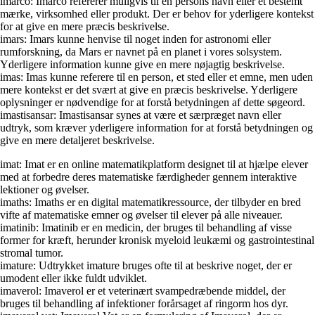
imarco: Imarco refererer muligvis til en persons navn eller et bestemt
mærke, virksomhed eller produkt. Der er behov for yderligere kontekst
for at give en mere præcis beskrivelse.
imars: Imars kunne henvise til noget inden for astronomi eller
rumforskning, da Mars er navnet på en planet i vores solsystem.
Yderligere information kunne give en mere nøjagtig beskrivelse.
imas: Imas kunne referere til en person, et sted eller et emne, men uden
mere kontekst er det svært at give en præcis beskrivelse. Yderligere
oplysninger er nødvendige for at forstå betydningen af dette søgeord.
imastisansar: Imastisansar synes at være et særpræget navn eller
udtryk, som kræver yderligere information for at forstå betydningen og
give en mere detaljeret beskrivelse.
imat: Imat er en online matematikplatform designet til at hjælpe elever
med at forbedre deres matematiske færdigheder gennem interaktive
lektioner og øvelser.
imaths: Imaths er en digital matematikressource, der tilbyder en bred
vifte af matematiske emner og øvelser til elever på alle niveauer.
imatinib: Imatinib er en medicin, der bruges til behandling af visse
former for kræft, herunder kronisk myeloid leukæmi og gastrointestinal
stromal tumor.
imature: Udtrykket imature bruges ofte til at beskrive noget, der er
umodent eller ikke fuldt udviklet.
imaverol: Imaverol er et veterinært svampedræbende middel, der
bruges til behandling af infektioner forårsaget af ringorm hos dyr.