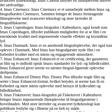
avanceret lydteknologi. Imax Cinema tilbyder en filmoplevelse udover
det sædvanlige.
4. Imax Cinemaxx: Imax Cinemaxx er et samarbejde mellem Imax og
biografkæden Cinemaxx. Sammen bringer de Imaxs fremragende
filmoplevelse med avanceret teknologi og store lærreder til
biograftilskuerne.
5. Imax Copenhagen: Imax-biografen i København, også kendt som
Imax Copenhagen, tilbyder publikum muligheden for at se film i en
enestående kvalitet med imponerende visuelle effekter og krystalklar
lyd.
6. Imax Danmark: Imax er en anerkendt biografoplevelse, der også kan
opleves i Danmark. Med Imax kan biografgæster nyde film i en
forbedret kvalitet med en intens og engagerende atmosfære.
7. Imax Enhanced: Imax Enhanced er en certificering, der garanterer,
at film og tv-indhold opnår Imaxs standarder for lyd- og billedkvalitet.
Imax Enhanced giver seerne en næsten biograf-lignende oplevelse
derhjemme.
8. Imax Enhanced Disney Plus: Disney Plus tilbyder nogle film og
serier i Imax Enhanced-format, hvilket betyder, at seerne kan få en
forbedret og mere intens oplevelse med hensyn til lydkvalitet og
billedklarhed.
9. Imax Fisketorvet: Imax-biografen på Fisketorvet i København
bringer Imaxs imponerende filmoplevelse til biografgæsterne i
hovedstaden. Med store lærreder og avanceret lydteknologi kan
publikum fordybe sig i filmene på en helt ny måde.