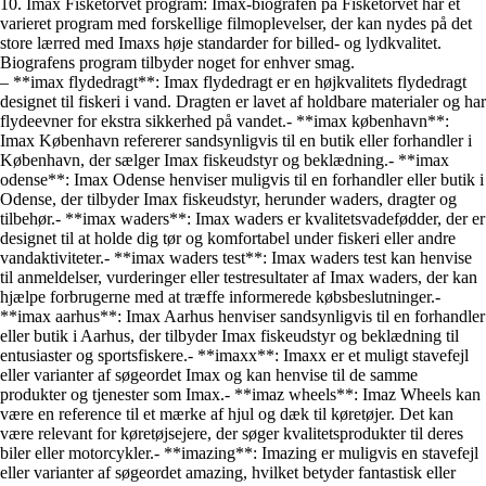
10. Imax Fisketorvet program: Imax-biografen på Fisketorvet har et
varieret program med forskellige filmoplevelser, der kan nydes på det
store lærred med Imaxs høje standarder for billed- og lydkvalitet.
Biografens program tilbyder noget for enhver smag.
– **imax flydedragt**: Imax flydedragt er en højkvalitets flydedragt
designet til fiskeri i vand. Dragten er lavet af holdbare materialer og har
flydeevner for ekstra sikkerhed på vandet.- **imax københavn**:
Imax København refererer sandsynligvis til en butik eller forhandler i
København, der sælger Imax fiskeudstyr og beklædning.- **imax
odense**: Imax Odense henviser muligvis til en forhandler eller butik i
Odense, der tilbyder Imax fiskeudstyr, herunder waders, dragter og
tilbehør.- **imax waders**: Imax waders er kvalitetsvadefødder, der er
designet til at holde dig tør og komfortabel under fiskeri eller andre
vandaktiviteter.- **imax waders test**: Imax waders test kan henvise
til anmeldelser, vurderinger eller testresultater af Imax waders, der kan
hjælpe forbrugerne med at træffe informerede købsbeslutninger.-
**imax aarhus**: Imax Aarhus henviser sandsynligvis til en forhandler
eller butik i Aarhus, der tilbyder Imax fiskeudstyr og beklædning til
entusiaster og sportsfiskere.- **imaxx**: Imaxx er et muligt stavefejl
eller varianter af søgeordet Imax og kan henvise til de samme
produkter og tjenester som Imax.- **imaz wheels**: Imaz Wheels kan
være en reference til et mærke af hjul og dæk til køretøjer. Det kan
være relevant for køretøjsejere, der søger kvalitetsprodukter til deres
biler eller motorcykler.- **imazing**: Imazing er muligvis en stavefejl
eller varianter af søgeordet amazing, hvilket betyder fantastisk eller