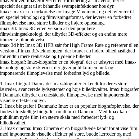
imaverol vet: Imaverol Vet er en formulering af Imaverol, der er
specielt designet til at behandle svampeinfektioner hos dyr.
imax: Imax er en forkortelse for Image Maximum, og det refererer til
en speciel teknologi og filmvisningsformat, der leverer en forbedret
filmoplevelse med større billeder og højere opløsning.
imax 3d: Imax 3D er en version af den populære
filmvisningsteknologi, der tilbyder 3D-effekter og en endnu mere
immersiv filmoplevelse.
imax 3d hfr: Imax 3D HFR står for High Frame Rate og refererer til en
version af Imax 3D-teknologien, der bruger en højere billedhastighed
for endnu mere realistiske og flydende billeder.
imax biograf: Imax-biografen er en biograf, der er udstyret med Imax-
teknologi og store skærme, der giver publikum en unik og
imponerende filmoplevelse med forbedret lyd og billede.
1. Imax biograf Danmark: Imax-biografer er kendt for deres store
lærreder, avancerede lydsystemer og høje billedkvalitet. Imax-biografer
i Danmark tilbyder en enestående filmoplevelse med imponerende
visuelle effekter og lyd.
2. Imax biografer i Danmark: Imax er en populær biografoplevelse, der
findes i forskellige biografer rundt om i Danmark. Med Imax kan
publikum nyde film i en større skala med forbedret lyd- og
billedkvalitet.
3. Imax cinema: Imax Cinema er en biografkæde kendt for at vise film
med imponerende visuelle effekter på store, buede lærreder og med