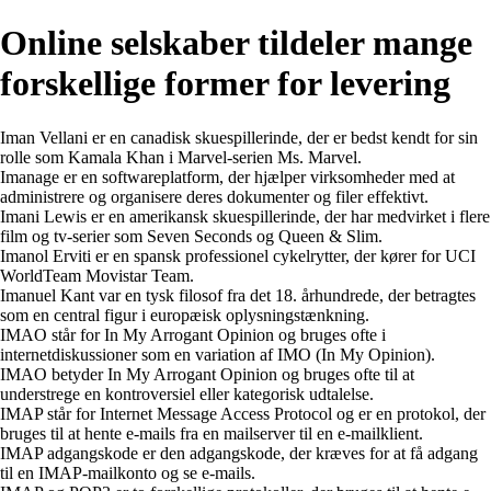
Online selskaber tildeler mange
forskellige former for levering
Iman Vellani er en canadisk skuespillerinde, der er bedst kendt for sin
rolle som Kamala Khan i Marvel-serien Ms. Marvel.
Imanage er en softwareplatform, der hjælper virksomheder med at
administrere og organisere deres dokumenter og filer effektivt.
Imani Lewis er en amerikansk skuespillerinde, der har medvirket i flere
film og tv-serier som Seven Seconds og Queen & Slim.
Imanol Erviti er en spansk professionel cykelrytter, der kører for UCI
WorldTeam Movistar Team.
Imanuel Kant var en tysk filosof fra det 18. århundrede, der betragtes
som en central figur i europæisk oplysningstænkning.
IMAO står for In My Arrogant Opinion og bruges ofte i
internetdiskussioner som en variation af IMO (In My Opinion).
IMAO betyder In My Arrogant Opinion og bruges ofte til at
understrege en kontroversiel eller kategorisk udtalelse.
IMAP står for Internet Message Access Protocol og er en protokol, der
bruges til at hente e-mails fra en mailserver til en e-mailklient.
IMAP adgangskode er den adgangskode, der kræves for at få adgang
til en IMAP-mailkonto og se e-mails.