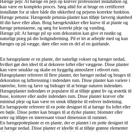
Hænge pejs: At hænge en pejs op kræver professionel installation og
kan være en kompleks proces. Sørg altid for at bruge en certificeret
installatør for at sikre både din sikkerhed og pejsens korrekte funktion.
Hænge petunia: Hængende petunia-planter kan tilføje farverig skønhed
til din have eller altan. Brug hængekrukker eller kurve til at plante og
hænge petuniaerne, og sørg for korrekt pleje og vanding.
Hænge pil: At hænge pil op som dekoration kan give et rustikt og
naturligt præg på din boligindretning. Pil er let at arbejde med og kan
hænges op på vægge, døre eller som en del af en guirlande.
En hængeplante er en plante, der naturligt vokser og hænger nedad,
hvilket gør den ideel til at dekorere loftet eller væggene. Disse planter
kan være smukke og skabe en hyggelig atmosfære i ethvert rum.
Hængeplanter refererer til flere planter, der hænger nedad og bruges til
dekoration og luftrensning i indendørs rum. Disse planter kan variere i
størrelse, form og farve og bidrager til at bringe naturen indendørs.
Hængeplanter indendørs er populære til at tilføje grønt liv og æstetik til
huse, kontorer eller andre indendørs rum. Disse planter kræver ofte
minimal pleje og kan være en smuk tilføjelse til enhver indretning.
En hængepotte refererer til en potte designet til at hænge fra loftet eller
en bøjle. Disse potter kan bruges til at dyrke planter, blomster eller
urter og tilføjer en interessant visuel dimension til rummet.
En hængepotteplante er en plante, der er plantet i en potte designet til
at hænge nedad. Disse planter er ideelle til at tilføje grønne elementer