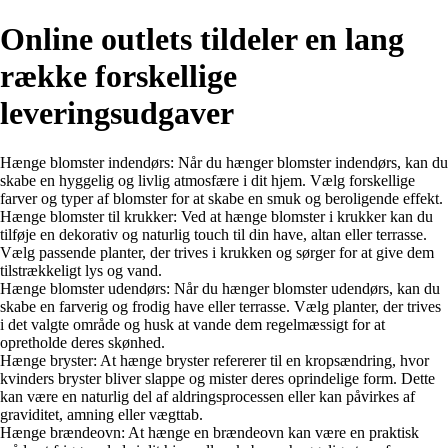
Online outlets tildeler en lang
række forskellige
leveringsudgaver
Hænge blomster indendørs: Når du hænger blomster indendørs, kan du
skabe en hyggelig og livlig atmosfære i dit hjem. Vælg forskellige
farver og typer af blomster for at skabe en smuk og beroligende effekt.
Hænge blomster til krukker: Ved at hænge blomster i krukker kan du
tilføje en dekorativ og naturlig touch til din have, altan eller terrasse.
Vælg passende planter, der trives i krukken og sørger for at give dem
tilstrækkeligt lys og vand.
Hænge blomster udendørs: Når du hænger blomster udendørs, kan du
skabe en farverig og frodig have eller terrasse. Vælg planter, der trives
i det valgte område og husk at vande dem regelmæssigt for at
opretholde deres skønhed.
Hænge bryster: At hænge bryster refererer til en kropsændring, hvor
kvinders bryster bliver slappe og mister deres oprindelige form. Dette
kan være en naturlig del af aldringsprocessen eller kan påvirkes af
graviditet, amning eller vægttab.
Hænge brændeovn: At hænge en brændeovn kan være en praktisk