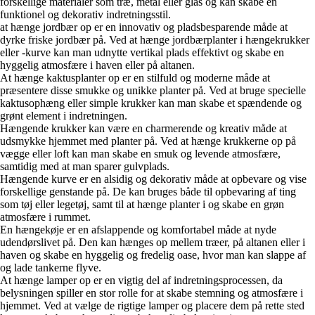
forskellige materialer som træ, metal eller glas og kan skabe en
funktionel og dekorativ indretningsstil.
at hænge jordbær op er en innovativ og pladsbesparende måde at
dyrke friske jordbær på. Ved at hænge jordbærplanter i hængekrukker
eller -kurve kan man udnytte vertikal plads effektivt og skabe en
hyggelig atmosfære i haven eller på altanen.
At hænge kaktusplanter op er en stilfuld og moderne måde at
præsentere disse smukke og unikke planter på. Ved at bruge specielle
kaktusophæng eller simple krukker kan man skabe et spændende og
grønt element i indretningen.
Hængende krukker kan være en charmerende og kreativ måde at
udsmykke hjemmet med planter på. Ved at hænge krukkerne op på
vægge eller loft kan man skabe en smuk og levende atmosfære,
samtidig med at man sparer gulvplads.
Hængende kurve er en alsidig og dekorativ måde at opbevare og vise
forskellige genstande på. De kan bruges både til opbevaring af ting
som tøj eller legetøj, samt til at hænge planter i og skabe en grøn
atmosfære i rummet.
En hængekøje er en afslappende og komfortabel måde at nyde
udendørslivet på. Den kan hænges op mellem træer, på altanen eller i
haven og skabe en hyggelig og fredelig oase, hvor man kan slappe af
og lade tankerne flyve.
At hænge lamper op er en vigtig del af indretningsprocessen, da
belysningen spiller en stor rolle for at skabe stemning og atmosfære i
hjemmet. Ved at vælge de rigtige lamper og placere dem på rette sted