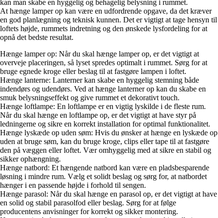
kan man skabe en hyggelig og behagelig belysning i rummet.
At hænge lamper op kan være en udfordrende opgave, da det kræver
en god planlægning og teknisk kunnen. Det er vigtigt at tage hensyn til
loftets højde, rummets indretning og den ønskede lysfordeling for at
opnå det bedste resultat.
Hænge lamper op: Når du skal hænge lamper op, er det vigtigt at
overveje placeringen, så lyset spredes optimalt i rummet. Sørg for at
bruge egnede kroge eller beslag til at fastgøre lampen i loftet.
Hænge lanterne: Lanterner kan skabe en hyggelig stemning både
indendørs og udendørs. Ved at hænge lanterner op kan du skabe en
smuk belysningseffekt og give rummet et dekorativt touch.
Hænge loftlampe: En loftlampe er en vigtig lyskilde i de fleste rum.
Når du skal hænge en loftlampe op, er det vigtigt at have styr på
ledningerne og sikre en korrekt installation for optimal funktionalitet.
Hænge lyskæde op uden søm: Hvis du ønsker at hænge en lyskæde op
uden at bruge søm, kan du bruge kroge, clips eller tape til at fastgøre
den på væggen eller loftet. Vær omhyggelig med at sikre en stabil og
sikker ophængning.
Hænge natbord: Et hængende natbord kan være en pladsbesparende
løsning i mindre rum. Vælg et solidt beslag og sørg for, at natbordet
hænger i en passende højde i forhold til sengen.
Hænge parasol: Når du skal hænge en parasol op, er det vigtigt at have
en solid og stabil parasolfod eller beslag. Sørg for at følge
producentens anvisninger for korrekt og sikker montering.