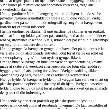
måde at frigøre plads i dit hjem eller skabe en hyggelig atmosfære.
Vær sikker på at installere brændeovnen korrekt og følge alle
sikkerhedsforskrifter.
Hænge gardiner: Når du hænger gardiner i dit hjem, kan du skabe
privatliv, regulere lysindfaldet og tilføje stil til dine vinduer. Vælg
gardiner, der passer til din indretningsstil og sørg for at hænge dem
korrekt for et smukt udseende.
Hænge gardiner på skinner: Hæng gardiner på skinner er en praktisk
måde at åbne og lukke gardiner på, samtidig med at du opretholder et
rent og strømlinet udseende. Vælg skinner, der passer til din gardintype
og sørg for at installere dem korrekt.
Hænge gynge: At hænge en gynge i din have eller på din terrasse kan
være en sjov og afslappende aktivitet. Sørg for at vælge en solid og
sikker ophængning, så du kan nyde at gynge sikkert.
Hænge hule: At hænge en hule kan være en spændende og kreativ
måde at skabe et hyggekrog eller legeplads for børn eller endda et
hyggeligt sted til afslapning for voksne. Vælg en solid og sikker
ophængning og sørg for at hulen er robust og komfortabel.
Hænge hylde: At hænge en hylde op på væggen kan være en smart og
pladsbesparende opbevaringsløsning til dit hjem. Vælg en passende
hylde til dine behov og sørg for at installere den sikkert og på en måde,
der passer til din indretningsstil.
Hængende hylder er en praktisk og pladsbesparende løsning til
opbevaring og udstilling af genstande i hjemmet. De kan fremstilles af