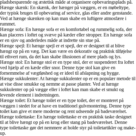
pladsbesparende og æstetisk måde at organisere opbevaringsplads på.
Hænge skænk: En skænk, der hænger på væggen, er en møbeltype,
der typisk bruges til opbevaring af service, glas eller andre genstande.
Ved at hænge skænken op kan man skabe en luftigere atmosfære i
rummet.
Hænge sofa: En hænge sofa er en komfortabel og rummelig sofa, der
kan placeres i loftet og svæve på kæder eller stropper. En hænge sofa
er en sjov og anderledes måde at indrette sin stue på.
Hænge spejl: Et hænge spejl er et spejl, der er designet til at blive
hængt op på en væg. Det kan være en dekorativ og praktisk tilføjelse
til ethvert rum, da det kan skabe illusionen af mere plads og lys.
Hænge stol: En hænge stol er en type stol, der er suspenderet fra loftet
ved hjælp af en kæde eller snor. Denne type stol kan give en
fornemmelse af vægtløshed og er ideel til afslapning og hygge.
Hænge sukkulenter: At hænge sukkulenter op er en populær metode til
at vise disse smukke og nemme at passe planter. Ved at hænge
sukkulenter op på vægge eller i loftet kan man skabe et smukt og
levende element i indretningen.
Hænge toilet: Et hænge toilet er en type toilet, der er monteret på
væggen i stedet for at have en traditionel gulvmontering. Denne type
toilet kan give et mere moderne og rent udseende på badeværelset.
Hænge toilettaske: En hænge toilettaske er en praktisk taske designet
til at blive hængt op på en krog eller stang på badeværelset. Denne
type toilettaske gør det nemmere at holde styr på toiletartikler og make-
up.