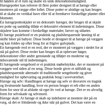
til højden af et rum og skabe en unik dekorationsmulighed.
Hængepotter kan referere til flere potter designet til at hænge eller
monteres på vægge eller loftet. Disse potter er alsidige og kan bruges
til at skabe en vertikal have eller til at fremhæve forskellige planter eller
blomster.
En hængepotteskjuler er en dekorativ hænger, der bruges til at skjule
en potte og samtidig tilføje et dekorativt element til indretningen. Disse
skjulere kan komme i forskellige materialer, farver og stilarter.
Et hænge puslebord er en praktisk og pladsbesparende løsning til at
skifte bleer på babyer. Disse borde er designet til at hænge på væggen
og kan foldes op efter brug for at frigive gulvplads.
En hængende reol er en reol, der er monteret på væggen i stedet for at
stå på gulvet. Disse reoler kan bruges til at opbevare bøger,
dekorationer eller andre genstande og tilføjer en moderne og
tidssvarende stil til indretningen.
Et hængende sengebord er et praktisk møbelstykke, der er monteret på
væggen ved siden af en seng. Disse borde giver et stilfuldt og
pladsbesparende alternativ til traditionelle sengeborde og giver
mulighed for opbevaring og praktisk brug i soveværelset.
Hænge sig selv: Handlingen at hænge sig selv er desværre en tragisk
og livstruende handling, hvor en person bruger et reb eller en anden
form for snor til at afslutte sit eget liv ved at hænge. Det er en alvorlig
form for selvskade og selvmord.
Hænge skab: At hænge et skab op indebærer at montere det på en
væg, så det er fritstående og ikke står på gulvet. Det kan være en