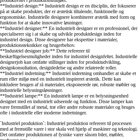
produktivitet i produktionsmiljøer.
**Industriel design:** Industrielt design er en disciplin, der fokuserer
på at skabe produkter, der er æstetisk tiltalende, funktionelle og
ergonomiske. Industrielle designere kombinerer æstetik med form og
funktion for at skabe innovative løsninger.
**Industriel designer:** En industrielt designer er en professionel, der
specialiserer sig i at skabe og udvikle produktdesign inden for
industriel design. Disse designere har ekspertise i materialer,
produktionsteknikker og brugerbehov.
**Industriel designer job:** Dette refererer til
beskæftigelsesmuligheder inden for industriel designfeltet. Industrielle
designerjob kan omfatte stillinger inden for produktudvikling,
designkonsultation, designledelse og andre relaterede roller.
**Industriel indretning:** Industriel indretning omhandler at skabe et
rum eller miljø med en industrielt inspireret æstetik. Dette kan
inkludere brugen af rå materialer, eksponerede rør, robuste møbler og
industrielle belysningsløsninger.
**Industriel lampe:** En industrielt lampe er en belysningsenhed
designet med en industrielt udseende og funktion. Disse lamper kan
være fremstillet af metal, træ eller andre robuste materialer og bruges
ofte i industrielle eller moderne indretninger.
`Industriel produktion`: Industriel produktion refererer til processen
med at fremstille varer i stor skala ved hjælp af maskiner og teknologi.
Det omfatter produktionen af fysiske varer såsom biler, møbler,