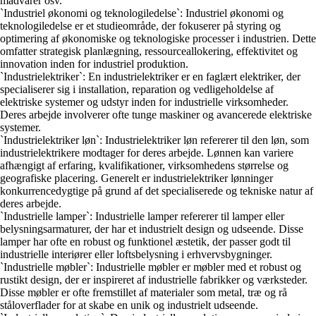
madvarer osv.
`Industriel økonomi og teknologiledelse`: Industriel økonomi og
teknologiledelse er et studieområde, der fokuserer på styring og
optimering af økonomiske og teknologiske processer i industrien. Dette
omfatter strategisk planlægning, ressourceallokering, effektivitet og
innovation inden for industriel produktion.
`Industrielektriker`: En industrielektriker er en faglært elektriker, der
specialiserer sig i installation, reparation og vedligeholdelse af
elektriske systemer og udstyr inden for industrielle virksomheder.
Deres arbejde involverer ofte tunge maskiner og avancerede elektriske
systemer.
`Industrielektriker løn`: Industrielektriker løn refererer til den løn, som
industrielektrikere modtager for deres arbejde. Lønnen kan variere
afhængigt af erfaring, kvalifikationer, virksomhedens størrelse og
geografiske placering. Generelt er industrielektriker lønninger
konkurrencedygtige på grund af det specialiserede og tekniske natur af
deres arbejde.
`Industrielle lamper`: Industrielle lamper refererer til lamper eller
belysningsarmaturer, der har et industrielt design og udseende. Disse
lamper har ofte en robust og funktionel æstetik, der passer godt til
industrielle interiører eller loftsbelysning i erhvervsbygninger.
`Industrielle møbler`: Industrielle møbler er møbler med et robust og
rustikt design, der er inspireret af industrielle fabrikker og værksteder.
Disse møbler er ofte fremstillet af materialer som metal, træ og rå
ståloverflader for at skabe en unik og industrielt udseende.