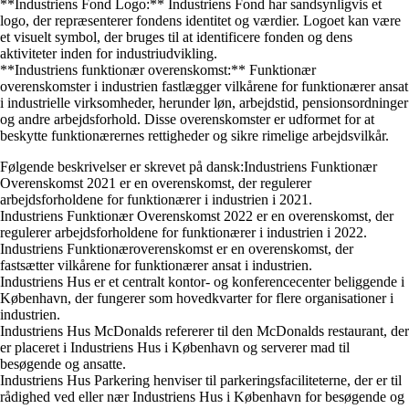
**Industriens Fond Logo:** Industriens Fond har sandsynligvis et
logo, der repræsenterer fondens identitet og værdier. Logoet kan være
et visuelt symbol, der bruges til at identificere fonden og dens
aktiviteter inden for industriudvikling.
**Industriens funktionær overenskomst:** Funktionær
overenskomster i industrien fastlægger vilkårene for funktionærer ansat
i industrielle virksomheder, herunder løn, arbejdstid, pensionsordninger
og andre arbejdsforhold. Disse overenskomster er udformet for at
beskytte funktionærernes rettigheder og sikre rimelige arbejdsvilkår.
Følgende beskrivelser er skrevet på dansk:Industriens Funktionær
Overenskomst 2021 er en overenskomst, der regulerer
arbejdsforholdene for funktionærer i industrien i 2021.
Industriens Funktionær Overenskomst 2022 er en overenskomst, der
regulerer arbejdsforholdene for funktionærer i industrien i 2022.
Industriens Funktionæroverenskomst er en overenskomst, der
fastsætter vilkårene for funktionærer ansat i industrien.
Industriens Hus er et centralt kontor- og konferencecenter beliggende i
København, der fungerer som hovedkvarter for flere organisationer i
industrien.
Industriens Hus McDonalds refererer til den McDonalds restaurant, der
er placeret i Industriens Hus i København og serverer mad til
besøgende og ansatte.
Industriens Hus Parkering henviser til parkeringsfaciliteterne, der er til
rådighed ved eller nær Industriens Hus i København for besøgende og