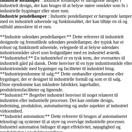
Industrie loftlamper
: Industrie loftlamper er hængende lamper i
industrielt design, der kan bruges til at belyse større områder som fx i
industrielle bygninger eller store rum.
Industrie pendellamper
: Industrie pendellamper er hængende lamper
med en industrielt udseende og funktionalitet, der kan tilføje en rå og
stilfuld atmosfære til et rum.
**Industrie udendørs pendellamper:** Dette refererer til industrielt
designede og fremstillede udendørs pendellamper, der typisk har et
robust og funktionelt udseende, velegnede til at belyse udendørs
industriområder såvel som boligmiljøer med en industriel æstetik.
**Industriehof:** En industriehof er en tysk term, der oversættes til
industrielt gård på dansk. Dette henviser til en type industriområde eller
industriområde med bygninger og faciliteter til industriel brug.
**Industriejendomme til salg:** Dette omhandler ejendomme eller
bygninger, der er designet til industrielle formål og som er til salg.
Disse ejendomme kan inkludere fabrikker, lagerhaller,
produktionsfaciliteter og lignende.
**Industriel:** Begrebet industriel henviser til noget relateret til
industrien eller industrielle processer. Det kan omfatte design,
indretning, produktion, automatisering og andre aspekter af industriel
virksomhed.
**Industriel automation:** Dette refererer til brugen af automatiseret
teknologi og systemer til at styre og overvåge industrielle processer.
Industriel automation bidrager til øget effektivitet, nøjagtighed og