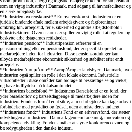
såsom produktion, energi og logistik. Esbjerg er kendt for sin position
som en vigtig industriby i Danmark, med adgang til havnefaciliteter og
en stærk arbejdsstyrke.
**Industrien overenskomst:** En overenskomst i industrien er en
juridisk bindende aftale mellem arbejdsgivere og fagforeninger
omkring løn, arbejdstid, ferie, sikkerhed og andre arbejdsforhold i
industrisektoren. Overenskomster spiller en vigtig rolle i at regulere og
beskytte arbejdstagernes rettigheder.
**Industrien pension:** Industripension refererer til en
pensionsordning eller en pensionsfond, der er specifikt oprettet for
medarbejdere inden for industrien. Disse pensionsordninger kan
tilbyde medarbejderne økonomisk sikkerhed og stabilitet efter endt
arbejdsliv.
**Industrien Aarup/Årup:** Aarup/Årup er landsbyer i Danmark, hvor
industrien også spiller en rolle i den lokale økonomi. Industrielle
virksomheder i disse områder kan bidrage til beskæftigelse og vækst,
og have indflydelse på lokalsamfundet.
**Industriens barselsfond:** Industriens Barselsfond er en fond, der
yder barselsorlov og barselsdagpenge til medarbejdere inden for
industrien. Fondens formål er at sikre, at medarbejdere kan tage orlov i
forbindelse med graviditet og fødsel, uden at miste deres indtægt.
**Industriens fond:** Industriens Fond er en erhvervsfond, der støtter
udviklingen af industrien i Danmark gennem forskning, innovation og
kompetenceudvikling. Fondens mål er at styrke konkurrenceevnen og
bæredygtigheden i den danske industri.