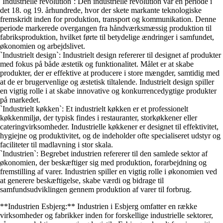
`Industrielle revolution`: Den industrielle revolution var en periode i
det 18. og 19. århundrede, hvor der skete markante teknologiske
fremskridt inden for produktion, transport og kommunikation. Denne
periode markerede overgangen fra håndværksmæssig produktion til
fabriksproduktion, hvilket førte til betydelige ændringer i samfundet,
økonomien og arbejdslivet.
`Industrielt design`: Industrielt design refererer til designet af produkter
med fokus på både æstetik og funktionalitet. Målet er at skabe
produkter, der er effektive at producere i store mængder, samtidig med
at de er brugervenlige og æstetisk tiltalende. Industrielt design spiller
en vigtig rolle i at skabe innovative og konkurrencedygtige produkter
på markedet.
`Industrielt køkken`: Et industrielt køkken er et professionelt
køkkenmiljø, der typisk findes i restauranter, storkøkkener eller
cateringvirksomheder. Industrielle køkkener er designet til effektivitet,
hygiejne og produktivitet, og de indeholder ofte specialiseret udstyr og
faciliteter til madlavning i stor skala.
`Industrien`: Begrebet industrien refererer til den samlede sektor af
økonomien, der beskæftiger sig med produktion, forarbejdning og
fremstilling af varer. Industrien spiller en vigtig rolle i økonomien ved
at generere beskæftigelse, skabe værdi og bidrage til
samfundsudviklingen gennem produktion af varer til forbrug.
**Industrien Esbjerg:** Industrien i Esbjerg omfatter en række
virksomheder og fabrikker inden for forskellige industrielle sektorer,