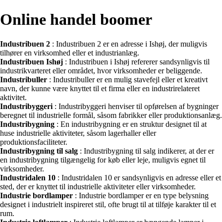
Online handel boomer
Industribuen 2
: Industribuen 2 er en adresse i Ishøj, der muligvis
tilhører en virksomhed eller et industrianlæg.
Industribuen Ishøj
: Industribuen i Ishøj refererer sandsynligvis til
industrikvarteret eller området, hvor virksomheder er beliggende.
Industribuller
: Industribuller er en mulig stavefejl eller et kreativt
navn, der kunne være knyttet til et firma eller en industrirelateret
aktivitet.
Industribyggeri
: Industribyggeri henviser til opførelsen af bygninger
beregnet til industrielle formål, såsom fabrikker eller produktionsanlæg.
Industribygning
: En industribygning er en struktur designet til at
huse industrielle aktiviteter, såsom lagerhaller eller
produktionsfaciliteter.
Industribygning til salg
: Industribygning til salg indikerer, at der er
en industribygning tilgængelig for køb eller leje, muligvis egnet til
virksomheder.
Industridalen 10
: Industridalen 10 er sandsynligvis en adresse eller et
sted, der er knyttet til industrielle aktiviteter eller virksomheder.
Industrie bordlamper
: Industrie bordlamper er en type belysning
designet i industrielt inspireret stil, ofte brugt til at tilføje karakter til et
rum.