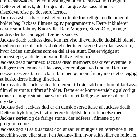
om Jackass-holdet eller til visningen af en Jackass-film i biografen.
Dette er et udtryk, der bruges til at angive Jackass-filmens
tilstedeværelse på det store lærred.
Jackass cast: Jackass cast refererer til de forskellige medlemmer af
holdet bag Jackass-filmene og tv-programmerne. Dette inkluderer
navne som Johnny Knoxville, Bam Margera, Steve-O og mange
andre, der har bidraget til seriens succes.
Jackass dead: Jackass dead kan henvise til eventuelle dødsfald blandt
medlemmerne af Jackass-holdet eller til en scene fra en Jackass-film,
hvor døden simuleres som en del af en stunt. Det er vigtigt at
understrege, at dette kan være fiktive referencer.
Jackass dead members: Jackass dead members beskriver eventuelle
tidligere medlemmer af Jackass, der er afgået ved døden. Der har
desværre været tab i Jackass-familien gennem årene, men det er vigtigt
at huske deres bidrag til serien.
Jackass death: Jackass death refererer til dødsfald i relation til Jackass-
film eller stunts udført af holdet. Dette er et kontroversielt og alvorligt
emne, da nogle stunts har været ekstremt farlige og har resulteret i
ulykker.
Jackass død: Jackass død er en dansk oversættelse af Jackass death.
Dette udtryk bruges til at referere til dødsfald i forbindelse med
Jackass-serien og de farlige stunts, der udføres i filmene og tv-
programmerne.
Jackass død af salt: Jackass død af salt er muligvis en reference til en
specifik scene eller stunt i en Jackass-film, hvor salt spiller en rolle i en