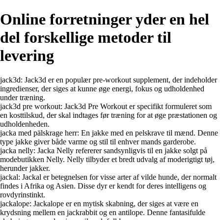
Online forretninger yder en hel
del forskellige metoder til
levering
jack3d: Jack3d er en populær pre-workout supplement, der indeholder
ingredienser, der siges at kunne øge energi, fokus og udholdenhed
under træning.
jack3d pre workout: Jack3d Pre Workout er specifikt formuleret som
en kosttilskud, der skal indtages før træning for at øge præstationen og
udholdenheden.
jacka med pälskrage herr: En jakke med en pelskrave til mænd. Denne
type jakke giver både varme og stil til enhver mands garderobe.
jacka nelly: Jacka Nelly refererer sandsynligvis til en jakke solgt på
modebutikken Nelly. Nelly tilbyder et bredt udvalg af moderigtigt tøj,
herunder jakker.
jackal: Jackal er betegnelsen for visse arter af vilde hunde, der normalt
findes i Afrika og Asien. Disse dyr er kendt for deres intelligens og
rovdyrinstinkt.
jackalope: Jackalope er en mytisk skabning, der siges at være en
krydsning mellem en jackrabbit og en antilope. Denne fantasifulde