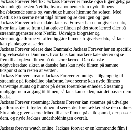
Jackass Forever Netflix: Jackass Forever er måske også tilgængelig på
streamingtjenesten Netflix, hvor abonnenter kan nyde filmens
hæsblæsende stunts og vanvittige humor hjemme fra sofaen. Med
Netflix kan seerne nemt tilgå filmen og se den igen og igen.
Jackass Forever release date: Jackass Forever har en udgivelsesdato,
hvor fans kan se frem til at opleve filmen på det store lærred eller på
streamingtjenester som Netflix. Udvalgte biografer og
streamingplatforme vil offentliggøre filmens frigivelsesdato, så fans
kan planlægge at se den.
Jackass Forever release date Danmark: Jackass Forever har en specifik
frigivelsesdato i Danmark, hvor fans kan markere kalenderen og se
frem til at opleve filmen på det store lærred. Den danske
udgivelsesdato sikrer, at danske fans kan nyde filmen på samme
tidspunkt som resten af verden.
Jackass Forever stream: Jackass Forever er muligvis tilgængelig til
streaming på forskellige platforme, hvor seerne kan nyde filmens
vanvittige stunts og humor på deres foretrukne enheder. Streaming
muliggør nem adgang til filmen, så fans kan se den, når det passer dem
bedst.
Jackass Forever streaming: Jackass Forever kan streames på udvalgte
platforme, der tilbyder filmen til seere, der foretrækker at se den online.
Streaming giver seerne frihed til at se filmen på et tidspunkt, der passer
dem, og nyde Jackass underholdningen overalt.
Jackass forever watch online: Jackass forever er en kommende film i