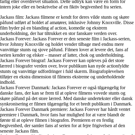
farlig eller overdrevet situation. Dette udtryk kan være en form for
intern joke eller en beskrivelse af en fiktiv begivenhed fra serien.
Jackass film: Jackass filmene er kendt for deres vilde stunts og skøre
påfund udført af holdet af amatører, inklusive Johnny Knoxville. Disse
film byder på en blanding af action, komedie og ekstrem
underholdning, der har tiltrukket en stor fanskare verden over.
Jackass Forever: Jackass Forever er den seneste film i Jackass-serien,
hvor Johnny Knoxville og holdet vender tilbage med endnu mere
vanvittige stunts og sjove påfund. Filmen lover at levere det, fans af
serien kender og elsker – masser af latter, chok og underholdning.
Jackass Forever biograf: Jackass Forever kan opleves på det store
lærred i biografer verden over, hvor publikum kan nyde actionfyldte
stunts og vanvittige udfordringer i fuld skærm. Biografoplevelsen
tilføjer en ekstra dimension til filmens ekstreme og underholdende
indhold.
Jackass Forever Danmark: Jackass Forever er også tilgængelig for
danske fans, der kan se frem til at opleve filmens vovede stunts og
skøre påfund på det store lærred. Med danske undertekster eller dansk
synkronisering er filmen tilgængelig for et bredt publikum i Danmark.
Jackass Forever Danmark premiere: Jackass Forever har hårdt ventet
premiere i Danmark, hvor fans har mulighed for at være blandt de
første til at opleve filmen i biografen. Premieren er en festlig
begivenhed, der samler fans af serien for at fejre frigivelsen af den
seneste Jackass film.