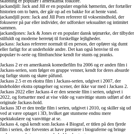
skabning er populær i amerikansk folklore.
jackandjill: Jack and Jill er en populær engelsk børnerim, der fortæller
historien om to børn, der går op ad en bakke for at hente vand.
jackandjill porn: Jack and Jill Porn refererer til voksenindhold, der
fokuserer på par eller individer, der udforsker seksualitet og intimitet
sammen.
jackandjones: Jack & Jones er en populær dansk tøjmærke, der tilbyder
stilfuldt og moderne herretøj til forskellige lejligheder.
jackass: Jackass refererer normalt til en person, der opfører sig dumt
eller farligt for at underholde andre. Det kan også henvise til en
populær tv-serie og filmfranchise kendt for stunts og pranks.
Jackass 2 er en amerikansk komediefilm fra 2006 og er anden film i
Jackass-serien, som følger en gruppe venner, kendt for deres absurde
og farlige stunts og skøre påfund.
Jackass 2.5 er en ekstra film i Jackass-serien, udgivet i 2007, der
indeholder ekstra optagelser og scener, der ikke var med i Jackass 2.
Jackass 2022 eller Jackass 4 er den seneste film i serien, udgivet i
2022, og fortsætter med at vise vilde og vanvittige stunts udført af det
originale Jackass-hold.
Jackass 3D er den tredje film i serien, udgivet i 2010, og skiller sig ud
ved at være optaget i 3D, hvilket gør stuntsene endnu mere
spektakulære og vanvittige at se.
Jackass 4, også kendt som Jackass 4 Biograf, er titlen på den fjerde
film i serien, der forventes at have premiere i biograferne og bringe