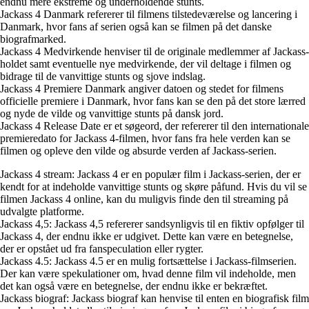
endnu mere ekstreme og underholdende stunts.
Jackass 4 Danmark refererer til filmens tilstedeværelse og lancering i
Danmark, hvor fans af serien også kan se filmen på det danske
biografmarked.
Jackass 4 Medvirkende henviser til de originale medlemmer af Jackass-
holdet samt eventuelle nye medvirkende, der vil deltage i filmen og
bidrage til de vanvittige stunts og sjove indslag.
Jackass 4 Premiere Danmark angiver datoen og stedet for filmens
officielle premiere i Danmark, hvor fans kan se den på det store lærred
og nyde de vilde og vanvittige stunts på dansk jord.
Jackass 4 Release Date er et søgeord, der refererer til den internationale
premieredato for Jackass 4-filmen, hvor fans fra hele verden kan se
filmen og opleve den vilde og absurde verden af Jackass-serien.
Jackass 4 stream: Jackass 4 er en populær film i Jackass-serien, der er
kendt for at indeholde vanvittige stunts og skøre påfund. Hvis du vil se
filmen Jackass 4 online, kan du muligvis finde den til streaming på
udvalgte platforme.
Jackass 4,5: Jackass 4,5 refererer sandsynligvis til en fiktiv opfølger til
Jackass 4, der endnu ikke er udgivet. Dette kan være en betegnelse,
der er opstået ud fra fanspeculation eller rygter.
Jackass 4.5: Jackass 4.5 er en mulig fortsættelse i Jackass-filmserien.
Der kan være spekulationer om, hvad denne film vil indeholde, men
det kan også være en betegnelse, der endnu ikke er bekræftet.
Jackass biograf: Jackass biograf kan henvise til enten en biografisk film