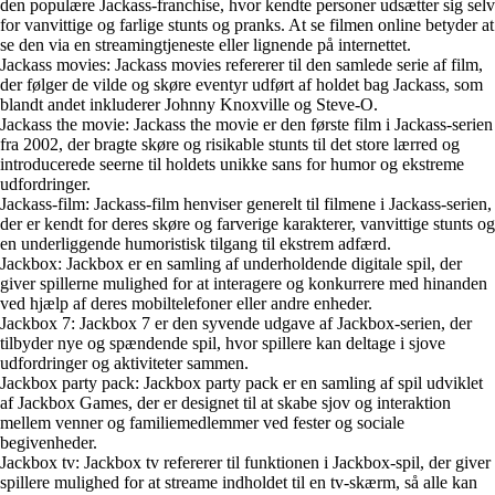
den populære Jackass-franchise, hvor kendte personer udsætter sig selv
for vanvittige og farlige stunts og pranks. At se filmen online betyder at
se den via en streamingtjeneste eller lignende på internettet.
Jackass movies: Jackass movies refererer til den samlede serie af film,
der følger de vilde og skøre eventyr udført af holdet bag Jackass, som
blandt andet inkluderer Johnny Knoxville og Steve-O.
Jackass the movie: Jackass the movie er den første film i Jackass-serien
fra 2002, der bragte skøre og risikable stunts til det store lærred og
introducerede seerne til holdets unikke sans for humor og ekstreme
udfordringer.
Jackass-film: Jackass-film henviser generelt til filmene i Jackass-serien,
der er kendt for deres skøre og farverige karakterer, vanvittige stunts og
en underliggende humoristisk tilgang til ekstrem adfærd.
Jackbox: Jackbox er en samling af underholdende digitale spil, der
giver spillerne mulighed for at interagere og konkurrere med hinanden
ved hjælp af deres mobiltelefoner eller andre enheder.
Jackbox 7: Jackbox 7 er den syvende udgave af Jackbox-serien, der
tilbyder nye og spændende spil, hvor spillere kan deltage i sjove
udfordringer og aktiviteter sammen.
Jackbox party pack: Jackbox party pack er en samling af spil udviklet
af Jackbox Games, der er designet til at skabe sjov og interaktion
mellem venner og familiemedlemmer ved fester og sociale
begivenheder.
Jackbox tv: Jackbox tv refererer til funktionen i Jackbox-spil, der giver
spillere mulighed for at streame indholdet til en tv-skærm, så alle kan